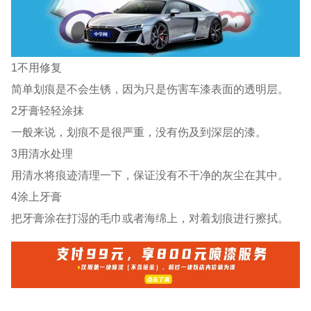
1不用修复
简单划痕是不会生锈，因为只是伤害车漆表面的透明层。
2牙膏轻轻涂抹
一般来说，划痕不是很严重，没有伤及到深层的漆。
3用清水处理
用清水将痕迹清理一下，保证没有不干净的灰尘在其中。
4涂上牙膏
把牙膏涂在打湿的毛巾或者海绵上，对着划痕进行擦拭。