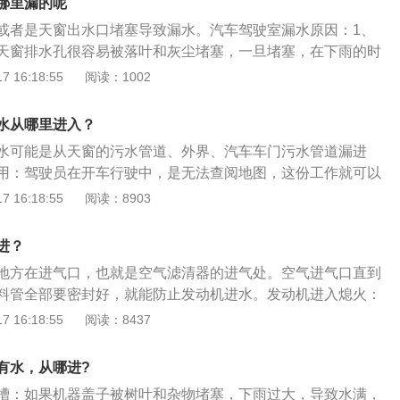
哪里漏的呢
；侧气囊安装在座椅外侧；头部气囊一般安装在A柱、B柱或者
或者是天窗出水口堵塞导致漏水。汽车驾驶室漏水原因：1、
气囊，装在中控下方；后排气囊隐藏在后排乘客安全带内部。
天窗排水孔很容易被落叶和灰尘堵塞，一旦堵塞，在下雨的时
该标记下方或者旁边。1、前方气囊驾驶员前方气囊安装在方
排出就会渗入车内；2、天窗的密封橡胶圈老化：橡胶部件在
 16:18:55
阅读：1002
免不必要引爆安全气囊，所以不要重击方向盘中央位置。2、
化变硬，天窗的橡胶圈老化后，密封性就会降低，下雨天就会
位于副驾驶及后排座位。3、侧边气囊侧气囊一般在座椅外
天窗保养的时候，直接用高压枪冲洗或使用酸碱性较强的清洗
侧门框上，有些车型会安装在A柱上。4、膝部气囊膝部气囊安
水从哪里进入？
胶圈变形；3、老化：空调牌排水孔堵塞，车载空调在使用的
以缓冲在遭受重击时对腿部的伤害。
水可能是从天窗的污水管道、外界、汽车车门污水管道漏进
产生冷凝水，如果排水空堵塞，冷凝水就会从副驾驶的位置漏
用：驾驶员在开车行驶中，是无法查阅地图，这份工作就可以
性不好：车上门上安装有密封胶条，如果安装不正确或者老化
有时候导航仪也会出错，这时，副驾驶的导航作用就凸显无
 16:18:55
阅读：8903
性就会降低，下雨或者行驶到积水的区域就会造成驾驶室灌
：汽车脚垫是集吸水、吸尘、去污、隔音、保护主机毯五大主
水孔堵塞：由于车门排水孔的位置比较低，很容易被淤泥堵
种环保汽车内饰零部件。汽车脚垫属于内部装饰品，保护车里
雨水无法排出，就会渗入驾驶室。副驾驶下面漏水处理：1、
进？
美观舒适点缀的作用。
空调的排水孔有没有堵塞，如果堵塞，将其清理干净，把积水
地方在进气口，也就是空气滤清器的进气处。空气进气口直到
查天窗和车门的密封橡胶圈和胶条，查看是否有变形、老化的
料管全部要密封好，就能防止发动机进水。发动机进入熄火：
换橡胶部件即可；3、如果副驾驶下面发生积水，可以将副驾
而熄火后，这时候就不要再轻易尝试打火。因为，在这种情况
 16:18:55
阅读：8437
出，用汽车专用的地毯清洗剂进行清洗；再将车上的积水吸
断出车辆熄火的原因，假如贸然行事，可能对于车辆造成不可
严重的话，可以将汽车底盘下部的密封胶塞打开，放出车上的
这时候，能做的就是用人力将车辆推到安全地带，然后再打电
有水，从哪进?
，对汽车进行清理、消毒，防止汽车后续产生异味和滋生细
查方法：最简单的方法就是检查机油的颜色是否出现异常，假
，将车上湿掉的地方晾干即可。
槽：如果机器盖子被树叶和杂物堵塞，下雨过大，导致水满，