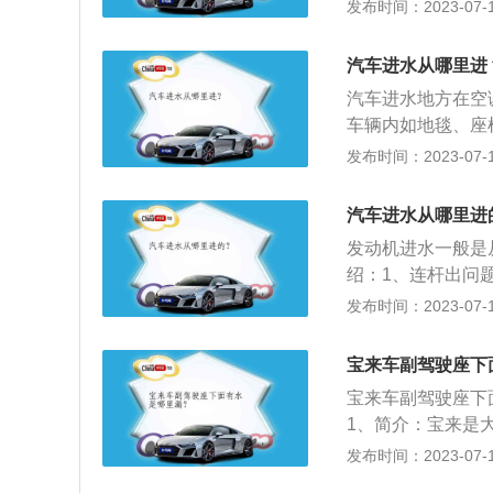
2、天窗的密封橡
发布时间：2023-07-17
户手续完全没有问
圈老化后，密封性
接用高压枪冲洗或
汽车进水从哪里进
汽车进水地方在空
车辆内如地毯、座
地毯下电线束上水
发布时间：2023-07-17
的物件最好都要更
音棉，泡水后需要
汽车进水从哪里进
果不换，油受腐蚀
发动机进水一般是
绍：1、连杆出问
旦发动机进水请立
发布时间：2023-07-17
能进水的地方在进
间这些塑料管全部
宝来车副驾驶座下
为进水而熄火后，
宝来车副驾驶座下
立刻判断出车辆熄
1、简介：宝来是
伤害。
简约而对称的设计
发布时间：2023-07-17
族式的前脸设计，