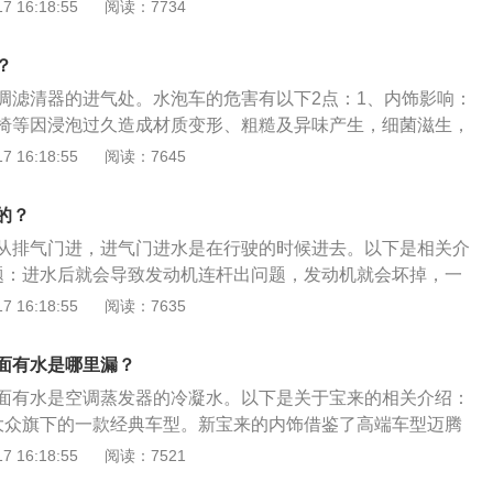
胶圈老化：橡胶部件在使用的过程中会老化变硬，天窗的橡胶
 16:18:55
阅读：7734
题，不能够办理过户的车辆，是不能购买。
就会降低，下雨天就会出现漏水；并且在天窗保养的时候，直
使用酸碱性较强的清洗剂也会使天窗的橡胶圈变形、老化。
？
调滤清器的进气处。水泡车的危害有以下2点：1、内饰影响：
椅等因浸泡过久造成材质变形、粗糙及异味产生，细菌滋生，
气浓重，电路因潮湿所导致之电线短路情形发生。这些被浸泡
 16:18:55
阅读：7645
换，否则会造成泡水后遗症；2、门饰板影响：门饰板里有隔
更换，四轮轴承一定要换，因为轴承密封件是畅销润滑油，如
的？
变质，起不到润滑作用，影响到行驶安全。
从排气门进，进气门进水是在行驶的时候进去。以下是相关介
题：进水后就会导致发动机连杆出问题，发动机就会坏掉，一
即停止行车，找专业人员检查维修。2、进气口：发动机真正
 16:18:55
阅读：7635
气口，也就是空气滤清器的进气处。空气进气口直到节气门之
要密封好，就能防止发动机进水。3、注意事项：当发动机因
面有水是哪里漏？
这时候就不要再轻易尝试打火。因为，在这种情况下，不可能
面有水是空调蒸发器的冷凝水。以下是关于宝来的相关介绍：
火的原因，如果贸然行事，可能对于车辆造成不可预知的更大
大众旗下的一款经典车型。新宝来的内饰借鉴了高端车型迈腾
风格，凸显沉稳大气。2、外观设计：全新宝来采用了大众家
 16:18:55
阅读：7521
前大灯层次分明采用飞翼式设计，立体感比较强。车尾的设计