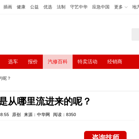
插画
健康
公益
优选
法制
守艺中华
应急中国
更多
地
选车
报价
汽修百科
特卖活动
经销商
的呢？
是从哪里流进来的呢？
8:55
原创
来源：中华网
阅读：8350
咨询技师