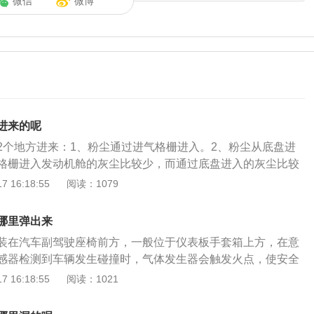
微信
微博
进来的呢
2个地方进来：1、粉尘通过进气格栅进入。2、粉尘从底盘进
格栅进入发动机舱的灰尘比较少，而通过底盘进入的灰尘比较
的路面时，通过轮胎带起来的灰尘会很容易地进入发动机舱。
 16:18:55
阅读：1079
板，那么灰尘就会非常多。以下是一些其他内容介绍：1、设
板是根据各种不同车型定身设计的引擎防护装置，其设计首先
哪里弹出来
动机，其次是为了行驶过程中防止由于凹凸不平的路面对发动
装在汽车副驾驶座椅前方，一般位于仪表板手套箱上方，在意
发动机的损坏。2、目的：通过一系列设计达到延长发动机使
感器检测到车辆发生碰撞时，气体发生器会触发火点，使安全
过程中由于外在因素导致发动机损坏的汽车抛锚。
，产生氮气或将压缩氮气释放充满气袋，乘客与气袋接触时，
 16:18:55
阅读：1021
，从而有效的保护副驾驶乘员头部跟胸部。汽车安全气囊位置
是正副驾驶室各有一个，主驾驶在方向盘内而副驾驶则隐藏在