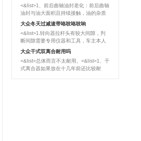
平底锅两耳，然后往左打半圈、一圈、
西取出来。但如果是因为积碳过多引起
<&list>1、前后曲轴油封老化：前后曲轴
一圈半的练习，往右同样也要打相同的
的堵塞，就需要将三元催化器泡在草酸
油封与油大面积且持续接触，油的杂质
圈数。 <&list>3、最后强调要反复练
中进行清洗。 <&list>3、也可以利用清
和发动机内持续温度变化使其密封效果
习，这样就可以形成肌肉记忆，在真实
大众冬天过减速带咯吱咯吱响
洗剂对堵塞的情况得到解决，将清洗剂
逐渐减弱，导致渗油或漏油。<&list>2、
驾驶车辆时，不需要记忆也能打好方
放在燃油箱中，与燃油混合后，车辆启
<&list>1.转向器拉杆头有较大间隙，判
活塞间隙过大：积碳会使活塞环与缸体
向。
动时，就可以和汽油一起进入到燃烧
断间隙需要专用仪器和工具，车主本人
的间隙扩大，导致机油流入燃烧室中，
室，最后形成废气排出，就可以让三元
无法制作，需要将车辆送到修理厂或4s
造成烧机油。<&list>3、机油粘度。使用
大众干式双离合耐用吗
催化器得到清洗，排气管堵塞的情况就
店；<&list>2.车辆半轴套管防尘罩破
机油粘度过小的话，同样会有烧机油现
<&list>总体而言不太耐用。<&list>1、干
能够得到解决。
裂，破裂后会出现漏油现象，使半轴磨
象，机油粘度过小具有很好的流动性，
式离合器如果放在十几年前还比较耐
损严重，磨损的半轴容易损坏，产生异
容易窜入到气缸内，参与燃烧。<&list>
用，但是由于现在的汽车发动机动力输
响；<&list>3.稳定器的转向胶套和球头
4、机油量。机油量过多，机油压力过
出越来越高，使得干式离合器散热不足
老化，一般是使用时间过长造成的。解
大，会将部分机油压入气缸内，也会出
的缺陷也逐渐暴露出来。<&list>2、由于
决方法是更换新的质量好的转向橡胶套
现烧机油。<&list>5、机油滤清器堵塞：
干式双离合的工作环境暴露在空气中，
和球头。
会导致进气不畅，使进气压力下降，形
而离合器的散热也是通离合器罩上面的
成负压，使机油在负压的情况下吸入燃
几个小孔来进行散热。但是在行驶过程
烧室引起烧机油。<&list>6、正时齿轮或
中变速箱需要换挡，就不得不使得离合
链条磨损：正时齿轮或链条的磨损会引
器频繁工作。<&list>3、长时间的低速行
起气阀和曲轴的正时不同步。由于轮齿
驶以及过于频繁的启停，导致离合器的