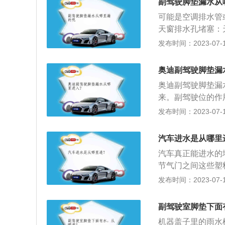
副驾驶脚垫漏水从
中控台右侧饰板内
可能是空调排水管
车顶纵梁内；膝部
天窗排水孔堵塞：
通常安全气囊就在
候，雨水无法及时
发布时间：2023-07-17
向盘中央，为了避
使用的过程中会老
乘客气囊乘客气囊
出现漏水；并且在
侧，或者会安装在
奥迪副驾驶脚垫漏
剂也会使天窗的橡
装在仪表板下方，
奥迪副驾驶脚垫漏
过程中，蒸发箱会
来。副驾驶位的作
出；4、车门密封
由副驾驶来担当，
发布时间：2023-07-17
变硬，车门的密封
疑。汽车脚垫简介
水；5、车门的排
要功能为一体的一
塞，如果车门蓄满
汽车进水是从哪里
车外的洁净，起到
检查天窗、车门、
汽车真正能进水的
排出即可；2、检
节气门之间这些塑
现象，如果有，更
当发动机因为进水
发布时间：2023-07-17
驶的脚垫、地胶取
下，不可能立刻判
出，如果积水比较
预知的更大伤害。
副驾驶室脚垫下面
积水；积水放干后
话，请求救援。检
菌；接着打开车门
机器盖子里的雨水