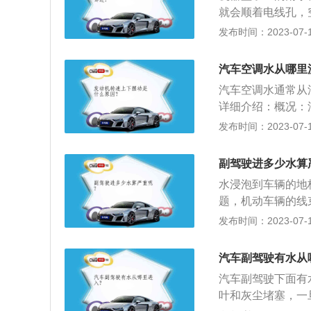
如机油变成乳白色
就会顺着电线孔，
车门的门槛高度，
发布时间：2023-07-17
过孔的高度，也会
通气孔：后备箱保
汽车空调水从哪里
汽车空调水通常从
详细介绍：概况：汽车空
用于把汽车车厢内
发布时间：2023-07-17
态。作用：汽车空
员创造良好的工作
副驾驶进多少水算
装置和通风换气装
水浸泡到车辆的地
题，机动车辆的线
影响，严重情况会
发布时间：2023-07-17
维修的时候，一定
辆，泡水车辆在维
汽车副驾驶有水从
致机动车辆无法正
汽车副驾驶下面有
不影响过户的机动
叶和灰尘堵塞，一
机动车辆，只是在