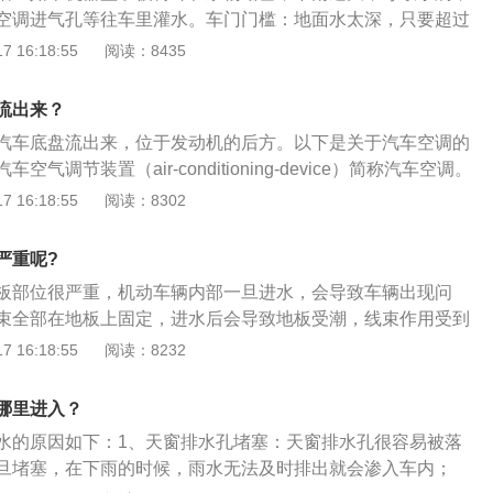
，那就说明油箱或发动机中进水。
空调进气孔等往车里灌水。车门门槛：地面水太深，只要超过
时间长了就会进水。车门下泄水孔：门下面有泄水孔，水深超
 16:18:55
阅读：8435
进水；或者孔堵塞，车门里灌进水出不去，也会向车里漏水。
险杠里有通气孔，水深超过通气孔，就一定进水。
流出来？
汽车底盘流出来，位于发动机的后方。以下是关于汽车空调的
气调节装置（air-conditioning-device）简称汽车空调。
的温度、湿度、空气清洁度及空气流动调整和控制在最佳状
 16:18:55
阅读：8302
调能够为驾驶员提供舒适的乘坐环境，减少旅途疲劳；为驾驶
条件，确保行车安全。汽车空调装置通常包括制冷装置、取暖
严重呢?
置。
板部位很严重，机动车辆内部一旦进水，会导致车辆出现问
束全部在地板上固定，进水后会导致地板受潮，线束作用受到
出现腐烂。更多扩展资料如下:1、注意事项:泡水的机动车辆在
 16:18:55
阅读：8232
要明确维修的地方，要有着充分的了解，才能够驾驶机动车
修之后，能够正常行驶，但也存在着很多的不确定因素，会导
哪里进入？
常使用，行驶过程当中出现故障。2、其他:泡水的机动车辆是
水的原因如下：1、天窗排水孔堵塞：天窗排水孔很容易被落
车辆的所有手续，到车辆管理所就能够办理过户手续。泡水的
旦堵塞，在下雨的时候，雨水无法及时排出就会渗入车内；
车的质量上出现问题，对车辆的手续上面并没有影响，办理过