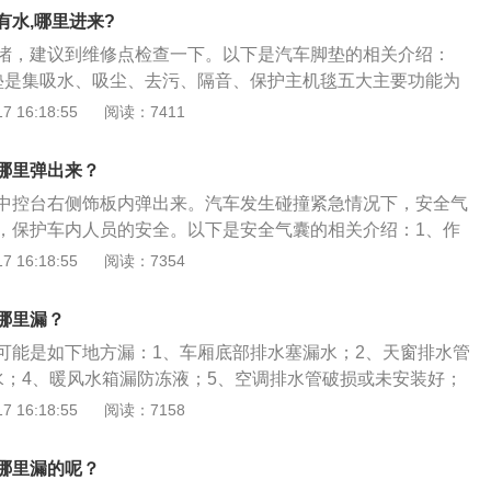
灯组都有变化，车身线条也与现款宝来有较大区别，变得更加
有水,哪里进来?
全新设计的铝合金轮毂样式。
堵，建议到维修点检查一下。以下是汽车脚垫的相关介绍：
垫是集吸水、吸尘、去污、隔音、保护主机毯五大主要功能为
车内饰零部件。汽车脚垫属于内部装饰品，保护车里车外的洁
 16:18:55
阅读：7411
点缀的作用。2、功用：汽车脚垫吸水、吸尘、去污可以有效
分、脏物造成与离合器、制动器和油门间的滑动，避免安全隐
哪里弹出来？
染和损坏的可能性，毕竟清洗脚垫比清洗内饰更方便、更经
中控台右侧饰板内弹出来。汽车发生碰撞紧急情况下，安全气
，保护车内人员的安全。以下是安全气囊的相关介绍：1、作
车上一个至关重要的被动安全置配，在发生严重的碰撞事故
 16:18:55
阅读：7354
弹出来保障车里面乘客的生命安全。2、使用注意事项：安全
配合使用才可以起到保障车内乘客生命安全的作用。假如在安
哪里漏？
未系好安全带，那么弹出的安全气囊则会给车里面乘客带来严
可能是如下地方漏：1、车厢底部排水塞漏水；2、天窗排水管
水；4、暖风水箱漏防冻液；5、空调排水管破损或未安装好；
封不严；7、车内暖风用的锈蚀漏水。以下是处理方法：1、检
 16:18:55
阅读：7158
窗、车门、空调的排水孔有没有堵塞，如果堵塞，将其清理干
可；2、检查密封性：检查天窗和车门的密封橡胶圈和胶条，
哪里漏的呢？
老化的现象，如果有，更换橡胶部件即可。