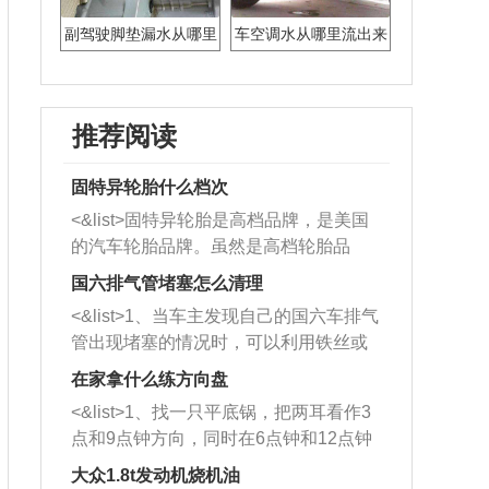
副驾驶脚垫漏水从哪里
车空调水从哪里流出来
漏的呢
推荐阅读
固特异轮胎什么档次
<&list>固特异轮胎是高档品牌，是美国
的汽车轮胎品牌。虽然是高档轮胎品
牌，但是中高低端的轮胎都有生产，这
国六排气管堵塞怎么清理
也是为了更好的开拓市场。
<&list>1、当车主发现自己的国六车排气
管出现堵塞的情况时，可以利用铁丝或
者是细棍，直接将杂物给取出来，如果
在家拿什么练方向盘
堵塞情况比较严重，也可以采取应急措
<&list>1、找一只平底锅，把两耳看作3
施。 <&list>2、直接利用木棍将所有的
点和9点钟方向，同时在6点钟和12点钟
杂物推到排气管里面的位置处，然后将
方向做一个标记。 <&list>2、双手握住
三元催化器拆解开，就可以将堵塞的东
大众1.8t发动机烧机油