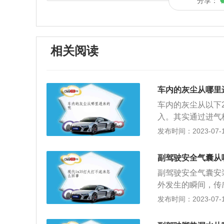
分享：
相关阅读
车内的灰尘从哪里
车内的灰尘从以下
入。其实通过进气
多。因为汽车经过
发布时间：2023-07-17
如果没有发动机护
计理念：发动机护
副驾驶安全气囊从
是防止泥土包裹发
副驾驶安全气囊安
机造成撞击而造成
外发生的瞬间，传
用寿命，避免出行
气囊发生爆炸反应
发布时间：2023-07-17
通过缓冲吸收能量
一共有5处，常见