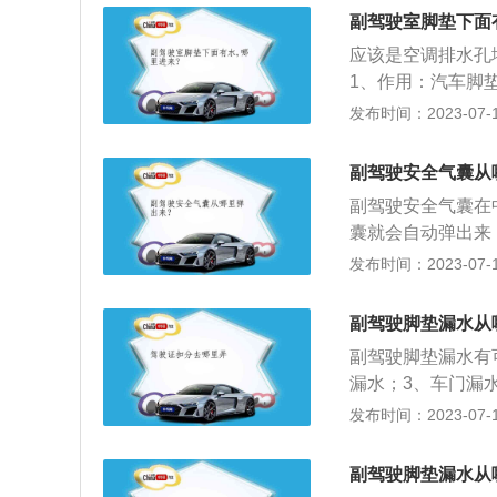
与现款相比轮廓和
副驾驶室脚垫下面
流畅，同时采用了
应该是空调排水孔
1、作用：汽车脚
一体的一种环保汽
发布时间：2023-07-17
净，起到美观舒适
防止鞋底残留的水
副驾驶安全气囊从
患，降低内饰被污
副驾驶安全气囊在
济。
囊就会自动弹出来
用：安全气囊是汽
发布时间：2023-07-17
时，安全气囊可以
气囊只有与安全带
副驾驶脚垫漏水从
全气囊弹出时乘客
副驾驶脚垫漏水有
重的二次伤害。
漏水；3、车门漏
6、天窗漏水，密
发布时间：2023-07-17
查排水口：检查天
净，把积水排出即
副驾驶脚垫漏水从
查看是否有变形、