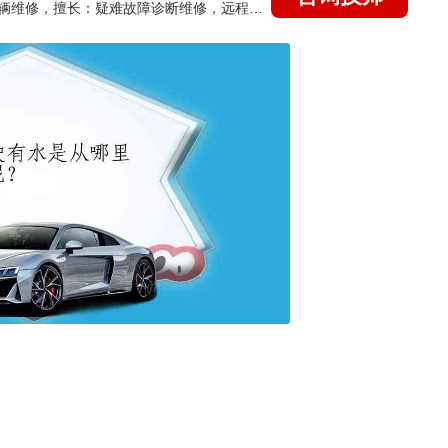
国家认证的汽车维修技师，15年德美日等各系车辆维修，擅长：疑难故障诊断维修，远程维修技术指导