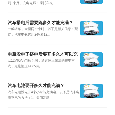
到1个月。充电电压：摩托车充...
汽车搭电后需要跑多久才能充满？
一般轿车，大概两个小时。以下是相关信息：配
置：汽车电瓶选用24V和12...
电瓶没电了搭电后要开多久才可以充
满？
以12V60Ah电瓶为例，通过恒压限流的充电方
式，先是恒压14.8V限...
汽车电池要开多久才能充满？
汽车电瓶没电开4个小时能充满电。以下是汽车电
瓶充电的方法：1、关闭发动...