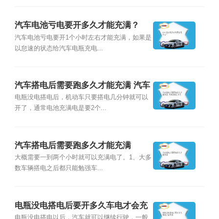
汽车电池亏电要开多久才能充满？
汽车电池亏电要开1个小时左右才能充满，如果是
以怠速的状态给汽车电瓶充电...
汽车搭电后需要跑多久才能充满 汽车
搭电后多久
电瓶没电搭电后，机动车只要搭电几分钟就可以
开了，通常电池充满电是要2个...
汽车搭电后需要跑多久才能充满
大概需要一到两个小时就可以充满电了。1、大多
数车辆搭电之后都只能勉强车...
电瓶没电搭电后要开多久车电才会充
满
电瓶没电搭电以后，汽车就可以继续行驶，一般