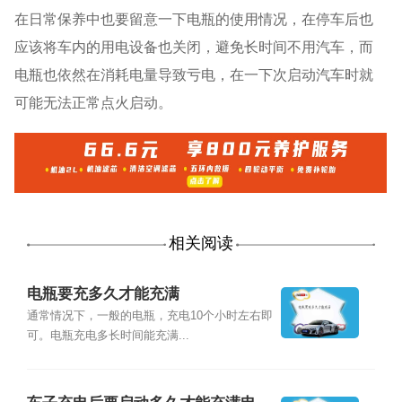
在日常保养中也要留意一下电瓶的使用情况，在停车后也
应该将车内的用电设备也关闭，避免长时间不用汽车，而
电瓶也依然在消耗电量导致亏电，在一下次启动汽车时就
可能无法正常点火启动。
相关阅读
电瓶要充多久才能充满
通常情况下，一般的电瓶，充电10个小时左右即
可。电瓶充电多长时间能充满...