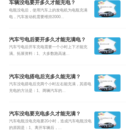
车辆没电要开多久才能充电？
电瓶没电后，使用汽车上的发电机为电瓶充满
电，汽车发动机需要维持2000...
汽车亏电后要开多久才能充满电？
汽车亏电后开车充电需要一个小时上下才能充
满。拓展资料：1、大多数跑高速...
汽车没电搭电后充多久能充满？
汽车没电搭电后充两个小时左右能充满，其搭电
充电的方法是：1、两辆汽车的...
汽车没电要充电多久才能充满？
汽车电瓶没电充电要20小时，造成汽车电瓶没电
的原因是：1、离开车辆后，...