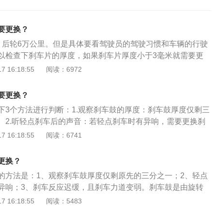
要更换？
，后轮6万公里。但是具体要看驾驶员的驾驶习惯和车辆的行驶
以检查下刹车片的厚度，如果刹车片厚度小于3毫米就需要更
料：1、刹车寿命：汽车在正常情况下，前刹车片的使用寿命
 16:18:55
阅读：6972
而后刹车片的使用寿命为60000公里，因为每辆车的行驶距离不
的磨损程度就会不一样；2、更换条件：当刹车片变薄以后，
要更换？
大降低，检查时需要注意新刹车片的厚度一般在1.5cm左右，
下3个方法进行判断：1.观察刹车鼓的厚度：刹车鼓厚度仅剩三
有0.3cm左右，就需要及时更换刹车片。
。2.听轻点刹车后的声音：若轻点刹车时有异响，需要更换刹
车后汽车的反应：刹车迟缓且刹车力度变差，需要更换刹车鼓。
 16:18:55
阅读：6741
是：1.把汽车顶起来并卸下轮胎。2.拧下刹车分泵上的固定螺
。3.取下旧的刹车鼓，顶回刹车分泵活塞。4.清理刹车盘的安
更换？
刹车鼓即可。
的方法是：1、观察刹车鼓厚度仅剩原先的三分之一；2、轻点
异响；3、刹车反应迟缓，且刹车力道变弱。刹车鼓是由旋转
促动部分和定位调整装置组成，更换刹车鼓的方法是：1、把
 16:18:55
阅读：5483
轮胎；2、拧下刹车分泵上的固定螺丝，取下刹车分泵；3、取