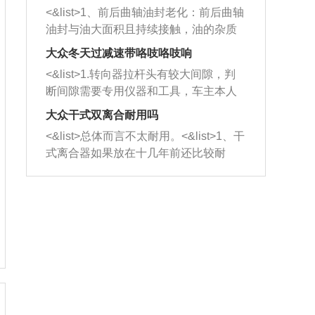
平底锅两耳，然后往左打半圈、一圈、
西取出来。但如果是因为积碳过多引起
<&list>1、前后曲轴油封老化：前后曲轴
一圈半的练习，往右同样也要打相同的
的堵塞，就需要将三元催化器泡在草酸
油封与油大面积且持续接触，油的杂质
圈数。 <&list>3、最后强调要反复练
中进行清洗。 <&list>3、也可以利用清
和发动机内持续温度变化使其密封效果
习，这样就可以形成肌肉记忆，在真实
大众冬天过减速带咯吱咯吱响
洗剂对堵塞的情况得到解决，将清洗剂
逐渐减弱，导致渗油或漏油。<&list>2、
驾驶车辆时，不需要记忆也能打好方
放在燃油箱中，与燃油混合后，车辆启
<&list>1.转向器拉杆头有较大间隙，判
活塞间隙过大：积碳会使活塞环与缸体
向。
动时，就可以和汽油一起进入到燃烧
断间隙需要专用仪器和工具，车主本人
的间隙扩大，导致机油流入燃烧室中，
室，最后形成废气排出，就可以让三元
无法制作，需要将车辆送到修理厂或4s
造成烧机油。<&list>3、机油粘度。使用
大众干式双离合耐用吗
催化器得到清洗，排气管堵塞的情况就
店；<&list>2.车辆半轴套管防尘罩破
机油粘度过小的话，同样会有烧机油现
<&list>总体而言不太耐用。<&list>1、干
能够得到解决。
裂，破裂后会出现漏油现象，使半轴磨
象，机油粘度过小具有很好的流动性，
式离合器如果放在十几年前还比较耐
损严重，磨损的半轴容易损坏，产生异
容易窜入到气缸内，参与燃烧。<&list>
用，但是由于现在的汽车发动机动力输
响；<&list>3.稳定器的转向胶套和球头
4、机油量。机油量过多，机油压力过
出越来越高，使得干式离合器散热不足
老化，一般是使用时间过长造成的。解
大，会将部分机油压入气缸内，也会出
的缺陷也逐渐暴露出来。<&list>2、由于
决方法是更换新的质量好的转向橡胶套
现烧机油。<&list>5、机油滤清器堵塞：
干式双离合的工作环境暴露在空气中，
和球头。
会导致进气不畅，使进气压力下降，形
而离合器的散热也是通离合器罩上面的
成负压，使机油在负压的情况下吸入燃
几个小孔来进行散热。但是在行驶过程
烧室引起烧机油。<&list>6、正时齿轮或
中变速箱需要换挡，就不得不使得离合
链条磨损：正时齿轮或链条的磨损会引
器频繁工作。<&list>3、长时间的低速行
起气阀和曲轴的正时不同步。由于轮齿
驶以及过于频繁的启停，导致离合器的