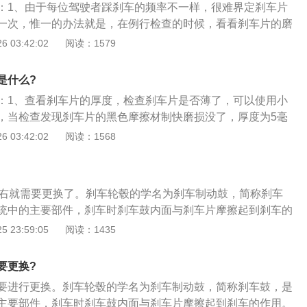
：1、由于每位驾驶者踩刹车的频率不一样，很难界定刹车片
一次，惟一的办法就是，在例行检查的时候，看看刹车片的磨
临界点，就得立即更换了；2、在选择更换刹车片的时候，需
 03:42:02
阅读：1579
尽量选择原厂件，当然原厂件在质量上肯定是没有问题的，但
；3、如果在维修店更换刹车片，需要非常谨慎，因为有些厂
是什么?
钢背上就不设置警报线，摩擦材料全部磨损完了，也不会有啸
：1、查看刹车片的厚度，检查刹车片是否薄了，可以使用小
险；4、所以，在价格允许的范围内，还是知名品牌较可靠，
，当检查发现刹车片的黑色摩擦材制快磨损没了，厚度为5毫
片的使用寿命也长很多。
虑进行更换了；2、刹车的声音，如果在日常的驾驶过程中，
 03:42:02
阅读：1568
金属啸叫声音，这个时候就要注意了，这个是刹车片上的报警
刹车盘了，所以才会有这种尖锐的金属声音；3、刹车力度，
时，如果感到很吃力，总有一种软软的感觉，往往需要把刹车
左右就需要更换了。刹车轮毂的学名为刹车制动鼓，简称刹车
以往的制动效果，当采取紧急刹车时会明显感觉踏板位置低，
统中的主要部件，刹车时刹车鼓内面与刹车片摩擦起到刹车的
片基本已经丧失摩擦力了，这时候必须要更换，否则会引发严
卸方法如下：1、拆卸前，使用起子通过车轮的螺栓孔将楔形
 23:59:05
阅读：1435
蹄回位；2、用专用工具拆卸下轮毂盖，拔出开口销，拆下冠
、拆下轮毂轴承预紧度的调整螺母及垫圈、轴承，取下制动
要更换?
要进行更换。刹车轮毂的学名为刹车制动鼓，简称刹车鼓，是
主要部件，刹车时刹车鼓内面与刹车片摩擦起到刹车的作用。