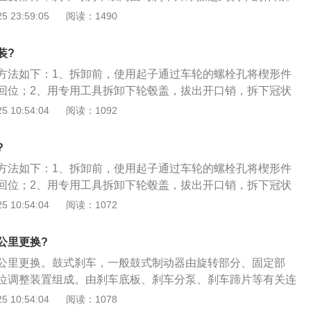
刹车系统的重要部件，鼓式刹车的刹车鼓内面就是刹车装置产
 23:59:05
阅读：1490
。刹车鼓的拆卸方法如下：1、拆卸前，使用起子通过车轮的
上压，使制动蹄回位；2、用VW637／2专用工具拆卸下轮毂
装?
拆下冠状螺母保险环；3、拆下轮毂轴承预紧度的调整螺母及
方法如下：1、拆卸前，使用起子通过车轮的螺栓孔将楔形件
制动鼓。
回位；2、用专用工具拆卸下轮毂盖，拔出开口销，拆下冠状
拆下轮毂轴承预紧度的调整螺母及垫圈、轴承，取下制动鼓；
 10:54:04
阅读：1092
簧，并把制动蹄提起，装到下面的支座上，装上楔形件的拉力
度为113mn）；5、装入制动蹄定位销、压簧及垫圈。使制动
?
鼓及后轮轴承，调整好轴承预紧度，用力踩制动踏板一次，使
方法如下：1、拆卸前，使用起子通过车轮的螺栓孔将楔形件
。
回位；2、用专用工具拆卸下轮毂盖，拔出开口销，拆下冠状
拆下轮毂轴承预紧度的调整螺母及垫圈、轴承，取下制动鼓。
 10:54:04
阅读：1072
公里更换?
0万公里更换。鼓式刹车，一般鼓式制动器由旋转部分、固定部
位调整装置组成。由刹车底板、刹车分泵、刹车蹄片等有关连
刹车鼓所组成。仅普通采用于后轮。刹车鼓的拆卸方法如下：
 10:54:04
阅读：1078