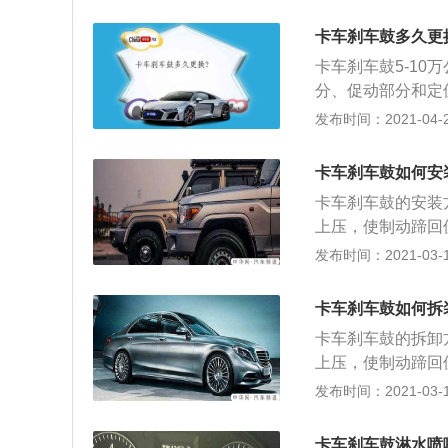
1、拆卸前，使用
专用工具拆卸下轮
卡车刹车鼓多久更
预紧度的调整螺母
卡车刹车鼓5-1
分、促动部分和定
杆、弹簧、梢钉、
发布时间：2021-04-25
1、拆卸前，使用
专用工具拆卸下轮
卡车刹车鼓如何安
预紧度的调整螺母
卡车刹车鼓的安装
蹄提起，装到下面
上压，使制动蹄回
n）；5、装入制
母保险环； 3、
发布时间：2021-03-18
承，调整好轴承预
4、装入下回位弹
弹簧（最大允许长度
卡车刹车鼓如何拆
蹄回位，装上制动
卡车刹车鼓的拆卸
制动蹄能正确就位
上压，使制动蹄回
母保险环； 3、
发布时间：2021-03-18
卡车刹车鼓淋水喷