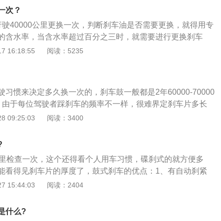
回刹车分泵活塞；4、清理刹车盘的安装支架，安装新的刹车
一次？
行驶40000公里更换一次，判断刹车油是否需要更换，就得用专
的含水率，当含水率超过百分之三时，就需要进行更换刹车
方法：1、将刹车油更换器的接口与车辆上的刹车油储液罐进
 16:18:55
阅读：5235
源；2、用升降机将车辆升上去；3、将刹车油放油口的螺丝拧
管；4、放干净刹车油，加入新的刹车油即可。刹车油是制动
的部分，在制动系统之中，总泵输出的压力会通过刹车油直接
习惯来决定多久换一次的，刹车鼓一般都是2年60000-70000
、由于每位驾驶者踩刹车的频率不一样，很难界定刹车片多长
，惟一的办法就是，在例行检查的时候，看看刹车片的磨损程
 09:25:03
阅读：3400
点，就得立即更换了；2、在选择更换刹车片的时候，需要挑
选择原厂件，当然原厂件在质量上肯定是没有问题的，但是价
?
、如果在维修店更换刹车片，需要非常谨慎，因为有些厂家为
公里检查一次，这个还得看个人用车习惯，碟刹式的就方便多
上就不设置警报线，摩擦材料全部磨损完了，也不会有啸叫
能看得见刹车片的厚度了，鼓式刹车的优点：1、有自动刹紧
；4、所以，在价格允许的范围内，还是知名品牌较可靠，比
统可以使用较低的油压，或是使用直径比刹车碟小很多的刹车
 15:44:03
阅读：2404
的使用寿命也长很多。
构的安装容易。有些后轮装置盘式刹车的车型，会在刹车盘中
车的手刹车机构；3、零件的加工与组成较为简单，而有较为
是什么?