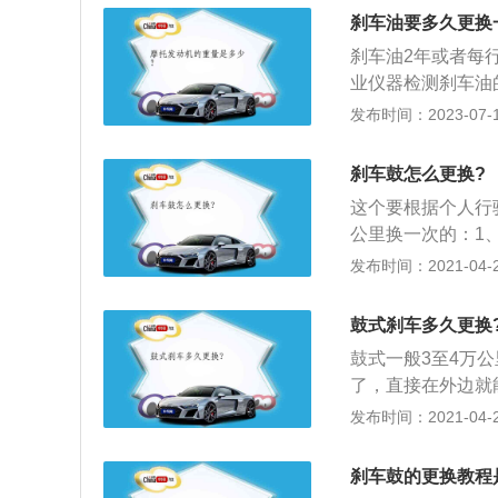
下旧的刹车鼓，顶
刹车油要多久更换
鼓即可。
刹车油2年或者每
业仪器检测刹车油
油。刹车油的更换
发布时间：2023-07-17
行连接，并打开电
开，并接上橡胶软
刹车鼓怎么更换?
系统制动不可缺少
这个要根据个人行驶
传递至分泵中。
公里换一次的：1
时间需要更换一次
发布时间：2021-04-28
度，如果到了临界
选品质好的，尽量
鼓式刹车多久更换
格也要贵一些；3
鼓式一般3至4万
了节省成本，钢背
了，直接在外边就
声，这就相当危险
的作用，使刹车系
发布时间：2021-04-27
一般更换的刹车片
鼓；2、手刹车机
心部位安装鼓式刹
刹车鼓的更换教程
低廉的制造成本。