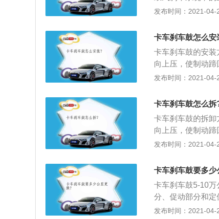
刹车鼓是构成鼓式
发布时间：2021-04-25
生刹车力矩的位置
螺栓孔将楔形件向
卡车刹车鼓怎么安
盖，拔出开口销，
卡车刹车鼓的安装
垫圈、轴承，取下
向上压，使制动蹄
螺母保险环；3、
发布时间：2021-04-25
4、装入下回位弹
弹簧（最大允许长
卡车刹车鼓怎么拆
蹄回位，装上制动
卡车刹车鼓的拆卸
制动蹄能正确就位
向上压，使制动蹄
螺母保险环；3、
发布时间：2021-04-25
卡车刹车鼓要多少
卡车刹车鼓5-1
分、促动部分和定
杆、弹簧、梢钉、
发布时间：2021-04-25