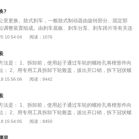
起子通过车轮的螺栓孔将楔形件向上压，使制动蹄回位；2、用
毂盖，拔出开口销，拆下冠状螺母保险环；3、拆下轮毂轴承
换?
及垫圈、轴承，取下制动鼓。
0万公里更换。鼓式刹车，一般鼓式制动器由旋转部分、固定部
位调整装置组成。由刹车底板、刹车分泵、刹车蹄片等有关连
刹车鼓所组成。仅普通采用于后轮。刹车鼓的更换方法如下：
 10:54:04
阅读：1076
起子通过车轮的螺栓孔将楔形件向上压，使制动蹄回位；2、用
毂盖，拔出开口销，拆下冠状螺母保险环；3、拆下轮毂轴承
装
及垫圈、轴承，取下制动鼓；4、装入下回位弹簧，并把制动
方法是： 1、拆卸前，使用起子通过车轮的螺栓孔将楔形件向
的支座上，装上楔形件的拉力弹簧（最大允许长度为113m
位； 2、用专用工具拆卸下轮毂盖，拔出开口销，拆下冠状螺
动蹄定位销、压簧及垫圈。使制动蹄回位，装上制动鼓及后轮轴
拆下轮毂轴承预紧度的调整螺母及垫圈、轴承，取下制动鼓；
 15:56:06
阅读：8442
紧度，用力踩制动踏板一次，使制动蹄能正确就位。
簧，并把制动蹄提起，装到下面的支座上，装上楔形件的拉力
为113mn）； 5、装入制动蹄定位销、压簧及垫圈。使制动
装
鼓及后轮轴承，调整好轴承预紧度，用力踩制动踏板一次，使
方法是： 1、拆卸前，使用起子通过车轮的螺栓孔将楔形件向
。
位； 2、用专用工具拆卸下轮毂盖，拔出开口销，拆下冠状螺
拆下轮毂轴承预紧度的调整螺母及垫圈、轴承，取下制动鼓。
 15:54:05
阅读：8450
哪里