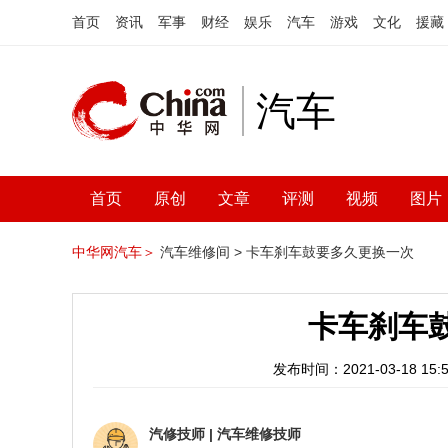
首页
资讯
军事
财经
娱乐
汽车
游戏
文化
援藏
汽车
首页
原创
文章
评测
视频
图片
中华网汽车＞
汽车维修间 >
卡车刹车鼓要多久更换一次
卡车刹车
发布时间：2021-03-18 15:5
汽修技师
|
汽车维修技师