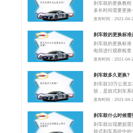
刹车鼓的更换教程
多长时间需要更换
损程度，如果到了
发布时间：2021-04-26
要挑选品质好的，
是价格也要贵一些
刹车鼓的更换标准
家为了节省成本，
刹车鼓的更换标准
叫声，这就相当危
电筒进行观察检查
比一般更换的刹车
米以下，就应该考
发布时间：2021-04-26
刹车听到有刺耳的
铁片已经开始磨损
刹车鼓多久更换?
在路上行驶踩刹车
刹车鼓10万公里
踩得更深才能达到
鼓，是鼓式刹车系
那就有可能是刹车
作用。刹车鼓的拆
发布时间：2021-04-25
重的事故。
件向上压，使制动
状螺母保险环；3
刹车鼓什么时候需
鼓。
刹车鼓出现磨损需
鼓式刹车系统中的