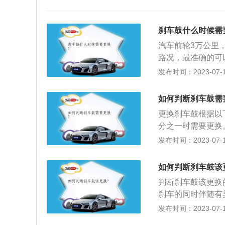
刹车鼓什么时候需
汽车前轮3万公里
路况，最准确的可
换。以下是相关资
发布时间：2023-07-17
为30000公里，
一样，所以刹车片
如何判断刹车鼓需
刹车片的作用会大
更换刹车鼓根据以
如果刹车片磨损到只
分之一时需要更换
车鼓。3.观察刹
发布时间：2023-07-17
更换刹车鼓的方法
丝，取下刹车分泵
如何判断刹车鼓该
装支架，安装新的
判断刹车鼓该更换
刹车的同时伴随有
部分、固定部分、
发布时间：2023-07-17
车子顶起来并卸下