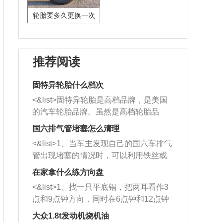
轮胎要多久更换一次
推荐阅读
固特异轮胎什么档次
<&list>固特异轮胎是高档品牌，是美国
的汽车轮胎品牌。虽然是高档轮胎品
牌，但是中高低端的轮胎都有生产，这
国六排气管堵塞怎么清理
也是为了更好的开拓市场。
<&list>1、当车主发现自己的国六车排气
管出现堵塞的情况时，可以利用铁丝或
者是细棍，直接将杂物给取出来，如果
在家拿什么练方向盘
堵塞情况比较严重，也可以采取应急措
<&list>1、找一只平底锅，把两耳看作3
施。 <&list>2、直接利用木棍将所有的
点和9点钟方向，同时在6点钟和12点钟
杂物推到排气管里面的位置处，然后将
方向做一个标记。 <&list>2、双手握住
三元催化器拆解开，就可以将堵塞的东
大众1.8t发动机烧机油