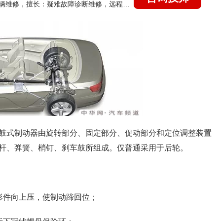
国家认证的汽车维修技师，15年德美日等各系车辆维修，擅长：疑难故障诊断维修，远程维修技术指导
般鼓式制动器由旋转部分、固定部分、促动部分和定位调整装置
杆、弹簧、梢钉、刹车鼓所组成。仅普通采用于后轮。
形件向上压，使制动蹄回位；