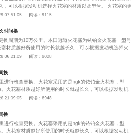
；清洁量具，测量火花塞间隙，并判断火花塞； 4、检查新火
久，可以根据发动机选择火花塞的材质以及型号。 火花塞的更
问题，将火花塞装入专用套筒，旋入火花塞孔使用数字式扭力
、拔下点火线圈线束插头，拆卸点火线圈固定螺栓；检查火花塞
 07:51:05
阅读：9115
，关闭点火开关，打开引擎盖，安装三件套； 5、使用数字式
损坏，检查绝缘体是否击穿，检查电极是否磨损等）； 2、选
动车辆，消除故障，整理工位。
工具，拆卸火花塞，并逐个取出火花塞；用清洁布遮盖住气缸
长时间换
物体进入缸体内部； 3、将点火线圈对正火花塞，安装到位，
更换周期为10万公里。本田冠道火花塞为铱铂金火花塞，型号
；清洁量具，测量火花塞间隙，并判断火花塞； 4、检查新火
8s。火花塞材质越好所使用的时长就越长久，可以根据发动机选择火
问题，将火花塞装入专用套筒，旋入火花塞孔使用数字式扭力
号。 火花塞的更换步骤如下： 1、拔下点火线圈线束插头，拆
 06:21:09
阅读：9028
，关闭点火开关，打开引擎盖，安装三件套； 5、使用数字式
栓；检查火花塞（检查接线柱是否损坏，检查绝缘体是否击
动车辆，消除故障，整理工位。
磨损等）； 2、选择合适工具，组装工具，拆卸火花塞，并逐
间换
清洁布遮盖住气缸上火花塞孔，避免物体进入缸体内部； 3、
公里进行检查更换。火花塞采用的是ngk的铱铂金火花塞，型
花塞，安装到位，使用工具旋入螺栓；清洁量具，测量火花塞
r7c11s。火花塞材质越好所使用的时长就越长久，可以根据发动机
塞； 4、检查新火花塞外观是否存在问题，将火花塞装入专用
以及型号。 火花塞的更换步骤如下： 1、拔下点火线圈线束插
 21:09:05
阅读：8948
孔使用数字式扭力扳手，拧紧火花塞，关闭点火开关，打开引
固定螺栓；检查火花塞（检查接线柱是否损坏，检查绝缘体是
； 5、使用数字式扭力扳手拧紧。启动车辆，消除故障，整理
是否磨损等）； 2、选择合适工具，组装工具，拆卸火花塞，
间换
；用清洁布遮盖住气缸上火花塞孔，避免物体进入缸体内部；
公里进行检查更换。火花塞采用的是ngk的铱铂金火花塞，型
正火花塞，安装到位，使用工具旋入螺栓；清洁量具，测量火
r7c11s。火花塞材质越好所使用的时长就越长久，可以根据发动机
火花塞； 4、检查新火花塞外观是否存在问题，将火花塞装入