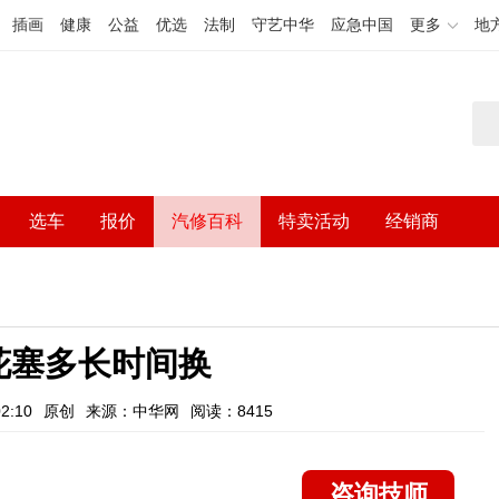
插画
健康
公益
优选
法制
守艺中华
应急中国
更多
地
选车
报价
汽修百科
特卖活动
经销商
花塞多长时间换
2:10
原创
来源：中华网
阅读：8415
咨询技师