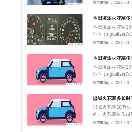
选择火花塞的材质
发布时间：2021-03-26
专用套筒，旋入火
头，拆卸点火线圈
开引擎盖，安装三
否击穿，检查电极
整理工位。
本田凌派火花塞多
并逐个取出火花塞
本田凌派火花塞1
3、将点火线圈对
型号：ngksilz
花塞间隙，并判断
机选择火花塞的材
发布时间：2021-03-25
专用套筒，旋入火
插头，拆卸点火线
开引擎盖，安装三
是否击穿，检查电
整理工位。
本田凌派火花塞多
塞，并逐个取出火
本田凌派火花塞1
部； 3、将点火
型号：ngksilz
量火花塞间隙，并
机选择火花塞的材
发布时间：2021-03-25
装入专用套筒，旋
插头，拆卸点火线
关，打开引擎盖，
是否击穿，检查电
故障，整理工位。
思域火花塞多长时
塞，并逐个取出火
思域火花塞10万公里
部； 3、将点火
的。火花塞材质越
量火花塞间隙，并
型号。 火花塞的
发布时间：2021-03-24
装入专用套筒，旋
螺栓；检查火花塞
关，打开引擎盖，