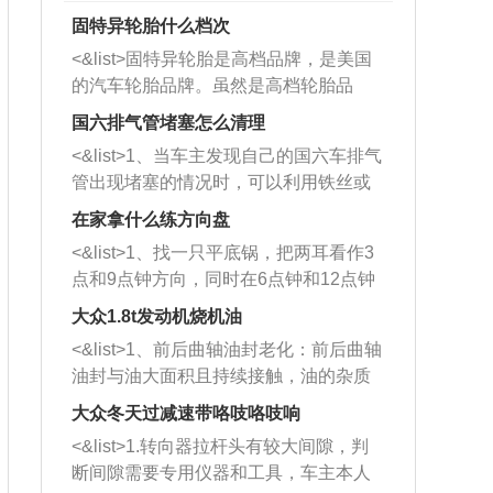
固特异轮胎什么档次
<&list>固特异轮胎是高档品牌，是美国
的汽车轮胎品牌。虽然是高档轮胎品
牌，但是中高低端的轮胎都有生产，这
国六排气管堵塞怎么清理
也是为了更好的开拓市场。
<&list>1、当车主发现自己的国六车排气
管出现堵塞的情况时，可以利用铁丝或
者是细棍，直接将杂物给取出来，如果
在家拿什么练方向盘
堵塞情况比较严重，也可以采取应急措
<&list>1、找一只平底锅，把两耳看作3
施。 <&list>2、直接利用木棍将所有的
点和9点钟方向，同时在6点钟和12点钟
杂物推到排气管里面的位置处，然后将
方向做一个标记。 <&list>2、双手握住
三元催化器拆解开，就可以将堵塞的东
大众1.8t发动机烧机油
平底锅两耳，然后往左打半圈、一圈、
西取出来。但如果是因为积碳过多引起
<&list>1、前后曲轴油封老化：前后曲轴
一圈半的练习，往右同样也要打相同的
的堵塞，就需要将三元催化器泡在草酸
油封与油大面积且持续接触，油的杂质
圈数。 <&list>3、最后强调要反复练
中进行清洗。 <&list>3、也可以利用清
和发动机内持续温度变化使其密封效果
习，这样就可以形成肌肉记忆，在真实
大众冬天过减速带咯吱咯吱响
洗剂对堵塞的情况得到解决，将清洗剂
逐渐减弱，导致渗油或漏油。<&list>2、
驾驶车辆时，不需要记忆也能打好方
放在燃油箱中，与燃油混合后，车辆启
<&list>1.转向器拉杆头有较大间隙，判
活塞间隙过大：积碳会使活塞环与缸体
向。
动时，就可以和汽油一起进入到燃烧
断间隙需要专用仪器和工具，车主本人
的间隙扩大，导致机油流入燃烧室中，