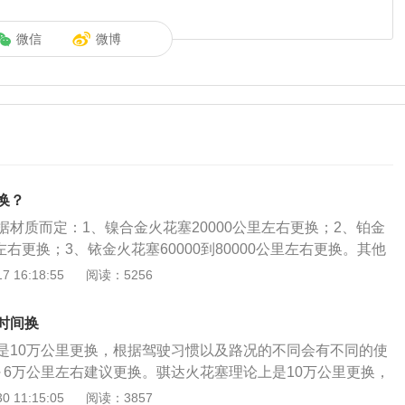
微信
微博
换？
材质而定：1、镍合金火花塞20000公里左右更换；2、铂金
里左右更换；3、铱金火花塞60000到80000公里左右更换。其他
情况是：1、加速时发动机异常抖动；2、怠速抖动；3、启动
 16:18:55
阅读：5256
油机点火系统的重要元件，将高压电引入燃烧室，使其跳过电
点燃气缸中的可燃混合气，其组成是：接线螺母、绝缘体、接
时间换
、侧电极、外壳。
是10万公里更换，根据驾驶习惯以及路况的不同会有不同的使
～6万公里左右建议更换。骐达火花塞理论上是10万公里更换，
路况的不同会有不同的使用寿命，在市内5～6万公里左右建议
 11:15:05
阅读：3857