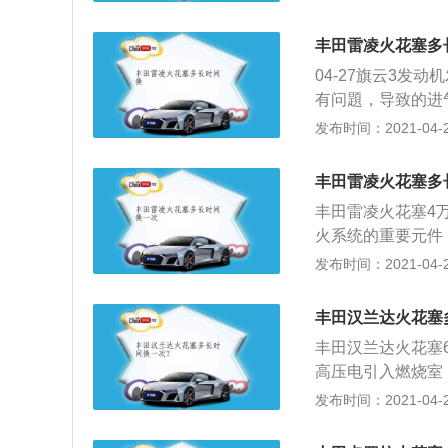
更换。火花塞是汽
跳过电极间隙而产
丰田雷凌火花塞多
下：1、钢壳：钢
04-27旗云3发
母，用于装火花塞
有问題，导致的进
下端与中心电极上
气门...
发布时间：2021-04-29
制壳体与中心电极
网Http://www
中部有铜制垫圈。
丰田雷凌火花塞多
况的不相同会有不
丰田雷凌火花塞4
技术辋http://www
火系统的重要元件
花，从而点燃气缸
发布时间：2021-04-29
线束插头，拆卸点
缘体是否击穿，检
丰田汉兰达火花塞
花塞，并逐个取出
丰田汉兰达火花塞
内部；3、将点火
高压电引入燃烧室
测量火花塞间隙，并判断
合气。火花塞的更
发布时间：2021-04-26
花塞外观是否存在
螺栓；检查火花塞
扳手，调至25n
磨损等）；2、选