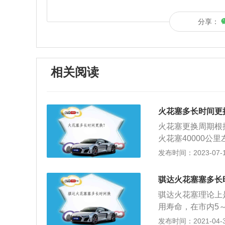
分享：
相关阅读
火花塞多长时间更
火花塞更换周期根据
火花塞40000公
需要更换火花塞的
发布时间：2023-07-17
困难。火花塞是汽
极间隙产生火花，
骐达火花塞塞多长
线螺杆、中心电极
骐达火花塞理论上
用寿命，在市内5
根据驾驶习惯以及
发布时间：2021-04-30