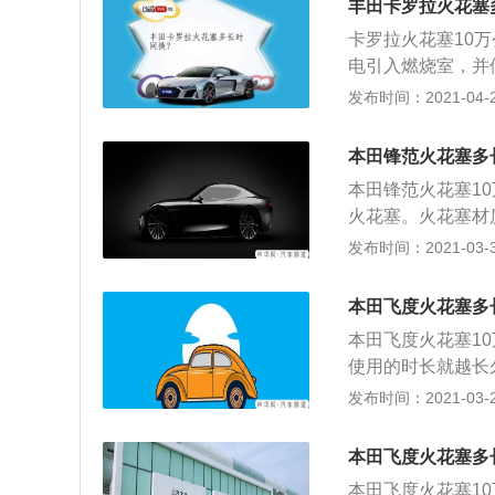
使用数字式扭力扳手
丰田卡罗拉火花塞
清洁布遮盖住气缸
js.com
卡罗拉火花塞10
花塞，安装到位，
电引入燃烧室，并
塞；4、检查新火
气。火花塞的更换
发布时间：2021-04-26
孔使用数字式扭力
栓；检查火花塞（
安装三件套；5、
损等）；2、选择
位。
本田锋范火花塞多
洁布遮盖住气缸上
本田锋范火花塞10万
塞，安装到位，使
火花塞。火花塞材
塞；4、检查新火
机的型号。 火花
发布时间：2021-03-30
孔使用数字式扭力
固定螺栓；检查火
安装三件套；5、
是否磨损等）； 
位。
本田飞度火花塞多
塞；用清洁布遮盖
本田飞度火花塞1
对正火花塞，安装
使用的时长就越长
断火花塞； 4、
换步骤如下： 1
发布时间：2021-03-29
火花塞孔使用数字
（检查接线柱是否
三件套； 5、使
择合适工具，组装
本田飞度火花塞多
上火花塞孔，避免
本田飞度火花塞1