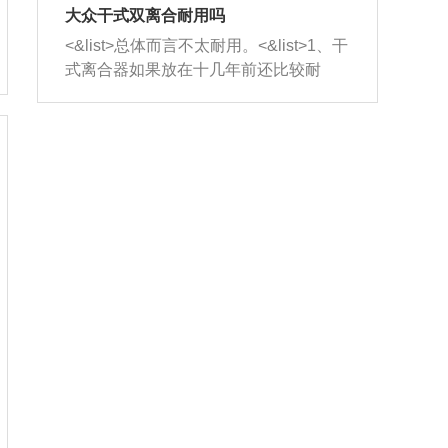
室，最后形成废气排出，就可以让三元
无法制作，需要将车辆送到修理厂或4s
造成烧机油。<&list>3、机油粘度。使用
大众干式双离合耐用吗
催化器得到清洗，排气管堵塞的情况就
店；<&list>2.车辆半轴套管防尘罩破
机油粘度过小的话，同样会有烧机油现
<&list>总体而言不太耐用。<&list>1、干
能够得到解决。
裂，破裂后会出现漏油现象，使半轴磨
象，机油粘度过小具有很好的流动性，
式离合器如果放在十几年前还比较耐
损严重，磨损的半轴容易损坏，产生异
容易窜入到气缸内，参与燃烧。<&list>
用，但是由于现在的汽车发动机动力输
响；<&list>3.稳定器的转向胶套和球头
4、机油量。机油量过多，机油压力过
出越来越高，使得干式离合器散热不足
老化，一般是使用时间过长造成的。解
大，会将部分机油压入气缸内，也会出
的缺陷也逐渐暴露出来。<&list>2、由于
决方法是更换新的质量好的转向橡胶套
现烧机油。<&list>5、机油滤清器堵塞：
干式双离合的工作环境暴露在空气中，
和球头。
会导致进气不畅，使进气压力下降，形
而离合器的散热也是通离合器罩上面的
成负压，使机油在负压的情况下吸入燃
几个小孔来进行散热。但是在行驶过程
烧室引起烧机油。<&list>6、正时齿轮或
中变速箱需要换挡，就不得不使得离合
链条磨损：正时齿轮或链条的磨损会引
器频繁工作。<&list>3、长时间的低速行
起气阀和曲轴的正时不同步。由于轮齿
驶以及过于频繁的启停，导致离合器的
或链条磨损产生的过量侧隙，使得发动
温度不断升高，而低速行驶时空气流动
机的调节无法实现：前一圈的正时和下
效率不高，无法将离合器中的热量有效
一圈可能就不一样。当气阀和活塞的运
的带走，导致离合器内部的温度不断升
动不同步时，会造成过大的机油消耗。
高，加速离合器的磨损。
解决方法：更换正时齿轮或链条。<&list
>7、内垫圈、进风口破裂：新的发动机
设计中，经常采用各种由金属和其他材