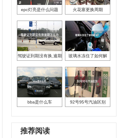
epc灯亮是什么问题
火花塞更换周期
驾驶证到期没有换,逾期
玻璃水冻住了如何解
怎么办??
决？
bba是什么车
92号95号汽油区别
推荐阅读