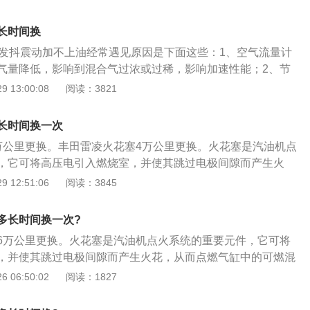
油机点火系统的重要元件，它可将高压电引入燃烧室，并使其
生火花，从而点燃气缸中的可燃混合气。火花塞的结构介绍如
长时间换
壳下部是细螺纹，用于与缸盖火花塞孔配装，上部有外六方螺
动机发抖震动加不上油经常遇见原因是下面这些：1、空气流量计
套筒，以拧紧或拧出火花塞；2、金属杆是中心电极。金属杆
气量降低，影响到混合气过浓或过稀，影响加速性能；2、节
端通过导体玻璃体接触，金属杆上端装有接线螺母；3、在钢
 13:00:08
阅读：3821
之间有高氧化铝陶瓷绝缘体，使中心电极在通电时绝缘；汽修
.qcwXjS.cOm/4、钢壳体最下部装有弯曲的侧电极；5、钢壳外部的
骐达火花塞理论上是10万公里更换，按照行驶生活习惯以及路
长时间换一次
相同的使用周期，在市内5～6万公里上下提倡更换。汽车维修
万公里更换。丰田雷凌火花塞4万公里更换。火花塞是汽油机点
.QCWXJS.COM/
，它可将高压电引入燃烧室，并使其跳过电极间隙而产生火
中的可燃混合气。火花塞的更换步骤如下：1、拔下点火线圈
 12:51:06
阅读：3845
火线圈固定螺栓；检查火花塞（检查接线柱是否损坏，检查绝
查电极是否磨损等）；2、选择合适工具，组装工具，拆卸火
多长时间换一次?
火花塞；用清洁布遮盖住气缸上火花塞孔，避免物体进入缸体
6万公里更换。火花塞是汽油机点火系统的重要元件，它可将
线圈对正火花塞，安装到位，使用工具旋入螺栓；清洁量具，
，并使其跳过电极间隙而产生火花，从而点燃气缸中的可燃混
火花塞；汽修网Http://www.qcwXjS.cOm/4、检查新火
换步骤如下：1、拔下点火线圈线束插头，拆卸点火线圈固定
 06:50:02
阅读：1827
问题，将火花塞装入专用套筒，旋入火花塞孔使用数字式扭力
（检查接线柱是否损坏，检查绝缘体是否击穿，检查电极是否
m，拧紧火花塞，关闭点火开关，打开引擎盖，安装三件套；5、
择合适工具，组装工具，拆卸火花塞，并逐个取出火花塞；用