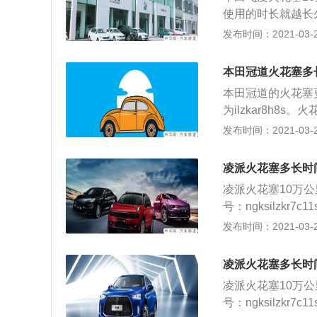
使用工具旋入螺栓
使用的时长就越长
花塞外观是否存在
换步骤如下： 1
发布时间：2021-03-29
扳手，拧紧火花塞
（检查接线柱是否
扭力扳手拧紧。启
择合适工具，组装
本田冠道火花塞多
上火花塞孔，避免
本田冠道的火花塞
使用工具旋入螺栓
为ilzkar8h
花塞外观是否存在
花塞的材质以及型
发布时间：2021-03-28
扳手，拧紧火花塞
卸点火线圈固定螺
扭力扳手拧紧。启
穿，检查电极是否
凌派火花塞多长时
个取出火花塞；用
凌派火花塞10万
将点火线圈对正火
号：ngksilzk
间隙，并判断火花
选择火花塞的材质
发布时间：2021-03-26
套筒，旋入火花塞
头，拆卸点火线圈
擎盖，安装三件套
否击穿，检查电极
工位。
凌派火花塞多长时
并逐个取出火花塞
凌派火花塞10万
3、将点火线圈对
号：ngksilzk
花塞间隙，并判断