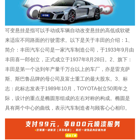
可变悬挂是指可以手动或车辆自动改变悬挂的高低或软硬
来适应不同路面的行驶需求。以下是关于丰田的介绍：1、
简介：丰田汽车公司是一家汽车制造公司，于1933年9月由
丰田喜一郎创立，正式成立于1937年8月28日。2、旗下：
丰田是第一个达到年产量千万台以上的车厂，亦是雷克萨
斯、斯巴鲁品牌的母公司及富士重工的最大股东。3、标
志：此标志发表于1989年10月，TOYOTA创立50周年之
际，设计的重点是椭圆形组成的左右对称的构成。椭圆是
具有两个中心的曲线，表示汽车制造者与顾客心心相印。