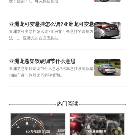
盘下面的：1、可调悬挂是指...
亚洲龙可变悬挂怎么调?亚洲龙可变悬
挂的调整方法
亚洲龙可变悬挂怎么调?亚洲龙可变悬挂的调整方
法：1、亚洲龙的自适应悬挂...
亚洲龙悬架软硬调节什么意思
亚洲龙悬架软硬调节什么意思?汽车悬挂系统就是
指由车身与轮胎之间的弹簧和...
热门阅读