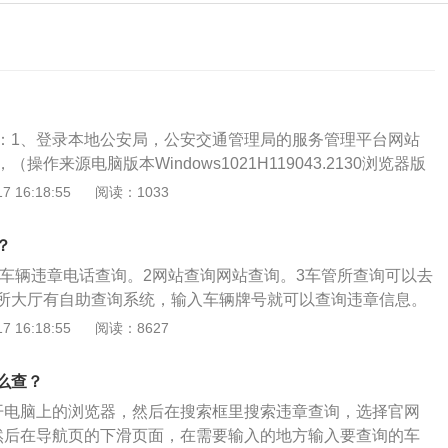
：1、登录本地公安局，公安交通管理局的服务管理平台网站
操作来源电脑版本Windows1021H119043.2130浏览器版
dge版本107.0.1418.26）进入机动车选择、违法记录确认和接受处
 16:18:55
阅读：1033
击添加车辆即可。2、带上本人身份证或本人驾驶证件到本地交
厅通过触摸查询终端查询。3、在12123查询，查询方法如下：
？
2123软件。（操作来源华为SEA-AL10，版本号：10.0.0.1
14车辆违章电话查询。2网站查询网站查询。3车管所查询可以去
3安卓版本V2.8.7）如果是第一次登录则需要先注册一个账号，已
所大厅有自助查询系统，输入车辆牌号就可以查询违章信息。
登录就可以了。在软件首页找到更多，违法处理的选项并且点
 16:18:55
阅读：8627
先绑定自己的车辆，如果不是自己的车辆就要输入发动机号。
的违章信息就会显示出来了。
么查？
开电脑上的浏览器，然后在搜索框里搜索违章查询，选择官网
然后在导航页的下滑页面，在需要输入的地方输入要查询的车