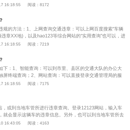
确定”。3查询违章然后它会再弹出一个交管局的页面，然后只需
 16:18:55
阅读：8172
违法查询”。4进入界面查询当进入到机动车违法查询页面，输入
发动机号后6位以及验证码，再点击一下查询。
？
违规的方法：1、上网查询交通违章：可以上网百度搜索“车辆
辆违章XX地)，以及hao123等综合网站的“实用查询”也可以，进
各地的公安交警网），按所在地区进行查询，一般需要输入车
 16:18:55
阅读：7219
车架号的后4位或后6位）；有的地区还需要注册，以后再登录
电话查询交通违章：打电话查询很多地区交警网站会列出一个
？
电话可以拨打查询情况，同时还可以拨打114进行交通违章查
如下：1、智能查询：可以到市里、县区的交通大队的办公大
到所在城市交警队查询交通违章：拿着行驶证、驾驶证直接到
触屏终端查询；2、网站查询：可以直接登录交通管理局的服
查询，会为你列出所有违章项目，可以在检车前选择任意时打
违章查询；如果公司的公车有多次违章的记录，可以直接绑定
 16:18:55
阅读：7175
大厅有自助查询系统，只要输入本省的车辆牌号就可以查询违
管理局的网站上处理，但是，按规定一台车最多能绑定三个驾
码很方便。一旦前你已经交款消分了网站就没有记录，而车管
询：通过拨打交通局的声讯电话查询；4、短信查询：发送短信
联网还有记录，只是提示已处理等信息。
网站，或到当地车管所进行违章查询。登录12123网站，输入车
，就会显示这辆车的违章信息。另外，也可以到当地车管所去
车违章是指使用汽油、柴油或天然气等燃料为能源的机动车辆
 16:43:05
阅读：4163
法规、交通管理规定以及影响交通路况的行为。汽车违章查询