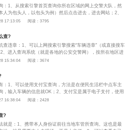
书以及罚款单。可以拿着违章单据去指定的缴款银行进行违章
询：1、从搜索引擎首页查询你所在区域的网上交警大队，然
违章处理好后，保留好罚款缴纳后的回执单，如若违章行为仍
本人为包头人，以包头为例）然后点击进去，进去网站；2、
回执单去交警部门进行手动清除违章。
模块，等到主机网络正常的时候，进行查询；3、写你要查询
 17:13:05
阅读：3795
本人发动机号后六位，可以查询车本（行驶本），或者车辆说
么查?
机查违章：1、可以上网搜索引擎搜索“车辆违章”（或直接搜车
；2、进入查询系统（就是各地的公安交警网），按所在地区进
输入车辆识别号（一般是车架号的后4位或后6位）；3、有的
 15:34:04
阅读：3674
以后再登录查询就方便了。
?
有：1、可以使用支付宝查询，方法是在便民生活栏中点车主
询，输入车辆的信息就OK；2、支付宝是属于电子支付，使用
网络进行的货币支付或资金流转；3、电子支付具有方便、快
 16:38:04
阅读：2428
优势。用户只要拥有一台上网的PC机，便可足不出户，在很短
支付过程；4、简单说，支付宝是一种付款方式，让买家先验
查?
全的媒介。
法就是：1、携带本人身份证前往当地车管所查询。这也是最