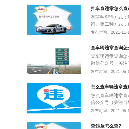
是指通过网络或者
挂车查违章怎么查
章查询有交通支大
有两种查询方式：
手机软件查询等五
询。第二种方式，
询终端查询。2、
违法行为，都能够
发布时间：2021-11-10
查询，输入车牌号
挂车的违章信息时
话查询。4、通过
查询车辆存在违章
机上安装车轮查违
查车辆违章查询怎
理而影响到车辆的
可查询汽车违章信
查车辆违章查询怎
驶。
微信公众号（关注
询。车辆违章需要
发布时间：2021-05-11
下：1、违章可以
申请行政复议；2
怎么查车辆违章查
领取一份违章处理
怎么查车辆违章查
违章罚款的缴纳；
信公众号（关注当
为仍然在，则需要
车辆违章需要及时
发布时间：2021-05-11
1、违章可以全部
行政复议；2、如
查违章怎么查?