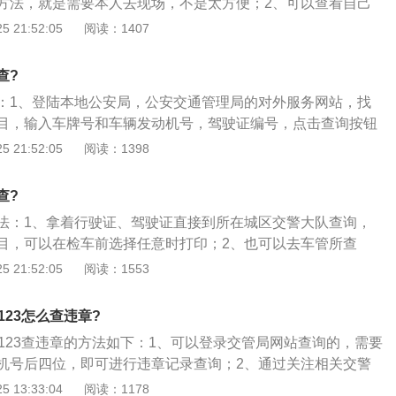
方法，就是需要本人去现场，不是太方便；2、可以查看自己
，随车的机动车登记证书上边都有机动车的变更情况，上面都
 21:52:05
阅读：1407
险公司打电话，提供车辆相关信息，他们能查到以前的车牌号
在车辆违章查询网上输入车辆信息车牌号，如果能查出来说明
查?
果查不出来或者输入原车主的车辆信息才能查出来，说明过户
：1、登陆本地公安局，公安交通管理局的对外服务网站，找
目，输入车牌号和车辆发动机号，驾驶证编号，点击查询按钮
索车辆违章查询，选择省份，地区，根据提示输入发动机后六
 21:52:05
阅读：1398
、带上本人身份证或本人驾驶证件到本地交通支大队的办公大
端查询；4、带上本人的驾驶证和行车证到当地的交通大队窗
查?
理；5、通过拨打声讯电话方式进行交通违章查询，此查询方
法：1、拿着行驶证、驾驶证直接到所在城区交警大队查询，
询费用；6、通过编写手机短信方式进行查询违章，此查询方
目，可以在检车前选择任意时打印；2、也可以去车管所查
询费用。
自助查询系统，只要输入本省的车辆牌号就可以查询违章信
 21:52:05
阅读：1553
方便。已经交款消分搜索网站就没有记录了，而车管所和交警
记录，只是提示已处理等信息；3、还可以在车管所\/交警大队
123怎么查违章?
询自助缴费平台终端机上查询处理。
2123查违章的方法如下：1、可以登录交管局网站查询的，需要
机号后四位，即可进行违章记录查询；2、通过关注相关交警
辆违章的查询；或者可以通过拨打114进行交通违章查询确
 13:33:04
阅读：1178