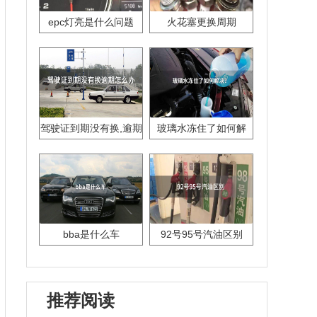
epc灯亮是什么问题
火花塞更换周期
驾驶证到期没有换,逾期
玻璃水冻住了如何解
怎么办??
决？
bba是什么车
92号95号汽油区别
推荐阅读