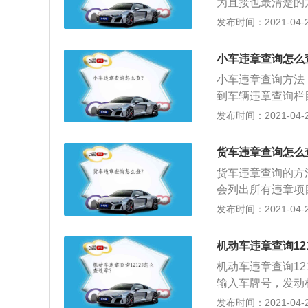
为直接也最清楚的
的机动车登记证书
发布时间：2021-04-25
有记录；3、给保
码是否存在；4、
小车违章查询怎么
已经过户成功，如
小车违章查询方法
未成功。
到车辆违章查询栏
查询即可；2、搜
发布时间：2021-04-25
位数即可查询；3
厅通过触摸查询终
货车违章查询怎么
口进行查询以及处
货车违章查询的方
法会产生相应的查
会列出所有违章项
法会产生相应的查
询，车管所大厅有
发布时间：2021-04-25
息，不用验证码很
大队因为联网还有
机动车违章查询12
的交通违法信息查
机动车违章查询1
输入车牌号，发动
部门公众号进行车
发布时间：2021-04-25