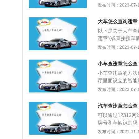
辆的归属地点击“
发布时间：2023-07-17
要点击一下“车辆
号牌种类、号码、
大车怎么查询违章
以下是关于大车查
违章”(或直接搜车
入查询系统（就是
发布时间：2023-07-17
辆识别号（一般是
查询方便。2、打
小车查违章怎么查
免费交通违章查询
小车查违章的方法
询情况。3、直接
厅里面设立的智能
所在城区交警大队
务网站，点击车辆
发布时间：2023-07-17
印。4、车管所：
多个驾驶证在交通
章信息，不用验证
驶证；3、电话查
所和交警大队因为
汽车查违章怎么查
查询。
可以通过12312
牌号和车辆识别码
查询违章记录。汽
发布时间：2021-11-10
违反道路交通安全