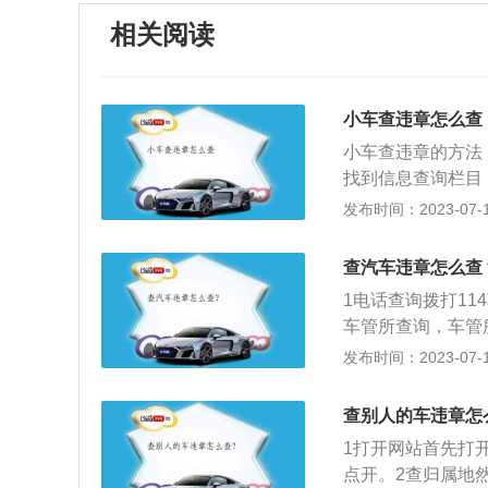
相关阅读
小车查违章怎么查
小车查违章的方法
找到信息查询栏目，（
本MicrosoftE
发布时间：2023-07-17
理/缴费选项，点
通支大队的办公大
查汽车违章怎么查
下载并注册登录交管1
1电话查询拨打1
54，交管1212
车管所查询，车管
经有账号的话直接
发布时间：2023-07-17
击进入。进入之后
绑定好之后，车辆
查别人的车违章怎
1打开网站首先打
点开。2查归属地