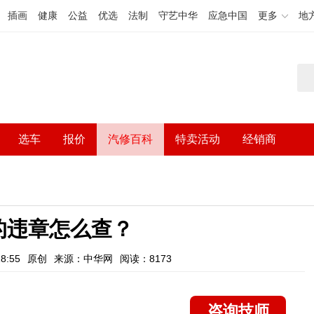
插画
健康
公益
优选
法制
守艺中华
应急中国
更多
地
选车
报价
汽修百科
特卖活动
经销商
的违章怎么查？
8:55
原创
来源：中华网
阅读：8173
咨询技师