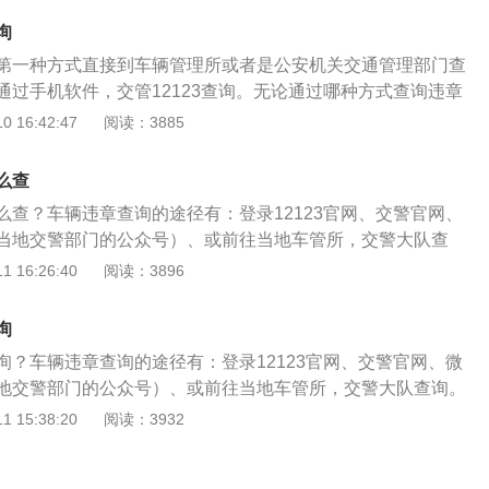
查询终端的方式，查询机动车辆违反交通管理的行为。汽车违
询
队终端查询、汽车违章网站查询，电话查询、手机短信查询、
第一种方式直接到车辆管理所或者是公安机关交通管理部门查
种方式。1、到各市各区县交通支大队的办公大厅通过触摸查
通过手机软件，交管12123查询。无论通过哪种方式查询违章
登陆各市公安局公安交通管理局的新锐查询频道找到车辆违章
有效的查询出来，并且可以直接处理。机动车辆如果想要查询
 16:42:47
阅读：3885
和车辆发动机号，点击查询即可。3、拨打各市各区县声讯电
，可以去当地的管理部门，查询时需要携带相关的证件，如果
各市各区县发布的特服号码，编写手机短信查询违章。5、在手
违法行为，需要及时的进行处理，避免因为违章违法行为未处
章等手机app软件，输入车牌号、发动机号、汽车车型等，即
么查
正常年检，如果没有违章违法行为，可以继续驾驶车辆正常行
息。
么查？车辆违章查询的途径有：登录12123官网、交警官网、
当地交警部门的公众号）、或前往当地车管所，交警大队查
及时处理，否则会影响车辆年检。处理违章需要注意的问题如
 16:26:40
阅读：3896
全部处理也可以选择性处理，并且可以对违章的提出异议，并
、如果对于违章没有任何异议，在处理完驾驶证扣分之后，会
询
通知书以及罚款单。可以拿着违章单据去指定的缴款银行进行
询？车辆违章查询的途径有：登录12123官网、交警官网、微
3、违章处理好后，保留好罚款缴纳后的回执单，如若违章行
地交警部门的公众号）、或前往当地车管所，交警大队查询。
拿着回执单去交警部门进行手动清除违章。
处理，否则会影响车辆年检。处理违章需要注意的问题如下：
 15:38:20
阅读：3932
处理也可以选择性处理，并且可以对违章的提出异议，并申请
果对于违章没有任何异议，在处理完驾驶证扣分之后，会领取