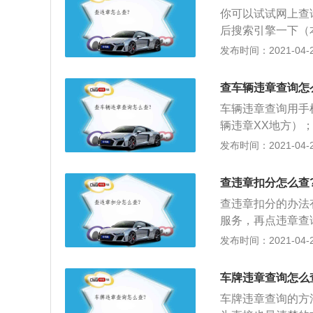
一份违章处理通知
你可以试试网上查
罚款的缴纳；3、
后搜索引擎一下（
然在，则需要拿着
然后找到查询违章
发布时间：2021-04-28
车辆的信息，需要
明书中都有。
查车辆违章查询怎
车辆违章查询用手
辆违章XX地方）
行查询，一般需要
发布时间：2021-04-28
地区还需要注册，
查违章扣分怎么查
查违章扣分的办法
服务，再点违章查
电子支付手段通过
发布时间：2021-04-27
捷、高效、经济的
的时间内完成整个
车牌违章查询怎么
货后付款，保证安
车牌违章查询的方