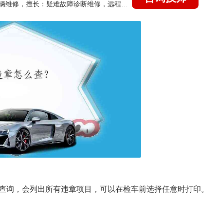
国家认证的汽车维修技师，15年德美日等各系车辆维修，擅长：疑难故障诊断维修，远程维修技术指导
查询，会列出所有违章项目，可以在检车前选择任意时打印。