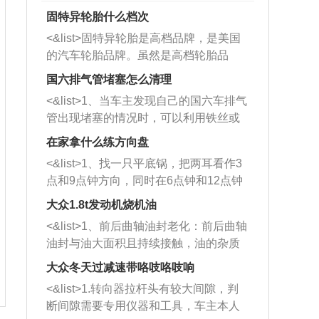
固特异轮胎什么档次
<&list>固特异轮胎是高档品牌，是美国
的汽车轮胎品牌。虽然是高档轮胎品
牌，但是中高低端的轮胎都有生产，这
国六排气管堵塞怎么清理
也是为了更好的开拓市场。
<&list>1、当车主发现自己的国六车排气
管出现堵塞的情况时，可以利用铁丝或
者是细棍，直接将杂物给取出来，如果
在家拿什么练方向盘
堵塞情况比较严重，也可以采取应急措
<&list>1、找一只平底锅，把两耳看作3
施。 <&list>2、直接利用木棍将所有的
点和9点钟方向，同时在6点钟和12点钟
杂物推到排气管里面的位置处，然后将
方向做一个标记。 <&list>2、双手握住
三元催化器拆解开，就可以将堵塞的东
大众1.8t发动机烧机油
平底锅两耳，然后往左打半圈、一圈、
西取出来。但如果是因为积碳过多引起
<&list>1、前后曲轴油封老化：前后曲轴
一圈半的练习，往右同样也要打相同的
的堵塞，就需要将三元催化器泡在草酸
油封与油大面积且持续接触，油的杂质
圈数。 <&list>3、最后强调要反复练
中进行清洗。 <&list>3、也可以利用清
和发动机内持续温度变化使其密封效果
习，这样就可以形成肌肉记忆，在真实
大众冬天过减速带咯吱咯吱响
洗剂对堵塞的情况得到解决，将清洗剂
逐渐减弱，导致渗油或漏油。<&list>2、
驾驶车辆时，不需要记忆也能打好方
放在燃油箱中，与燃油混合后，车辆启
<&list>1.转向器拉杆头有较大间隙，判
活塞间隙过大：积碳会使活塞环与缸体
向。
动时，就可以和汽油一起进入到燃烧
断间隙需要专用仪器和工具，车主本人
的间隙扩大，导致机油流入燃烧室中，