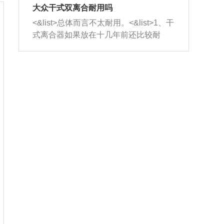
室，最后形成废气排出，就可以让三元
无法制作，需要将车辆送到修理厂或4s
造成烧机油。<&list>3、机油粘度。使用
大众干式双离合耐用吗
催化器得到清洗，排气管堵塞的情况就
店；<&list>2.车辆半轴套管防尘罩破
机油粘度过小的话，同样会有烧机油现
<&list>总体而言不太耐用。<&list>1、干
能够得到解决。
裂，破裂后会出现漏油现象，使半轴磨
象，机油粘度过小具有很好的流动性，
式离合器如果放在十几年前还比较耐
损严重，磨损的半轴容易损坏，产生异
容易窜入到气缸内，参与燃烧。<&list>
用，但是由于现在的汽车发动机动力输
响；<&list>3.稳定器的转向胶套和球头
4、机油量。机油量过多，机油压力过
出越来越高，使得干式离合器散热不足
老化，一般是使用时间过长造成的。解
大，会将部分机油压入气缸内，也会出
的缺陷也逐渐暴露出来。<&list>2、由于
决方法是更换新的质量好的转向橡胶套
现烧机油。<&list>5、机油滤清器堵塞：
干式双离合的工作环境暴露在空气中，
和球头。
会导致进气不畅，使进气压力下降，形
而离合器的散热也是通离合器罩上面的
成负压，使机油在负压的情况下吸入燃
几个小孔来进行散热。但是在行驶过程
烧室引起烧机油。<&list>6、正时齿轮或
中变速箱需要换挡，就不得不使得离合
链条磨损：正时齿轮或链条的磨损会引
器频繁工作。<&list>3、长时间的低速行
起气阀和曲轴的正时不同步。由于轮齿
驶以及过于频繁的启停，导致离合器的
或链条磨损产生的过量侧隙，使得发动
温度不断升高，而低速行驶时空气流动
机的调节无法实现：前一圈的正时和下
效率不高，无法将离合器中的热量有效
一圈可能就不一样。当气阀和活塞的运
的带走，导致离合器内部的温度不断升
动不同步时，会造成过大的机油消耗。
高，加速离合器的磨损。
解决方法：更换正时齿轮或链条。<&list
>7、内垫圈、进风口破裂：新的发动机
设计中，经常采用各种由金属和其他材