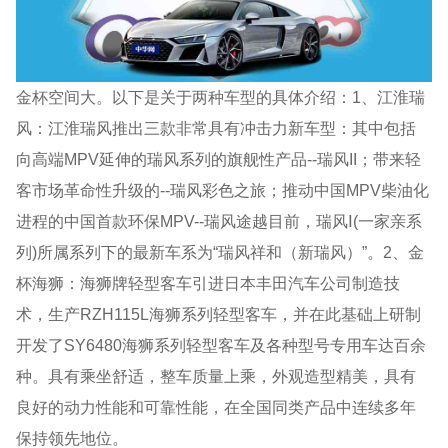
金杯空间大。以下是关于两种车型的具体介绍：1、江淮瑞
风：江淮瑞风推出三款非常具有冲击力新车型：其中包括
向高端MPV延伸的瑞风系列的旗舰性产品--瑞风II；带来轻
客市场革命性升级的--瑞风彩色之旅；推动中国MPV柴油化
进程的中国首款环保MPV--瑞风途越目前，瑞风Ⅰ(一家亲系
列)所属系列下的最新车系为“瑞风祥和（新瑞风）”。2、金
杯海狮：海狮牌轻型客车引进日本丰田汽车公司制造技
术，生产RZH115L海狮系列轻型客车，并在此基础上研制
开发了SY6480海狮系列轻型客车及各种型号专用车达百余
种。具有乘坐舒适，整车质量上乘，外观造型精美，具有
良好的动力性能和可靠性能，在全国同类产品中连续多年
保持领先地位。