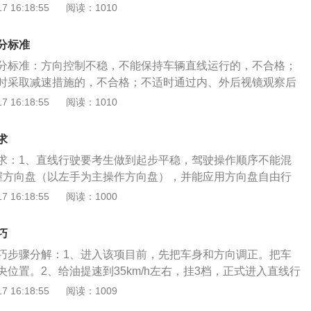
直线行驶。科三保持直线行驶的方法：1、选择固定的参考
 16:18:55
阅读：1010
方向盘，因为操作前车辆多数的歪的，只有学员微调方向盘修
能有助于跑直线，以分道线力参考物，让车的左下角对正分道
能顺利通过。
，及时调整。2、控制适宜的车速：根据当地的要求车速进行
分标准
要出现大幅度的加速或减速。3、方向盘的调整：记住一定是
分标准：方向控制不稳，不能保持车辆直线运行的，不合格；
段对打方向盘的角度很更大的敏感度。4、手脚需要放松：胳
时采取减速措施的，不合格；不适时通过内、外后视镜观察后
制方向盘，腿部要自然，使车辆维持匀速状态。5、档位要熟
10分；未及时发现路面障碍物或发现路面障碍物未及时采取减
 16:18:55
阅读：1010
教导的什么速度该换什么档位，日常练车中就应该有意识的形
分。科目三直线行驶，顾名思义就是行驶路线保持在一条直线
，很自然的就能切入对应的档位。6、保持良好的心态：心态
驶人考试内容和方法》显示，其考核要求为根据道路情况合理
活，大脑清醒就能发挥出更好的水平。
求
用挡位，保持直线行驶，跟车距离适当，行驶过程中适时观察
求：1、直线行驶要考生做到起步平稳，驾驶操作顺序不能混
线不得离开行驶方向超过2s。
握方向盘（以左手为主操作方向盘），并能应用方向盘自由行
3、能掌握变速换档的时机和方法，善于在各种不同的车速下
 16:18:55
阅读：1000
进行逐级加档、逐级减档或越级减档）；4、直线行驶前转弯
稍压点刹车转弯，否则减档转弯后马上直线行驶又要加档会手
巧
车身；5、转弯后观察车身是否与中心线平行，这时有个调整的
巧步骤分解：1、进入该项目前，先把车身和方向调正。把车
方向回平。当语音提示：直线行驶考试时，考生应稳定控制车
位置。2、给油提速到35km/h左右，挂3档，正式进入直线行
行驶。方向有任何大幅摆动，都会评判为方向控制不稳，不能
注意的是，很多失败学员都反映：直线行驶时如果车速慢，车
 16:18:55
阅读：1009
状态，不合格。考生听到直线行驶考试口令后，应提前选定驶
进入直线行驶后可用40km/h来跑主程，切记拖拖拉拉。3、在
和没有前车的车道或没有占道不能移动障碍的车道进行考试。