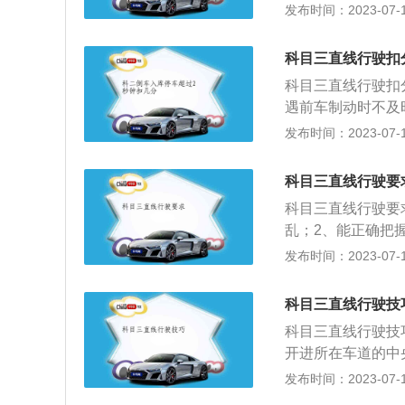
方向盘，保持车辆
发布时间：2023-07-17
基本上都需要微调
点：将视线放远更
正后，直线行驶才
线，当发现偏离时
科目三直线行驶扣
匀速行驶，尽量不
科目三直线行驶扣
微调，直线行驶路
遇前车制动时不及
膊要放松，灵活控
方交通情况的，扣
发布时间：2023-07-17
悉：应该熟记教练
速措施的，扣10
成一定的肌肉记忆
上。据《机动车驾
放松，手脚就会灵
科目三直线行驶要
控制车速，正确使
科目三直线行驶要
内、外后视镜，视
乱；2、能正确把
程修正行驶方向；
发布时间：2023-07-17
进行高低档互换（
时尽量保持3档，
科目三直线行驶技
忙脚乱1而顺不正
科目三直线行驶技
机会，即吋调正、
开进所在车道的中央
辆，方向保持直线
驶项目。这里需要
发布时间：2023-07-17
保持车辆直线运动
反而更容易偏。3档
入一条离前车较远