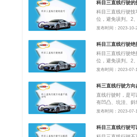
科目三直线行驶的
科目三直线行驶技
位，避免误判。2
线，让车子与路边
发布时间：2023-10-23
前车刹车时，果断
低速时方向反而不
科目三直线行驶绝
作。直线行驶顾名
科目三直线行驶绝
候方向盘不要乱动
位，避免误判。2
二挡位，这个速度
线，让车子与路边
发布时间：2023-07-17
前车刹车时，果断
低速时方向反而不
科三直线行驶方向
作。直线行驶顾名
直线行驶时，是可
候方向盘不要乱动
有凹凸、坑洼、斜
二挡位，这个速度
通过微调方向盘摆
发布时间：2023-07-17
并不是方向盘握得
制。2、微调方向
科目三直线行驶可
可，记得有打有回
科目三直线行驶不