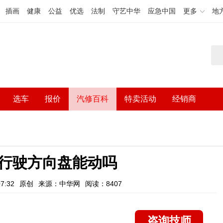
插画
健康
公益
优选
法制
守艺中华
应急中国
更多
地
选车
报价
汽修百科
特卖活动
经销商
行驶方向盘能动吗
7:32
原创
来源：中华网
阅读：8407
咨询技师