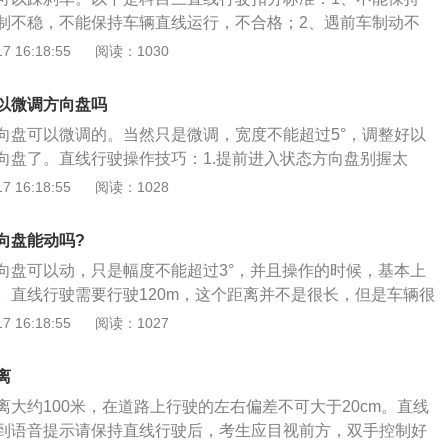
看远处还是近处?较为常用的方法是∶1、目光看向车道最远处直
制不稳，不能保持车辆直线运行，不合格；2、遇前车制动不
放远，更容易开直，也更容易判断出车身是否跑偏了，利于学
制动时不及时采取减速措施，不合格；3、没有观察交通情
 16:18:55
阅读：1030
利用余光观察车辆附近参照物要判断车身走得直不直，学员还
、外后视镜观察后方交通情况，扣10分；4、未发现障碍物。
察车身某处与车道线、栅栏等参照物的距离是否有变化。
碍物或发现路面障碍物未及时采取减速措施，扣10分。
以微调方向盘吗
向盘可以微调的。当然只是微调，宽度不能超过5°，调整好以
向盘了。直线行驶操作技巧：1.提前进入状态方向盘别握太
意力集中在了手上，双手就会不自觉地紧握住方向盘，这样很
 16:18:55
阅读：1028
。2.把视线放远一点，车辆在行驶过程中要想不跑偏，就要学
远、放平直，不可以只看车头附近的区域。3.注意参照物的选
向盘能动吗?
快时，是不容易判断车辆走的直不直。如果没有适当的参照，
向盘可以动，只是幅度不能超过3°，并且操作的时候，基本上
.方向盘学会适度微调，方向盘的修正坚持：早调、轻调、微
。直线行驶需要行驶120m，这个距离并不是很长，但是车辆很
正，少转少回”的原则。5.操作时注意稳住心态，直线行驶走不
系统发出指令的时候，学员就正式开始操作直线行驶，这个时
 16:18:55
阅读：1027
是太紧张。稳住心态，太刻意反而开不直。
正的，很多学员听到直线行驶就不动方向盘，结果没开多远就
只要学员注意细节，直线行驶就能很简单通过。科目三直线行
离
员的视野一定要放到最远处，然后用眼睛的余光观察两边的参
离大约100米，在道路上行驶的左右偏差不可大于20cm。直线
易察觉到车辆是否跑偏，如果车辆没有跑偏，那么就不需要调
到语音提示请保持直线行驶后，考生应目视前方，双手控制好
偏的情况，学员就需要微调方向盘修正。操作直线行驶项目，