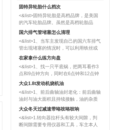
固特异轮胎什么档次
<&list>固特异轮胎是高档品牌，是美国
的汽车轮胎品牌。虽然是高档轮胎品
牌，但是中高低端的轮胎都有生产，这
国六排气管堵塞怎么清理
也是为了更好的开拓市场。
<&list>1、当车主发现自己的国六车排气
管出现堵塞的情况时，可以利用铁丝或
者是细棍，直接将杂物给取出来，如果
在家拿什么练方向盘
堵塞情况比较严重，也可以采取应急措
<&list>1、找一只平底锅，把两耳看作3
施。 <&list>2、直接利用木棍将所有的
点和9点钟方向，同时在6点钟和12点钟
杂物推到排气管里面的位置处，然后将
方向做一个标记。 <&list>2、双手握住
三元催化器拆解开，就可以将堵塞的东
大众1.8t发动机烧机油
平底锅两耳，然后往左打半圈、一圈、
西取出来。但如果是因为积碳过多引起
<&list>1、前后曲轴油封老化：前后曲轴
一圈半的练习，往右同样也要打相同的
的堵塞，就需要将三元催化器泡在草酸
油封与油大面积且持续接触，油的杂质
圈数。 <&list>3、最后强调要反复练
中进行清洗。 <&list>3、也可以利用清
和发动机内持续温度变化使其密封效果
习，这样就可以形成肌肉记忆，在真实
大众冬天过减速带咯吱咯吱响
洗剂对堵塞的情况得到解决，将清洗剂
逐渐减弱，导致渗油或漏油。<&list>2、
驾驶车辆时，不需要记忆也能打好方
放在燃油箱中，与燃油混合后，车辆启
<&list>1.转向器拉杆头有较大间隙，判
活塞间隙过大：积碳会使活塞环与缸体
向。
动时，就可以和汽油一起进入到燃烧
断间隙需要专用仪器和工具，车主本人
的间隙扩大，导致机油流入燃烧室中，