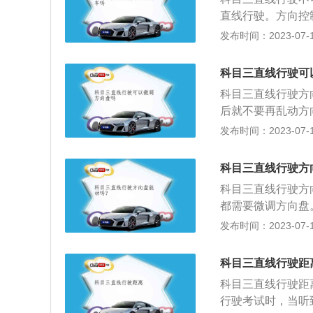
线行驶时，目光该
直线行驶。方向控
线行驶中，把目光
采取措施。遇前车
发布时间：2023-07-17
员及时修正。2、
况。不适时通过内
可以通过余光，观
未及时发现路面障
科目三直线行驶可
科目三直线行驶方
后就不要再乱动方
紧，因为紧张或注
发布时间：2023-07-17
容易导致线路偏离
会观察，把视线放
科目三直线行驶方
取，当行驶速度较
科目三直线行驶方
容易跑偏压线。4
都需要微调方向盘
调，把握“及时回
容易压线挂科，当
发布时间：2023-07-17
直，还有一个原因
候车辆一般都不是
压线挂科了。其实
科目三直线行驶距
驶项目，操作时学
科目三直线行驶距
照物，这样就能轻
行驶考试时，当听
节方向盘，出现跑