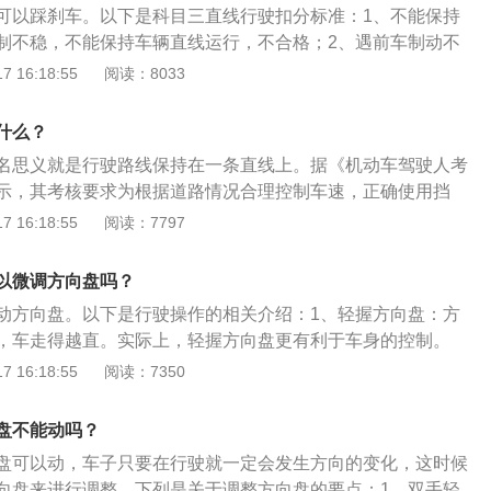
可以踩刹车。以下是科目三直线行驶扣分标准：1、不能保持
修正。利用余光观察车辆附近参照物：要判断车身走得直不
制不稳，不能保持车辆直线运行，不合格；2、遇前车制动不
过余光，观察车身某处与车道线、栅栏等参照物的距离是否有
制动时不及时采取减速措施，不合格；3、没有观察交通情
 16:18:55
阅读：8033
、外后视镜观察后方交通情况，扣10分；4、未发现障碍物：
碍物或发现路面障碍物未及时采取减速措施，扣10分。
什么？
名思义就是行驶路线保持在一条直线上。据《机动车驾驶人考
示，其考核要求为根据道路情况合理控制车速，正确使用挡
，跟车距离适当，行驶过程中适时观察内、外后视镜，视线不
 16:18:55
阅读：7797
过2s。科目三直线行驶扣分标准如下：1、方向控制不稳：不
行，不合格。2、遇前车制动时不及时采取减速措施：不合
以微调方向盘吗？
过内、外后视镜观察后方交通情况，扣10分。4、未及时发现路
动方向盘。以下是行驶操作的相关介绍：1、轻握方向盘：方
现路面障碍物未及时采取减速措施，扣10分。
，车走得越直。实际上，轻握方向盘更有利于车身的控制。
当发现车辆偏离，需要调整的时候。方向盘左右小幅微调即
 16:18:55
阅读：7350
。若方向盘打得幅度过大，车身很容易跑偏。3、目光看向车
驶中，把目光放远，更容易开直，也更容易判断出车身是否跑
盘不能动吗？
时修正。4、利用余光观察车辆附近参照物：要判断车身走得
盘可以动，车子只要在行驶就一定会发生方向的变化，这时候
过余光，观察车身某处与车道线、栅栏等参照物的距离是否有
向盘来进行调整。下列是关于调整方向盘的要点：1、双手轻