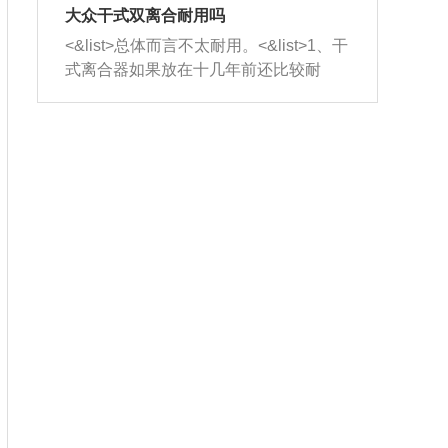
室，最后形成废气排出，就可以让三元
无法制作，需要将车辆送到修理厂或4s
造成烧机油。<&list>3、机油粘度。使用
大众干式双离合耐用吗
催化器得到清洗，排气管堵塞的情况就
店；<&list>2.车辆半轴套管防尘罩破
机油粘度过小的话，同样会有烧机油现
<&list>总体而言不太耐用。<&list>1、干
能够得到解决。
裂，破裂后会出现漏油现象，使半轴磨
象，机油粘度过小具有很好的流动性，
式离合器如果放在十几年前还比较耐
损严重，磨损的半轴容易损坏，产生异
容易窜入到气缸内，参与燃烧。<&list>
用，但是由于现在的汽车发动机动力输
响；<&list>3.稳定器的转向胶套和球头
4、机油量。机油量过多，机油压力过
出越来越高，使得干式离合器散热不足
老化，一般是使用时间过长造成的。解
大，会将部分机油压入气缸内，也会出
的缺陷也逐渐暴露出来。<&list>2、由于
决方法是更换新的质量好的转向橡胶套
现烧机油。<&list>5、机油滤清器堵塞：
干式双离合的工作环境暴露在空气中，
和球头。
会导致进气不畅，使进气压力下降，形
而离合器的散热也是通离合器罩上面的
成负压，使机油在负压的情况下吸入燃
几个小孔来进行散热。但是在行驶过程
烧室引起烧机油。<&list>6、正时齿轮或
中变速箱需要换挡，就不得不使得离合
链条磨损：正时齿轮或链条的磨损会引
器频繁工作。<&list>3、长时间的低速行
起气阀和曲轴的正时不同步。由于轮齿
驶以及过于频繁的启停，导致离合器的
或链条磨损产生的过量侧隙，使得发动
温度不断升高，而低速行驶时空气流动
机的调节无法实现：前一圈的正时和下
效率不高，无法将离合器中的热量有效
一圈可能就不一样。当气阀和活塞的运
的带走，导致离合器内部的温度不断升
动不同步时，会造成过大的机油消耗。
高，加速离合器的磨损。
解决方法：更换正时齿轮或链条。<&list
>7、内垫圈、进风口破裂：新的发动机
设计中，经常采用各种由金属和其他材