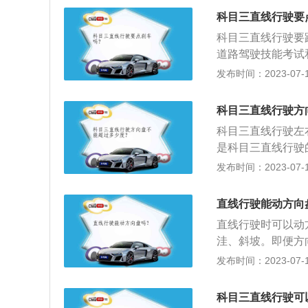
直线行驶过程中：
在直线行驶路中，
科目三直线行驶要
否跑直线，因此考
行驶。
科目三直线行驶要
是可以停车的，这
道路驾驶技能考试
平直看向前方，不
试内容：科目三的
发布时间：2023-07-17
情况；③两只手分
直线行驶、加减档
持安全距离，遇红
路口右转弯、通过
可熄火)；5、听
科目三直线行驶方
掉头、夜间行驶。
示来判断操作。以
科目三直线行驶左
部令第162号）
是科目三直线行驶
步、直线行驶、加
线保持在一条直线
发布时间：2023-07-17
弯、路口右转弯、
根据道路情况合理
车、掉头、夜间行
驶过程中适时观察
直线行驶能动方向
100分，成绩分别
驶扣分标准：方向
直线行驶时可以动
及时采取减速措施
洼、斜坡。即便方
分。未及时发现路
向盘正车身。直线
发布时间：2023-07-17
走的越直。实际上
偏离，需要调整的
科目三直线行驶可
道最远，直线行驶