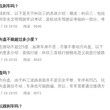
①老系统是只判定是否动方向，新考试系统是系统定位车身是
整个150米的直线行驶路段，要以5公里/小时以上速度保持直线
点刹车吗？
试时是可以微调方向以保证车跑的是直线的。②中途遇到障碍
踩刹车。以下是关于科目三的具体介绍：概述：科目三，包括
时候最好不要动方向盘。4、确保跑直线的几个小技巧①眼睛
和安全文明驾驶常识考试，是机动车驾驶证考核的一部分。考
能低头看档；②每隔一段时间就要观察左右后视镜，注意两边
道路驾驶技能考试内容包括上车准备、灯光模拟考试、起步、
 16:18:55
阅读：8546
工明确，左手主握方形盘+右手负责挂档；④一定要和前车保
位操作、变更车道、靠边停车、直行通过路口、路口左转弯、
灯和前车制动要减速/停车等待(踩刹车同时也要踩下离合，不
人行横道线、通过学校区域、通过公共汽车站、会车、超车、
到结束直线行驶时，不能立即松油减速，根据下一个项目语音提
向盘不能超过多少度？
小型汽车为例，依据《机动车驾驶证申领和使用规定》（公安
右摆动不超过5度，如果车身不歪，尽量不要动方向盘。以下
第三十四条，科目三道路驾驶技能考试内容包括：上车准备、起
的更多介绍：直线行驶：科目三直线行驶顾名思义就是行驶路
减挡位操作、变更车道、靠边停车、直行通过路口、路口左转
上。据《机动车驾驶人考试内容和方法》显示，其考核要求为
 16:18:55
阅读：8543
通过人行横道线、通过学校区域、通过公共汽车站、会车、超
控制车速，正确使用挡位，保持直线行驶，跟车距离适当，行
驶；科目三道路驾驶技能和安全文明驾驶常识考试满分分别为
内、外后视镜，视线不得离开行驶方向超过2s。科目三直线行
盘吗？
达到90分的为合格。
控制不稳，不能保持车辆直线运行，不合格。遇前车制动时不
方向盘。由于科三道路表面并不是完全平整，常伴有凹凸、坑
，不合格。不适时通过内、外后视镜观察后方交通情况，扣10
向盘握住不动，车身也可能跑偏。所以，常常需要通过微调方
面障碍物或发现路面障碍物未及时采取减速措施，扣10分。
行驶的注意事项：轻握方向盘，并不是方向盘握得越紧，车就
 16:18:55
阅读：8071
，轻握方向盘更有利于车身的控制。微调方向盘，当发现车辆
时候。方向盘左右小幅微调即可，记得有打有回。目光看向车
以踩刹车吗？
中，把目光放远，更容易开直，也更容易判断出车身是否跑