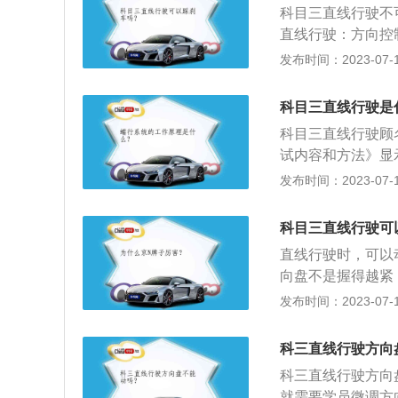
科目三直线行驶不
偏，利于学员及时
直线行驶：方向控
直，学员还可以通
采取措施：遇前车
发布时间：2023-07-17
变化。
况：不适时通过内
未及时发现路面障
科目三直线行驶是
科目三直线行驶顾
试内容和方法》显
位，保持直线行驶
发布时间：2023-07-17
得离开行驶方向超
能保持车辆直线运
科目三直线行驶可
格。3、不适时通
直线行驶时，可以
面障碍物：或者发
向盘不是握得越紧
2、微调方向盘：
发布时间：2023-07-17
可，记得有打有回
道最远处：直线行
科三直线行驶方向
偏了，利于学员及
科三直线行驶方向
直不直，还可以通
就需要学员微调方