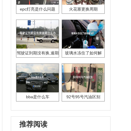
epc灯亮是什么问题
火花塞更换周期
驾驶证到期没有换,逾期
玻璃水冻住了如何解
怎么办??
决？
bba是什么车
92号95号汽油区别
推荐阅读