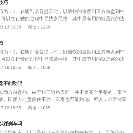
技巧
巧为：1、在听到语音提示时，以最快的速度纠正方向盘到中
、可以在行驶的过程中寻找参照物，其中最有用的就是路的边
线一致保持一定的距离能很好避免压线问题和偏移问题。3、
 13:56:38
阅读：1158
刹车，必要时停车也是可以的。4、保持合适的车速，车子在
容易掌握。5、方向盘的握法应采用三九点式，避免单手操
招
思义就是驾驶机动车走直线，这就要求我们在做直线行驶的时
招为：1、在听到语音提示时，以最快的速度纠正方向盘到中
。在进行科目三直线行驶的考试时，驾驶机动车的速度保持在
、可以在行驶的过程中寻找参照物，其中最有用的就是路的边
刚刚好不会太快也不会太慢。
线一致保持一定的距离能很好避免压线问题和偏移问题。3、
 16:18:55
阅读：1066
刹车，必要时停车也是可以的。4、保持合适的车速，车子在
容易掌握。5、方向盘的握法应采用三九点式，避免单手操
盘不能动吗
思义就是驾驶机动车走直线，这就要求我们在做直线行驶的时
以动方向盘的。由于科三道路表面，并不是完全平整的，常伴
。在进行科目三直线行驶的考试时，驾驶机动车的速度保持在
坡。即便方向盘握住不动，车身也可能跑偏。所以，常常需要
刚刚好不会太快也不会太慢。
正车身。直线行驶操作要领；一、关于方向盘1、轻握方向盘
 16:18:55
阅读：1035
越紧，车就走的越直。实际上，轻握方向盘更有利于车身的控
盘当发现车辆偏离，需要调整的时候。方向盘左右小幅微调即
以踩刹车吗
。若方向盘打得幅度过大，车身很容易跑偏。二、关于视线直
可以踩刹车。以下是科目三直线行驶扣分标准：1、不能保持