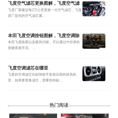
飞度空气滤芯更换图解，飞度空气滤
芯多久更换
飞度厂家建议每2万公里更换一次空气滤芯，飞度
原厂提供的空气滤芯属...
本田飞度空调按钮图解，飞度空调除
雾和暖风开启方法
本田飞度除雾以及暖风功能，可以通过中控屏的
按键直接开启。 ...
飞度空调滤芯在哪里
飞度的空调滤芯在副驾驶手套箱后面的鼓风机
里，如果要更换滤芯，需要拆卸副...
热门阅读