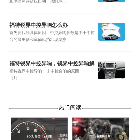
互摩擦声并挤压松动，找到声...
福特锐界中控异响怎么办
首先要找到具体原因，中控异响多数是由于中控
台的最里侧和车辆风挡出现摩擦...
福特锐界中控异响，锐界中控异响解
决
福特锐界中控异响： 1.中控台响的原因：
（1）...
热门阅读