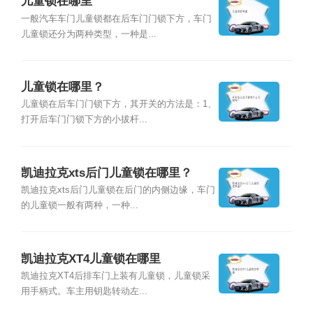
儿童锁在哪里
一般汽车车门儿童锁都在后车门门锁下方，车门
儿童锁还分为两种类型，一种是...
儿童锁在哪里？
儿童锁在后车门门锁下方，其开关的方法是：1、
打开后车门门锁下方的小拔杆...
凯迪拉克xts后门儿童锁在哪里？
凯迪拉克xts后门儿童锁在后门的内侧边缘，车门
的儿童锁一般有两种，一种...
凯迪拉克XT4儿童锁在哪里
凯迪拉克XT4后排车门上装有儿童锁，儿童锁采
用手柄式。车主用钥匙转动左...