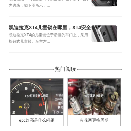
内边缘，如下图所示：...
凯迪拉克XT4儿童锁在哪里，XT4安全
座椅接口类型
凯迪拉克XT4的儿童锁位于后排的车门上，采用
旋钮式儿童锁。车主左...
热门阅读
epc灯亮是什么问题
火花塞更换周期