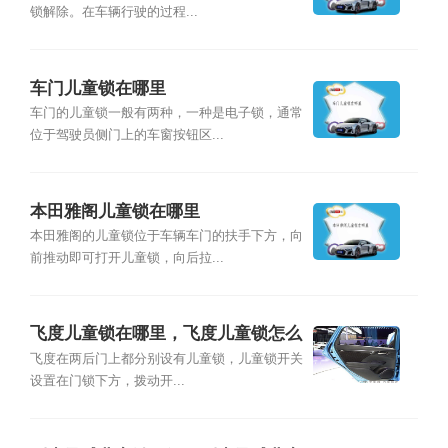
锁解除。在车辆行驶的过程...
车门儿童锁在哪里
车门的儿童锁一般有两种，一种是电子锁，通常
位于驾驶员侧门上的车窗按钮区...
本田雅阁儿童锁在哪里
本田雅阁的儿童锁位于车辆车门的扶手下方，向
前推动即可打开儿童锁，向后拉...
飞度儿童锁在哪里，飞度儿童锁怎么
解锁
飞度在两后门上都分别设有儿童锁，儿童锁开关
设置在门锁下方，拨动开...