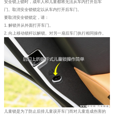
安全锁上锁时，成年人和儿童都将无法从车内打开后车
门。取消安全锁锁定以从车内打开后车门。
要取消安全锁锁定，请：
1. 解锁并从外面打开车门。
2. 向上移动锁杆以解锁。对另一扇后车门执行相同操作。
儿童锁是为了防止后排儿童误开车门而对儿童造成伤害的