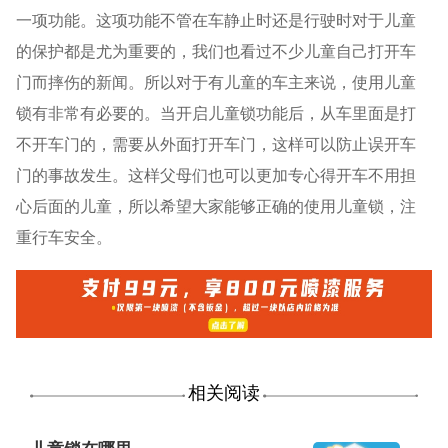
一项功能。这项功能不管在车静止时还是行驶时对于儿童
的保护都是尤为重要的，我们也看过不少儿童自己打开车
门而摔伤的新闻。所以对于有儿童的车主来说，使用儿童
锁有非常有必要的。当开启儿童锁功能后，从车里面是打
不开车门的，需要从外面打开车门，这样可以防止误开车
门的事故发生。这样父母们也可以更加专心得开车不用担
心后面的儿童，所以希望大家能够正确的使用儿童锁，注
重行车安全。
相关阅读