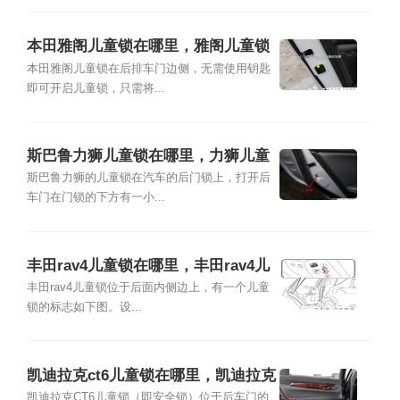
本田雅阁儿童锁在哪里，雅阁儿童锁
怎么解除
本田雅阁儿童锁在后排车门边侧，无需使用钥匙
即可开启儿童锁，只需将...
斯巴鲁力狮儿童锁在哪里，力狮儿童
锁怎么打开
斯巴鲁力狮的儿童锁在汽车的后门锁上，打开后
车门在门锁的下方有一小...
丰田rav4儿童锁在哪里，丰田rav4儿
童锁怎么解除
丰田rav4儿童锁位于后面内侧边上，有一个儿童
锁的标志如下图。设...
凯迪拉克ct6儿童锁在哪里，凯迪拉克
ct6儿童锁位置
凯迪拉克CT6儿童锁（即安全锁）位于后车门的