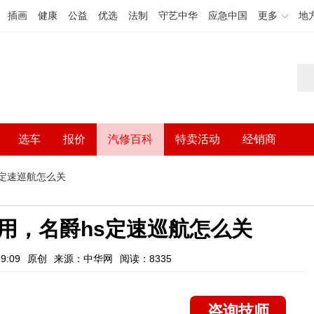
插画
健康
公益
优选
法制
守艺中华
应急中国
更多
地
选车
报价
汽修百科
特卖活动
经销商
s定速巡航怎么关
用，名爵hs定速巡航怎么关
9:09
原创
来源：中华网
阅读：8335
咨询技师