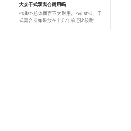
室，最后形成废气排出，就可以让三元
无法制作，需要将车辆送到修理厂或4s
造成烧机油。<&list>3、机油粘度。使用
大众干式双离合耐用吗
催化器得到清洗，排气管堵塞的情况就
店；<&list>2.车辆半轴套管防尘罩破
机油粘度过小的话，同样会有烧机油现
<&list>总体而言不太耐用。<&list>1、干
能够得到解决。
裂，破裂后会出现漏油现象，使半轴磨
象，机油粘度过小具有很好的流动性，
式离合器如果放在十几年前还比较耐
损严重，磨损的半轴容易损坏，产生异
容易窜入到气缸内，参与燃烧。<&list>
用，但是由于现在的汽车发动机动力输
响；<&list>3.稳定器的转向胶套和球头
4、机油量。机油量过多，机油压力过
出越来越高，使得干式离合器散热不足
老化，一般是使用时间过长造成的。解
大，会将部分机油压入气缸内，也会出
的缺陷也逐渐暴露出来。<&list>2、由于
决方法是更换新的质量好的转向橡胶套
现烧机油。<&list>5、机油滤清器堵塞：
干式双离合的工作环境暴露在空气中，
和球头。
会导致进气不畅，使进气压力下降，形
而离合器的散热也是通离合器罩上面的
成负压，使机油在负压的情况下吸入燃
几个小孔来进行散热。但是在行驶过程
烧室引起烧机油。<&list>6、正时齿轮或
中变速箱需要换挡，就不得不使得离合
链条磨损：正时齿轮或链条的磨损会引
器频繁工作。<&list>3、长时间的低速行
起气阀和曲轴的正时不同步。由于轮齿
驶以及过于频繁的启停，导致离合器的
或链条磨损产生的过量侧隙，使得发动
温度不断升高，而低速行驶时空气流动
机的调节无法实现：前一圈的正时和下
效率不高，无法将离合器中的热量有效
一圈可能就不一样。当气阀和活塞的运
的带走，导致离合器内部的温度不断升
动不同步时，会造成过大的机油消耗。
高，加速离合器的磨损。
解决方法：更换正时齿轮或链条。<&list
>7、内垫圈、进风口破裂：新的发动机
设计中，经常采用各种由金属和其他材