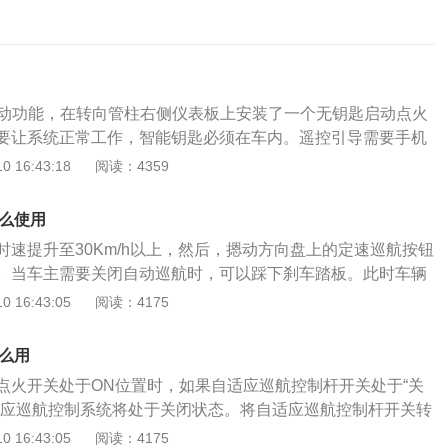
启动功能，在转向管柱右侧仪表板上安装了一个无钥匙启动点火
要让系统正常工作，智能钥匙必须在车内。遥控引导需要手机
软件，通过手机进行遥控引导。引擎开机：关闭所有不必要的电
 16:43:18
阅读：4359
带自动变速器的拉闸车会把齿轮放在P挡或N挡，踩下刹车踏板。
他位置时，发动机不能启动。配备手动变速器的车辆在完全踩
怎么使用
必须把齿轮放到空齿轮上。按动仪表板上的“启动”按钮，汽车
时速提升至30Km/h以上，然后，摁动方向盘上的定速巡航按钮
放按钮。
。当车主需要关闭自动巡航时，可以踩下刹车踏板。此时车辆
使用定速巡航功能时应注意以下几点：首先车辆的定速巡航并
 16:43:05
阅读：4175
因为城市内车辆较为多，路况较为复杂，如果使用定时巡航功
来不及反应，其次在高速上行驶时，车主不应完全依赖电子巡
怎么用
速巡航可能会降低车主的反应时间，部分车主曾经发生过使用
点火开关处于ON位置时，如果自适应巡航控制杆开关处于“关
进而引发事故的情况发生，所以车主在使用定速巡航功能时，
适应巡航控制系统将处于关闭状态。将自适应巡航控制杆开关转
定速巡航的主要功能是用来缓解车主脚踝部的疲劳，长时间以
仪表板上的自适应巡航控制系统状态指示灯以黄色点亮，并且自适
 16:43:05
阅读：4175
踏板，确实会让人非常劳累。