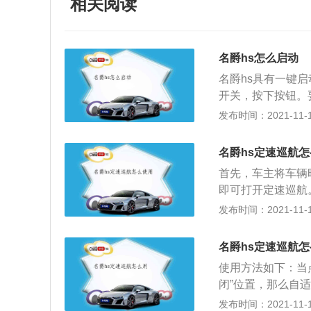
相关阅读
名爵hs怎么启动
名爵hs具有一键
开关，按下按钮。
下载“斑马智行”
发布时间：2021-11-10
器(包括空调)。
解释：变速杆在其
名爵hs定速巡航
踏离合器踏板时，
首先，车主将车辆
引擎启动后立即释
即可打开定速巡航
的自动巡航关闭。
发布时间：2021-11-10
不能在城市使用，
能，车主很有可能
名爵hs定速巡航
航，长时间使用定
使用方法如下：当
定速巡航时睡着，
闭”位置，那么自
应时刻保持清醒。
到“on”位置，
发布时间：2021-11-10
一个角度踩踏油门