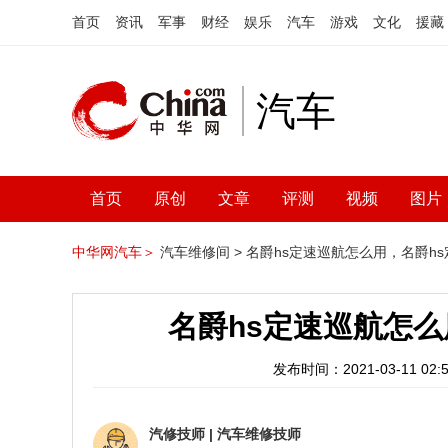
首页
资讯
军事
财经
娱乐
汽车
游戏
文化
援藏
汽车
首页
原创
文章
评测
视频
图片
中华网汽车＞
汽车维修间 >
名爵hs定速巡航怎么用，名爵h
名爵hs定速巡航怎么
发布时间：2021-03-11 02:5
汽修技师
|
汽车维修技师