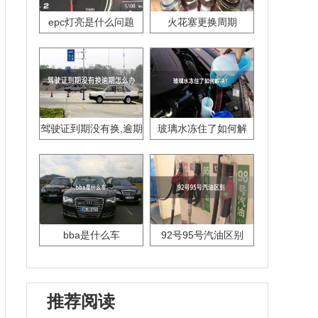
epc灯亮是什么问题
火花塞更换周期
驾驶证到期没有换,逾期
玻璃水冻住了如何解
怎么办??
决？
bba是什么车
92号95号汽油区别
推荐阅读