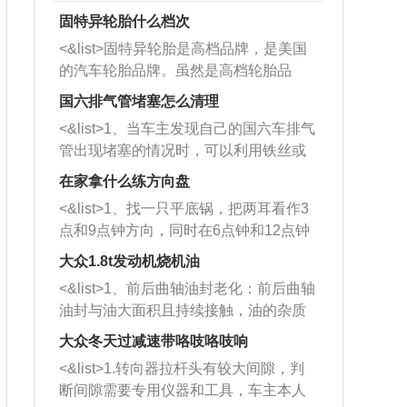
固特异轮胎什么档次
<&list>固特异轮胎是高档品牌，是美国
的汽车轮胎品牌。虽然是高档轮胎品
牌，但是中高低端的轮胎都有生产，这
国六排气管堵塞怎么清理
也是为了更好的开拓市场。
<&list>1、当车主发现自己的国六车排气
管出现堵塞的情况时，可以利用铁丝或
者是细棍，直接将杂物给取出来，如果
在家拿什么练方向盘
堵塞情况比较严重，也可以采取应急措
<&list>1、找一只平底锅，把两耳看作3
施。 <&list>2、直接利用木棍将所有的
点和9点钟方向，同时在6点钟和12点钟
杂物推到排气管里面的位置处，然后将
方向做一个标记。 <&list>2、双手握住
三元催化器拆解开，就可以将堵塞的东
大众1.8t发动机烧机油
平底锅两耳，然后往左打半圈、一圈、
西取出来。但如果是因为积碳过多引起
<&list>1、前后曲轴油封老化：前后曲轴
一圈半的练习，往右同样也要打相同的
的堵塞，就需要将三元催化器泡在草酸
油封与油大面积且持续接触，油的杂质
圈数。 <&list>3、最后强调要反复练
中进行清洗。 <&list>3、也可以利用清
和发动机内持续温度变化使其密封效果
习，这样就可以形成肌肉记忆，在真实
大众冬天过减速带咯吱咯吱响
洗剂对堵塞的情况得到解决，将清洗剂
逐渐减弱，导致渗油或漏油。<&list>2、
驾驶车辆时，不需要记忆也能打好方
放在燃油箱中，与燃油混合后，车辆启
<&list>1.转向器拉杆头有较大间隙，判
活塞间隙过大：积碳会使活塞环与缸体
向。
动时，就可以和汽油一起进入到燃烧
断间隙需要专用仪器和工具，车主本人
的间隙扩大，导致机油流入燃烧室中，