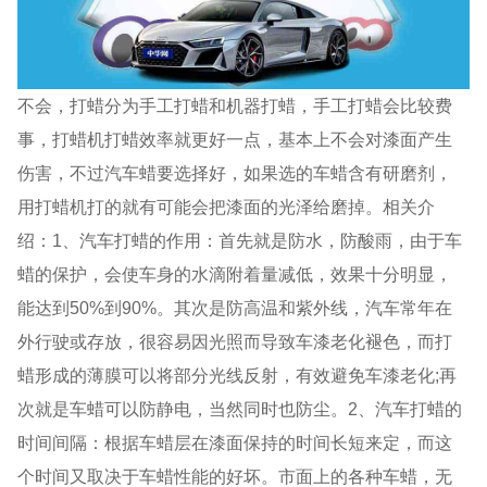
不会，打蜡分为手工打蜡和机器打蜡，手工打蜡会比较费
事，打蜡机打蜡效率就更好一点，基本上不会对漆面产生
伤害，不过汽车蜡要选择好，如果选的车蜡含有研磨剂，
用打蜡机打的就有可能会把漆面的光泽给磨掉。相关介
绍：1、汽车打蜡的作用：首先就是防水，防酸雨，由于车
蜡的保护，会使车身的水滴附着量减低，效果十分明显，
能达到50%到90%。其次是防高温和紫外线，汽车常年在
外行驶或存放，很容易因光照而导致车漆老化褪色，而打
蜡形成的薄膜可以将部分光线反射，有效避免车漆老化;再
次就是车蜡可以防静电，当然同时也防尘。2、汽车打蜡的
时间间隔：根据车蜡层在漆面保持的时间长短来定，而这
个时间又取决于车蜡性能的好坏。市面上的各种车蜡，无