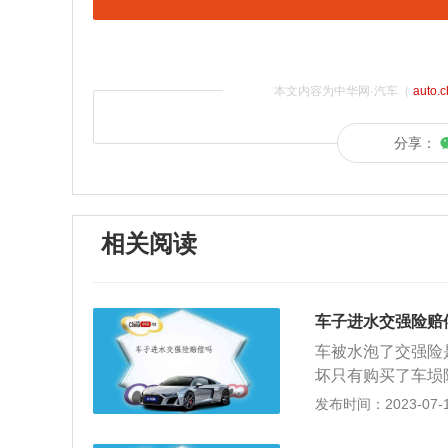
本文内容为中华网·汽车（
auto.
分享：
相关阅读
车子进水交强险赔
车被水泡了交强险
坏只有购买了车埙
上路行驶。否则根
发布时间：2023-07-17
应当扣留机动车，
处警告或者二十元