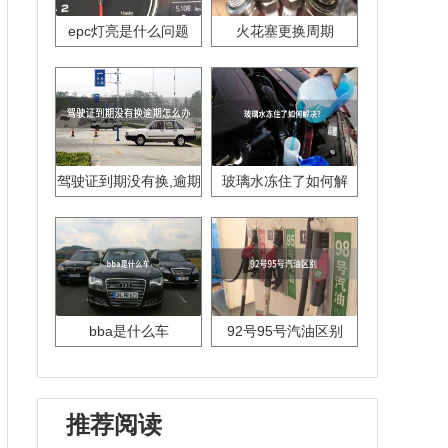
epc灯亮是什么问题
火花塞更换周期
驾驶证到期没有换,逾期
玻璃水冻住了如何解
怎么办??
决？
bba是什么车
92号95号汽油区别
推荐阅读