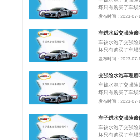
成的受害人(不包
造成的部分间接损
都能在网上查到，
坏只有购买了车埙
任保险。保费以国
任，交强险都会在
需要纸质的版本也
上路行驶。否则根
发布时间：2023-07-17
格不同，主要影响
绍电子保单是指保
司和交警部门也方
车，通知当事人提
比，交强险的免责
户签发的具有保险
十元以上二百元以
失、相关仲裁和诉
车进水后交强险赔
保险人订立保险合
任保险”，是保险
无论被保险车辆在
人的权利义务及责
车被水泡了交强险
人(不包括车辆人
电子保单介绍电子
合同成立的证明。
坏只有购买了车埙
保费以国家统一规
字证书为客户签发
明标志了；省时便
上路行驶。否则根
发布时间：2023-07-17
主要影响因素是汽
保险人与被保险人
捷；可申请补发、
车，通知当事人提
的免责范围涵盖了
同双方当事人的权
打印，寄发的；管
十元以上二百元以
裁和诉讼费用以及
交强险水泡车理赔
险单是保险合同成
各个车辆的保险信
任保险”，是保险
车辆在事故中是否
打印保险证明标志
车被水泡了交强险
人(不包括车辆人
和免赔率。电子保
到，快速便捷；可
坏只有购买了车埙
保费以国家统一规
件和企业数字证书
本也是可以打印，
上路行驶。否则根
发布时间：2023-07-17
主要影响因素是汽
称为保单，保险人
也方便管理各个车
扣留机动车，通知
的免责范围涵盖了
记载保险合同双方
告或者二十元以上
裁和诉讼费用以及
车子进水交强险赔
的依据。保险单是
故强制责任保险”
车辆在事故中是否
在费纸张去打印保
车被水泡了交强险
成的受害人(不包
和免赔率。电子保
在网上查到，快速
坏只有购买了车埙
任保险。保费以国
件和企业数字证书