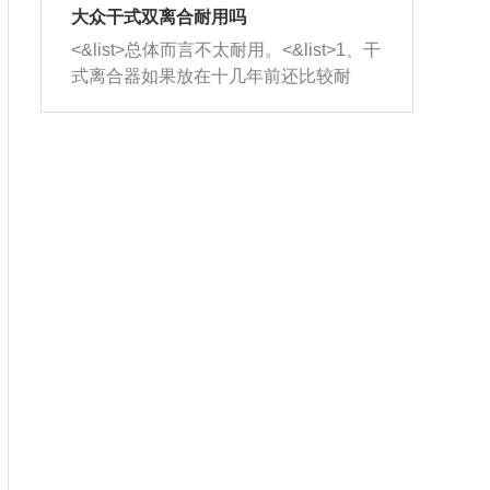
室，最后形成废气排出，就可以让三元
无法制作，需要将车辆送到修理厂或4s
造成烧机油。<&list>3、机油粘度。使用
大众干式双离合耐用吗
催化器得到清洗，排气管堵塞的情况就
店；<&list>2.车辆半轴套管防尘罩破
机油粘度过小的话，同样会有烧机油现
<&list>总体而言不太耐用。<&list>1、干
能够得到解决。
裂，破裂后会出现漏油现象，使半轴磨
象，机油粘度过小具有很好的流动性，
式离合器如果放在十几年前还比较耐
损严重，磨损的半轴容易损坏，产生异
容易窜入到气缸内，参与燃烧。<&list>
用，但是由于现在的汽车发动机动力输
响；<&list>3.稳定器的转向胶套和球头
4、机油量。机油量过多，机油压力过
出越来越高，使得干式离合器散热不足
老化，一般是使用时间过长造成的。解
大，会将部分机油压入气缸内，也会出
的缺陷也逐渐暴露出来。<&list>2、由于
决方法是更换新的质量好的转向橡胶套
现烧机油。<&list>5、机油滤清器堵塞：
干式双离合的工作环境暴露在空气中，
和球头。
会导致进气不畅，使进气压力下降，形
而离合器的散热也是通离合器罩上面的
成负压，使机油在负压的情况下吸入燃
几个小孔来进行散热。但是在行驶过程
烧室引起烧机油。<&list>6、正时齿轮或
中变速箱需要换挡，就不得不使得离合
链条磨损：正时齿轮或链条的磨损会引
器频繁工作。<&list>3、长时间的低速行
起气阀和曲轴的正时不同步。由于轮齿
驶以及过于频繁的启停，导致离合器的
或链条磨损产生的过量侧隙，使得发动
温度不断升高，而低速行驶时空气流动
机的调节无法实现：前一圈的正时和下
效率不高，无法将离合器中的热量有效
一圈可能就不一样。当气阀和活塞的运
的带走，导致离合器内部的温度不断升
动不同步时，会造成过大的机油消耗。
高，加速离合器的磨损。
解决方法：更换正时齿轮或链条。<&list
>7、内垫圈、进风口破裂：新的发动机
设计中，经常采用各种由金属和其他材