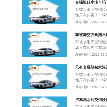
交强险赔水淹车吗
通事故强制责任保
车被水泡了交强险
故造成的受害人(
坏只有购买了车埙
制责任保险。保费
上路行驶。根据《
发布时间：2023-07-17
险价格不同，主要
记分分值第五点第
相比，交强险的免
未随车携带行驶证
损失、相关仲裁和
车被淹交强险赔不
是“机动车交通事
且无论被保险车辆
车被水泡了交强险
生道路交通事故造
偿，没有免赔额和
坏只有购买了车埙
进行赔偿的强制责
上路行驶。根据《
发布时间：2023-07-17
同车型的交强险价
验合格标志、保险
多项免责条款相比
部门应当扣留机动
险人自身财产损失
只有交强险被水淹
可以依照本法第九
要大得多。而且无
车被水泡了交强险
罚。汽车交强险：
围内进行赔偿。电
坏只有购买了车埙
在责任限额内对被
名软件和企业数字
上路行驶。否则根
发布时间：2023-07-17
被保险人)人身伤
单简称为保单，保
扣留机动车，通知
全国统一收费标准
整地记载保险合同
告或者二十元以上
椅数量。与商业三
汽车泡水后交强险
履行的依据。保险
故强制责任保险”
人故意行为造成的
不用在费纸张去打
车被水泡了交强险