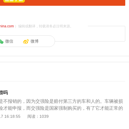
china.com
）编辑或翻译，转载请务必注明来源。
微信
微博
偿吗
是不报销的，因为交强险是赔付第三方的车和人的。车辆被损
险才能申报，而交强险是国家强制购买的，有了它才能正常的
据《中华人民共和国道路交通安全法》公安机关交通管理部门
 16:18:55
阅读：1039
通知当事人提供相应的牌证、标志或者补办相应手续，并可以
以上二百元以下罚款。汽车交强险：交强险的全称是机动车交