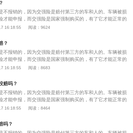
？
险，是保险公司在责任限额内对被保险机动车发生道路交通事
是不报销的，因为交强险是赔付第三方的车和人的。车辆被损
不包括车辆人员和被保险人)人身伤亡和财产损失进行赔偿的强
险才能申报，而交强险是国家强制购买的，有了它才能正常的
以国家统一规定的全国统一收费标准为准。但不同车型的交强
机动车驾驶证申领和使用规定》附件2道路交通安全违法行为
 16:18:55
阅读：9624
影响因素是汽车座椅数量。与商业三重保险的20多项免责条款
(四)项上道路行驶的机动车未放置检验合格标志、保险标志，
责范围涵盖了受害人故意行为造成的损失、被保险人自身财产
、机动车驾驶证的，并记1分。汽车交强险：交强险的全称
诉讼费用以及事故造成的部分间接损失，覆盖面要大得多。而
赔？
故强制责任保险”，是保险公司在责任限额内对被保险机动车发
在事故中是否有责任，交强险都会在责任限额范围内进行赔
是不报销的，因为交强险是赔付第三方的车和人的。车辆被损
成的受害人(不包括车辆人员和被保险人)人身伤亡和财产损失
免赔率。
险才能申报，而交强险是国家强制购买的，有了它才能正常的
任保险。保费以国家统一规定的全国统一收费标准为准。但不
道路交通安全法》第95条规定：上道路行驶的机动车未放置检
 16:18:55
阅读：8683
格不同，主要影响因素是汽车座椅数量。与商业三重保险的20
标志，或者未随车携带行驶证、驾驶证的，公安机关交通管理
，交强险的免责范围涵盖了受害人故意行为造成的损失、被保
车，通知当事人提供相应的牌证、标志或者补办相应手续，并
、相关仲裁和诉讼费用以及事故造成的部分间接损失，覆盖面
没赔吗？
十条（处警告或者二十元以上二百元以下罚款）的规定予以处
论被保险车辆在事故中是否有责任，交强险都会在责任限额范
是不报销的，因为交强险是赔付第三方的车和人的。车辆被损
交强险的全称是“机动车交通事故强制责任保险”，是保险公司
子保单介绍电子保单是指保险公司借助遵循PKI体系的数字签
险才能申报，而交强险是国家强制购买的，有了它才能正常的
保险机动车发生道路交通事故造成的受害人(不包括车辆人员和
证书为客户签发的具有保险公司电子签名的电子化保单。保险
据《道路交通安全法》第九十八条公安机关交通管理部门应当
 16:18:55
阅读：8464
亡和财产损失进行赔偿的强制责任保险。保费以国家统一规定的
险人与被保险人订立保险合同的正式书面证明。保险单必须完
当事人提供相应的牌证、标志或者补办相应手续，并可以处警
为准。但不同车型的交强险价格不同，主要影响因素是汽车座
双方当事人的权利义务及责任。保险单记载的内容是合同双方
二百元以下罚款。汽车交强险：交强险的全称是“机动车交通事
重保险的20多项免责条款相比，交强险的免责范围涵盖了受害
赔吗？
单是保险合同成立的证明。电子保单的优势：节省纸质资源，
，是保险公司在责任限额内对被保险机动车发生道路交通事故造
损失、被保险人自身财产损失、相关仲裁和诉讼费用以及事故
印保险证明标志了；省时便利，不受时地限制，信息通用随时
是不报销的，因为交强险是赔付第三方的车和人的。车辆被损