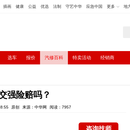
插画
健康
公益
优选
法制
守艺中华
应急中国
更多
地
选车
报价
汽修百科
特卖活动
经销商
交强险赔吗？
8:55
原创
来源：中华网
阅读：7957
咨询技师