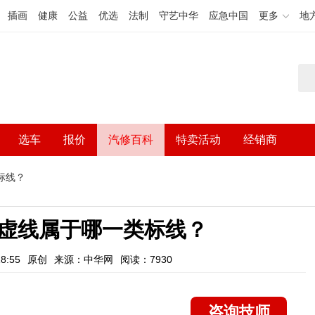
插画
健康
公益
优选
法制
守艺中华
应急中国
更多
地
选车
报价
汽修百科
特卖活动
经销商
标线？
虚线属于哪一类标线？
8:55
原创
来源：中华网
阅读：7930
咨询技师