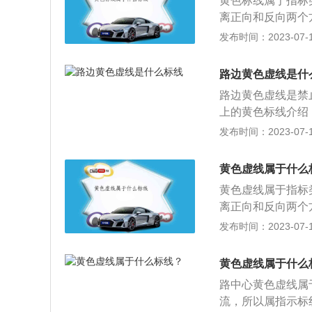
黄色标线属于指标
象条件时，应当降
离正向和反向两个
虚线是分隔同向行
转，越线后继续往
发布时间：2023-07-17
线行驶，常常作为
的后果。道路上的
域。3、黄色实线
同方向的车道，不
面上就是双黄线，
路边黄色虚线是什
经常能看到虚实线
格禁止车辆跨越，
路边黄色虚线是禁
方向车道的，但此
上的黄色标线介绍
整车道数。双黄虚
在较为狭窄的路面
发布时间：2023-07-17
时候，根据早晚高
超车或掉头，当然
央车道较少的路面
黄色虚线属于什么
或者掉头等都是不
黄色虚线属于指标
长时或临时在路边
离正向和反向两个
的地方常常会出现
转。黄色的分隔线
发布时间：2023-07-17
弯，而实线一侧的
向多车道的话正向
区分不同方向的车
好的提醒效果。不
线行驶、超车或者
黄色虚线属于什么
线的话在有信号灯
道就是可变车道，
路中心黄色虚线属
掉头行驶。路中心
个或多个车辆行驶
流，所以属指示标
驶的交通流；如果