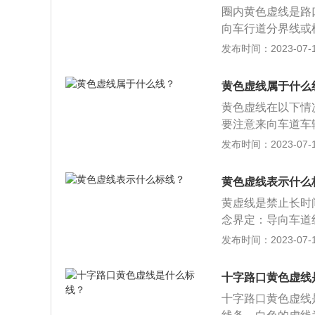
可驶过黄色的网状
圈内黄色虚线是路
向车行道分界线或
车行道分界线的路
发布时间：2023-07-17
让左转弯车辆在此
时，转弯车辆和直
黄色虚线属于什么
塞”的情况，所以
黄色虚线在以下情
弯必须在导向线内
要注意来向车道车
线一侧车辆是可以
发布时间：2023-07-17
以分隔同向行驶交
车辆行进。5、画
黄色虚线表示什么
车行道的边缘。
黄虚线是禁止长时
念界定：导向车道
所指方向行驶。在
发布时间：2023-07-17
向，各行其道，减
导向车道线不同，
十字路口黄色虚线
十字路口黄色虚线