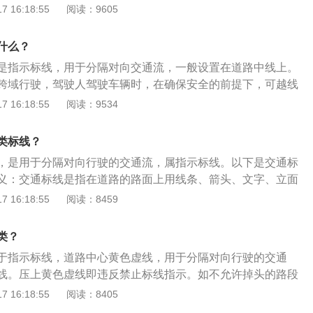
道行驶方向，来调整车道数，提高车道使用效率。六、黄色网
的左转弯驾驶，都属于违反禁止标线指示。以下是对处罚规定
 16:18:55
阅读：9605
越线超车或左转弯。1、路边黄虚线：路边黄虚线是禁止长时
处停放车辆：这种黄色网格状的标线是标示禁止以任何原因停
扣2分：驾驶机动车在高速公路或者城市快速路上行驶时不系安
线用来区分不同方向的车道，一般画在马路正中，好像一条隔
志一般出现在学校、单位、小区、消防通道、交叉路口等容易
口时，不按行进方向驶入导向车道载客汽车超过核定人数未达
两个方向。2、双黄虚线：双黄色虚线是潮汐车道线。潮汐车
什么？
塞的位置，提醒车辆不可在此因任何原因停车。值得一提的
机动车排队或缓慢行驶时，借道超车或者占用对方车道，穿插等
通流量不同情况，对有条件的道路，试点开辟潮汐车道，通过
不可停车，但是如果没有禁止掉头的标识的话，可以在此区域
是指示标线，用于分隔对向交通流，一般设置在道路中线上。
、接听电话。2、扣3分：驾驶机动车行经人行横道，不按规定
变化，控制主干道车道行驶方向，来调整车道数，提高车道使
跨域行驶，驾驶人驾驶车辆时，在确保安全的前提下，可越线
行人在高速公路匝道上超车。未按照禁止标线指示行驶转弯的
和白线有以下区别：黄线：黄线用来区分不同方向的车道，一
 16:18:55
阅读：9534
车辆、行人先行相对方向行驶的右转弯机动车。未让左转弯车
好像一条隔离带，把马路隔成两个方向：无论单黄线还是双黄
城市快速路上不按规定道路行驶超过规定时速50%以下遇有执
就严禁跨越。行车时没有特别情况就不应该越线。无论单黄线
车未按规定让行城市道路中不按规定超车、逆向行驶。
类标线？
是虚线，就可以在保证安全的情况下超车或掉头。单黄线一般
，是用于分隔对向行驶的交通流，属指示标线。以下是交通标
内（包括自行车道）的道路上，双黄线一般用于较宽路面白
义：交通标线是指在道路的路面上用线条、箭头、文字、立面
同方向的不同车道。虚线是可以并线，调换车道。实线是不可
轮廓标等向交通参与者传递引导、限制、警告等交通信息的标
 16:18:55
阅读：8459
调换车道的意思。
引导交通，可以与标志配合使用，也可单独使用。一般高速公
和城市快速路、主干路应按标准规定设置反光交通标线，其他
类？
标准设置交通标线。
于指示标线，道路中心黄色虚线，用于分隔对向行驶的交通
线。压上黄色虚线即违反禁止标线指示。如不允许掉头的路段
的左转弯驾驶，都属于违反禁止标线指示。以下是相关信息：
 16:18:55
阅读：8405
单实线是对向车道的中间分割线。黄色单实线的意义和黄色双