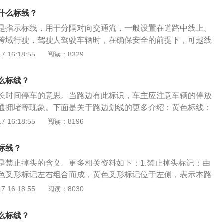
严禁跨越的中间分割线。黄色单实线区别于黄色双实线就是黄
什么标线？
在路口。非路口的双向车道一般都是黄色虚线。白色实线：白
是指示标线，用于分隔对向交通流，一般设置在道路中线上。
割线，实线同样不能跨越。实线一般在路口，是转弯直行车道
跨域行驶，驾驶人驾驶车辆时，在确保安全的前提下，可越线
一般都有监控探头，在白色实线区变道压线会被扣分罚款。
和白线有以下区别：黄线：黄线用来区分不同方向的车道，一
 16:18:55
阅读：8329
好像一条隔离带，把马路隔成两个方向：无论单黄线还是双黄
就严禁跨越。行车时没有特别情况就不应该越线。无论单黄线
么标线？
是虚线，就可以在保证安全的情况下超车或掉头。单黄线一般
长时间停车的意思。当路边有此标识，车主应注意车辆的停放
内（包括自行车道）的道路上，双黄线一般用于较宽路面白
通拥堵等现象。下面是关于路边划线的更多介绍：黄色标线：
同方向的不同车道。虚线是可以并线，调换车道。实线是不可
黄色实线的标线，表示禁止路边临时或长时停放车辆。如果使
 16:18:55
阅读：8196
调换车道的意思。
，表示可以临时停车，但是不能停太长时间。黄色网格线：如
色网格线区域，这个区域里面禁止停车，也不可以临时停车。
标线？
心城市区域，或者在高速公路的匝道口，一般都会有白色的导
是禁止掉头的含义。更多相关资料如下：1.禁止掉头标记：由
止停车的标线。黄色圆曲虚线：黄色圆曲虚线是路口导向线，
色叉形标记左右组合而成，黄色叉形标记位于左侧，表示本路
道的分界线，可以辅助车辆在路口行驶和转向。
掉头。2.网状线：路面黄色的网状线表示严格禁止一切车辆长
 16:18:55
阅读：8030
防止交通阻塞。当黄色的网状线前方有车辆停驶时，后车必须
等候，直到确认黄色的网状线前方有足够空间停驶本车时，方
么标线？