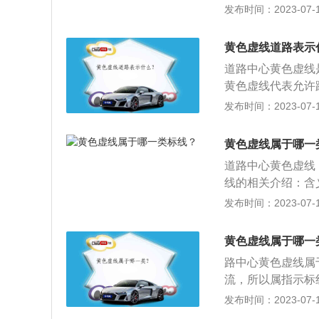
化，控制主干道车
掉头，禁止左转弯
发布时间：2023-07-17
虚线一侧准许车辆
格线代表禁止在此
的相关介绍：1、
间停车的意思。黄
车的区域，这种标
全带通过有灯控路
离带，把马路隔成
黄色虚线道路表示
因临时停车造成堵
到20%遇到前方
道是指根据早晚交
是，这种标线虽然
道路中心黄色虚线
候车辆驾驶时拨打
车道灯的指示方向
掉头。
黄色虚线代表允许
减速、停车、避让
用效率。
超车或转弯。黄线
发布时间：2023-07-17
机动车未让直行的
般画在马路正中，
辆先行在高速或者
线，只要是实线，
行紧急任务的特种
黄色虚线属于哪一
还是双黄线，只要
道路中心黄色虚线
用于双向4车道以
线的相关介绍：含
线：白线用来区分
标记、突起路标和
发布时间：2023-07-17
以并线，不能随意
识。作用：管制和
路、一、二级公路
黄色虚线属于哪一
道路可根据需要按
路中心黄色虚线属
流，所以属指示标
掉头，禁止左转弯
发布时间：2023-07-17
黄色单实线：黄色