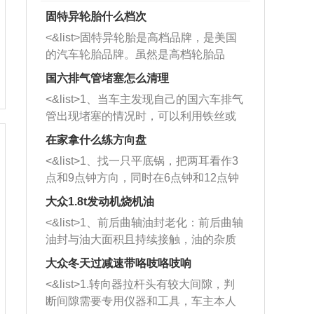
固特异轮胎什么档次
<&list>固特异轮胎是高档品牌，是美国
的汽车轮胎品牌。虽然是高档轮胎品
牌，但是中高低端的轮胎都有生产，这
国六排气管堵塞怎么清理
也是为了更好的开拓市场。
<&list>1、当车主发现自己的国六车排气
管出现堵塞的情况时，可以利用铁丝或
者是细棍，直接将杂物给取出来，如果
在家拿什么练方向盘
堵塞情况比较严重，也可以采取应急措
<&list>1、找一只平底锅，把两耳看作3
施。 <&list>2、直接利用木棍将所有的
点和9点钟方向，同时在6点钟和12点钟
杂物推到排气管里面的位置处，然后将
方向做一个标记。 <&list>2、双手握住
三元催化器拆解开，就可以将堵塞的东
大众1.8t发动机烧机油
平底锅两耳，然后往左打半圈、一圈、
西取出来。但如果是因为积碳过多引起
<&list>1、前后曲轴油封老化：前后曲轴
一圈半的练习，往右同样也要打相同的
的堵塞，就需要将三元催化器泡在草酸
油封与油大面积且持续接触，油的杂质
圈数。 <&list>3、最后强调要反复练
中进行清洗。 <&list>3、也可以利用清
和发动机内持续温度变化使其密封效果
习，这样就可以形成肌肉记忆，在真实
大众冬天过减速带咯吱咯吱响
洗剂对堵塞的情况得到解决，将清洗剂
逐渐减弱，导致渗油或漏油。<&list>2、
驾驶车辆时，不需要记忆也能打好方
放在燃油箱中，与燃油混合后，车辆启
<&list>1.转向器拉杆头有较大间隙，判
活塞间隙过大：积碳会使活塞环与缸体
向。
动时，就可以和汽油一起进入到燃烧
断间隙需要专用仪器和工具，车主本人
的间隙扩大，导致机油流入燃烧室中，