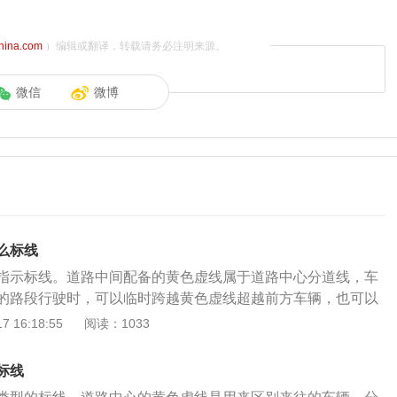
china.com
）编辑或翻译，转载请务必注明来源。
微信
微博
么标线
指示标线。道路中间配备的黄色虚线属于道路中心分道线，车
的路段行驶时，可以临时跨越黄色虚线超越前方车辆，也可以
的情况下，将车辆掉头行驶。具体相关交通规则为：1、根据
 16:18:55
阅读：1033
道路交通安全法》第四十二条机动车上道路行驶，不得超过限
时速。在没有限速标志的路段，应当保持安全车速。夜间行驶
标线
险的路段行驶，以及遇有沙尘、冰雹、雨、雪、雾、结冰等气