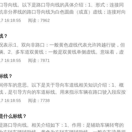
线。
口导向线。以下是路口导向线的具体介绍：1、形式：连接同
机非分界线的路口导向线为白色圆曲（或直）虚线；连接对向
口导向线为黄色圆曲（或直）虚线。2、作用：路口导向线是
 16:18:55
阅读：7962
道有序行驶，节省路口通行效率，如当左转向灯和直行灯变绿
行车辆有一定阻塞，车流量多时转弯的车辆有可能会遇到“夹
线？
需要在路口设置多条导向线，所有车辆在通过这些岗点时，左转
况表示:1、双向非路口：一般黄色虚线代表允许跨越行驶，但
侧有序行驶。
辆。2、多车道双黄线：一般是双黄线单侧虚线。意味着，虚
越线行驶，而实线一侧是不允许跨越。3、画于路段中时：用
 16:18:55
阅读：7871
通流或作为行车安全距离识别线。4、画于路口时：用以引导
于路段中时：用以分隔同向行驶的机动车和非机动车，或指示
标线？
间停车的意思。以下是关于导向车道线相关知识介绍：1、概
线，是引导方向的车道标线。用来指示车辆在路口驶入段应按
车流量大的交通路口一般画有此类标线，目的就是明确行车方
 16:18:55
阅读：7738
缓交通压力。2、位置：位置在于车流量大的交通路口。可变
导向车道线行驶方向固定，行车时必须按此车道标线来。
是什么标线？
是路口导向线。相关介绍如下：1、作用：是辅助车辆转弯的