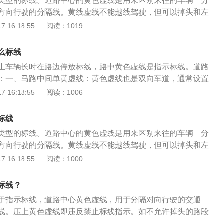
类型的标线。道路中心的黄色虚线是用来区别来往的车辆，分
低行驶速度。2、通常道路上的标线都以白色居多，其中白色
方向行驶的分隔线。黄线虚线不能越线驾驶，但可以掉头和左
驶的车道，可以进行越线变道等操作；而白色实线则不允许越
前行驶属于逆向行驶，不仅容易发生交通事故，还会造成严重
 16:18:55
阅读：1019
白色虚线的延长线在交叉路口前出现，或是分隔路边的停车区
黄色标线主要分为以下4种：1、黄色双实线，用于区分两边不
用来区分不同方向的车道，一般画在马路正中间，车道多的路
可以压线或者跨越此线。2、黄色虚实线，在匝道进入主路处
车道少的路面上则用单黄线。而无论单黄线还是双黄线，均严
么标线
，能从虚线那边能跨越到主路。3、黄色虚线，也是区分不同
因此压线行驶、超车或者掉头等都是不允许的。
止车辆长时在路边停放标线，路中黄色虚线是指示标线。道路
虚线可以越线超车和掉头。4、双黄虚线，根据车流量情况调
：一、马路中间单黄虚线：黄色虚线也是双向车道，通常设置
线又称为潮汐车道线，城市道路的早与晚通常是车辆最密集的
上。而不论单黄线还是双黄线，只要是虚线，就可以越线借道
 16:18:55
阅读：1006
峰期控制车道的数量及车道方向，增加车辆群的通过效率。
必须要在保证安全的情况下。二、马路中间单黄实线：马路中
使用单黄实线，表示严格禁止车辆跨越，因此压线行驶、超车
标线
允许的。当黄色实线施划在路侧或缘石上时，则表示禁止车辆
类型的标线。道路中心的黄色虚线是用来区别来往的车辆，分
停放。三、马路中间黄色虚实线：在匝道、桥梁前后并入主路
方向行驶的分隔线。黄线虚线不能越线驾驶，但可以掉头和左
黄色的虚实线，虚线一侧的车辆允许临时越线超车或掉头转
一般是适用于路面比较窄的路段，多用于双向两车道路面。单
 16:18:55
阅读：1000
车辆则不能允许压线。四、马路中间双黄实线：黄色实线用来
和对向的分隔线往往会采用双黄线，会更加醒目，能够起到更
道，一般画在马路正中间，双黄线严格禁止车辆跨越，因此压
论是黄色的单线还是双线都是不能越线行驶的，当然如果是虚
掉头等都是不允许的。五、双黄色虚线是潮汐车道线：潮汐车
标线？
是绿灯，或者没有信号灯是，保证安全的前提下允许左转或者
城市内部根据早晚交通流量不同情况，对有条件的道路设置一
于指示标线，道路中心黄色虚线，用于分隔对向行驶的交通
的黄虚线是指示标线。道路中心黄色虚线主要用于分隔对向行
方向规定随不同时段变化的车道。通过车道灯的指示方向变
线。压上黄色虚线即违反禁止标线指示。如不允许掉头的路段
是路中心是黄色虚实线，则实线一侧禁止车辆越线或左转弯，