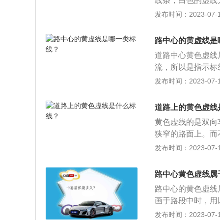
线条，白色的虚线
多的路口或者是比
发布时间：2023-07-17
而减缓路口交通压
色虚线右侧行驶。
路中心的黄虚线是
走。
道路中心黄色虚线
流，所以是指示标
掉头，禁止左转弯
发布时间：2023-07-17
关介绍，处罚规定
或者城市快速路上
道路上的黄色虚线
车道载客汽车超过
黄色虚线的是双向
超车或者占用对方
狭窄的路面上。而
驶机动车行经人行
可以越线借道超车
发布时间：2023-07-17
车。未按照禁止标
如果没有注意到地
行驶的右转弯机动
实线的作用是一样
规定道路行驶超过
路中心黄色虚线属
的前提下，进行借
市道路中不按规定
路中心的黄色虚线
头、文字、立面标
画于路段中时，用
介绍：白色虚线和
口时，用以引导车
发布时间：2023-07-17
同向行驶的车道，