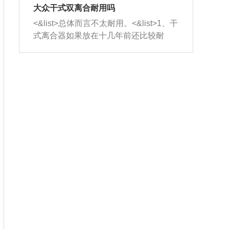
室，最后形成废气排出，就可以让三元
无法制作，需要将车辆送到修理厂或4s
造成烧机油。<&list>3、机油粘度。使用
大众干式双离合耐用吗
催化器得到清洗，排气管堵塞的情况就
店；<&list>2.车辆半轴套管防尘罩破
机油粘度过小的话，同样会有烧机油现
<&list>总体而言不太耐用。<&list>1、干
能够得到解决。
裂，破裂后会出现漏油现象，使半轴磨
象，机油粘度过小具有很好的流动性，
式离合器如果放在十几年前还比较耐
损严重，磨损的半轴容易损坏，产生异
容易窜入到气缸内，参与燃烧。<&list>
用，但是由于现在的汽车发动机动力输
响；<&list>3.稳定器的转向胶套和球头
4、机油量。机油量过多，机油压力过
出越来越高，使得干式离合器散热不足
老化，一般是使用时间过长造成的。解
大，会将部分机油压入气缸内，也会出
的缺陷也逐渐暴露出来。<&list>2、由于
决方法是更换新的质量好的转向橡胶套
现烧机油。<&list>5、机油滤清器堵塞：
干式双离合的工作环境暴露在空气中，
和球头。
会导致进气不畅，使进气压力下降，形
而离合器的散热也是通离合器罩上面的
成负压，使机油在负压的情况下吸入燃
几个小孔来进行散热。但是在行驶过程
烧室引起烧机油。<&list>6、正时齿轮或
中变速箱需要换挡，就不得不使得离合
链条磨损：正时齿轮或链条的磨损会引
器频繁工作。<&list>3、长时间的低速行
起气阀和曲轴的正时不同步。由于轮齿
驶以及过于频繁的启停，导致离合器的
或链条磨损产生的过量侧隙，使得发动
温度不断升高，而低速行驶时空气流动
机的调节无法实现：前一圈的正时和下
效率不高，无法将离合器中的热量有效
一圈可能就不一样。当气阀和活塞的运
的带走，导致离合器内部的温度不断升
动不同步时，会造成过大的机油消耗。
高，加速离合器的磨损。
解决方法：更换正时齿轮或链条。<&list
>7、内垫圈、进风口破裂：新的发动机
设计中，经常采用各种由金属和其他材