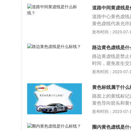
实线基本相同都是
道路中间黄虚线是
色单实线一般出现
道路中心黄色虚线
色线是同向车道分
黄色虚线代表允许
的分割线，实线区
超车或转弯。黄线
发布时间：2023-07-17
般画在马路正中，
线，只要是实线，
路边黄色虚线是什
还是双黄线，只要
路边黄虚线是禁止
用于双向4车道以
时间，避免发生交
线：白线用来区分
如果道路两边使用
发布时间：2023-07-17
以并线，不能随意
用黄色虚线的标线
果在路上设置有黄
黄色标线属于什么
白色导流线：在中
路面上的黄线标记
流线，也是属于禁
黄色导向箭头和黄
可以连接对向车行
口或区间禁止车辆
发布时间：2023-07-17
时间或临时停车，
在黄色的网状线外
圈内黄色虚线是什