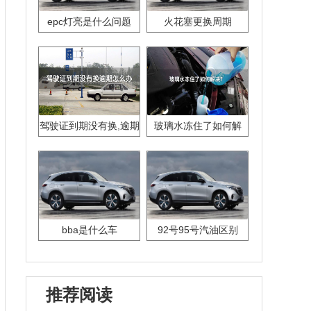
epc灯亮是什么问题
火花塞更换周期
驾驶证到期没有换,逾期
玻璃水冻住了如何解
怎么办??
决？
bba是什么车
92号95号汽油区别
推荐阅读