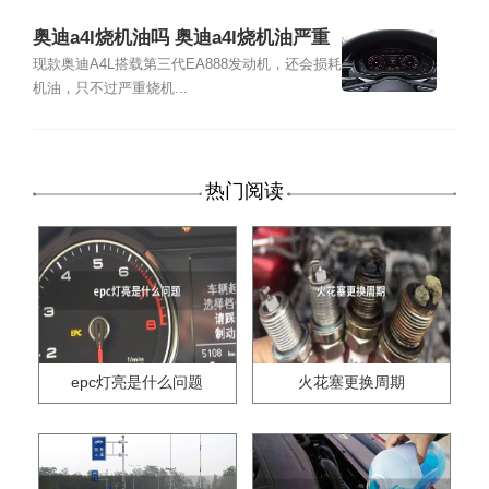
奥迪a4l烧机油吗 奥迪a4l烧机油严重
吗
现款奥迪A4L搭载第三代EA888发动机，还会损耗
机油，只不过严重烧机...
热门阅读
epc灯亮是什么问题
火花塞更换周期