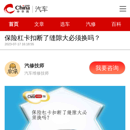
汽车
首页
文章
选车
汽修
百科
保险杠卡扣断了缝隙大必须换吗？
2023-07-17 16:18:55
汽修技师
我要咨询
汽车维修技师