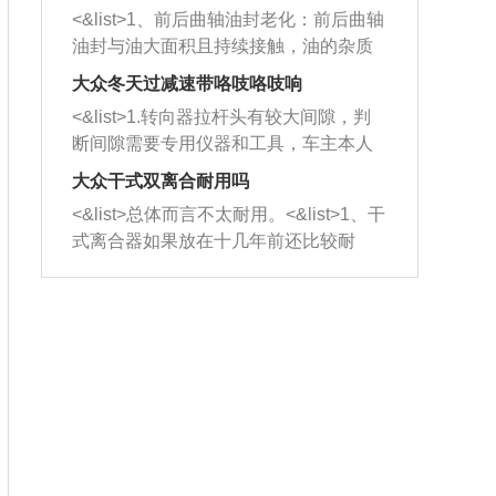
平底锅两耳，然后往左打半圈、一圈、
西取出来。但如果是因为积碳过多引起
<&list>1、前后曲轴油封老化：前后曲轴
一圈半的练习，往右同样也要打相同的
的堵塞，就需要将三元催化器泡在草酸
油封与油大面积且持续接触，油的杂质
圈数。 <&list>3、最后强调要反复练
中进行清洗。 <&list>3、也可以利用清
和发动机内持续温度变化使其密封效果
习，这样就可以形成肌肉记忆，在真实
大众冬天过减速带咯吱咯吱响
洗剂对堵塞的情况得到解决，将清洗剂
逐渐减弱，导致渗油或漏油。<&list>2、
驾驶车辆时，不需要记忆也能打好方
放在燃油箱中，与燃油混合后，车辆启
<&list>1.转向器拉杆头有较大间隙，判
活塞间隙过大：积碳会使活塞环与缸体
向。
动时，就可以和汽油一起进入到燃烧
断间隙需要专用仪器和工具，车主本人
的间隙扩大，导致机油流入燃烧室中，
室，最后形成废气排出，就可以让三元
无法制作，需要将车辆送到修理厂或4s
造成烧机油。<&list>3、机油粘度。使用
大众干式双离合耐用吗
催化器得到清洗，排气管堵塞的情况就
店；<&list>2.车辆半轴套管防尘罩破
机油粘度过小的话，同样会有烧机油现
<&list>总体而言不太耐用。<&list>1、干
能够得到解决。
裂，破裂后会出现漏油现象，使半轴磨
象，机油粘度过小具有很好的流动性，
式离合器如果放在十几年前还比较耐
损严重，磨损的半轴容易损坏，产生异
容易窜入到气缸内，参与燃烧。<&list>
用，但是由于现在的汽车发动机动力输
响；<&list>3.稳定器的转向胶套和球头
4、机油量。机油量过多，机油压力过
出越来越高，使得干式离合器散热不足
老化，一般是使用时间过长造成的。解
大，会将部分机油压入气缸内，也会出
的缺陷也逐渐暴露出来。<&list>2、由于
决方法是更换新的质量好的转向橡胶套
现烧机油。<&list>5、机油滤清器堵塞：
干式双离合的工作环境暴露在空气中，
和球头。
会导致进气不畅，使进气压力下降，形
而离合器的散热也是通离合器罩上面的
成负压，使机油在负压的情况下吸入燃
几个小孔来进行散热。但是在行驶过程
烧室引起烧机油。<&list>6、正时齿轮或
中变速箱需要换挡，就不得不使得离合
链条磨损：正时齿轮或链条的磨损会引
器频繁工作。<&list>3、长时间的低速行
起气阀和曲轴的正时不同步。由于轮齿
驶以及过于频繁的启停，导致离合器的