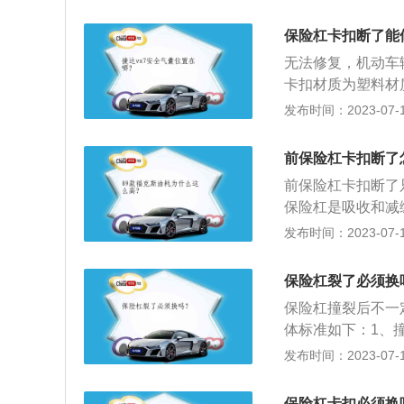
时比较容易被剐蹭
样非常影响美观。
保险杠卡扣断了能
构。保险杠属于塑
无法修复，机动车
不去专业机构或4
卡扣材质为塑料材
观。
安装，关系到保险
发布时间：2023-07-17
关介绍如下：1、
动车辆保险杠出现
前保险杠卡扣断了
更换之后车辆的保
前保险杠卡扣断了
原厂车漆，这样能
保险杠是吸收和减
险杠除了保持原有
发布时间：2023-07-17
的轻量化。3、汽
料保险杠是由外板
保险杠裂了必须换
成，横梁用冷轧薄
保险杠撞裂后不一
体标准如下：1、
维修厂保险杠的塑
发布时间：2023-07-17
力的作用。2、如
换保险杆时最好选
保险杠卡扣必须换