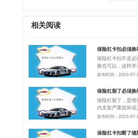
相关阅读
保险杠卡扣必须换
保险杠卡扣不是必
换也可以，这样并
大，影响美观，并
发布时间：2023-07-17
换。因为这样会造
震动甚至脱落，影
保险杠裂了必须换
1、准备修复工具
保险杠裂了，是维
板，如果可以不拆
内支架严重损坏或
方便。3、使用热
虽然价格比较高，
发布时间：2023-07-17
接着固定新的保险
高强度的压力下，
有部件，整个过程
好选择原装保险杠
如果丢失一两个不
保险杠卡扣断了缝
的方式。塑料的保