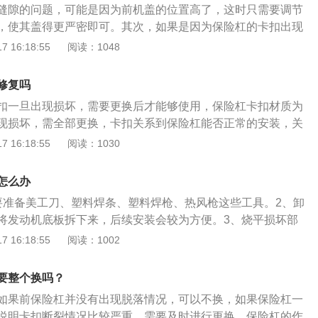
要求都会有所偏差，因此每次都会使缝隙增大影响外观。
缝隙的问题，可能是因为前机盖的位置高了，这时只需要调节
术很高，色差和强度不会有大问题，但是焊接后还是会有一些
，使其盖得更严密即可。其次，如果是因为保险杠的卡扣出现
险杠是吸收和减轻外部冲击，保护车身前部和后部的安全装
出现缝隙，只要大力推进去即可。但如果还是解决不了的话，
 16:18:55
阅读：1048
驶员在碰撞中受到压力时，它可以产生缓冲作用。现在，随着
扣已经断裂了，把车开到维修厂进行修复即可。汽车前保险杠
展，工程塑料广泛应用于汽车领域。现在汽车的前后保险杠都
1）先排除买了假配件。（2）保险杠都是可调的，可以再调
更加和谐一致，同时也让车身更加轻便。
修复吗
属件的可能性不大，即使伤了，再敲一下。但是如果保险杠卡
扣一旦出现损坏，需要更换后才能够使用，保险杠卡扣材质为
的时候，建议更换。因为这样会造成前或后保险杠缝隙过大，
现损坏，需全部更换，卡扣关系到保险杠能否正常的安装，关
能会产生异响、震动甚至脱落，影响到行车安全，甚至危及他
常使用，严重情况会出现脱落。车辆的保险杠安装在车辆前后
 16:18:55
阅读：1030
扣成本并不贵，可以自己修复。
在机动车辆保险杠出现事故的时候，可以对保险杠维修或者是
项如果不影响安全问题，保险杠卡扣可以不用换，毕竟部分卡
怎么办
老化或者脱落。如果保险杠卡扣断裂的数量较多时，建议更
要准备美工刀、塑料焊条、塑料焊枪、热风枪这些工具。2、卸
成前或后保险杠缝隙过大，在高速行驶时有可能会产生异响、
将发动机底板拆下来，后续安装会较为方便。3、烧平损坏部
响到行车安全，甚至危及他人行车。保险杠卡扣成本并不贵，
坏部位融化烧平，配合焊条焊棒，让它们融为一体。4、固定
 16:18:55
阅读：1002
险杠卡扣固定上去，再用美工刀修正。5、装回底板。最后将
去。如果前保险杠卡扣断裂后没有影响到正常驾驶，可以暂时
要整个换吗？
存在老化或脱落的情况。但卡扣断裂数量较多时应该要及时更
如果前保险杠并没有出现脱落情况，可以不换，如果保险杠一
造成保险杠缝隙过大，汽车高速行驶时会产生异响、震动的情
说明卡扣断裂情况比较严重，需要及时进行更换。保险杠的作