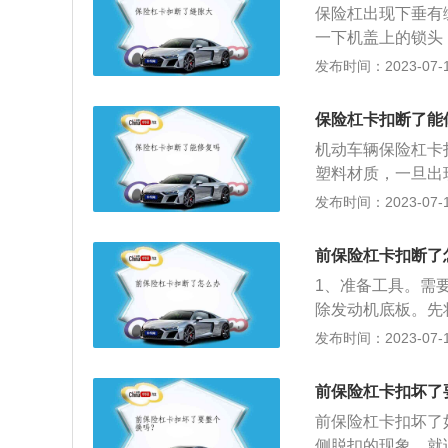
换是其安装的技术
保险杠出现下垂有
保险杠塑料焊接技
一下机盖上的锁头
安全隐患。汽车保
老化了导致保险杠
发布时间：2023-07-17
置。或者当汽车驾
就说明保险杠的卡
汽车工业的不断发
有缝隙的原因：（
是塑料的，让车身
保险杠卡扣断了能
调。（3）伤到金
机动车辆保险杠卡
扣断裂的数量较多
塑料材质，一旦出
在高速行驶时有可
系到保险杠能否正
发布时间：2023-07-17
人行车。保险杠卡
的固定位置上面，
直接更换。注意事
前保险杠卡扣断了
扣有时候也会自动
1、准备工具。需
换。因为这样会造
除发动机底板。先
震动甚至脱落，影
分。用热风枪将损
发布时间：2023-07-17
可以自己修复。
新卡扣。将新的保
发动机底板装回上
前保险杠卡扣坏了
不换，卡扣本身也
前保险杠卡扣坏了
换，因为这样可能
侧脱扣的现象，就