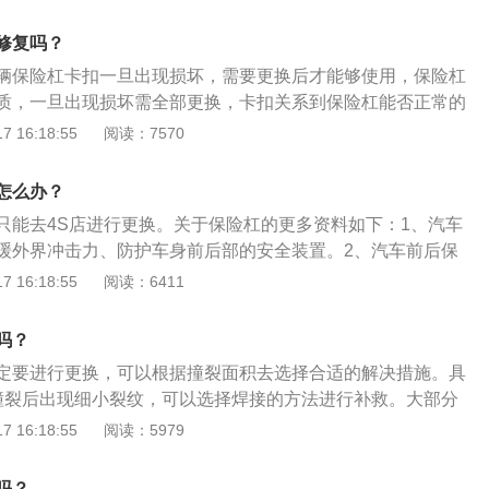
的部件，保险杠是塑料材质，被剐蹭后会露出黑色的塑料，这
3、资料三：在给保险杠喷漆时，最好去4s店或非常专业的机
修复吗？
料部件，喷漆后本来就容易与车身的金属部件产生色差。如果
辆保险杠卡扣一旦出现损坏，需要更换后才能够使用，保险杠
s店喷漆，那喷完漆之后更加容易产生色差，这样非常影响美
质，一旦出现损坏需全部更换，卡扣关系到保险杠能否正常的
杠能否正常使用，严重情况会出现脱落。关于车辆保险杠的相
 16:18:55
阅读：7570
介绍一：车辆的保险杠安装在车辆前后的固定位置上面，在机
事故的时候可以对保险杠维修或者是直接更换。2、介绍二：
怎么办？
险杠没有车漆，需要去重新喷漆，喷漆时可以选择去售后喷涂
只能去4S店进行更换。关于保险杠的更多资料如下：1、汽车
保证车漆的颜色和之前相同。
缓外界冲击力、防护车身前后部的安全装置。2、汽车前后保
的保护功能外，还要追求与车体造型的和谐与统一，追求本身
 16:18:55
阅读：6411
车前后保险杠由塑料制成，被称为塑料保险杠。一般汽车的塑
、缓冲材料和横梁三部分组成，其中外板和缓冲材料用塑料制
吗？
板冲压而成U形槽，外板和缓冲材料附着在横梁。
定要进行更换，可以根据撞裂面积去选择合适的解决措施。具
撞裂后出现细小裂纹，可以选择焊接的方法进行补救。大部分
焊工艺都比较成熟，在维修完成后保险杠依旧能起到减少冲击
 16:18:55
阅读：5979
果撞裂后保险杠内部支架受损，需要选择更换新的保险杠。更
择原厂产品，能够更好的保证产品的韧性和质量。3、如果保
吗？