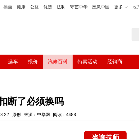
插画
健康
公益
优选
法制
守艺中华
应急中国
更多
地
选车
报价
汽修百科
特卖活动
经销商
扣断了必须换吗
3:22
原创
来源：中华网
阅读：4488
咨询技师