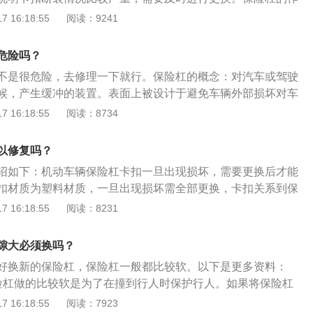
接脱落，影响到自身和他人的行车安全。汽车保险杠不仅有装
，缓解外界冲击力，保护行人的作用，具有装饰性，改善车辆的
 16:18:55
阅读：9241
和缓和外界冲击力，是保护车身和驾乘人员安全的装置。
保险杠的介绍:保险杠是由外板、缓冲材料和横梁组成，其中外
料制成，横梁冷轧薄板冲压而成u形槽，外板和缓冲材料附着
危险吗？
车架纵梁螺丝连接。
不是很危险，去修理一下就行。保险杠的概念：对汽车或驾驶
候，产生缓冲的装置。表面上被设计于避免车辆外部损坏对车
影响，具有在高速撞击时减少驾乘人员伤害的能力，在越来越
 16:18:55
阅读：8734
人保护。保险杠的保护：用转角指示柱判断保险杠的位置。保
的标记是指示柱，有些公司产品中还有随着马达驱动自动伸缩
以修复吗？
绍如下：机动车辆保险杠卡扣一旦出现损坏，需要更换后才能
扣材质为塑料材质，一旦出现损坏需全部更换，卡扣关系到保
装，关系到保险杠能否正常使用，严重情况会出现脱落。扩展
 16:18:55
阅读：8231
险杠的相关介绍如下：介绍一：车辆的保险杠安装在车辆前后
在机动车辆保险杠出现事故的时候可以对保险杠进行维修或者
隙大必须换吗？
二：更换之后车辆的保险杠没有车漆，需要去重新喷漆，喷漆
好换新的保险杠，保险杠一般都比较软。以下是更多资料：
喷涂原厂车漆，这样能保证车漆的颜色和之前相同。
险杠做的比较软是为了在撞到行人时保护行人。如果将保险杠
到行人后会导致行人受重伤。2、资料二：保险杠是平时用车
 16:18:55
阅读：7923