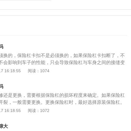
吗
须换的，保险杠卡扣不是必须换的，如果保险杠卡扣断了，不
不会影响到车子的性能，只会导致保险杠与车身之间的接缝变
不会影响性能，但如果保险杠卡扣断裂的数量较多时，建议更
 16:18:55
阅读：1074
成前或后保险杠缝隙过大，在高速行驶时有可能会产生异响、
响到行车安全，甚至危及他人行车。保险杠卡扣修复方法：
吗
：塑料焊条，塑料焊枪，美工刀，电烙铁。2、卸下发动机底
修还是更换，需要根据保险杠的损坏程度来确定。如果保险杠
底板就必须要拆，这样可以减轻工作负担，不过拆下安装更加
开裂，一般需要更换。更换保险杠时，最好选择原装保险杠。
风枪将损坏部分进行融化烧平，配合焊条焊棒使其融为一体，
但是原装保险杠比非原装保险杠质量更好，韧性更好。即使在
 16:18:55
阅读：1072
杠卡扣，固定一起后在使用美工刀进行修正。4、最后组装所
也很难变形，没有很大的色差。所以，如果自身条件允许，最
所费用比维修店便宜很多。保险杠卡扣是固定保险杠的装置，
。如果保险杠只是小裂纹，金属的保险杠，车主可以使用焊接
影响保险杠缝隙的话建议不需要更换，因为在每次拆装或者更
隙大
险杠，车主可以使用专业的胶水，来修补保险杠的裂纹。虽然