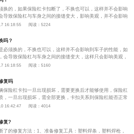
重变形，同样需要选择更换新的保险杠从而更好的缓冲汽车在
须换的，如果保险杠卡扣断了，不换也可以，这样并不会影响
刮蹭中遇到的冲击力。
会导致保险杠与车身之间的接缝变大，影响美观，并不会影响
裂也可自行修复。保险杠卡扣修复方法：1、准备修复工具，
 16:18:55
阅读：5224
枪、美工刀、电烙铁；2、卸下发动机底板，如果可以不拆底
可以减轻工作负担，不过拆下安装更加方便；3、使用热风枪
换吗？
化烧平，配合焊条焊棒使其融为一体；4、固定新的保险杠卡
是必须换的，不换也可以，这样并不会影响到车子的性能，如
使用美工刀进行修正；5、组装所有部件即可。
，会导致保险杠与车身之间的接缝变大，这样只会影响美观，
但如果已经出现保险杠一侧脱扣的现象，就说明卡扣断裂的数
 16:18:55
阅读：5160
及时进行更换，否则会存在一定的安全隐患。保险杠卡扣断修
拆装保险杠更为方便，需要将发动机的底板卸下来；2、利用热
修复吗
位置进行加热融化，并配合焊条焊棒使其融为一体；3、安装
辆保险杠卡扣一旦出现损坏，需要更换后才能够使用，保险杠
只要将其固定在修复的位置即可。
质，一旦出现损坏，需全部更换，卡扣关系到保险杠能否正常
险杠能否正常使用，严重情况会出现脱落。车辆的保险杠安装
 16:42:47
阅读：4014
位置上面，在机动车辆保险杠出现事故的时候，可以对保险杠
换。更换之后车辆的保险杠是没有车漆的，需要去重新喷漆，
修复?
售后喷涂原厂车漆，这样能保证车漆的颜色和之前相同。
断了的修复方法：1、准备修复工具：塑料焊条，塑料焊枪，