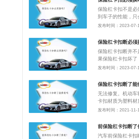
险杠撞裂后发生严
保险杠卡扣不是必
低速碰撞过程或者
到车子的性能，只
性能，如果卡扣断
发布时间：2023-07-17
塑料焊条、塑料焊
板就不要拆，这样
保险杠卡扣断必须
将损坏部分进行融
保险杠卡扣断并不
扣，固定一起后在
果保险杠卡扣坏了
并不会影响性能。
发布时间：2023-07-17
量比较多了，需要
复方法：1、为了
保险杠卡扣断了能
风枪将损坏的脱扣
无法修复。机动车
新的保险杠卡扣，
卡扣材质为塑料材
的安装，关系到保
发布时间：2021-11-10
在车辆前后的固定
维修或者是直接更
前保险杠卡扣断了
喷漆时可以选择去
汽车前保险杠卡扣