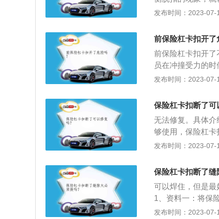
况，甚至可能会直
用:安全保护作用
发布时间：2023-07-17
饰功能，更能吸收
空气动力学作用。
板和缓冲材料用塑
前保险杠卡扣开了
在横梁上，横梁与
前保险杠卡扣开了
员在冲撞受力的时
辆安全系统造成的
发布时间：2023-07-17
多的被设计用于行
险杠拐角部位竖立
保险杠卡扣断了可
的类型。
无法修复。具体介
够使用，保险杠卡
险杠能否正常的安
发布时间：2023-07-17
资料：关于车辆保
的固定位置上面，
保险杠卡扣断了缝
是直接更换。介绍
可以焊住，但是最
时可以选择去售后
1、资料一：将保
做的比较硬，那撞
发布时间：2023-07-17