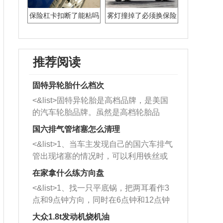
保险杠卡扣断了能粘吗
雾灯撞掉了必须换保险
杠吗
推荐阅读
固特异轮胎什么档次
<&list>固特异轮胎是高档品牌，是美国
的汽车轮胎品牌。虽然是高档轮胎品
牌，但是中高低端的轮胎都有生产，这
国六排气管堵塞怎么清理
也是为了更好的开拓市场。
<&list>1、当车主发现自己的国六车排气
管出现堵塞的情况时，可以利用铁丝或
者是细棍，直接将杂物给取出来，如果
在家拿什么练方向盘
堵塞情况比较严重，也可以采取应急措
<&list>1、找一只平底锅，把两耳看作3
施。 <&list>2、直接利用木棍将所有的
点和9点钟方向，同时在6点钟和12点钟
杂物推到排气管里面的位置处，然后将
方向做一个标记。 <&list>2、双手握住
三元催化器拆解开，就可以将堵塞的东
大众1.8t发动机烧机油