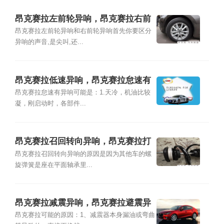
昂克赛拉左前轮异响，昂克赛拉右前
轮异响
昂克赛拉左前轮异响和右前轮异响首先你要区分
异响的声音,是尖叫,还...
昂克赛拉低速异响，昂克赛拉怠速有
异响
昂克赛拉怠速有异响可能是：1.天冷，机油比较
凝，刚启动时，各部件...
昂克赛拉召回转向异响，昂克赛拉打
方向有异响
昂克赛拉召回转向异响的原因是因为其他车的螺
旋弹簧是座在平面轴承里...
昂克赛拉减震异响，昂克赛拉避震异
响
昂克赛拉可能的原因：1、减震器本身漏油或弯曲