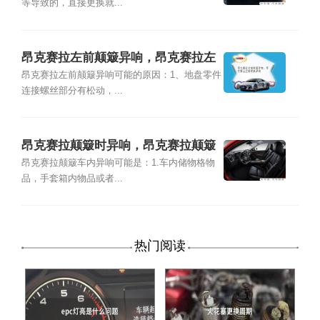
等导致的，直接更换就...
昂克赛拉左前颠簸异响，昂克赛拉左
侧玻璃异响
昂克赛拉左前颠簸异响可能的原因：1、地盘零件
连接螺丝部分有松动，...
昂克赛拉颠簸时异响，昂克赛拉颠簸
车内异响
昂克赛拉颠簸车内异响可能是：1.车内储物格物
品，手套箱内物品或者...
热门阅读