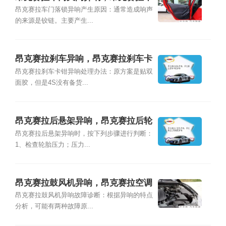
门落锁异响
昂克赛拉车门落锁异响产生原因：通常造成响声
的来源是铰链。主要产生...
昂克赛拉刹车异响，昂克赛拉刹车卡
钳异响
昂克赛拉刹车卡钳异响处理办法：原方案是贴双
面胶，但是4S没有备货...
昂克赛拉后悬架异响，昂克赛拉后轮
避震异响
昂克赛拉后悬架异响时，按下列步骤进行判断：
1、检查轮胎压力；压力...
昂克赛拉鼓风机异响，昂克赛拉空调
异响
昂克赛拉鼓风机异响故障诊断：根据异响的特点
分析，可能有两种故障原...