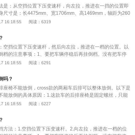
二楚。
法是：从空挡位置下压变速杆，向左拉，推进在一挡的位置即
寸是：长4475mm、宽1706mm、高1469mm，轴距为260
2.8l，行李箱容积为466l。动力方面，桑塔纳搭载了1.5l自然
 16:18:55
阅读：6319
率是82kw，最大扭矩是145nm，与其匹配的是5挡手动变速
使用了麦弗逊式独立悬架，后悬架使用了复合扭力梁式非独立
？
：空挡位置下压变速杆，然后向左拉，推进在一档的位置。以
倒档的注意事项：1、要把车辆停稳后再挂倒档。没有把车停
样对变速箱损害不小。很容易出现倒挡打齿的现象，所以正确
 16:18:55
阅读：6291
，然后挂倒档倒车。2、挂倒档时离合器一定踩到底。挂倒档
底，否则会出现打齿的现象，就是听见刺耳的磨齿轮声音时间
倒吗？
会被磨圆，齿轮间咬合就不彻底。所以要避免打齿，应该把离
排座椅不能放倒，cross款的两厢车后排可以整体放倒。以下是
倒车时速度要慢，尽量不要踩油门。在倒车时，特别是新手，
不能放倒的具体原因：1.这款车的后排座椅是固定螺丝，只能
不要猛踩油门，像自动挡车辆，很容易造成意外事故。所以倒
.把头枕6根固定的插销拆卸，底下3个固定的螺丝都拧下来可以
 16:18:55
阅读：6227
，不要着急。
众桑塔纳汽车的扩展资料：1.目前有桑塔纳、桑塔纳2000、
号。2.德国大众汽车公司在美国加利福尼亚州生产。
？
档方法：1.空挡位置下压变速杆。2.向左拉，推进在一档的位