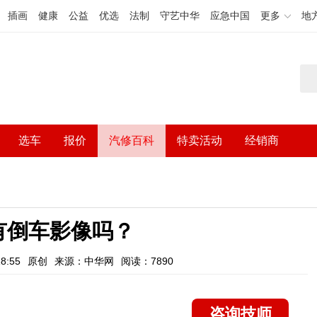
插画
健康
公益
优选
法制
守艺中华
应急中国
更多
地
选车
报价
汽修百科
特卖活动
经销商
有倒车影像吗？
8:55
原创
来源：中华网
阅读：7890
咨询技师