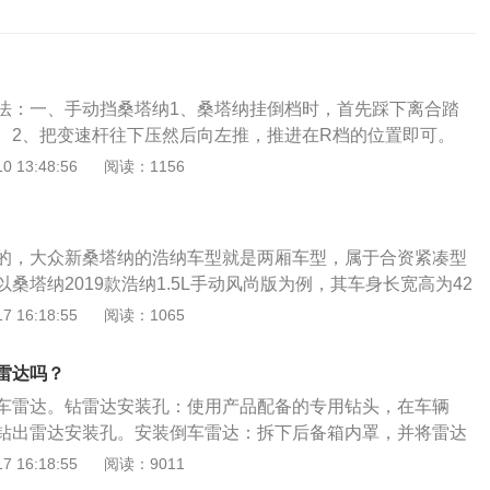
法：一、手动挡桑塔纳1、桑塔纳挂倒档时，首先踩下离合踏
。2、把变速杆往下压然后向左推，推进在R档的位置即可。
踩刹车往下拉挂到R挡。桑塔纳开车挂倒档的注意事项：1、要
 13:48:56
阅读：1156
倒档。2、挂倒档时离合器一定踩到底。挂倒档时，离合器要
现打齿的现象，齿轮的齿冠就会被磨圆，齿轮间咬合不彻底。
应该把离合器踩到底。3、倒车时速度要慢，尽量不要踩油
的，大众新桑塔纳的浩纳车型就是两厢车型，属于合资紧凑型
别是新手，一定要放慢速度，不要猛踩油门，像自动挡车辆，
桑塔纳2019款浩纳1.5L手动风尚版为例，其车身长宽高为42
故。
m、1489mm、轴距为2603mm。油箱容积55L，最大马力110P
 16:18:55
阅读：1065
、最大功率转速4000rpm，最大扭矩150N·m。（数据来源于
介绍：1、两厢车是一种将驾驶室和后备厢做成同一个厢体，
雷达吗？
置形式；2、在英文里面，两厢和三厢的说法是twoboxes和t
车雷达。钻雷达安装孔：使用产品配备的专用钻头，在车辆
。它是对车身车型的描述。发动机舱是一个厢，后备厢是一个厢，而
钻出雷达安装孔。安装倒车雷达：拆下后备箱内罩，并将雷达
3、两厢车把座舱和尾舱设计成了一个整体，因此只有发动机
装孔穿至后备箱，同时将前雷达从前保险杠安装孔经发动机舱
 16:18:55
阅读：9011
舱。
通过门边缝隙连接至后备箱上。连接线路：将主机红色线束连