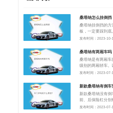
桑塔纳怎么挂倒挡
桑塔纳挂倒挡的方
板，一定要踩到底
二、自动挡桑塔纳
发布时间：2023-10-10
把车辆停稳后再挂
踩到底，否则会出
桑塔纳有两厢车吗
所以要避免打齿，
桑塔纳是有两厢车
门。在倒车时，特
级别的两厢轿车。以
很容易造成意外事
82mm、1706m
发布时间：2023-07-17
s、最大功率81kW
百度有驾）两厢车
新款桑塔纳有倒车
并且发动机独立的布
新款桑塔纳没有倒
hreeboxes
前、后保险杠分别
座舱也是一个厢；
线束从后保险杠安
发布时间：2023-07-17
和座舱两个独立的
穿至主驾驶室，并