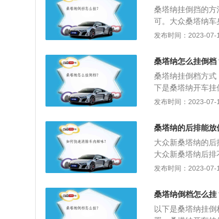
外线也能看得一清
桑塔纳挂倒挡的方
可。大众桑塔纳车身尺
3mm，油箱容积为5
发布时间：2023-07-17
吸气发动机，最大功
箱。桑塔纳前悬架
桑塔纳怎么挂倒档
悬架。
桑塔纳挂倒档方式
下是桑塔纳开车挂
稳了就挂倒档，这
发布时间：2023-07-17
的方法就是车停稳
时，离合器要踩到
桑塔纳的后排能放
长，齿轮的齿冠就
大众新桑塔纳的后
合器踩到底。3、
大众新桑塔纳后排
一定要放慢速度，
拆卸不能放倒。2
发布时间：2023-07-17
车时一定压住速度
拆卸。以下是关于大
桑塔纳3000等型
桑塔纳倒档怎么挂
以下是桑塔纳挂倒