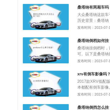
接至倒车线，白色
桑塔纳有两厢车吗
传感器线束与主机
大众桑塔纳这款车
历史背景：桑塔纳
州生产的品牌车，
发布时间：2023-07-17
塔纳87）的身影
内敛，这也是大众
桑塔纳倒档如何挂
为了适应成本的需
桑塔纳挂倒档时，
而言无可厚非，木
可。以下是桑塔纳
空调调节按钮使用
稳就进行挂倒档，
发布时间：2023-07-17
塔纳音响控制、空
确的方法就是车停
档时，离合器要踩
xrv有倒车影像吗
过长，齿轮的齿冠
2017款XRV低
合器踩到底。3、
本都配有倒车影像
自动挡车辆，很容
助系统，或称倒车
发布时间：2023-07-17
小车辆倒车或行车
置安装在车后，通
桑塔纳倒挡怎么挂