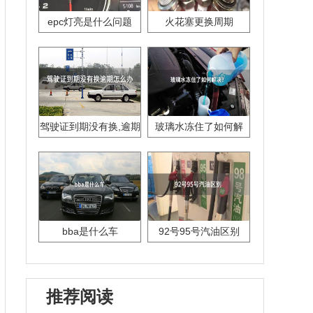
epc灯亮是什么问题
火花塞更换周期
驾驶证到期没有换,逾期
玻璃水冻住了如何解
怎么办??
决？
bba是什么车
92号95号汽油区别
推荐阅读