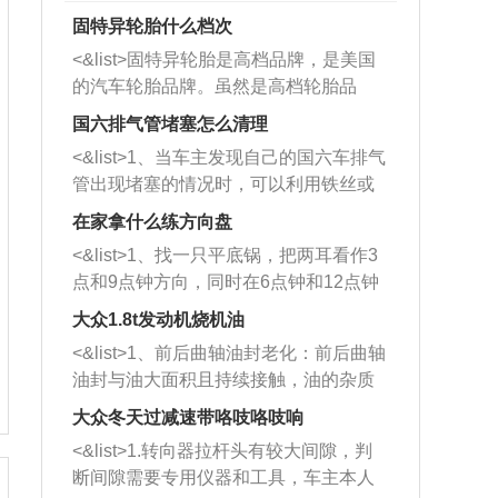
固特异轮胎什么档次
<&list>固特异轮胎是高档品牌，是美国
的汽车轮胎品牌。虽然是高档轮胎品
牌，但是中高低端的轮胎都有生产，这
国六排气管堵塞怎么清理
也是为了更好的开拓市场。
<&list>1、当车主发现自己的国六车排气
管出现堵塞的情况时，可以利用铁丝或
者是细棍，直接将杂物给取出来，如果
在家拿什么练方向盘
堵塞情况比较严重，也可以采取应急措
<&list>1、找一只平底锅，把两耳看作3
施。 <&list>2、直接利用木棍将所有的
点和9点钟方向，同时在6点钟和12点钟
杂物推到排气管里面的位置处，然后将
方向做一个标记。 <&list>2、双手握住
三元催化器拆解开，就可以将堵塞的东
大众1.8t发动机烧机油
平底锅两耳，然后往左打半圈、一圈、
西取出来。但如果是因为积碳过多引起
<&list>1、前后曲轴油封老化：前后曲轴
一圈半的练习，往右同样也要打相同的
的堵塞，就需要将三元催化器泡在草酸
油封与油大面积且持续接触，油的杂质
圈数。 <&list>3、最后强调要反复练
中进行清洗。 <&list>3、也可以利用清
和发动机内持续温度变化使其密封效果
习，这样就可以形成肌肉记忆，在真实
大众冬天过减速带咯吱咯吱响
洗剂对堵塞的情况得到解决，将清洗剂
逐渐减弱，导致渗油或漏油。<&list>2、
驾驶车辆时，不需要记忆也能打好方
放在燃油箱中，与燃油混合后，车辆启
<&list>1.转向器拉杆头有较大间隙，判
活塞间隙过大：积碳会使活塞环与缸体
向。
动时，就可以和汽油一起进入到燃烧
断间隙需要专用仪器和工具，车主本人
的间隙扩大，导致机油流入燃烧室中，