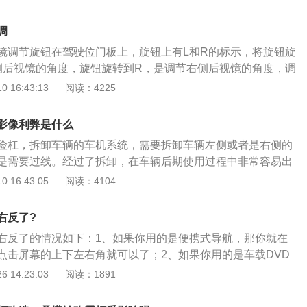
出水温表指示的温度。开空调水温高，因为开空调发动机的怠
而散发更多的热量。不过一般的轿车不会出现这个事情，因为
调
扇。长期水温高会使发动机的润滑油的润滑降低，导致发动机
镜调节旋钮在驾驶位门板上，旋钮上有L和R的标示，将旋钮旋
发动机水温过高时处理办法：1、如果发动机处于低速运行的
侧后视镜的角度，旋钮旋转到R，是调节右侧后视镜的角度，调
边停车，发动机熄火，并将发动机仓盖打开以利于其散热，给
将按钮旋转至中间，关闭调节即可。具体的操作方法：1、调
 16:43:13
阅读：4225
救援。2、如果发动机是高速运转的，应该立即将车靠边停
驶员要以地平线为基准，通过调整上下角度，让后视镜呈现的
把发动机熄火，应怠速让发动机运转一段时间。3、如果是属
接着是左右角度，把车身占据镜面范围调整到1/4左右。注意调
障或者散热器过脏导致的升温，此时大循环是打开的，可将水
影像利弊是什么
员坐姿要以驾驶时为准，不能说靠近后视镜来观察调整。2、
散热器降温。
险杠，拆卸车辆的车机系统，需要拆卸车辆左侧或者是右侧的
由于右侧后视镜离驾驶员较远，所以要减少天空占据的空间。
是需要过线。经过了拆卸，在车辆后期使用过程中非常容易出
相比，右侧后视镜天、地占比要有差异，天空占据1/4，地面占
装倒车影像的弊端，可以在购买车辆的时候，选择原车匹配有
 16:43:05
阅读：4104
度和左侧后视镜类似。3、调整中央内后视镜，它的调节就简单许
车。机动车辆上面使用的倒车影像也叫做泊车辅助系统，是可
后视镜能透过车窗看到车后情况即可。不少人在调整中央内后
人在倒车的时候，通过车辆上的显示屏，对车后的状况更加直
自己都要照进去。左右反光镜都是根据远处地面线，天空和地
右反了?
车来说是比较实用的配置，当车辆在挂倒挡的时候，车辆的倒
把头贴近要调节的一侧车窗，将反光镜向外扩展，知道在镜中
右反了的情况如下：1、如果你用的是便携式导航，那你就在
动。
，停止调整。
点击屏幕的上下左右角就可以了；2、如果你用的是车载DVD
面倒车摄像头设置一下，把摄像头镜像关了；3、可能把前视
 14:23:03
阅读：1891
尾；4、最后一种可能就是倒车摄像头芯片击穿造成镜像相
。