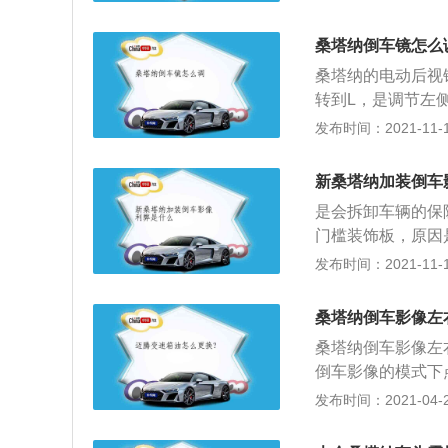
的跨度就可以估计
速会自动提高，从
桑塔纳倒车镜怎么
还有一个温控的风
桑塔纳的电动后视
内部零件的磨损。
转到L，是调节左
状态时，应立即靠
节到合适位置时，
发布时间：2021-11-10
服务站打电话等待
整左侧后视镜，驾
好，这时不要立刻
天、地各占一半。
于亏水、电子扇故
新桑塔纳加装倒车
整后视镜时，驾驶
淋在散热器上，给
是会拆卸车辆的保
调整右侧后视镜，
门槛装饰板，原因
所以和左侧后视镜
现异响，这就是安
发布时间：2021-11-10
据3/4。左右角
倒车影像功能的汽
多，主要就是抱着
以让机动车辆驾驶
视镜的误区都是把
桑塔纳倒车影像左
观的了解，对于大
面各占一半，这时
桑塔纳倒车影像左
车影像就会自动启
看不到自己的车身
倒车影像的模式下
导航，导航设置里
发布时间：2021-04-26
摄像头安装在了车
反，那只有更换了