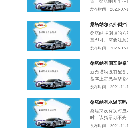
置。桑塔纳开车挂
稳了就挂倒档，这
发布时间：2023-07-17
档时离合器一定踩
就是听见刺耳的磨
桑塔纳怎么挂倒挡
底。3、倒车时速
桑塔纳挂倒挡的方
慢速度，不要猛踩
置即可。需要注意
位。桑塔纳是大众
发布时间：2023-07-17
2000、桑塔纳3
载了排量为1.4L和
桑塔纳有倒车影像
w，1.6L发动机最
新桑塔纳没有配备
基本上常见车型都
价格在800-20
发布时间：2021-11-10
和六档自动变速器
进一步升级优化。
桑塔纳有水温表吗
黑色内饰风格。最
桑塔纳没有实时显
1Kw，峰值扭矩15
时，该指示灯不亮
温表指针一到C说明
发布时间：2021-11-10