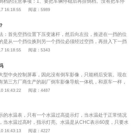
倒档的注意事项：1、要把车辆停稳后再挂倒档。没有把车停
样对变速箱损害不小。很容易出现倒挡打齿的现象。2、挂倒
 16:18:55
阅读：5989
到底。挂倒档时，离合器要踩到底，否则会出现打齿的现象，
齿轮声音时间长，齿轮的齿冠就会被磨圆，齿轮间咬合就不彻
？
度要慢，尽量不要踩油门。在倒车时，特别是新手，一定要放
法：首先空挡位置下压变速杆，然后向左拉，推进在一挡的位
油门，像自动挡车辆，很容易造成意外事故。
的是从一个挡位换到另一个挡位必须经过空挡，再挂入下一挡
旗下的一款汽车品牌。桑塔纳主要车型有：桑塔纳87、桑塔纳
 16:18:55
阅读：5343
000、桑塔纳vista志俊、全新桑塔纳。以全新桑塔纳为例：其搭
1.6L，代号为EA211的发动机，其中1.4L发动机最大功率为66k
吗
大功率81kw，匹配5速手动和6速Tiptronic自动变速箱。
大型中央控制屏幕，因此没有倒车影像，只能稍后安装。现在
有第三方厂商生产的副厂倒车影像导航一体机，和原车一样，
00左右。新车搭载全新1.5L自然吸气发动机，搭配五档手动变速器
 16:43:22
阅读：4487
。推出四款车型，新车在动力、安全配置、人性化配置等方面
新车外观和老款基本一致。内饰方面，新车采用银色装饰板，
大的变化是新车配备了全新的1.5L自然吸气发动机，最大功率8
示的水温表，只有一个水温过高提示灯，当水温处于正常情况
0Nm。
，当水温过高时，指示灯亮。水温是从CHC表示60度，只要水
水温已经达到60度。H红格表示的温度是110度，从60-110度
 16:43:13
阅读：4227