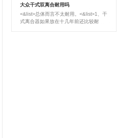
室，最后形成废气排出，就可以让三元
无法制作，需要将车辆送到修理厂或4s
造成烧机油。<&list>3、机油粘度。使用
大众干式双离合耐用吗
催化器得到清洗，排气管堵塞的情况就
店；<&list>2.车辆半轴套管防尘罩破
机油粘度过小的话，同样会有烧机油现
<&list>总体而言不太耐用。<&list>1、干
能够得到解决。
裂，破裂后会出现漏油现象，使半轴磨
象，机油粘度过小具有很好的流动性，
式离合器如果放在十几年前还比较耐
损严重，磨损的半轴容易损坏，产生异
容易窜入到气缸内，参与燃烧。<&list>
用，但是由于现在的汽车发动机动力输
响；<&list>3.稳定器的转向胶套和球头
4、机油量。机油量过多，机油压力过
出越来越高，使得干式离合器散热不足
老化，一般是使用时间过长造成的。解
大，会将部分机油压入气缸内，也会出
的缺陷也逐渐暴露出来。<&list>2、由于
决方法是更换新的质量好的转向橡胶套
现烧机油。<&list>5、机油滤清器堵塞：
干式双离合的工作环境暴露在空气中，
和球头。
会导致进气不畅，使进气压力下降，形
而离合器的散热也是通离合器罩上面的
成负压，使机油在负压的情况下吸入燃
几个小孔来进行散热。但是在行驶过程
烧室引起烧机油。<&list>6、正时齿轮或
中变速箱需要换挡，就不得不使得离合
链条磨损：正时齿轮或链条的磨损会引
器频繁工作。<&list>3、长时间的低速行
起气阀和曲轴的正时不同步。由于轮齿
驶以及过于频繁的启停，导致离合器的
或链条磨损产生的过量侧隙，使得发动
温度不断升高，而低速行驶时空气流动
机的调节无法实现：前一圈的正时和下
效率不高，无法将离合器中的热量有效
一圈可能就不一样。当气阀和活塞的运
的带走，导致离合器内部的温度不断升
动不同步时，会造成过大的机油消耗。
高，加速离合器的磨损。
解决方法：更换正时齿轮或链条。<&list
>7、内垫圈、进风口破裂：新的发动机
设计中，经常采用各种由金属和其他材