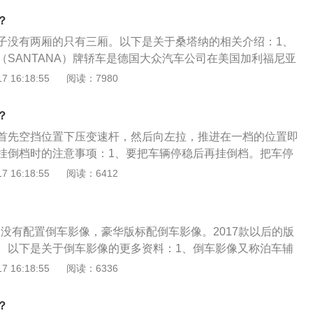
线束连接至刹车线。连接显示屏：最后再将倒车雷达显示器、
？
连接，倒车雷达显示器需从后备箱向前连接至主驾驶室。
子没有两厢的只有三厢。以下是关于桑塔纳的相关介绍：1、
（SANTANA）牌轿车是德国大众汽车公司在美国加利福尼亚
从1985年开始，经过20多年的生产历史，普通桑塔纳轿车（桑
 16:18:55
阅读：7980
遍及全国。2、内饰：和外观一样，新桑塔纳的内饰也主打简约
一贯的强项。双色的搭配使得新桑塔纳更符合家用车的定位。
？
求，内饰采用了大量的塑料材质，对于大众入门级紧凑型轿车
首先空挡位置下压变速杆，然后向左拉，推进在一档的位置即
质装饰条只有在高配车型中才有配备。中控台采用木料材质，
挂倒档时的注意事项：1、要把车辆停稳后再挂倒档。把车停
的是旋钮设计，中央的细长条显示屏会显示温度级风量。新桑
这样对变速箱损害不小。很容易出现倒挡打齿的现象，所以正
 16:18:55
阅读：6412
调等按键和旋钮，清晰易懂。
稳，然后挂倒档倒车。2、挂倒档时离合器一定踩到底。挂倒
到底，否则会出现打齿的现象，即听见刺耳的磨齿轮声音时间
？
就会被磨圆，齿轮间咬合不彻底。所以要避免打齿，应该把离
配版没有配置倒车影像，豪华版标配倒车影像。2017款以后的版
倒车时速度要慢，切勿踩油门。放慢速度，切勿猛踩油门，像
。以下是关于倒车影像的更多资料：1、倒车影像又称泊车辅
易造成意外事故。所以倒车时一定压住速度。
可视系统、车载监控系统等。该系统广泛应用于各类大、中、
 16:18:55
阅读：6336
安全辅助领域。2、倒车影像系统，采用远红外线广角摄像装
过车内的显示屏，清晰可见车后的障碍物。即使在晚上通过红
？