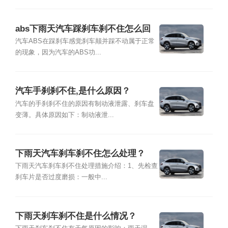
abs下雨天汽车踩刹车刹不住怎么回
事？
汽车ABS在踩刹车感觉刹车颠并踩不动属于正常
的现象，因为汽车的ABS功...
汽车手刹刹不住,是什么原因？
汽车的手刹刹不住的原因有制动液泄露、刹车盘
变薄。具体原因如下：制动液泄...
下雨天汽车刹车刹不住怎么处理？
下雨天汽车刹车刹不住处理措施介绍：1、先检查
刹车片是否过度磨损：一般中...
下雨天刹车刹不住是什么情况？