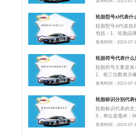
发布时间：2023-07-17
胎。5.99代表轮
6.H代表的是轮胎
轮胎型号xl代表什
M/H。
轮胎型号xl代表
包括：1、轮胎品牌
子午线结构轮胎，
发布时间：2023-07-17
轮胎标志。轮胎的
暴晒；3、及时检
轮胎符号代表什么
6、注意驾驶方式
轮胎符号主要是表
躲避化学遗洒物质
1、前三位数表示
胎的扁平率（又称
发布时间：2023-07-17
值，以“%”为单
字表示橡胶轮胎的
轮胎标识分别代表
辆直径。5、第九
轮胎标识代表的含义：
5，单位是毫米；6
表的轮辋直径为1
发布时间：2023-07-17
别为每小时240