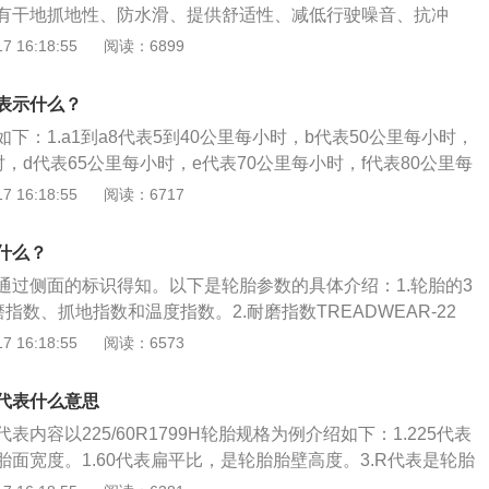
有干地抓地性、防水滑、提供舒适性、减低行驶噪音、抗冲
承载性、操控能力、平均磨耗、里程数。2、轮胎的截面结
 16:18:55
阅读：6899
为4个部分：胎面、胎肩、胎边、胎圈。每一部分都有各自的
地面接触，胎肩和胎边起支撑作用，胎圈与轮圈接触起到密封
表示什么？
部组成：由多层不同材质叠加起来组成，胎面花纹、覆盖层、
下：1.a1到a8代表5到40公里每小时，b代表50公里每小时，
吸收橡胶条、胎体帘子布层、气密层。
时，d代表65公里每小时，e代表70公里每小时，f代表80公里每
小时。2.j是100公里每小时，k是110公里每小时，l是120公
 16:18:55
阅读：6717
0公里每小时，n是140公里每小时，p是150公里每小时。3.q是
r是每小时170公里。
什么？
通过侧面的标识得知。以下是轮胎参数的具体介绍：1.轮胎的3
指数、抓地指数和温度指数。2.耐磨指数TREADWEAR-22
指数为220，一般耐磨指数在280-320较适中，数越大越耐
 16:18:55
阅读：6573
，噪音越大，舒适性越差。3.抓地指数TRACTION-A，表示
级证明抓地力比较强。4.温度指数TEMPERATURE-A，表示
代表什么意思
A级，A级表示轮胎耐高温的级数最高，这样高速时轮胎结构稳
内容以225/60R1799H轮胎规格为例介绍如下：1.225代表
轮胎的结构参数，结构参数主要是指胎面及胎侧的钢丝层、帘布
面宽度。1.60代表扁平比，是轮胎胎壁高度。3.R代表是轮胎
，层数越多表示轮胎的强度越高，爆胎及撞破的概率越小。
线轮胎。4.17代表是轮毂直径，轮胎适用于17英寸轮毂轮