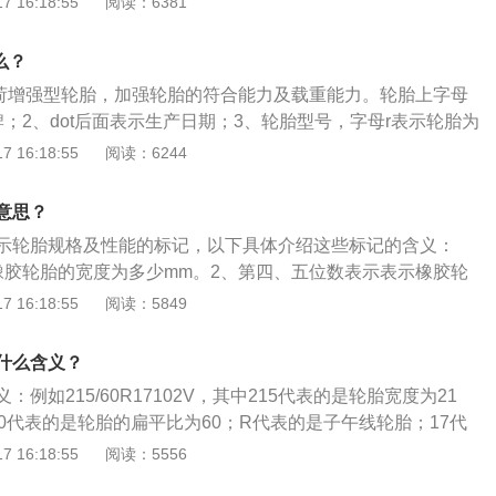
 16:18:55
阅读：6381
胎载重指数，是轮胎可承受最大重量，99可承受重量为775KG。
的速度等级，是轮胎可承受最大车速，H是可承受车速是210K
么？
负荷增强型轮胎，加强轮胎的符合能力及载重能力。轮胎上字母
；2、dot后面表示生产日期；3、轮胎型号，字母r表示轮胎为
x表示高压胎；4、字母h表示轮胎的速度等级；5、名牌车原配
 16:18:55
阅读：6244
养护方法是：1、定期清理轮胎缝隙里面的石子；2、减少轮胎
测轮胎的胎压；4、注重悬架的保养；5、定期检查前轮定位；
意思？
，在行车中要选择路面行驶，躲避能扎破和划伤轮胎的物体，
示轮胎规格及性能的标记，以下具体介绍这些标记的含义：
对轮胎的腐蚀。
橡胶轮胎的宽度为多少mm。2、第四、五位数表示表示橡胶轮
为“扁平比”），扁平率是指橡胶轮胎横断面的高度与宽度的比
 16:18:55
阅读：5849
位。3、第六位字母表示橡胶轮胎的结构类型。4、第七、八位数
名义内径为多少mm，轮胎的名义内径也就是该轮胎配用的轮
什么含义？
、十位数是橡胶轮胎的载荷能力指数。
例如215/60R17102V，其中215代表的是轮胎宽度为21
0代表的是轮胎的扁平比为60；R代表的是子午线轮胎；17代
7，单位为英寸；102代表的是负荷承载指数；V代表的是速度级
 16:18:55
阅读：5556
公里。汽车轮胎是汽车的重要部件之一，其直接与路面接触，和