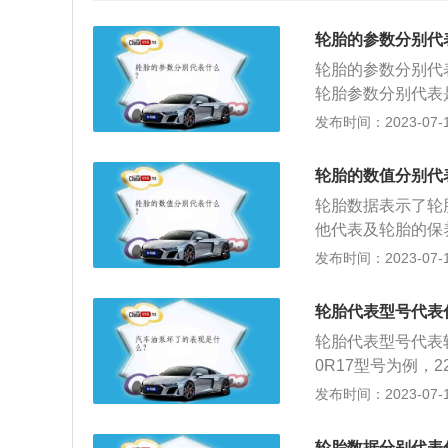
轮胎的参数分别代
轮胎的参数分别代表
轮胎参数分别代表是
比为百分之六十；3
发布时间：2023-07-17
5、89表示载重
接与路面接触和汽
轮胎的数值分别代
的乘坐舒适性和行
轮胎数据表示了轮
性、制动性和通过
他代表及轮胎的保
可延长寿命很多司
法：定期清理轮胎
发布时间：2023-07-17
好，一般车辆在行
以看汽车的油箱盖
2、前后交叉更换
轮定位等。在行车
前轮驱动的车辆每行
轮胎代表型号代表
遗洒物质对轮胎的
里时换位；3、备
轮胎代表型号代表
情况下才想起备胎
0R17型号为例，
同，最科学最合理
度和轮胎断面宽度
发布时间：2023-07-17
胎的磨损程度很均
该轮胎适用于17寸
m，通常轮胎的扁
轮胎数据分别代表