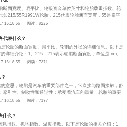
5的轮胎，豪华轿车和高性能跑车推荐采用扁平比小于百分之60
胎断面宽度、扁平比、轮毂资金单位英寸和轮胎载重指数。轮
215/55R1991W轮胎，215代表轮胎断面宽度，55是扁平
构，19是轮毂直径单位英寸，91是轮胎载重指数，W则是载重
 16:18:55
阅读：9225
270码。轮胎的轮廓尺寸：轮胎的轮廓尺寸并不是越大就越
变宽以后虽然抓地力会变强，带也会带来高油耗以及明显胎
各代表什么？
客的舒适性。
17指的是轮胎的断面宽度、扁平比、轮辋的外径的详细信息。以下是
r17的详细介绍：1、215：215表示轮胎断面宽度，单位是mm。
平比，即轮胎胎壁高度和轮胎断面宽度的比例，55代表百分之5
 16:18:55
阅读：7371
radial的缩写，表示轮胎为辐射层结构。4、17：17是轮辋的外
、其它内容：轮胎的胎壁上标有箭头或OUTERSIDE字样，其
么？
向；胎壁上画有一个小雨伞标志，就表明这种轮胎适合于在雨
轮胎的意思，轮胎是汽车的重要部件之一，它直接与路面接触，舒
驶。有的轮胎还含有其他的字母或符号，是有特殊含义，“X”表
；牵引性、制动性和通过性；承受着汽车的重量，轮胎的重要
示加强型、“B”表示斜交胎、“一”表示低压胎。
们的重视。关于轮胎购买和使用时的注意事项如下：1、平时
 16:18:55
阅读：7197
定要看好生产日期：如果生产日期是很久之前的日期，就不要
制品，即使放着不用也会出现老化现象。2、平时用车时，需
表什么？
轮胎表面是否存在破损：轮胎的胎壁比较脆弱，如果胎壁被划
是磨耗指数、抓地指数、温度指数。以下是轮胎的相关介绍：1、
补。建议车主每四年更换一次轮胎，即使四年内行驶的里程较