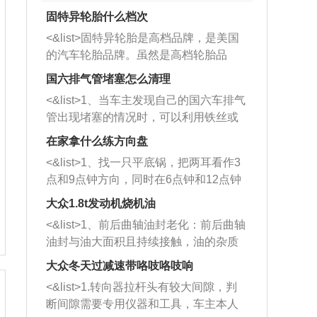
固特异轮胎什么档次
<&list>固特异轮胎是高档品牌，是美国
的汽车轮胎品牌。虽然是高档轮胎品
牌，但是中高低端的轮胎都有生产，这
国六排气管堵塞怎么清理
也是为了更好的开拓市场。
<&list>1、当车主发现自己的国六车排气
管出现堵塞的情况时，可以利用铁丝或
者是细棍，直接将杂物给取出来，如果
在家拿什么练方向盘
堵塞情况比较严重，也可以采取应急措
<&list>1、找一只平底锅，把两耳看作3
施。 <&list>2、直接利用木棍将所有的
点和9点钟方向，同时在6点钟和12点钟
杂物推到排气管里面的位置处，然后将
方向做一个标记。 <&list>2、双手握住
三元催化器拆解开，就可以将堵塞的东
大众1.8t发动机烧机油
平底锅两耳，然后往左打半圈、一圈、
西取出来。但如果是因为积碳过多引起
<&list>1、前后曲轴油封老化：前后曲轴
一圈半的练习，往右同样也要打相同的
的堵塞，就需要将三元催化器泡在草酸
油封与油大面积且持续接触，油的杂质
圈数。 <&list>3、最后强调要反复练
中进行清洗。 <&list>3、也可以利用清
和发动机内持续温度变化使其密封效果
习，这样就可以形成肌肉记忆，在真实
大众冬天过减速带咯吱咯吱响
洗剂对堵塞的情况得到解决，将清洗剂
逐渐减弱，导致渗油或漏油。<&list>2、
驾驶车辆时，不需要记忆也能打好方
放在燃油箱中，与燃油混合后，车辆启
<&list>1.转向器拉杆头有较大间隙，判
活塞间隙过大：积碳会使活塞环与缸体
向。
动时，就可以和汽油一起进入到燃烧
断间隙需要专用仪器和工具，车主本人
的间隙扩大，导致机油流入燃烧室中，