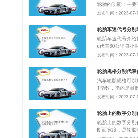
轮胎的功能：主要
少也要更换。
击、湿地抓地性、
发布时间：2023-07-17
构：大体上可以分
功能。胎面主要与
轮胎车速代号分别
作用。3、轮胎内
轮胎车速代号介绍如
钢丝带束层、应力
c代表60公里每小
小时，g是90公里每
发布时间：2023-07-17
里每小时，m是13
每小时160公里，
轮胎规格分别代表
汽车轮胎规格可以
T指数，指的是耐磨
0，表示轮胎的耐磨
发布时间：2023-07-17
磨。越耐磨轮胎越硬
抓地指数为A级，A
轮胎上的数字分别
轮胎的温度级别为
轮胎上的数字分别代表
定性最好。5.重
断面宽度，是轮胎胎
层、尼龙层的层数
类型代号，R是子午