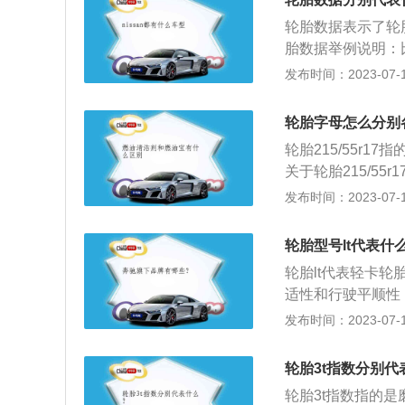
平比大于百分之7
轮胎数据表示了轮
的轮胎。
胎数据举例说明：比如
比，R是辐射层结
发布时间：2023-07-17
负荷下最高车速是
好，因为轮胎胎面
轮胎字母怎么分别
噪，还会影响到乘
轮胎215/55r
关于轮胎215/55
2、55：55是扁
发布时间：2023-07-17
5。3、r：r是英文
径，单位是英寸。5
轮胎型号lt代表什
表示轮胎的转动方
轮胎lt代表轻卡
天或湿滑路面上行
适性和行驶平顺性
示高压胎、“C”表
作用越来越受到人
发布时间：2023-07-17
在购买轮胎时，一
购买。轮胎是橡胶
轮胎3t指数分别代
要经常检查胎压和
轮胎3t指数指的
破或扎破将无法修