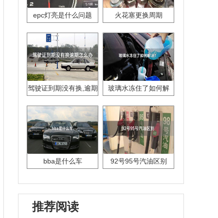
epc灯亮是什么问题
火花塞更换周期
驾驶证到期没有换,逾期
玻璃水冻住了如何解
怎么办??
决？
bba是什么车
92号95号汽油区别
推荐阅读