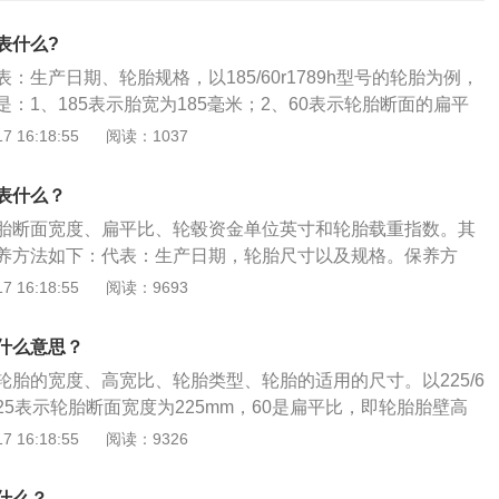
表什么?
：生产日期、轮胎规格，以185/60r1789h型号的轮胎为例，
：1、185表示胎宽为185毫米；2、60表示轮胎断面的扁平
、r表示轮胎为子午线结构；4、17表示轮毂直径为17英寸；
 16:18:55
阅读：1037
系数；6、h表示速度系数。汽车轮胎是汽车的重要部件之一，直
车悬架共同来缓和汽车行驶时所受到的冲击，保证汽车有良好
表什么？
驶平顺性，保证车轮和路面有良好的附着性，提高汽车的牵引
胎断面宽度、扁平比、轮毂资金单位英寸和轮胎载重指数。其
性，承受汽车的重量。正确使用轮胎的方法∶1、合理更换轮胎
养方法如下：代表：生产日期，轮胎尺寸以及规格。保养方
机都是四个轮胎使用到底都不会更换，其实这样对轮胎很不
缝隙里面的石子，避免让轮胎暴晒，经常检测轮胎的胎压，可
 16:18:55
阅读：9693
驶中，前轮因受到横向阻力和刹车装置之影响，易生偏磨耗；
，内部侧面都有胎压正常值，根据这个数值调整。定期检查前
最好而对于调换的公里数，一些车型的车辆使用手册中建议，
中要选择路面行驶，躲避能扎破和划伤轮胎的物体，躲避化学
驶8000公里时应做换位，而四轮驱动车辆则需要在每6000公
什么意思？
腐蚀。
胎也可做替换轮胎很多司机往往在发生汽车轮胎被扎或爆胎的
轮胎的宽度、高宽比、轮胎类型、轮胎的适用的尺寸。以225/6
来。其实，如果备胎的规格和结构与车上正常使用的轮胎相
225表示轮胎断面宽度为225mm，60是扁平比，即轮胎胎壁高
的方法就是连备胎一起进行交叉换位，这样，就可以使5个轮
的比例为百分之60，R代表的是该轮胎为子午线轮胎，17代表
 16:18:55
阅读：9326
匀，不会浪费备胎。
的轮毂。一般轮胎的宽度都在145至285mm之间，间隔为10m
平比在百分之30至80之间，正常情况下，普通轿车不应使用扁
什么？