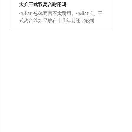
室，最后形成废气排出，就可以让三元
无法制作，需要将车辆送到修理厂或4s
造成烧机油。<&list>3、机油粘度。使用
大众干式双离合耐用吗
催化器得到清洗，排气管堵塞的情况就
店；<&list>2.车辆半轴套管防尘罩破
机油粘度过小的话，同样会有烧机油现
<&list>总体而言不太耐用。<&list>1、干
能够得到解决。
裂，破裂后会出现漏油现象，使半轴磨
象，机油粘度过小具有很好的流动性，
式离合器如果放在十几年前还比较耐
损严重，磨损的半轴容易损坏，产生异
容易窜入到气缸内，参与燃烧。<&list>
用，但是由于现在的汽车发动机动力输
响；<&list>3.稳定器的转向胶套和球头
4、机油量。机油量过多，机油压力过
出越来越高，使得干式离合器散热不足
老化，一般是使用时间过长造成的。解
大，会将部分机油压入气缸内，也会出
的缺陷也逐渐暴露出来。<&list>2、由于
决方法是更换新的质量好的转向橡胶套
现烧机油。<&list>5、机油滤清器堵塞：
干式双离合的工作环境暴露在空气中，
和球头。
会导致进气不畅，使进气压力下降，形
而离合器的散热也是通离合器罩上面的
成负压，使机油在负压的情况下吸入燃
几个小孔来进行散热。但是在行驶过程
烧室引起烧机油。<&list>6、正时齿轮或
中变速箱需要换挡，就不得不使得离合
链条磨损：正时齿轮或链条的磨损会引
器频繁工作。<&list>3、长时间的低速行
起气阀和曲轴的正时不同步。由于轮齿
驶以及过于频繁的启停，导致离合器的
或链条磨损产生的过量侧隙，使得发动
温度不断升高，而低速行驶时空气流动
机的调节无法实现：前一圈的正时和下
效率不高，无法将离合器中的热量有效
一圈可能就不一样。当气阀和活塞的运
的带走，导致离合器内部的温度不断升
动不同步时，会造成过大的机油消耗。
高，加速离合器的磨损。
解决方法：更换正时齿轮或链条。<&list
>7、内垫圈、进风口破裂：新的发动机
设计中，经常采用各种由金属和其他材