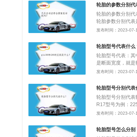
汽车悬架共同来缓
轮胎的参数分别代
行驶平顺性，保证
轮胎的参数分别代表
轮胎参数分别代表是
为百分之六十；3、
发布时间：2023-07-17
89表示载重系数
路面接触和汽车悬
轮胎型号代表什么
坐舒适性和行驶平
轮胎型号代表：其中
制动性和通过性，
是断面宽度，就是
代表的是轮胎类型
发布时间：2023-07-17
于17英寸轮毂的
橡胶制品。通常安
轮胎型号分别代表
接触并保证车辆的
轮胎型号分别代表轮
R17型号为例：2
度和轮胎断面宽度
发布时间：2023-07-17
该轮胎适用于17
较大的内压应力，
轮胎型号怎么分别
高速行驶。现在的