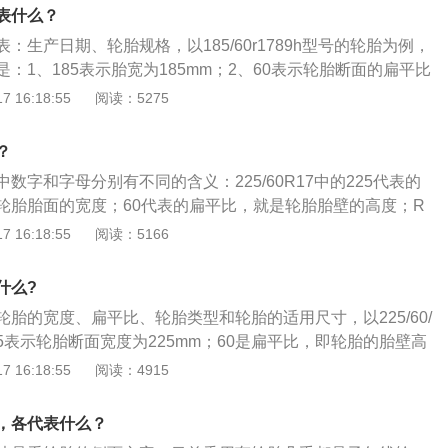
和汽车行驶时所受到的冲击，保证汽车有良好的乘座舒适性和
表什么？
车轮和路面有良好的附着性。
：生产日期、轮胎规格，以185/60r1789h型号的轮胎为例，
：1、185表示胎宽为185mm；2、60表示轮胎断面的扁平比
r表示轮胎为子午线结构；4、17表示轮毂直径为17英寸；5、
 16:18:55
阅读：5275
；6、h表示速度系数。汽车轮胎是汽车的重要部件之一，直接与
架共同来缓和汽车行驶时所受到的冲击，保证汽车有良好的乘
？
顺性，保证车轮和路面有良好的附着性，提高汽车的牵引性、
数字和字母分别有不同的含义：225/60R17中的225代表的
承受汽车的重量。
轮胎胎面的宽度；60代表的扁平比，就是轮胎胎壁的高度；R
代号，R是子午线轮胎；17代表的是轮毂直径，就是轮胎适用
 16:18:55
阅读：5166
轮胎。轮胎是在各种车辆或机械上装配的接地滚动的圆环形弹性
装在金属轮辋上，能支承车身，缓冲外界冲击，实现与路面的
什么?
行驶性能。
胎的宽度、扁平比、轮胎类型和轮胎的适用尺寸，以225/60/
25表示轮胎断面宽度为225mm；60是扁平比，即轮胎的胎壁高
的比例为百分之60；R代表的是该轮胎为子午线轮胎；17代表
 16:18:55
阅读：4915
寸的轮毂。子午线轮胎的胎冠部分会增加钢丝层，让其可以承受
具有胎面不易变形、更好的地面抓力和稳定性的特点，更适合
，各代表什么？
轿车普遍都使用子午线轮胎。