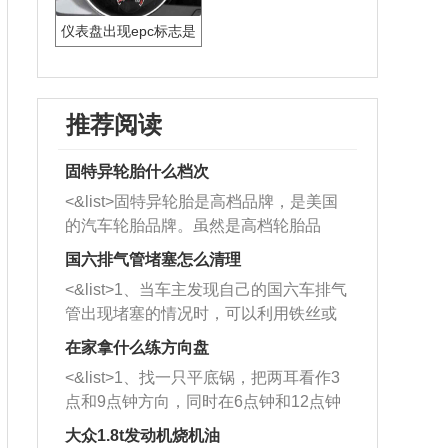
仪表盘出现epc标志是
什么意思
推荐阅读
固特异轮胎什么档次
<&list>固特异轮胎是高档品牌，是美国
的汽车轮胎品牌。虽然是高档轮胎品
牌，但是中高低端的轮胎都有生产，这
国六排气管堵塞怎么清理
也是为了更好的开拓市场。
<&list>1、当车主发现自己的国六车排气
管出现堵塞的情况时，可以利用铁丝或
者是细棍，直接将杂物给取出来，如果
在家拿什么练方向盘
堵塞情况比较严重，也可以采取应急措
<&list>1、找一只平底锅，把两耳看作3
施。 <&list>2、直接利用木棍将所有的
点和9点钟方向，同时在6点钟和12点钟
杂物推到排气管里面的位置处，然后将
方向做一个标记。 <&list>2、双手握住
三元催化器拆解开，就可以将堵塞的东
大众1.8t发动机烧机油