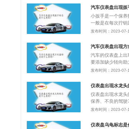
常，小则影响行车
汽车仪表盘出现扳
的品牌4S店进行
小扳手是一个保养
一般是在每次拧钥
养指示灯的作用是
发布时间：2023-07-17
保养的资料如下：
给、润滑、调整或
汽车仪表盘出现方
设定值在5000公
汽车的仪表盘上出
工作状态，反之则
要添加缺少转向助
汽车的驾驶员车门
发布时间：2023-07-17
4、用支撑杆支撑
险；5、在汽车的
仪表盘出现水龙头
仪表盘出现水龙头
保养、不良的驾驶
混合气燃烧不良；
发布时间：2023-07-17
位置、空气流量、
的方法是：1、定
仪表盘乌龟标志是
轴箱。