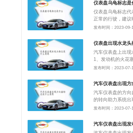
仪表盘乌龟标志是
仪表盘乌龟标志代
正常的行驶，建议
动力系统工作不正
发布时间：2023-09-19
燃油车上也有，只
起，说明车辆的动
仪表盘出现水龙头
段时间行驶到修理
汽车仪表盘上出现
障类指示灯：包括
1、发动机的火花
统故障灯等。2.
建议去4s店进行
发布时间：2023-07-17
故障或异常，小则
触不良。解决方案
联系车辆的品牌4
损，导致故障灯亮
汽车仪表盘出现方
车辆供油系统。4
汽车仪表盘的方向
一瓶化油器清洁剂
的转向助力系统出
理积碳的效果了。
障。电力不稳定会
发布时间：2023-07-17
说发动机爆震、发
是否处于损坏状态
松动，导致一部分
汽车仪表盘出现发
果有，就需要加固
汽车仪表盘出现发