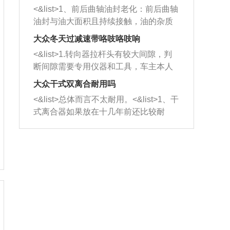
平底锅两耳，然后往左打半圈、一圈、
西取出来。但如果是因为积碳过多引起
<&list>1、前后曲轴油封老化：前后曲轴
一圈半的练习，往右同样也要打相同的
的堵塞，就需要将三元催化器泡在草酸
油封与油大面积且持续接触，油的杂质
圈数。 <&list>3、最后强调要反复练
中进行清洗。 <&list>3、也可以利用清
和发动机内持续温度变化使其密封效果
习，这样就可以形成肌肉记忆，在真实
大众冬天过减速带咯吱咯吱响
洗剂对堵塞的情况得到解决，将清洗剂
逐渐减弱，导致渗油或漏油。<&list>2、
驾驶车辆时，不需要记忆也能打好方
放在燃油箱中，与燃油混合后，车辆启
<&list>1.转向器拉杆头有较大间隙，判
活塞间隙过大：积碳会使活塞环与缸体
向。
动时，就可以和汽油一起进入到燃烧
断间隙需要专用仪器和工具，车主本人
的间隙扩大，导致机油流入燃烧室中，
室，最后形成废气排出，就可以让三元
无法制作，需要将车辆送到修理厂或4s
造成烧机油。<&list>3、机油粘度。使用
大众干式双离合耐用吗
催化器得到清洗，排气管堵塞的情况就
店；<&list>2.车辆半轴套管防尘罩破
机油粘度过小的话，同样会有烧机油现
<&list>总体而言不太耐用。<&list>1、干
能够得到解决。
裂，破裂后会出现漏油现象，使半轴磨
象，机油粘度过小具有很好的流动性，
式离合器如果放在十几年前还比较耐
损严重，磨损的半轴容易损坏，产生异
容易窜入到气缸内，参与燃烧。<&list>
用，但是由于现在的汽车发动机动力输
响；<&list>3.稳定器的转向胶套和球头
4、机油量。机油量过多，机油压力过
出越来越高，使得干式离合器散热不足
老化，一般是使用时间过长造成的。解
大，会将部分机油压入气缸内，也会出
的缺陷也逐渐暴露出来。<&list>2、由于
决方法是更换新的质量好的转向橡胶套
现烧机油。<&list>5、机油滤清器堵塞：
干式双离合的工作环境暴露在空气中，
和球头。
会导致进气不畅，使进气压力下降，形
而离合器的散热也是通离合器罩上面的
成负压，使机油在负压的情况下吸入燃
几个小孔来进行散热。但是在行驶过程
烧室引起烧机油。<&list>6、正时齿轮或
中变速箱需要换挡，就不得不使得离合
链条磨损：正时齿轮或链条的磨损会引
器频繁工作。<&list>3、长时间的低速行
起气阀和曲轴的正时不同步。由于轮齿
驶以及过于频繁的启停，导致离合器的