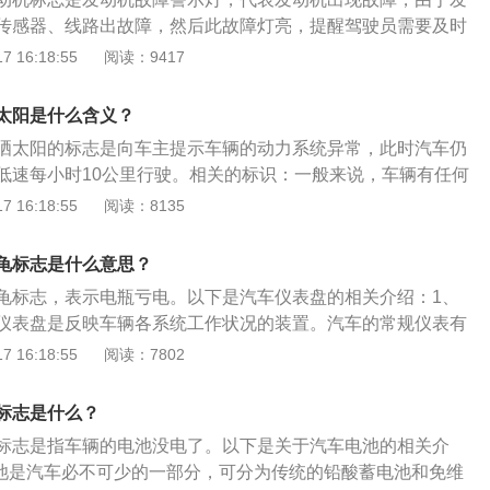
助力泵。4、转向系统中含有空气，导致转向异常。需要更换
传感器、线路出故障，然后此故障灯亮，提醒驾驶员需要及时
器等零部件。5、转向器活塞缸机械损坏，油封密封性能下
障。现在的汽车机械方面一般不会出现什么严重问题，汽车上最
 16:18:55
阅读：9417
需要更换转向器活塞缸。6、转向液压管路有异物，造成转向
一些传感器和电子系统，平时在用车时不要加质量太差的燃
。需要清理转向液压管路的异物。7、缺少转向助力油。需要
的燃油也可能会导致发动机故障灯亮起。在气缸上有爆震传感
灯亮起时，说明转向系统已部分失灵，此时转动方向盘需要更
太阳是什么含义？
ecu会采取一些措施，如果车子需要加高标号汽油，但是车主
亮红灯了，说明转向系统完全失灵，此时助力系统将不能提供
晒太阳的标志是向车主提示车辆的动力系统异常，此时汽车仍
油，那发动机故障灯就会亮起。汽车仪表盘是反映车辆各系统
动方向盘的力气全部由我们双手提供。
低速每小时10公里行驶。相关的标识：一般来说，车辆有任何
常见的有燃油指示灯、清洗液指示灯、电子油门指示灯、前后
仪表盘都会显示相关标识。当仪表盘上有乌龟标识，车主应保
 16:18:55
阅读：8135
维修店进行检查或者安全停车，不能继续加速行驶，以免发生
仪表盘：常规的仪表盘上会有车速里程表、转速表、机油压力
龟标志是什么意思？
量等。车辆在正常行驶下，仪表盘不会有任何标识显示。但
龟标志，表示电瓶亏电。以下是汽车仪表盘的相关介绍：1、
、系统出现问题，车辆的仪表盘会根据不同问题显示不同标
仪表盘是反映车辆各系统工作状况的装置。汽车的常规仪表有
主，同时也可以令维修人员能够快速判断汽车故障位置。
表、机油压力表、燃油表、水温表、充电表等。2、指示灯：
 16:18:55
阅读：7802
、燃油量指示灯、清洗器液面指示灯、充电指示灯、远近光变
挡位指示灯、制动防抱死系统指示灯、驱动力控制指示灯、安
标志是什么？
标志是指车辆的电池没电了。以下是关于汽车电池的相关介
电池是汽车必不可少的一部分，可分为传统的铅酸蓄电池和免维