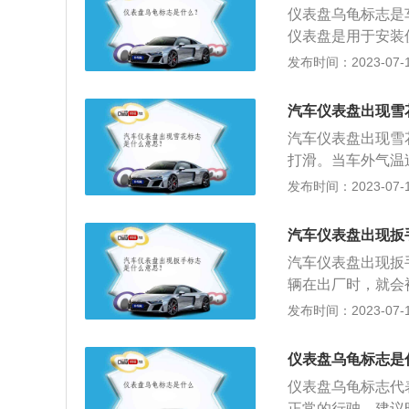
仪表盘乌龟标志是
仪表盘是用于安装
仪表盘、框架式仪
发布时间：2023-07-17
附接控制台，有各
表盘组合成一个整
汽车仪表盘出现雪
灯、内循环指示灯
汽车仪表盘出现雪
打滑。当车外气温
雪花样的标志。霜
发布时间：2023-07-17
氏度亮黄灯，低于
灯为红色开车前要
汽车仪表盘出现扳
要注意冷车不可开
汽车仪表盘出现扳
辆在出厂时，就会
醒汽车需要保养了。
发布时间：2023-07-17
期比8000公里
的有燃油指示灯、
仪表盘乌龟标志是
等。
仪表盘乌龟标志代
正常的行驶，建议