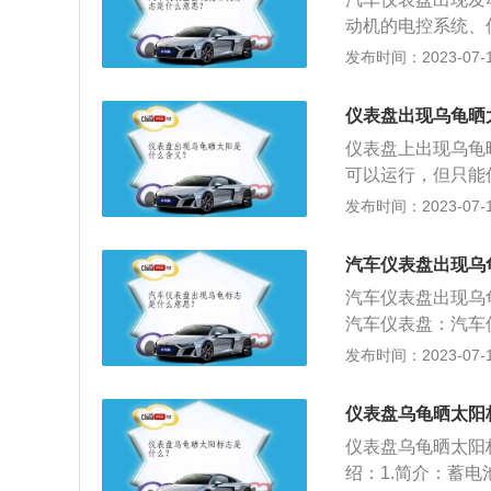
盘标志。需要更换
动机的电控系统、
动力转向泵、转向
到4S店处理该故
发布时间：2023-07-17
降，控制阀损坏。
容易出故障的就是
泵流量控制阀卡滞
油，使用质量很差
添加助力油。当黄
仪表盘出现乌龟晒
器，检测到爆震后
高的作用力；如果
仪表盘上出现乌龟
长期使用低标号汽
任何助力效果，转
可以运行，但只能
工作状况的装置，
异常状况，车上的
发布时间：2023-07-17
雾灯指示灯等。
持低速，到就近的
交通事故。常规的
汽车仪表盘出现乌
表、水温表和燃油
汽车仪表盘出现乌
是，如果车辆零件
汽车仪表盘：汽车
识，目的是提醒车
车速里程表、转速
发布时间：2023-07-17
冷却液液面警报灯
光指示灯、变速器
仪表盘乌龟晒太阳
全气囊警报灯等。
仪表盘乌龟晒太阳
绍：1.简介：蓄