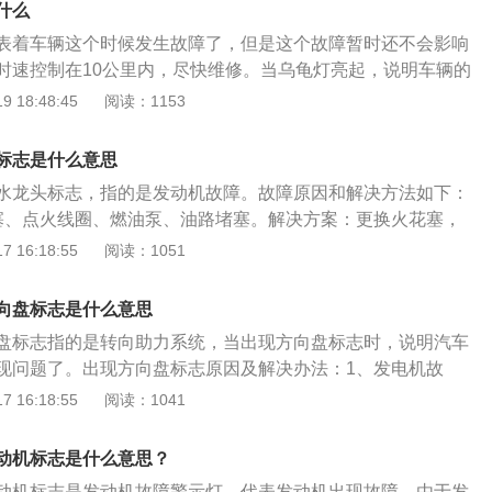
什么
表着车辆这个时候发生故障了，但是这个故障暂时还不会影响
时速控制在10公里内，尽快维修。当乌龟灯亮起，说明车辆的
常，以下是具体介绍：1、乌龟灯大部分出现在电动车上，在
 18:48:45
阅读：1153
是燃油车很少会发生导致这个灯点亮的情形。2、当乌龟灯亮
力系统工作不正常，但还可以维持低速行驶，司机可以利用这
标志是什么意思
厂或安全停车的地方。以下是关于故障类指示灯的介绍：1.故
水龙头标志，指的是发动机故障。故障原因和解决方法如下：
发动机（排气系统）故障灯、机油系统故障灯、电瓶及发电系
塞、点火线圈、燃油泵、油路堵塞。解决方案：更换火花塞，
这些故障类指示灯平时很少亮，但只要亮，就表示车辆已经出现
维修。2、水温、曲轴位置、空气流量、进气温度、氧传感器接
 16:18:55
阅读：1051
影响行车安全，大则有可能损坏车辆，需要立即进行检修，或
：建议到正规4S店更换氧传感器。3、油质差导致发动机磨
S店进行救援。
起。解决方案：更换汽油，更换车辆损坏的配件，马上清洗汽
向盘标志是什么意思
、过多的积碳会导致发动机设计参数的改变。解决方案：准备
盘标志指的是转向助力系统，当出现方向盘标志时，说明汽车
，将它对着节气门与进气道喷几下，在某种程度上就能达到清
现问题了。出现方向盘标志原因及解决办法：1、发电机故
5、可能是发动机的燃烧状态不好导致发动机出现问题，比如
导致出现方向盘标志。检查发电机、助力泵、转向器等机构，
 16:18:55
阅读：1041
动机积碳等。解决方案：建议去4s店进行维修。
。如果出现故障需要及时去4s店维修。2、转向助力系统连接
转向液外泄。检查各部件的连接部位，看有无松动的地方。如
动机标志是什么意思？
松动部位。3、助力泵故障。助力泵的损坏也会导致出现方向
动机标志是发动机故障警示灯，代表发动机出现故障，由于发