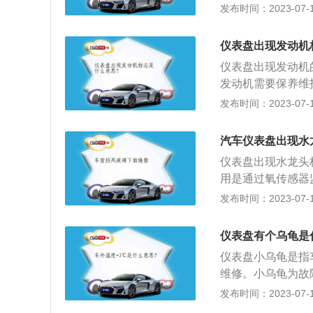
护型蓄电池。由于
发布时间：2023-07-17
少，水分蒸发量也
以它与传统蓄电池
仪表盘出现发动机
等优点。2.结构
仪表盘出现发动机
壳、连接条和极桩
发动机需要保养维
保养。以下为发动
发布时间：2023-07-17
车辆在使用过程中
烁；红灯亮、红灯
汽车仪表盘出现水
重。如果是黄灯亮
仪表盘出现水龙头
用是通过氧传感器
气排放超标时，控
发布时间：2023-07-17
员，此时驾驶员可
等。需要尽快到维
仪表盘有个乌龟是
是由于燃油质量不
仪表盘小乌龟是指
起不灭的话，这时
维修。小乌龟为故
储，依据故障存储
灯：包括发动机（
发布时间：2023-07-17
排查。
等。2.这些故障