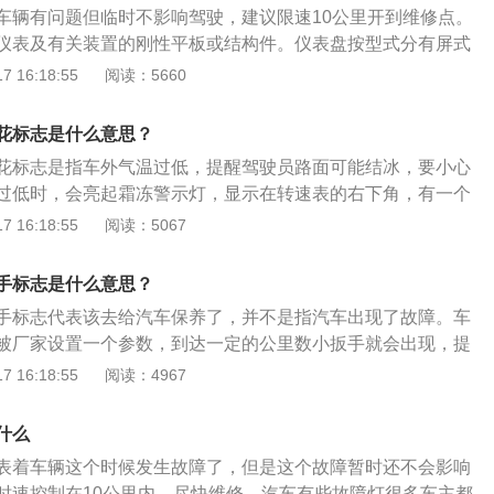
车辆有问题但临时不影响驾驶，建议限速10公里开到维修点。
仪表及有关装置的刚性平板或结构件。仪表盘按型式分有屏式
表盘、通道式仪表盘、柜式仪表盘。仪表盘可带外照明，亦可
 16:18:55
阅读：5660
种形式及规格，可按需要安装各种仪表，亦可按需要将各种仪
体。仪表盘上指示灯有：TCS指示灯、VSC指示灯、示宽指示
花标志是什么意思？
、安全带指示灯等。
花标志是指车外气温过低，提醒驾驶员路面可能结冰，要小心
过低时，会亮起霜冻警示灯，显示在转速表的右下角，有一个
冻警示亮起表示室外温度已经下降到一定程度，温度低于4摄
 16:18:55
阅读：5067
0度亮红灯。由于气温下降，汽车要启动防冻功能，如果指示
先预热，预热以启动后怠速运转至水温50度，再开车行驶。还
手标志是什么意思？
大油门，这样费油还伤发动机。
手标志代表该去给汽车保养了，并不是指汽车出现了故障。车
被厂家设置一个参数，到达一定的公里数小扳手就会出现，提
通常保养汽车的周期是行驶5000至8000公里，原厂设定的周
 16:18:55
阅读：4967
还要多一些。汽车仪表盘是反映车辆各系统工作状况的装置，常见
清洗液指示灯、电子油门指示灯、前后雾灯指示灯及报警灯
什么
表着车辆这个时候发生故障了，但是这个故障暂时还不会影响
时速控制在10公里内，尽快维修。汽车有些故障灯很多车主都