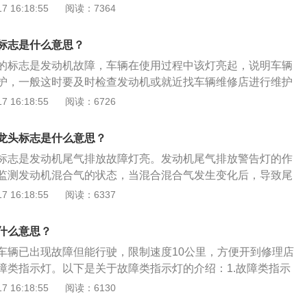
蓄电池采用了铅钙合金做栅架，所以充电时产生的水分解量
 16:18:55
阅读：7364
低，加上外壳采用密封结构，释放出来的硫酸气体也很少，所
相比，具有不需添加任何液体，对接线桩头，电量储存时间长
标志是什么意思？
：汽车铅蓄电池的构造主要由正（负）极板、隔板、电解液、槽
的标志是发动机故障，车辆在使用过程中该灯亮起，说明车辆
等组成。
护，一般这时要及时检查发动机或就近找车辆维修店进行维护
机的部分介绍:1.发动机是车辆的心脏，要及时定期保养，以免
 16:18:55
阅读：6726
抛锚在路上。2.发动机故障灯亮的方式有：黄灯常亮、黄灯闪
闪烁。如果亮的是红灯需要马上去4S店检查、修理，故障很严
龙头标志是什么意思？
，故障可能不影响行驶，但也要尽快去检查。
标志是发动机尾气排放故障灯亮。发动机尾气排放警告灯的作
监测发动机混合气的状态，当混合混合气发生变化后，导致尾
制单元就会记载故障存储，从而点亮这个故障灯用来提示驾驶
 16:18:55
阅读：6337
以继续行驶，但燃油油耗可能会增加，行驶舒适性能会变差
修站进行检查维修。以下是相关资料：废气故障灯点亮的原因
什么意思？
达标，发动机混合气燃烧不充分导致。如果尾气排放灯一直亮
车辆已出现故障但能行驶，限制速度10公里，方便开到修理店
候就需要用到专用的检测仪器检测一下发动机内现在的故障存
障类指示灯。以下是关于故障类指示灯的介绍：1.故障类指示
的内容和发动机的氧传感器等系统的数据状态，进行进一步的
排气系统）故障灯、机油系统故障灯、电瓶及发电系统故障灯
 16:18:55
阅读：6130
类指示灯平时很少亮，但只要亮，就表示车辆已经出现故障或异