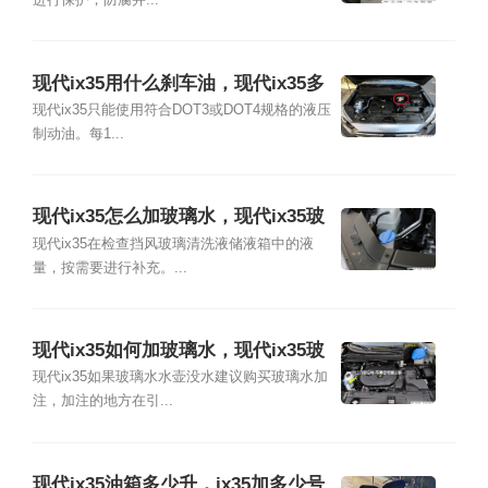
进行保护，防腐并...
现代ix35用什么刹车油，现代ix35多
久换刹车油
现代ix35只能使用符合DOT3或DOT4规格的液压
制动油。每1...
现代ix35怎么加玻璃水，现代ix35玻
璃水加多少
现代ix35在检查挡风玻璃清洗液储液箱中的液
量，按需要进行补充。...
现代ix35如何加玻璃水，现代ix35玻
璃水在哪里添加
现代ix35如果玻璃水水壶没水建议购买玻璃水加
注，加注的地方在引...
现代ix35油箱多少升，ix35加多少号