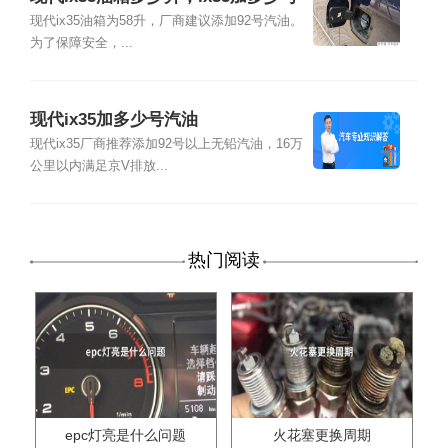
汽油合适
现代ix35油箱为58升，厂商建议添加92号汽油。
为了保障安全，...
现代ix35加多少号汽油
现代ix35厂商推荐添加92号以上无铅汽油，16万
公里以内满足京V排放...
热门阅读
epc灯亮是什么问题
火花塞更换周期