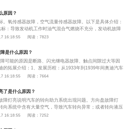
2、旗下车型：奥迪旗下主要车型有奥迪A1、奥迪A3、奥迪A
A6、奥迪A7、奥迪A8、奥迪Q1、奥迪Q2、奥迪Q3、奥迪Q
么原因？
Q8、奥迪TT、奥迪R8以及S、RS性能系列等。
标。氧传感器故障，空气流量传感器故障。以下是具体介绍：
达标：导致发动机工作时油气混合气燃烧不充分，发动机故障
车安全，会对发动机造成危害。2、氧传感器故障：汽车上安
 16:18:55
阅读：7823
，三元催化器前后各放一个。前氧传感器的作用是检测发动机
，同时ECU电脑根据该信号调整喷油量和计算点火时间。后方
故障是什么原因？
催化器的工作好坏。氧传感器损坏或者传感器插头损坏、松
灯故障可能的原因是断路、闪光继电器故障、触点间隙过大等因
过稀或过浓，引起故障灯亮。3、空气流量传感器故障：空气
的拓展介绍：1、发展历程：从1933年到1939年间奥迪汽车
空气流量计，检测吸入的空气量转换成电信号传递给电控单元
销售额从6千5百万德国马克稳步上升至2亿7千6百万德国马
 16:18:55
阅读：7664
空燃比，间接让ECU决定喷出多少燃油。空气流量传感器或线路
人增长至23,000多人，摩托车的年产量从12,000辆增长至59,00
将得不到正确的进气量信号，就不能进行正常的燃油量控制，造
17,000辆增长至67,000辆。2、公司地址：奥迪集团包括母公
浓，发动机无法正常工作。
亮了是什么原因？
牙利公司、quattro有限公司以及兰博基尼汽车公司和Coswor
故障灯亮说明汽车的转向助力系统出现问题。方向盘故障灯
迪巴西及奥迪塞那利塔。此外，奥迪还在中国、马来西亚和南非
转向系统中含有大量空气，导致汽车转向异常；或者转向液压
转向泵流量控制阀卡滞。当黄灯亮起时，说明转向系统已部分
 16:18:55
阅读：7252
向盘需要更高的作用力；如果红灯亮起时，说明转向系统完全
统将不能提供任何助力效果。方向盘故障灯亮起的具体原因如