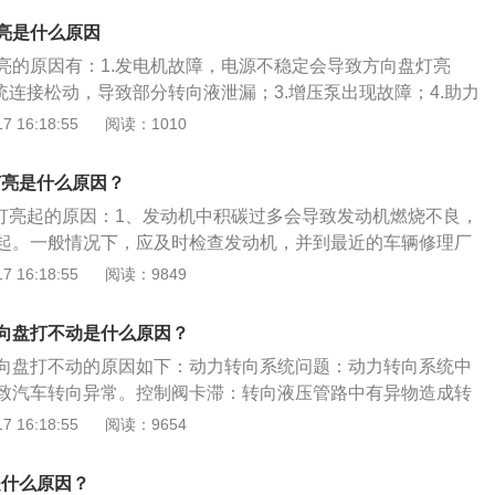
器也就是空气流量计，它检测吸入的空气量转换成电信号传递
以通过更换新的油封和密封圈来解决。如果缝隙小，可以用高
会造成发动机的磨损，导致故障灯亮；解决方法：更换符合要
据最佳空燃比，最后由ECU来决定燃油量的多少。同样，空气
亮是什么原因
封处理，如果缝隙大，则需要更换相应的零件；6、很难回到
3、混合气燃烧不良。混合气燃烧不良会导致发动机积碳或爆
来的影响也是混合气过浓或过稀，从而导致发动机故障灯点
有自动转向返回功能。如果在返回时像转向一样施力，说明返
亮的原因有：1.发电机故障，电源不稳定会导致方向盘灯亮
测到并报告给ECU后，亮起故障灯以示警告。火花塞故障、点
s店找专业维修人员进行检测和维修。2、油液油液指的是机油
常出现这种故障的部位是转向机械，转向节主销和衬套缺油烧
统连接松动，导致部分转向液泄漏；3.增压泵出现故障；4.助力
泵故障、油路堵塞等都会引起发动机混合气燃烧不良；解决方
要符合其条件的机油或燃油才能正常运行。长期使用不符合要
向器连接的转向轴万向节缺油，转向，直拉杆接头缺油生锈；
向盘灯亮起；5.转向系统含有空气体，导致转向异常；6.转向
 16:18:55
阅读：1010
，然后维修；4、增压问题。进气增压管路、涡轮增压器也会
就会加快磨损，发动机故障灯也有可能因此点亮。解决方法很
及时检查或者更换转向机械，若车主个人无法完成检查或更
，油封密封性能降低，控制阀损坏；7.转向液压管路中的异物
点亮。其中最常见的是涡轮增压器损坏，同时车辆还会出现漏
正确的油液即可消除故障灯。3、混合气燃烧造成混合气燃烧
者汽车修理店进行检测或者更换；7、重型转向。转向重的问题
控制阀被卡住。汽车方向盘故障灯亮的解决办法是检查发电
、动力下降、金属异响、排气管冒蓝烟或黑烟等症状；解决方
灯亮是什么原因？
塞故障、点火线圈故障、燃油泵故障、油路堵塞等。同时，积
故障、动泵故障、油量不足、空系统内有气体、两个限位阀密
器等机构是否处于损坏状态。检查每个部件的连接部分，看是
器；5、进气问题。如果汽车进气出现问题，就有可能导致发
着发动机，其中发动机故障灯会点亮。通过更换火花塞、清洁
障灯亮起的原因：1、发动机中积碳过多会导致发动机燃烧不良，
塞室连通导致动力失效、储油罐回油过滤器堵塞等原因造成
胎压力是否正常。更换动力转向泵、转向机等零件。仪表盘上
重的话就会引起发动机故障灯亮。空气滤芯如果不干净，没有
措施都有可能消除发动机故障灯。4s店和维修店可以通过故障
起。一般情况下，应及时检查发动机，并到最近的车辆修理厂
议车主去4S店或修理厂进行转向器的检测或维修，车主个人无
的是转向动力系统。当方向盘灯亮起，旁边有感叹号时，说明
进气出现问题；解决方法：清理发动机管路；6、排气问题。
解发动机故障灯的来源。发动机故障灯忽亮忽灭，汽车没有明
果发动机氧传感器出现故障，发动机故障指示灯将变为黄色，
 16:18:55
阅读：9849
易使汽车产生新的问题，造成不必要的损失；8、增压泵漏
统有问题。黄灯亮时，表示转向系统出现部分故障，此时转动
发动机故障灯亮。后氧传感器、三元催化器、排气凸轮轴及轴
明很有可能是临时故障。临时性故障对于汽车影响很难判断。
驶。喷油嘴或进气阀中的积碳等问题将导致故障灯报警，或在
第一种情况是增压泵后端盖漏油，后端盖密封圈损坏导致的，
力；如果红灯亮了，说明转向系统完全出了故障。此时助力系
排气问题的原因，其中三元催化剂最常见。使用含铅汽油、使
，但是我们建议车主有时间还是需要去检查一下。如果发动机
入。3、提示驾驶员发动机冷却系统缺少防冻液，需要添加防
外还有一种不容易发现的情况，就是转向油箱里的油总是在减
力，转动方向盘的力度全靠我们双手提供。
向盘打不动是什么原因？
油添加剂、三元催化被磕碰、发动机供油系统故障都容易引起
，汽车伴随有其他症状的，比如汽车无法启动、频繁熄火、发
换后端盖密封圈或及时补充转向油。
解决方法：维修或更换后氧传感器、三元催化器、排气凸轮轴
向盘打不动的原因如下：动力转向系统问题：动力转向系统中
足等，应尽快联系4s店或维修店进行检修。4、汽油品质差不
系统故障。如果汽车电子防盗系统出现故障，或者防盗控制器
致汽车转向异常。控制阀卡滞：转向液压管路中有异物造成转
工作时油气混合气燃烧不充分，发动机故障灯亮。需要去正规
器不匹配，防盗系统也会导致发动机不能正常工作，同时发动
滞。转向助力系统故障：灯亮表示转向助力系统出现故障。转
 16:18:55
阅读：9654
。
决方法：建议车主去4S店或修理厂进行维修，车主个人无法解
、方向盘抖动、方向盘回正能力差等现象。转向助力系统故障
汽车产生新的问题，造成不必要的损失；8、冷车启动时，特
，可以低速行驶，不要大幅度转向，不能再超车，尽快到专业
是什么原因？