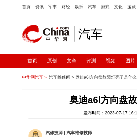
首页
资讯
军事
财经
娱乐
汽车
游戏
文化
援藏
汽车
首页
原创
文章
评测
视频
图片
中华网汽车＞
汽车维修间 >
奥迪a6l方向盘故障灯亮了是什
奥迪a6l方向盘
发布时间：2023-07-17 16:1
汽修技师
|
汽车维修技师