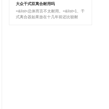
室，最后形成废气排出，就可以让三元
无法制作，需要将车辆送到修理厂或4s
造成烧机油。<&list>3、机油粘度。使用
大众干式双离合耐用吗
催化器得到清洗，排气管堵塞的情况就
店；<&list>2.车辆半轴套管防尘罩破
机油粘度过小的话，同样会有烧机油现
<&list>总体而言不太耐用。<&list>1、干
能够得到解决。
裂，破裂后会出现漏油现象，使半轴磨
象，机油粘度过小具有很好的流动性，
式离合器如果放在十几年前还比较耐
损严重，磨损的半轴容易损坏，产生异
容易窜入到气缸内，参与燃烧。<&list>
用，但是由于现在的汽车发动机动力输
响；<&list>3.稳定器的转向胶套和球头
4、机油量。机油量过多，机油压力过
出越来越高，使得干式离合器散热不足
老化，一般是使用时间过长造成的。解
大，会将部分机油压入气缸内，也会出
的缺陷也逐渐暴露出来。<&list>2、由于
决方法是更换新的质量好的转向橡胶套
现烧机油。<&list>5、机油滤清器堵塞：
干式双离合的工作环境暴露在空气中，
和球头。
会导致进气不畅，使进气压力下降，形
而离合器的散热也是通离合器罩上面的
成负压，使机油在负压的情况下吸入燃
几个小孔来进行散热。但是在行驶过程
烧室引起烧机油。<&list>6、正时齿轮或
中变速箱需要换挡，就不得不使得离合
链条磨损：正时齿轮或链条的磨损会引
器频繁工作。<&list>3、长时间的低速行
起气阀和曲轴的正时不同步。由于轮齿
驶以及过于频繁的启停，导致离合器的
或链条磨损产生的过量侧隙，使得发动
温度不断升高，而低速行驶时空气流动
机的调节无法实现：前一圈的正时和下
效率不高，无法将离合器中的热量有效
一圈可能就不一样。当气阀和活塞的运
的带走，导致离合器内部的温度不断升
动不同步时，会造成过大的机油消耗。
高，加速离合器的磨损。
解决方法：更换正时齿轮或链条。<&list
>7、内垫圈、进风口破裂：新的发动机
设计中，经常采用各种由金属和其他材