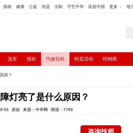
插画
健康
公益
优选
法制
守艺中华
应急中国
更多
地
选车
报价
汽修百科
特卖活动
经销商
么原因？
故障灯亮了是什么原因？
8:55
原创
来源：中华网
阅读：7789
咨询技师