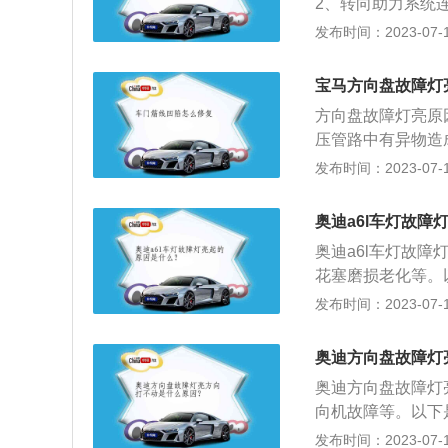
2、转向助力系统
流量传感器故障：
损坏也会导致方向
发布时间：2023-07-17
气量信号，就不能
器活塞缸机械损坏
无法正常工作。
物，造成转向泵流
宝马方向盘故障灯
等机构，是否处于
方向盘故障灯亮原
3、检查轮胎胎压
压管路中有异物造
件。
转向助力系统故障
发布时间：2023-07-17
可能会引起：转向
向助力系统故障灯
奥迪a6l车灯故障
车，尽快到专业的
奥迪a6l车灯故
花塞磨损老化等。
进入中国市场的奥迪
发布时间：2023-07-17
迪A6L是一汽大
品。2、其他：行李箱
奥迪方向盘故障灯
引擎类型为2.0T高
奥迪方向盘故障灯
h。座位材质为真皮
向机故障等。以下
造商，其标志为四
发布时间：2023-07-17