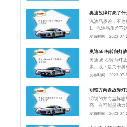
的英戈尔施塔特。
4、奥迪A5、奥迪
奥迪故障灯亮了什
5、奥迪Q7、奥迪
汽油品质差，不达
1、汽油品质差不
灯亮。不会影响行
发布时间：2023-07-17
装有两个氧传感器
不同工况的空燃比
奥迪a6l右转向灯
的主要是检测三元
奥迪a6l右转向
动，会导致混合气
素。以下是关于奥迪
流量传感器也称为
联盟迅速发展。其
发布时间：2023-07-17
ECU，根据最佳
克，员工从8,000
出现故障，ECU
0辆，汽车年产量从
成混合气过稀或过
明锐方向盘故障灯
司及其子公司奥迪匈
明锐的方向盘标志
th技术公司，奥
亮，有可能是动力
等地设有生产厂。
管路中有异物造成
发布时间：2023-07-17
失灵，此时转动方
失灵，此时助力系