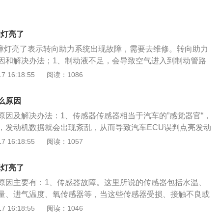
障灯亮了
故障灯亮了表示转向助力系统出现故障，需要去维修。转向助力
因和解决办法；1、制动液不足，会导致空气进入到制动管路
经过空气的压缩造成了分泵的压力不足,从而会出现刹车不灵或者
 16:18:55
阅读：1086
决办法：及时添加制动液；2、ABS系统故障，对行驶影响不
的正常行驶，主要影响汽车的制动系统，尤其是汽车紧急刹车
么原因
抱死，行驶中存在很大的安全隐患；解决办法：建议车主去4S
原因及解决办法：1、传感器传感器相当于汽车的”感觉器官“，
BS系统故障检测或维修，车主个人无法解决此问题或容易使汽
，发动机数据就会出现紊乱，从而导致汽车ECU误判点亮发动
造成不必要的损失；3、驻车制动故障造成的，说明车辆的手
家对传感器也不陌生，比如水温、曲轴位置、空气流量、进气
 16:18:55
阅读：1057
坏，以及转向助力系统会出现故障；解决办法：车主不要继续
常见的传感器。如果是传感器造成的发动机故障灯点亮，只需
车制动系统，避免行驶时出现安全隐患；4、转弯时有异常噪
传感器即可。氧传感器：两个氧传感器分别在三元催化器前
常噪音的原因通常是由于主销和衬套损坏、支柱止推轴承损坏
障灯亮了
的作用也有所差异。检测发动机不同工况的空燃比的是前氧传
现这种情况时，可以左右转向，根据噪音的位置进行拆解检查
原因主要有：1、传感器故障。这里所说的传感器包括水温、
据信号来调整喷油量和计算点火时间。后氧则是用来检测三元
漏油。转向器漏油通常位于转向器上盖与转向轴曲臂、侧端盖
量、进气温度、氧传感器等，当这些传感器受损、接触不良或
常。氧传感器异常带来的影响是混合气过稀或过浓，从而点亮
汽车使用时间长导致的密封问题造成的，但是，如果其他部位
的ECU就不能准确获得发动机的数据，此时就会引起发动机故
 16:18:55
阅读：1046
时应该去4s店找专业维修人员进行检测和维修。空气流量传感
是转向器外壳出现砂眼或裂纹造成的；解决方法：由于这三部
：更换传感器；2、油质问题。如果没有按照厂家要求添加燃