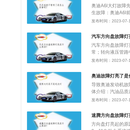
别是天气温度急剧
的维修站进行维修
奥迪A6l大灯故
只要温度下降到一
生故障：奥迪A6
长，火花塞工作特
要原因一般都是使
发布时间：2023-07-17
道，活塞顶端积碳
上的一些品质较差
方法：清理进气道
更大，光度更强，
汽车方向盘故障灯
奥迪a6大灯怎么
汽车方向盘故障灯
动模式（auto
常；转向液压管路
开了远光灯。搭载
灯的含义：汽车仪
发布时间：2023-07-17
道路上的光源，自
向助力系统出现故
盘回正能力差等现
奥迪故障灯亮了是
障灯亮起非常危险
导致奥迪发动机故
的维修站进行维修
体介绍：汽油品质
机故障灯亮。这不
发布时间：2023-07-17
故障：汽车上安装
用是检测发动机不
速腾方向盘故障灯
点火时间。后方的
方向盘灯亮起的原
者传感器插头损坏