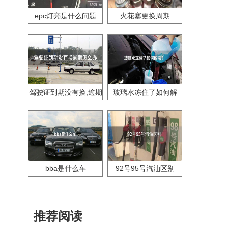
epc灯亮是什么问题
火花塞更换周期
驾驶证到期没有换,逾期
玻璃水冻住了如何解
怎么办??
决？
bba是什么车
92号95号汽油区别
推荐阅读