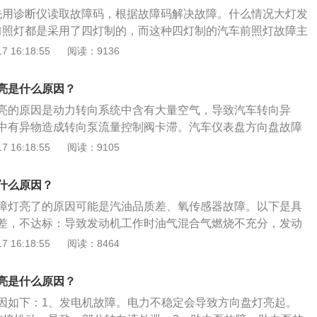
下降时，由于电脑的温度修正问题启动时会导致故障灯亮，但
或者是等待救援。
障先用诊断仪读取故障码，根据故障码解决故障。什么情况大灯发
定温度不起伏变化后就会相对稳定；9、发动机行驶里程过
l前照灯都是采用了四灯制的，而这种四灯制的汽车前照灯故障主
性减弱会导致故障灯点亮；解决方法：更换火花塞；10、进气
用过大功率的灯泡而导致故障;当然，也有不少车主是买了市面
 16:18:55
阅读：9136
存在会导致雾化不良从而引起燃烧不充分导致故障灯亮；解决
的灯泡去更换，导致瓦数不足;也有部分是为了使前照灯的瓦数
，活塞顶端的积碳。
故意换上大功率的灯泡;这些都是引发汽车前照灯故障的原因。
亮是什么原因？
开:在驾驶室左侧有开关，扭动开关即可开大灯，也可以设置成自
亮的原因是动力转向系统中含有大量空气，导致汽车转向异
）这样更加安全。在开灯的状况下，把方向盘左手的手柄下压就打
中有异物造成转向泵流量控制阀卡滞。汽车仪表盘方向盘故障
的自适应大灯系统，可透过车头与车内后视镜上的镜头，捕捉
表盘方向盘故障灯其实就是转向助力系统故障灯，灯亮表示转
 16:18:55
阅读：9105
动调节大灯角度和亮度确保驾驶安全。
障。故障可能会引起转向沉重、转向异响、方向盘抖动、方向
象。汽车仪表盘方向盘故障灯亮的注意事项：转向助力系统故
什么原因？
，可以低速行驶，不要大幅度转向，不能再超车，尽快到专业
障灯亮了的原因可能是汽油品质差、氧传感器故障。以下是具
或者是等待救援。
差，不达标：导致发动机工作时油气混合气燃烧不充分，发动
会影响行车安全，但或多或少会对发动机造成危害。氧传感器
 16:18:55
阅读：8464
有两个氧传感器，三元催化器前后各放一个。前氧传感器的作
同工况的空燃比，同时ECU电脑根据该信号调整喷油量和计算
亮是什么原因？
主要是检测三元催化器的工作好坏。所以如果氧传感器损坏或
因如下：1、发电机故障。电力不稳定会导致方向盘灯亮起。
、松动，会导致混合气过稀或过浓，从而引起故障灯亮。空气