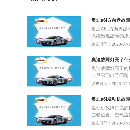
奥迪a6l方向盘故
奥迪A6L方向盘
系统出现故障的原
或者是分泵里面,
发布时间：2023-07-17
是失灵的现象；解
大，不会影响汽车
奥迪故障灯亮了什
时，无法防止轮胎
奥迪故障灯亮了的
店或修理厂进行A
一旦它们出了问题
车产生新的问题，
机故障灯。相信大
发布时间：2023-07-17
刹或者电子手刹损
温度、氧传感器等
开，需要先维修驻
要更换或调整相应
音。转动时产生异
奥迪a6l发动机故
后，前后氧传感器
等；解决方法：出
发动机故障灯亮的
感器，汽车电脑根
维修；5、转向器
曲轴位置、空气流
催化器工作是否正
的连接处，通常是
信号中断时，汽车
发布时间：2023-07-17
发动机故障灯。此
有漏油现象，可能
障灯亮；解决方法