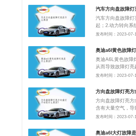
器：空气流量传感
分都有密封圈，可
油和机油，有可能
给发动机电脑，根
汽车方向盘故障灯
渗透密封胶进行密
求的燃油和机油；
流量传感器异常带
方向。一般车辆都
汽车方向盘故障灯
震，被氧传感器监
亮。此时应该去4
回功能有问题。通
起；2.动力转向系
火线圈故障、燃油
和燃油，发动机需
坏，与方向盘和转
泵损坏也会导致方
发布时间：2023-07-17
法：检查故障部位
求的油液，发动机
解决方法：车主应
器活塞缸机械损坏
导致发动机故障灯
简单，只需要加注
换，可到4S店或
导致转向泵的流量
油、机油消耗量大
奥迪a6l黄色故障
不良的问题有火花
可能是由于转向器
机、增压泵、转向
法：更换涡轮增压
碳或爆震也在影响
奥迪A6L黄色故
封圈失效、两个活
否有松动。检查轮
动机管路堵塞，严
油路、清理积碳等
从而导致故障灯亮
的；解决方法：建
的方向盘灯其实指
定期清理，会导致
诊断仪可以快速了
进行保养。2、如
发布时间：2023-07-17
法解决此问题或容
汽车的转向动力系
排气故障也会导致
显故障状况的，说
这不会影响正常驾
油。增压泵漏油的
方向盘需要更大的
瓦故障，都是出现
汽车虽然还能行驶
维修车辆时灰尘进
比较容易发现。另
统不会提供任何助
方向盘故障灯亮方
用含铅或硅的润滑
故障灯长时间点亮
冻液。
少；解决方法：更
三元催化器故障；
方向盘故障灯亮方
动机抖动、动力不
及轴瓦；7、防盗
含有大量空气，导
达标：导致发动机
与发动机电子控制
向泵流量控制阀卡
发布时间：2023-07-17
加油站加优质汽油
机故障灯点亮；解
向沉重、转向异响
决此问题或容易使
灯亮起是非常危险
奥迪a6l大灯故障