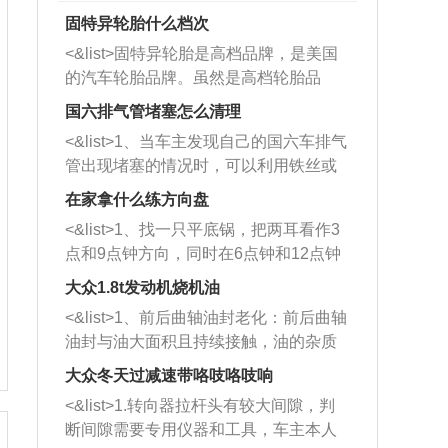
固特异轮胎什么档次
<&list>固特异轮胎是高档品牌，是美国
的汽车轮胎品牌。虽然是高档轮胎品
牌，但是中高低端的轮胎都有生产，这
国六排气管堵塞怎么清理
也是为了更好的开拓市场。
<&list>1、当车主发现自己的国六车排气
管出现堵塞的情况时，可以利用铁丝或
者是细棍，直接将杂物给取出来，如果
在家拿什么练方向盘
堵塞情况比较严重，也可以采取应急措
<&list>1、找一只平底锅，把两耳看作3
施。 <&list>2、直接利用木棍将所有的
点和9点钟方向，同时在6点钟和12点钟
杂物推到排气管里面的位置处，然后将
方向做一个标记。 <&list>2、双手握住
三元催化器拆解开，就可以将堵塞的东
大众1.8t发动机烧机油
平底锅两耳，然后往左打半圈、一圈、
西取出来。但如果是因为积碳过多引起
<&list>1、前后曲轴油封老化：前后曲轴
一圈半的练习，往右同样也要打相同的
的堵塞，就需要将三元催化器泡在草酸
油封与油大面积且持续接触，油的杂质
圈数。 <&list>3、最后强调要反复练
中进行清洗。 <&list>3、也可以利用清
和发动机内持续温度变化使其密封效果
习，这样就可以形成肌肉记忆，在真实
大众冬天过减速带咯吱咯吱响
洗剂对堵塞的情况得到解决，将清洗剂
逐渐减弱，导致渗油或漏油。<&list>2、
驾驶车辆时，不需要记忆也能打好方
放在燃油箱中，与燃油混合后，车辆启
<&list>1.转向器拉杆头有较大间隙，判
活塞间隙过大：积碳会使活塞环与缸体
向。
动时，就可以和汽油一起进入到燃烧
断间隙需要专用仪器和工具，车主本人
的间隙扩大，导致机油流入燃烧室中，