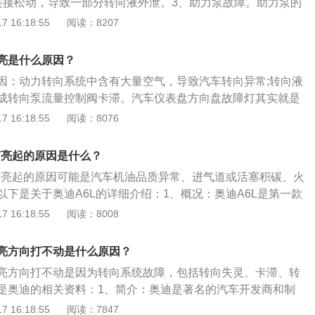
连接松动，导致一部分转向液外泄。3、助力泵故障。助力泵的
如果空气流量传感器或线路出现故障，ECU将得不到正确的进
盘灯亮起。4、转向系统中含有空气，导致转向异常。5、转向
 16:18:55
阅读：8207
进行正常的燃油量控制，从而造成混合气过稀或过浓，发动机
，油封密封性能下降，控制阀损坏。6、转向液压管路有异
量控制阀卡滞。解决方法：1、检查发电机、助力泵、转向器
亮是什么原因？
损坏状态。2、检查各部件的连接部位，看有无松动的地方。
因：动力转向系统中含有大量空气，导致汽车转向异常;转向液
，是否处于正常的压力。4、更换动力转向泵、转向器等零部
成转向泵流量控制阀卡滞。汽车仪表盘方向盘故障灯其实就是
灯，灯亮表示转向助力系统出现故障。以下是扩展资料：故障
 16:18:55
阅读：8076
沉重、转向异响、方向盘抖动、方向盘回正能力差等现象。转
亮起非常危险，可以低速行驶，不要大幅度转向，不能再超
灯亮起的原因是什么？
维修站进行维修或者是等待救援。
障灯亮起的原因可能是汽车机油品质异常、进气道或活塞积碳、火
以下是关于奥迪A6L的详细介绍：1、概况：奥迪A6L是第一款
车型，前身1988年引入国内的代号C3的第三代奥迪100。奥
 16:18:55
阅读：8008
众奥迪公司在德国新A6的基础上开发出的车系，是A6的换代产
容积为430升。油耗为6.8至8.0L/100km。油箱容积为73L。
亮方向打不动是什么原因？
/低功率和3.0T发动机。标准座位数为5个。最高时速为250km/
亮方向打不动是因为转向系统故障，包括转向失灵、卡滞、转
。加速时间为6.6至8.3秒。驱动方式为前置前驱或前置四驱。
是奥迪的相关资料：1、简介：奥迪是著名的汽车开发商和制
个圆环相扣。现为德国大众汽车公司的子公司，总部设在德国
 16:18:55
阅读：7847