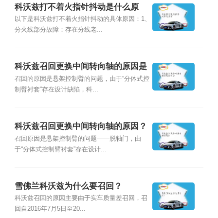
科沃兹打不着火指针抖动是什么原
因？
以下是科沃兹打不着火指针抖动的具体原因：1、
分火线部分故障：存在分线老...
科沃兹召回更换中间转向轴的原因是
什么？
召回的原因是悬架控制臂的问题，由于“分体式控
制臂衬套”存在设计缺陷，科...
科沃兹召回更换中间转向轴的原因？
召回原因是悬架控制臂的问题——脱轴门，由
于“分体式控制臂衬套”存在设计...
雪佛兰科沃兹为什么要召回？
科沃兹召回的原因主要由于实车质量差召回，召
回自2016年7月5日至20...