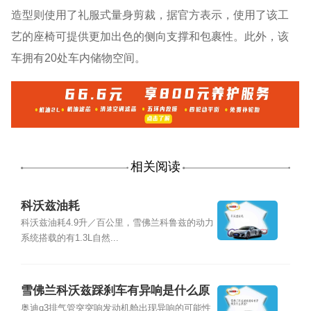
造型则使用了礼服式量身剪裁，据官方表示，使用了该工
艺的座椅可提供更加出色的侧向支撑和包裹性。此外，该
车拥有20处车内储物空间。
相关阅读
科沃兹油耗
科沃兹油耗4.9升／百公里，雪佛兰科鲁兹的动力
系统搭载的有1.3L自然...
雪佛兰科沃兹踩刹车有异响是什么原
因？
奥迪q3排气管突突响发动机舱出现异响的可能性