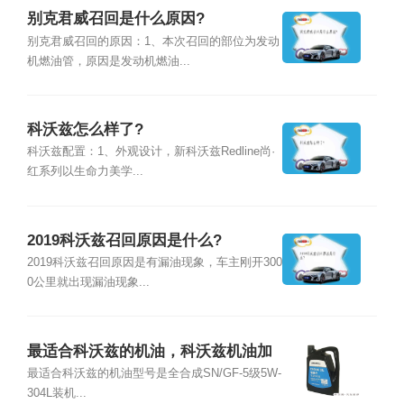
别克君威召回是什么原因?
别克君威召回的原因：1、本次召回的部位为发动
机燃油管，原因是发动机燃油...
科沃兹怎么样了?
科沃兹配置：1、外观设计，新科沃兹Redline尚·
红系列以生命力美学...
2019科沃兹召回原因是什么?
2019科沃兹召回原因是有漏油现象，车主刚开300
0公里就出现漏油现象...
最适合科沃兹的机油，科沃兹机油加
多少
最适合科沃兹的机油型号是全合成SN/GF-5级5W-
304L装机...