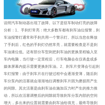
说明汽车制动器出现了故障。以下是驻车制动灯亮的故障
分析：1、手刹灯常亮：绝大多数车都有刹车油位报警，刹
车油报警灯通常和手刹共用一个警示灯。所以当您在释放
了手刹后，红色的手刹灯仍然常亮，就需要检查是不是刹
车油液位低。还有部分车型则把刹车油的更换里程输入至
车内电脑，当行驶一定里程后，行车电脑会在仪表盘或多
媒体屏幕内提示需要更换刹车油。2、刹车片变薄会引起刹
车灯报警：由于刹车片在行驶过程中会逐渐变薄，随后刹
车分泵内的活塞就会渐渐地往调整刹车片因为磨损而产生
的间隙。其次活塞是由刹车油在施加压力时产生的推力推
动，所以在活塞调整后的间隙就导致刹车分泵内部的空间
增大，多出来的位置就需要由刹车油给填充，最终导致刹