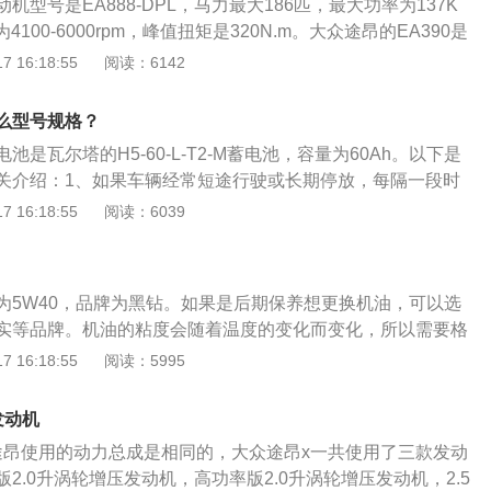
驾官网）3、255/50r20：表示轮胎的宽度为255mm(毫
机型号是EA888-DPL，马力最大186匹，最大功率为137K
，r表示子午线轮胎，20代表能安装在20英寸的轮圈上。具体
100-6000rpm，峰值扭矩是320N.m。大众途昂的EA390是
380TSI四驱尊享豪华版。（数据来源有驾官网）4、245/60/r1
是大众在法国Salzgitter的加工厂。大众途昂的发动机日常可
 16:18:55
阅读：6142
为245mm(毫米），扁平比为60，r表示子午线轮胎，18代表
保养:使用适当质量等级的润滑油。对汽油发动机应根据进排气
的轮圈上。轮胎是在各种车辆或机械上装配的接地滚动的圆环形
使用条件选用SD--SF级汽油机油；柴油发动机则要根据机械负
么型号规格？
胎通常安装在金属轮辋上，能支撑车身、缓冲外界冲击、实现
级柴油机油，选用标准以不低于生产厂家规定要求为准;定期更换
是瓦尔塔的H5-60-L-T2-M蓄电池，容量为60Ah。以下是
证车辆的行驶性能。
质量等级的润滑油在使用过程中油质都会发生变化。到一定里
关介绍：1、如果车辆经常短途行驶或长期停放，每隔一段时
，会给发动机带来种种问题。为了避免故障的发生，应结合使
持怠速不低于半个小时，以此来为电池充电。2、尽量减少发
 16:18:55
阅读：6039
并使油量适中;机油从滤清器的细孔通过时把油中的固体颗粒和
下使用车上用电设备，这样可以有效避免蓄电池过度放电而损
器中。如滤清器堵塞，机油不能通过滤芯时，会胀破滤芯或打
时最好确保车上所有门窗以及用电设备都已经关闭，避免用电
阀通过，仍把脏物带回润滑部位，促使发动机磨损，内部的污
第二天车辆打不着火。
曲轴箱。发动机在运转过程中，燃烧室内的高压未燃烧气体、
为5W40，品牌为黑钻。如果是后期保养想更换机油，可以选
的氧化物经过活塞环与缸壁之间的间隙进入曲轴箱中，与零件
实等品牌。机油的粘度会随着温度的变化而变化，所以需要格
末混在一起，形成油泥。量少时在油中悬浮，量大时从油中析
高温状态下的性能。比如说5W-30，前面的数字表示低温流动
 16:18:55
阅读：5995
油孔，造成发动机润滑困难，引起磨损；定期使用水箱清洗剂
受-30°C的低温，这个数字越小，就代表低温流动性越好，汽
中的锈迹和水垢，不但能保证发动机正常工作，而且延长水箱
更顺畅，后面的数字代表机油在100℃时的运动粘度，数值越
发动机
命。
持粘度指标，也可以理解为在高温状态下的润滑性能更好。途
途昂使用的动力总成是相同的，大众途昂x一共使用了三款发动
法如下：等待发动机温度降下来，同时也好让机油都回流到油
2.0升涡轮增压发动机，高功率版2.0升涡轮增压发动机，2.5
油滴螺丝，用油盆接住油滴内的旧机油，直到没有机油不流为