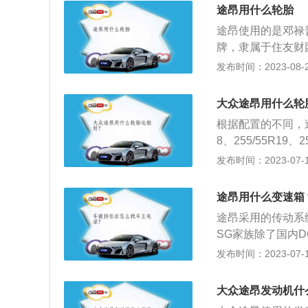
途昂用什么轮胎
途昂使用的是邓禄
牌，隶属于住友财
本对英国宣战，邓
发布时间：2023-08-27
百年历史的知名轮
1年成立以来，始
大众途昂用什么轮
基地源源不断地为
根据配置的不同，途
以及两轮车提供全面
8、255/55R1
名员工，并创造出
胎相关介绍：1、
发布时间：2023-07-17
生产基地，分别位
力，保证车轮与路
以及泰国罗勇府。
防止汽车零部件受
为乘用车、轻卡（
途昂用什么变速箱
时的噪音，保证行
在全球有五家研发
途昂采用的传动系统
费者满意度。途昂一
SG家族除了国内D
宽度为265mm(
Q500于2009
发布时间：2023-07-17
的轮圈上。具体车型
箱，采用横置布置
网）2、255/55
速箱结合手动变速
大众途昂发动机什
线轮胎，19代表能
相互交替工作，来