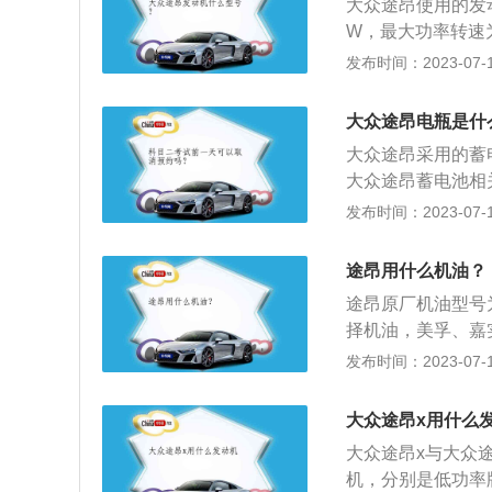
豪华版。（数据来源有
大众途昂使用的发动
米），扁平比为50
W，最大功率转速为4
车型：途昂2023款
進口发动机，出产地
发布时间：2023-07-17
8：表示轮胎的宽度
使用以下方法进行
能安装在18英寸
系统的附加装置和
大众途昂电瓶是什
弹性橡胶制品，轮
荷选用CB--CD
大众途昂采用的蓄电池
与路面的接触并保
机油及滤芯。任何
大众途昂蓄电池相
程之后，性能恶化
间启动发动机并保
发布时间：2023-07-17
用条件定期换油，
动机不启动的情况
粘稠物积存在滤清
坏。3、离开车辆
开安全阀，从旁通
途昂用什么机油？
设备彻夜工作导致
染加剧;定期清洗
途昂原厂机油型号
酸、水分、硫和氮
择机油，美孚、嘉
磨损产生的金属粉
外注意，在低温和
发布时间：2023-07-17
出，堵塞滤清器和
性，5W代表可以承
清洗水箱。除去其
车低温冷启动就会
大众途昂x用什么
和发动机的整体寿
高越能在高温下保
大众途昂x与大众
昂的机油更换的方
机，分别是低功率版
底壳；用扳手拧松