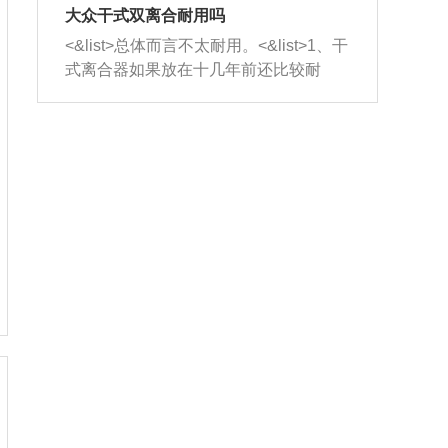
室，最后形成废气排出，就可以让三元
无法制作，需要将车辆送到修理厂或4s
造成烧机油。<&list>3、机油粘度。使用
大众干式双离合耐用吗
催化器得到清洗，排气管堵塞的情况就
店；<&list>2.车辆半轴套管防尘罩破
机油粘度过小的话，同样会有烧机油现
<&list>总体而言不太耐用。<&list>1、干
能够得到解决。
裂，破裂后会出现漏油现象，使半轴磨
象，机油粘度过小具有很好的流动性，
式离合器如果放在十几年前还比较耐
损严重，磨损的半轴容易损坏，产生异
容易窜入到气缸内，参与燃烧。<&list>
用，但是由于现在的汽车发动机动力输
响；<&list>3.稳定器的转向胶套和球头
4、机油量。机油量过多，机油压力过
出越来越高，使得干式离合器散热不足
老化，一般是使用时间过长造成的。解
大，会将部分机油压入气缸内，也会出
的缺陷也逐渐暴露出来。<&list>2、由于
决方法是更换新的质量好的转向橡胶套
现烧机油。<&list>5、机油滤清器堵塞：
干式双离合的工作环境暴露在空气中，
和球头。
会导致进气不畅，使进气压力下降，形
而离合器的散热也是通离合器罩上面的
成负压，使机油在负压的情况下吸入燃
几个小孔来进行散热。但是在行驶过程
烧室引起烧机油。<&list>6、正时齿轮或
中变速箱需要换挡，就不得不使得离合
链条磨损：正时齿轮或链条的磨损会引
器频繁工作。<&list>3、长时间的低速行
起气阀和曲轴的正时不同步。由于轮齿
驶以及过于频繁的启停，导致离合器的
或链条磨损产生的过量侧隙，使得发动
温度不断升高，而低速行驶时空气流动
机的调节无法实现：前一圈的正时和下
效率不高，无法将离合器中的热量有效
一圈可能就不一样。当气阀和活塞的运
的带走，导致离合器内部的温度不断升
动不同步时，会造成过大的机油消耗。
高，加速离合器的磨损。
解决方法：更换正时齿轮或链条。<&list
>7、内垫圈、进风口破裂：新的发动机
设计中，经常采用各种由金属和其他材