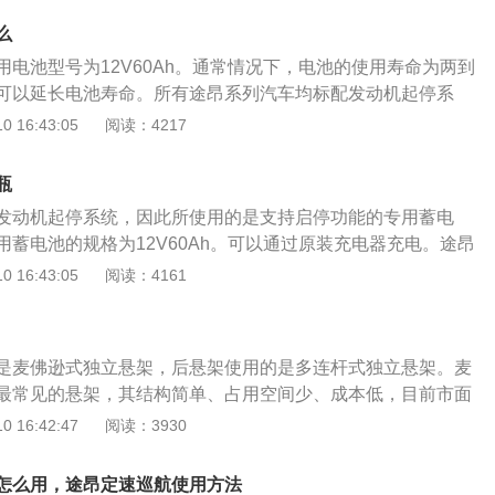
将其拿走，以防止电池冻结和损坏。
分。发动机机油是影响发动机功能和使用寿命的重要因素，发
么
须符合发动机及排气净化系统的要求，并且须与燃油品质相匹
用电池型号为12V60Ah。通常情况下，电池的使用寿命为两到
过程中发动机机油始终与燃烧残留物及燃油保持接触状态，从
可以延长电池寿命。所有途昂系列汽车均标配发动机起停系
过程。在换机油时，一定要将车子用举升机升起来，将旧机油
支持起停功能的专用电池。电池是汽车必不可少的部分，可以
 16:43:05
阅读：4217
入新机油。加新机油时油底壳机油量应控制在机油尺的上下刻
池和免维护电池。因为电池使用铅-钙合金作为栅极，所以在充
或过低，如果加入的润滑油量过多，发动机内部机件运行阻力
解量低，并且水蒸发量也低。另外，将壳密封并释放出硫酸气
的功率损失。
瓶
统电池进行比较。它的优点是不需要添加任何液体，连接桩
发动机起停系统，因此所使用的是支持启停功能的专用蓄电
通常，汽车越新，尤其是在汽车陈旧之后，由于电动机易于使
用蓄电池的规格为12V60Ah。可以通过原装充电器充电。途昂
，发电机易于使用且电池可以充满电，因此，可以节省更多的
全新中大型SUV,长宽高为5039×1989×1773mm,提供两个
 16:43:05
阅读：4161
之匹配的是7速湿式双离合变速箱。汽车采用的电瓶是原厂搭
般在一年到八年之间需要进行更换，否则会影响汽车的驾驶。
是麦佛逊式独立悬架，后悬架使用的是多连杆式独立悬架。麦
最常见的悬架，其结构简单、占用空间少、成本低，目前市面
用的都是麦佛逊式独立悬架。悬架主要包括独立悬架和非独立悬
 16:42:47
阅读：3930
有利弊。独立悬架的舒适性和操控性更好，而在支撑性方面，
，可以承受非常大的扭力。常见的非独立悬架主要有扭力梁式
怎么用，途昂定速巡航使用方法