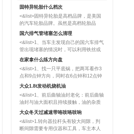
固特异轮胎什么档次
<&list>固特异轮胎是高档品牌，是美国
的汽车轮胎品牌。虽然是高档轮胎品
牌，但是中高低端的轮胎都有生产，这
国六排气管堵塞怎么清理
也是为了更好的开拓市场。
<&list>1、当车主发现自己的国六车排气
管出现堵塞的情况时，可以利用铁丝或
者是细棍，直接将杂物给取出来，如果
在家拿什么练方向盘
堵塞情况比较严重，也可以采取应急措
<&list>1、找一只平底锅，把两耳看作3
施。 <&list>2、直接利用木棍将所有的
点和9点钟方向，同时在6点钟和12点钟
杂物推到排气管里面的位置处，然后将
方向做一个标记。 <&list>2、双手握住
三元催化器拆解开，就可以将堵塞的东
大众1.8t发动机烧机油
平底锅两耳，然后往左打半圈、一圈、
西取出来。但如果是因为积碳过多引起
<&list>1、前后曲轴油封老化：前后曲轴
一圈半的练习，往右同样也要打相同的
的堵塞，就需要将三元催化器泡在草酸
油封与油大面积且持续接触，油的杂质
圈数。 <&list>3、最后强调要反复练
中进行清洗。 <&list>3、也可以利用清
和发动机内持续温度变化使其密封效果
习，这样就可以形成肌肉记忆，在真实
大众冬天过减速带咯吱咯吱响
洗剂对堵塞的情况得到解决，将清洗剂
逐渐减弱，导致渗油或漏油。<&list>2、
驾驶车辆时，不需要记忆也能打好方
放在燃油箱中，与燃油混合后，车辆启
<&list>1.转向器拉杆头有较大间隙，判
活塞间隙过大：积碳会使活塞环与缸体
向。
动时，就可以和汽油一起进入到燃烧
断间隙需要专用仪器和工具，车主本人
的间隙扩大，导致机油流入燃烧室中，