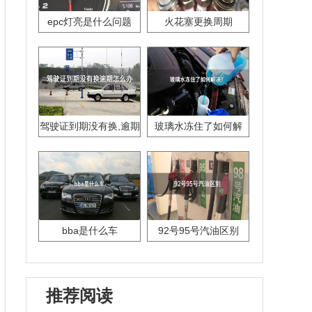
epc灯亮是什么问题
火花塞更换周期
驾驶证到期没有换,逾期
玻璃水冻住了如何解
怎么办??
决？
bba是什么车
92号95号汽油区别
推荐阅读