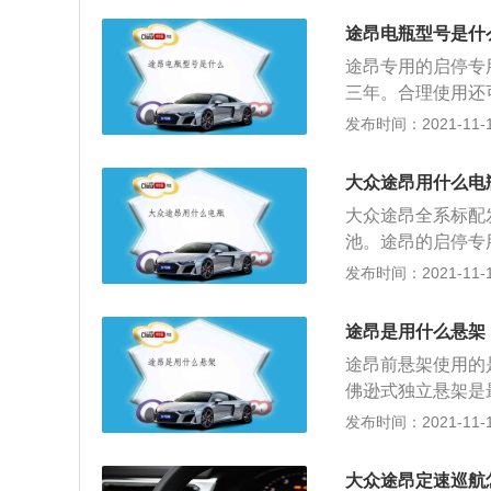
车，请取出电池并
滑油的重要组成部
途昂电瓶型号是什
动机机油品质不仅
途昂专用的启停专
配。因发动机工作
三年。合理使用还
而加速机油的老化
统，因此它们使用
发布时间：2021-11-10
放干净，然后再加
分为传统的铅酸电
度线内，不能过高
电期间产生的水分
增大，造成不必要
大众途昂用什么电
体。因此可以与传
大众途昂全系标配
头，蓄电时间长。
池。途昂的启停专
用，电池易于使用
是上汽大众集团推出的
发布时间：2021-11-10
电池。
排量的发动机，与
配的电瓶产品，一
途昂是用什么悬架
途昂前悬架使用的
佛逊式独立悬架是
上90%的汽车使
发布时间：2021-11-10
架两种，这两者各
非独立性悬架更好
大众途昂定速巡航