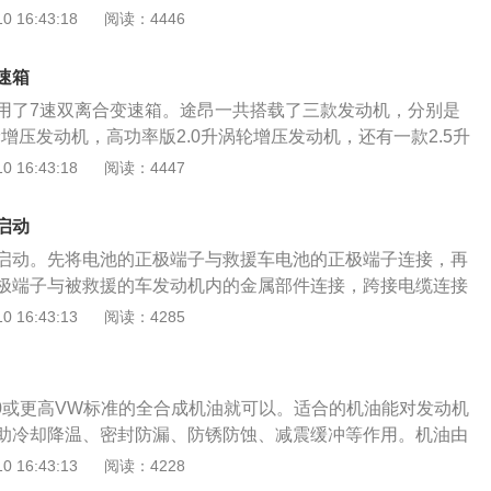
途昂x的低功率版2.0升涡轮增压发动机拥有186马力和320牛
 16:43:18
阅读：4446
机工作30秒即可，让主油道内的机油流出；用专用扳手拧下机
发动机的最大扭矩转速为1500到4000转每分钟，最大功率转
机油滤清器的油封上涂上机油，用手顺时针拧紧即可；将新机
00转每分钟。这款发动机搭载了混合喷射技术，并且使用了铝合金
盖的加油口加入，一般是一桶机油加到4分之三即可；起动发
速箱
与这款发动机匹配的是7速双离合变速箱。高功率版2.0升涡轮
观察油底螺丝和机油滤清器处是否有漏油，如有应检修；发动
用了7速双离合变速箱。途昂一共搭载了三款发动机，分别是
0马力和350牛米的最大扭矩，这款发动机的最大扭矩转速为15
油标尺，检查发动机机油在标准范围内即可。
轮增压发动机，高功率版2.0升涡轮增压发动机，还有一款2.5升
分钟，最大功率转速为4500到6200转每分钟。这款发动机搭载了
。低功率版2.0升涡轮增压发动机最大功率为137kw，最大扭矩
 16:43:18
阅读：4447
且使用了铝合金缸盖和铸铁缸体。与这款发动机匹配的是7速
率转速为4100到6000转每分钟，最大扭矩转速为1500到400
5升涡轮增压发动机拥有299马力和500牛米的最大扭矩，这款
发动机搭载了混合喷射技术，并且使用了铝合金缸盖和铸铁缸
速为2750到3500转每分钟，最大功率转速为6000转每分
启动
升涡轮增压发动机最大功率为162kw，最大扭矩为350牛米，最
载了缸内直喷技术，并且使用了铝合金缸盖。与这款发动机匹
启动。先将电池的正极端子与救援车电池的正极端子连接，再
0到6200转每分钟，最大扭矩转速为1500到4400转每分钟。这
变速箱。
极端子与被救援的车发动机内的金属部件连接，跨接电缆连接
内直喷技术，并且使用了铝合金缸盖和铸铁缸体。2.5升涡轮增
以起动。电池的寿命一般为2到3年。过了这段时间，平时要特
 16:43:13
阅读：4285
220kw，最大扭矩为500牛米，最大功率转速为6000转每分
，必要时及时更换，以免发生危险。所以车应该每隔一段时间
2750到3500转每分钟。这款发动机搭载了缸内直喷技术，并
电。汽车电池要经常充电，长时间不用会慢慢放电，直到报
盖。途昂是一款中大型suv，这款车的前悬架使用了麦弗逊式
温。在低温环境下，电池的容量比常温下低得多。所以日常生
使用了多连杆独立悬架。这款车的车身尺寸是比较大的，车内
00或更高VW标准的全合成机油就可以。适合的机油能对发动机
在露天停车场长时间停车。每隔一小段时间清洁一次蓄电池端
。
助冷却降温、密封防漏、防锈防蚀、减震缓冲等作用。机油由
滑脂以保护线束。务必检查电池上的附件和连接线。汽车熄火
部分组成。基础油是润滑油的主要成分，决定着润滑油的基本
 16:43:13
阅读：4228
器，单独使用电池不发电会对发动机造成损坏。如果长时间停
弥补和改善基础油性能方面的不足，赋予某些新的性能，是润