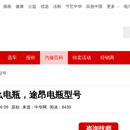
插画
健康
公益
优选
法制
守艺中华
应急中国
更多
地
选车
报价
汽修百科
特卖活动
经销商
型号
么电瓶，途昂电瓶型号
6:09
原创
来源：中华网
阅读：8430
咨询技师