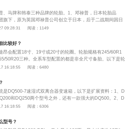
普、马牌和韩泰三种品牌的轮胎。1、邓禄普，日本轮胎品
团旗下，原为英国邓禄普公司创立于日本，后于二战期间因日
禄普橡胶厂也被日本的铁杆右翼住友财团吞并。其是一个谱写
 09:28:31
阅读：1149
胎品牌，影响力也是非常大的。2、马牌。德国马牌轮胎自187
终致力于提高消费者的乘驾体验，遍布全球的24个生产与研发
胎比较好？
科技创新提供支持，为乘用车与轻卡、卡车、公交车与工程车
昂会配置18寸、19寸或20寸的轮圈。轮胎规格有245/60R1
的轮胎解决方案。2020年德国马牌轮胎在全球拥有约56,000
9、255/50R20三种。全系车型配置的都是非全尺寸备胎。以下是轮
102亿欧元的销售额。此外，德国马牌轮胎在亚太区拥有多个
支持车辆的全部重量，承受汽车的负荷；传送牵引和制动的扭
 16:18:55
阅读：6480
于中国合肥、马来西亚八打灵再也和亚罗士打、印度马杜赖，
面的附着力。2、减轻和吸收汽车在行驶时的震动和冲击力，
3、韩泰。韩泰轮胎成立于1941年，是韩国的一家轮胎企业，
到剧烈震动和早期损坏。3、适应车辆的高速性能并降低行驶
SUV、RV等）、货车、巴士和专用赛车提供子午轮胎。韩泰
？
驶的安全性、操纵稳定性、舒适性和节能经济性。
中心，确保韩泰轮胎能够满足每个区域消费者的需求和提升消
是DQ500-7速湿式双离合器变速箱，以下是扩展资料：1、D
共使用了四种不同尺寸的轮胎：1、265/45r21：表示轮胎的
Q200和DQ250两个型号之外，还有一款强大的DQ500。2、D
毫米），扁平比为45，r表示子午线轮胎，21代表能安装在21英寸
年正式推出，是吸取DQ250设计经验后开发的7速湿式双离合变速
 16:18:55
阅读：6306
：途昂2023款530v6四驱尊崇旗舰版。（数据来源有驾官
方式，最大可承受600N·m的扭矩。3、大众途昂采用双离合变
r19：表示轮胎的宽度为255mm(毫米），扁平比为55，r表示子午
箱和自动变速箱的优点，没有使用变矩器，采用了两套离合器
么型号？
安装在19英寸的轮圈上。具体车型：途昂2023款380TSI四驱
到达无间隙换挡效果。