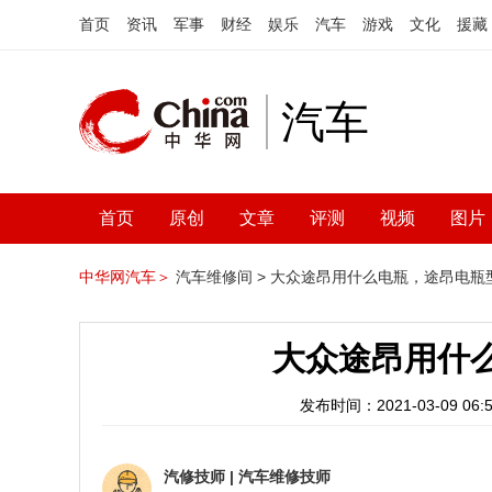
首页
资讯
军事
财经
娱乐
汽车
游戏
文化
援藏
汽车
首页
原创
文章
评测
视频
图片
中华网汽车＞
汽车维修间 >
大众途昂用什么电瓶，途昂电瓶
大众途昂用什
发布时间：2021-03-09 06:5
汽修技师
|
汽车维修技师