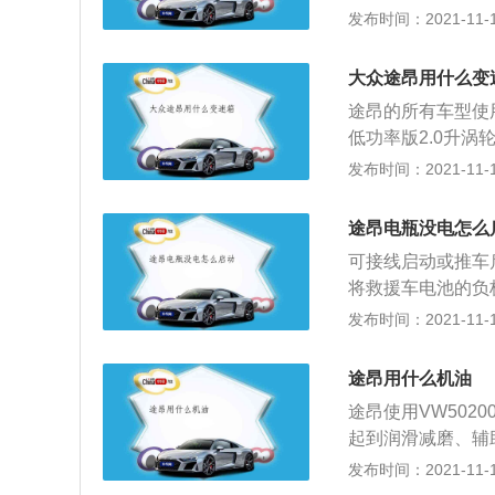
升涡轮增压发动机。
发布时间：2021-11-10
止，启动一下发动
米的最大扭矩，这款
油滤清器；在新的
速为4100到60
油在发动机气门室
大众途昂用什么变
缸盖和铸铁缸体。
动机工作5分钟，
途昂的所有车型使
增压发动机拥有22
机停止后，拔下机
低功率版2.0升涡
00到4400转每
v6涡轮增压发动机
发布时间：2021-11-10
缸内直喷技术，并
为320牛米，最大功
双离合变速箱。2.
0转每分钟。这款
发动机的最大扭矩转
途昂电瓶没电怎么
体。高功率版2.0
钟。这款发动机搭
可接线启动或推车
大功率转速为450
配的是7速双离合
将救援车电池的负
款发动机搭载了缸
完成后，发动机可
发布时间：2021-11-10
压发动机最大功率为
别注意电池的保养
钟，最大扭矩转速为
发动一次给电池充
且使用了铝合金缸
途昂用什么机油
废。同时电池怕低
独立悬架，后悬架
途昂使用VW502
活中要注意:避免
空间也是比较大的
起到润滑减磨、辅
子，并涂上专用润
基础油和添加剂两
发布时间：2021-11-10
后禁止使用汽车电
性质，添加剂则可