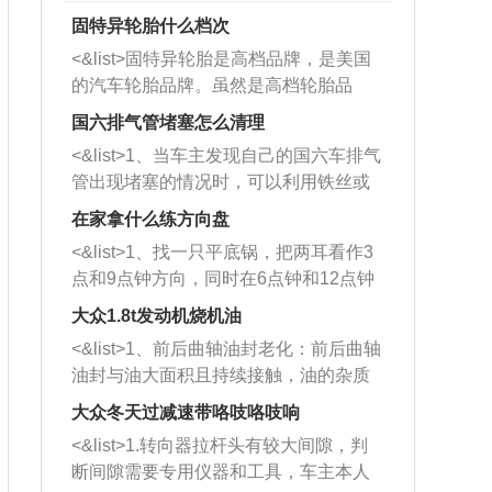
固特异轮胎什么档次
<&list>固特异轮胎是高档品牌，是美国
的汽车轮胎品牌。虽然是高档轮胎品
牌，但是中高低端的轮胎都有生产，这
国六排气管堵塞怎么清理
也是为了更好的开拓市场。
<&list>1、当车主发现自己的国六车排气
管出现堵塞的情况时，可以利用铁丝或
者是细棍，直接将杂物给取出来，如果
在家拿什么练方向盘
堵塞情况比较严重，也可以采取应急措
<&list>1、找一只平底锅，把两耳看作3
施。 <&list>2、直接利用木棍将所有的
点和9点钟方向，同时在6点钟和12点钟
杂物推到排气管里面的位置处，然后将
方向做一个标记。 <&list>2、双手握住
三元催化器拆解开，就可以将堵塞的东
大众1.8t发动机烧机油
平底锅两耳，然后往左打半圈、一圈、
西取出来。但如果是因为积碳过多引起
<&list>1、前后曲轴油封老化：前后曲轴
一圈半的练习，往右同样也要打相同的
的堵塞，就需要将三元催化器泡在草酸
油封与油大面积且持续接触，油的杂质
圈数。 <&list>3、最后强调要反复练
中进行清洗。 <&list>3、也可以利用清
和发动机内持续温度变化使其密封效果
习，这样就可以形成肌肉记忆，在真实
大众冬天过减速带咯吱咯吱响
洗剂对堵塞的情况得到解决，将清洗剂
逐渐减弱，导致渗油或漏油。<&list>2、
驾驶车辆时，不需要记忆也能打好方
放在燃油箱中，与燃油混合后，车辆启
<&list>1.转向器拉杆头有较大间隙，判
活塞间隙过大：积碳会使活塞环与缸体
向。
动时，就可以和汽油一起进入到燃烧
断间隙需要专用仪器和工具，车主本人
的间隙扩大，导致机油流入燃烧室中，