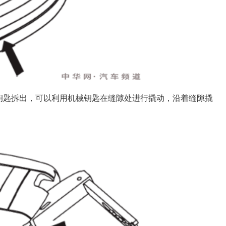
钥匙拆出，可以利用机械钥匙在缝隙处进行撬动，沿着缝隙撬