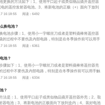
匙电池更换的方法如下：1、使用平口起子或类似物品撬开遥控器
完电的遥控发射器电池。3、将新电池的正极（+）面向下放到
池后，紧紧盖上遥控发射器盖。5、更换电池后，检查遥控发射
 16:18:55
阅读：6492
。注意事项：1、确认遥控发射器电池正负极安装正确。2、不
发射器中的任何部件，否则将阻碍正常的操作。3、不要用湿
怎么换电池？
将造成电池意外的生锈。4、在电池装入时，不要弄弯遥控发
匙更换电池步骤：1、使用小一字螺丝刀或者是塑料撬棒将遥控器
在盒子里避免粘附灰尘和油类。
撬的过程中不要伤及内部电路，特别是在冬季操作前可以用手
。2、对于可拆卸式的机械钥匙，需要先将机械钥匙拆除，可
 16:18:55
阅读：6361
缝隙处进行撬动，沿着缝隙撬开后整个盒盖都可以打开。3、
可以看到电池，型号为CR2032，取出更换即可。然后安装时
换电池？
，安装电池完毕后合上钥匙盖即可，按下按钮尝试功能是否正
电池步骤如下：1、使用小一字螺丝刀或者是塑料撬棒将遥控器壳
的过程中不要伤及内部电路，特别是在冬季操作前可以用手触
2、对于可拆卸式的机械钥匙：需要先将机械钥匙拆除，可以
 16:18:55
阅读：6334
隙处进行撬动，沿着缝隙撬开后整个盒盖都可以打开。3、打
以看到电池：型号为CR2032，取出更换即可，然后安装时应
电池？
安装电池完毕后合上钥匙盖即可，按下按钮尝试功能是否正
电池方法是：1、使用平口起子或类似物品撬开遥控器外壳；2、取
射器电池；3、将新电池的正极面向下放到盒内；4、装好电池