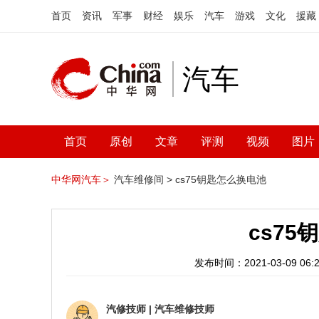
首页
资讯
军事
财经
娱乐
汽车
游戏
文化
援藏
汽车
首页
原创
文章
评测
视频
图片
中华网汽车＞
汽车维修间 >
cs75钥匙怎么换电池
cs7
发布时间：2021-03-09 06:2
汽修技师
|
汽车维修技师