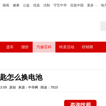
插画
健康
公益
优选
法制
守艺中华
应急中国
更多
地
选车
报价
汽修百科
特卖活动
经销商
5钥匙怎么换电池
3:09
原创
来源：中华网
阅读：7810
咨询技师