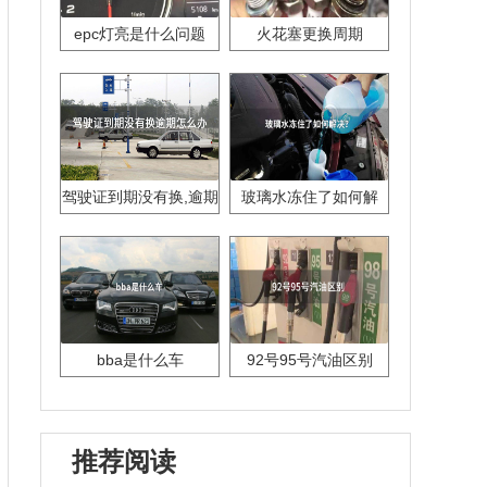
epc灯亮是什么问题
火花塞更换周期
驾驶证到期没有换,逾期
玻璃水冻住了如何解
怎么办??
决？
bba是什么车
92号95号汽油区别
推荐阅读