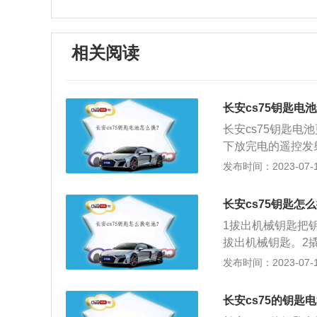
相关阅读
长安cs75钥匙电
长安cs75钥匙
下放完电的遥控发
紧盖上遥控发射器盖
发布时间：2023-07-17
50mm、1850m
息的前格栅设计，
长安cs75钥匙怎
线条勾勒出动感与
1拔出机械钥匙把
的眼睛，更显专注
拔出机械钥匙。2
钥匙的壳子撬开。
发布时间：2023-07-17
开。4换上新电池
去即可。
长安cs75的钥匙