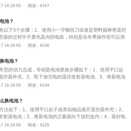
射器盖即可。扩展内容：1、车身尺寸方面。cs75是一款su
 16:18:55
阅读：6157
分别为4650mm、1850mm、1705mm，轴距为2700mm。
75有两款发动机选择，2.0L自然吸气发动机最大功率输出158马
匙电池？
压发动机最大功率输出177马力。
更换有以下3个步骤：1、使用小一字螺丝刀或者是塑料撬棒将遥控
意撬的过程中不要伤及内部电路，特别是在冬季操作前可以用
电。2、对于可拆卸式的机械钥匙，需要先将机械钥匙拆出，
 16:18:55
阅读：6146
在缝隙处进行撬动，沿着缝隙撬开后整个盒盖都可以打开。
盖后可以看到电池，型号为CR2032，取出更换即可。然后安装
更换电池？
向，安装电池完毕后合上钥匙盖即可，按下按钮尝试功能是否
现款车型的动力总成，车钥匙电池更换步骤如下：1、使用平口起
遥控器外壳。2、取下放完电的遥控发射器电池。3、将新电池
下放到盒内。4、装好电池后，紧紧盖上遥控发射器盖。更换电
 16:18:55
阅读：6144
射器是否能正常操作。5、若自己更换无法正常使用，可前往
者相关场所请专业人员进行更换。
怎么换电池？
电池方法如下：1、使用平口起子或类似物品撬开遥控器外壳；2、
发射器电池；3、将新电池的正极面向下放到盒内；4、装好电
发射器盖即可。cs75相关资料如下：1.cs75是一款suv，其
 16:18:55
阅读：6125
4650mm、1850mm、1705mm，轴距为2700mm。2.动力