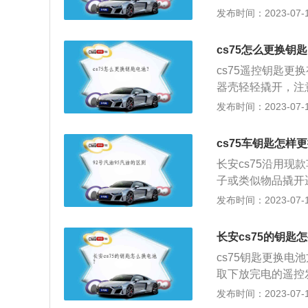
后，紧紧盖上遥控发
发布时间：2023-07-17
v，其车身尺寸长宽高
2、动力方面。cs
cs75怎么更换钥
力，1.8L涡轮增
cs75遥控钥匙
器壳轻轻撬开，注
手触碰金属释放静
发布时间：2023-07-17
可以利用机械钥匙
3、打开遥控钥匙
cs75车钥匙怎样
时应注意正负极方
长安cs75沿用
正常。
子或类似物品撬开
的正极（+）面向
发布时间：2023-07-17
池后，检查遥控发
附近的汽车商店或
长安cs75的钥匙
cs75钥匙更换
取下放完电的遥控
池后，紧紧盖上遥控
发布时间：2023-07-17
车身尺寸长宽高分别为