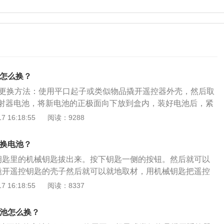
池怎么换？
电池更换方法：使用平口起子或类似物品撬开遥控器外壳，然后取
射器电池，将新电池的正极面向下放到盒内，装好电池后，紧
。长安cs75是一款紧凑型SUV，其车身尺寸长宽高分别为46
 16:18:55
阅读：9288
m、1705mm，轴距为2700mm。外观方面，长安cs75极赋阳刚气
大胆突破常规手法，与大灯巧妙融为一体，以更具个性的硬朗
么换电池？
狂野的个性。双矩形前脸大灯特有扁平化处理，犹如一双犀利
钥匙里的机械钥匙拔出来。按下钥匙一侧的按钮。然后就可以
且气势凌人，让整个车显得张扬而富有激情。
撬开遥控钥匙的壳子然后就可以就地取材，用机械钥匙把遥控
3把钥匙打开只要撬开一条缝隙，就可以慢慢地把整个钥匙打
 16:18:55
阅读：8337
把有蓝色电路板的一边壳子扣过来，换上新电池，把钥匙装回
电池怎么换？