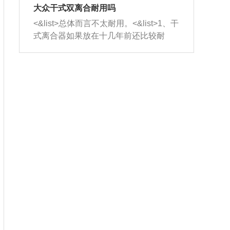
室，最后形成废气排出，就可以让三元
无法制作，需要将车辆送到修理厂或4s
造成烧机油。<&list>3、机油粘度。使用
大众干式双离合耐用吗
催化器得到清洗，排气管堵塞的情况就
店；<&list>2.车辆半轴套管防尘罩破
机油粘度过小的话，同样会有烧机油现
<&list>总体而言不太耐用。<&list>1、干
能够得到解决。
裂，破裂后会出现漏油现象，使半轴磨
象，机油粘度过小具有很好的流动性，
式离合器如果放在十几年前还比较耐
损严重，磨损的半轴容易损坏，产生异
容易窜入到气缸内，参与燃烧。<&list>
用，但是由于现在的汽车发动机动力输
响；<&list>3.稳定器的转向胶套和球头
4、机油量。机油量过多，机油压力过
出越来越高，使得干式离合器散热不足
老化，一般是使用时间过长造成的。解
大，会将部分机油压入气缸内，也会出
的缺陷也逐渐暴露出来。<&list>2、由于
决方法是更换新的质量好的转向橡胶套
现烧机油。<&list>5、机油滤清器堵塞：
干式双离合的工作环境暴露在空气中，
和球头。
会导致进气不畅，使进气压力下降，形
而离合器的散热也是通离合器罩上面的
成负压，使机油在负压的情况下吸入燃
几个小孔来进行散热。但是在行驶过程
烧室引起烧机油。<&list>6、正时齿轮或
中变速箱需要换挡，就不得不使得离合
链条磨损：正时齿轮或链条的磨损会引
器频繁工作。<&list>3、长时间的低速行
起气阀和曲轴的正时不同步。由于轮齿
驶以及过于频繁的启停，导致离合器的
或链条磨损产生的过量侧隙，使得发动
温度不断升高，而低速行驶时空气流动
机的调节无法实现：前一圈的正时和下
效率不高，无法将离合器中的热量有效
一圈可能就不一样。当气阀和活塞的运
的带走，导致离合器内部的温度不断升
动不同步时，会造成过大的机油消耗。
高，加速离合器的磨损。
解决方法：更换正时齿轮或链条。<&list
>7、内垫圈、进风口破裂：新的发动机
设计中，经常采用各种由金属和其他材