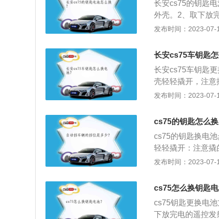
长安cs75的钥
外壳。2、取下放
盒内。4、装好电
发布时间：2023-07-17
器是否能正常操作
要移动或触摸遥控
长安cs75车钥匙
的手更换电池，水
长安cs75车钥
射器的插入电极，
壳轻轻撬开，注意
触碰金属释放静电
发布时间：2023-07-17
以利用机械钥匙在
打开遥控钥匙盖后
cs75的钥匙怎么
应注意正负极方向
cs75的钥匙换
常。
轻轻撬开：注意撬
碰金属释放静电。
发布时间：2023-07-17
利用机械钥匙在缝
开遥控钥匙盖后可
cs75怎么换钥匙
注意正负极方向，
cs75钥匙更换
常。
下放完电的遥控发