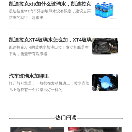
凯迪拉克xts加什么玻璃水，凯迪拉克
xts玻璃水怎么加
凯迪拉克xts汽车添加玻璃水没有限定，建议去买
防冻的就行，超市里...
凯迪拉克XT4玻璃水怎么加，XT4玻璃
水加注位置及容量
凯迪拉克XT4的玻璃水加注口位于发动机舱盖右
下角，瓶盖带有洗涤器...
汽车玻璃水加哪里
打开前引擎盖，一般都在发动机边上，喷水壶盖
儿上边都有一个和指示灯一样的...
热门阅读