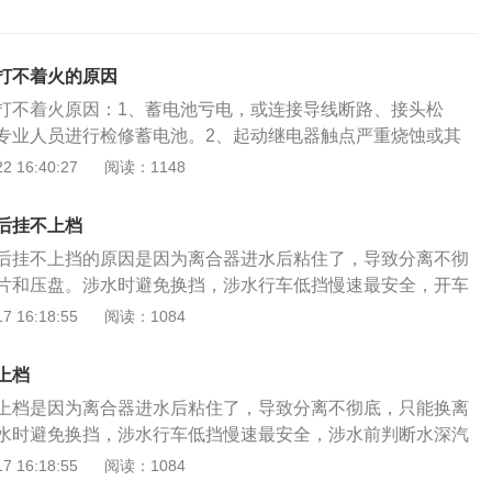
打不着火的原因
打不着火原因：1、蓄电池亏电，或连接导线断路、接头松
专业人员进行检修蓄电池。2、起动继电器触点严重烧蚀或其
法：请专业人员进行检修起动继电器。3、起动机电磁开关的
 16:40:27
阅读：1148
吸拉线圈断路；解决办法：请专业人员进行检修起动机电磁开
流电动机内部绕组断路或短路；解决办法：请专业人员进行检
后挂不上档
机。5、起动机电枢轴弯曲，轴与轴承间隙过紧起动机电磁开
后挂不上挡的原因是因为离合器进水后粘住了，导致分离不彻
或其吸拉线圈断路。；解决办法：请专业人员进行检修起动机
片和压盘。涉水时避免换挡，涉水行车低挡慢速最安全，开车
器严重烧蚀，电刷磨损过多，电刷在刷架内卡住或压刷弹簧过
水深、流速和水底情况以及进、出水域的宽窄和道路情况，由
 16:18:55
阅读：1084
专业人员进行检修换向器。7、水是通过排气管倒灌进发动
全地通过。大多数来讲，水位达到前保险杠或轮胎的三分之二
相应的保护系统，才导致熄火。解决办法：请专业人员进行检
一定的危险了。水深的标准是水不会到达汽车的底盘。水不深
坑熄火打不着了，千万不要继续尝试启动，因为有可能水已经
上档
在涉水开车过程中，注意不要松油门和换挡，否则很容易引起
机缸体了。如果还尝试启动，有可能造成发动机损坏。建议联
上档是因为离合器进水后粘住了，导致分离不彻底，只能换离
发动机的工作。涉水时避免换挡，在确认汽车能够通过时，大
业维修厂或4S店，拆开缸体把水排出来。
水时避免换挡，涉水行车低挡慢速最安全，涉水前判断水深汽
短、水位最浅、水流缓慢及水底最坚实的路段。汽车涉水时，
须仔细查看水深、流速和水底情况以及进、出水域的宽窄和道
 16:18:55
阅读：1084
正常、转向和制动机构灵敏可靠。开车中要稳住油门，保持汽
断是否能安全地通过。汽车涉水挂不上档的原因涉水后检查：