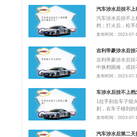
车有足够而稳定的
一、万向节球笼防
水底路为泥沙时更
汽车涉水后挂不上
车辆涉水时积水进
而发生意外。汽车
汽车涉水后挂不上
气滤清器空气滤清
机被万向节球笼有
档；打火后，松手
近期管道，如果是
内，会影响方向助
恢复正常。故障原
发布时间：2023-07-17
部的进水情况了。
机的门户，在车辆
出现了故障和刹车
开车后很可能将线
有水进入了发动机
应保证发动机运转
干燥处理，如果不
吉利帝豪涉水后挂
发动机舱里有非常
车有足够而稳定的
的积水全都是很脏
检查时如果发现线
吉利帝豪涉水后挂
水底路为泥沙时更
底盘缝隙等地方，
能会短路；4、检
中换档困难，或挂
而发生意外。
全都车主应将车辆
物。在车辆涉水时
倒档，再次启动车
发布时间：2023-07-17
防锈能力。
底盘生锈，甚至部
用车防进水的方法
理底盘，也可以做
在排水沟、涵洞下
车涉水后挂不上档
在暴雨强降水天气
谨慎通过。如果积
1拉手刹在车子熄
容易积水的地方停
可以涉水通过时也
刹，在车子移到的
高度超过轮胎的一
冲。车辆进水处理
么车子熄火后，再
发布时间：2023-07-17
注意，要挂低速1
在路边或是地下车
法：电话报案，汽
水路段，导致车内
库，由于积水太深
上拨打保险公司电
汽车涉水后第二天