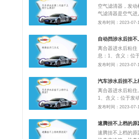
进水、熄火，无法
空气滤清器，发动
话进行报案。
气滤清器是空气进
如果是湿的就表明
发布时间：2023-07-17
况。2、发动机舱
能将线束的接口打
自动挡涉水后挂不
理，如果不适时处
离合器进水后粘住
着在底盘缝隙等地
息：1、含义：位
将车辆开到洗车店
在飞轮的后平面上
发布时间：2023-07-17
轴上的装置。2、
变速箱暂时分离和
汽车涉水后挂不上
离合器进水后粘住
1、含义：位于发
轮的后平面上，是
发布时间：2023-07-17
的装置。2、作用
箱暂时分离和逐渐
速腾挂不上档的原
速腾挂不上档的原