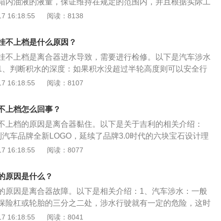
箱内油液的液量，保证维持在规定的范围内，并且根据实际工
填，补填时需要保证新加入的油液是同一种油液；2、及时检
 16:18:55
阅读：8138
部位的状态：日常维护过程中要对各连接部位的状态进行检
出现松动、磨损损坏等故障，连接部位出现松动时要及时拧
挂不上档是什么原因？
的驾驶习惯：日常使用过程中养成良好开车习惯，在进行换挡
挂不上档是离合器进水导致，需要进行检修。以下是汽车涉水
杆不能太用力，要采用规定的方法防止打坏齿轮、损坏操纵杆
1、判断积水的深度：如果积水没超过半轮高度则可以安全行
杆等问题。
继续行驶。2、使用雪地模式：进入积水路段后，减速慢行，
 16:18:55
阅读：8107
用一档，最好进入雪地模式，防止车轮出现打滑。3、连续制
后，连续制动几次，将刹车盘里的水分蒸发，以免影响汽车的
不上档怎么回事？
不上档的原因是离合器黏住。以下是关于吉利的相关介绍：
汽车品牌全新LOGO，延续了品牌3.0时代的六块宝石设计理
为设计源点，将星光银、深空灰和地球蓝融汇其中，展示了吉
 16:18:55
阅读：8077
0时代的蓝天大地，升级为对广袤宇宙的追求。2、重大事件：吉
电品牌——几何正式发布，几何品牌定位为“高端纯电品牌”，
的原因是什么？
户纯电出行的首选品牌”。2019年7月3日，百度和吉利达成战
的原因是离合器故障。以下是相关介绍：1、汽车涉水：一般
搭载小度车载交互系统。
保险杠或轮胎的三分之二处，涉水行驶就有一定的危险，这时
此外，汽车涉水时要避免换挡，在确认汽车能够通过时，一般
 16:18:55
阅读：8041