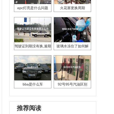
epc灯亮是什么问题
火花塞更换周期
驾驶证到期没有换,逾期
玻璃水冻住了如何解
怎么办??
决？
bba是什么车
92号95号汽油区别
推荐阅读