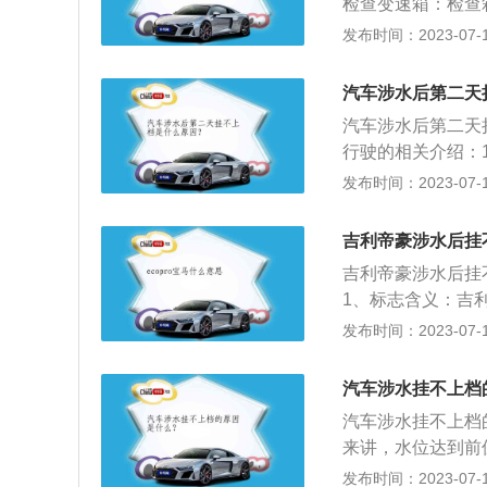
检查变速箱：检查
作情况及时进行补
发布时间：2023-07-17
查变速箱不同连接
查，及时发现是否
汽车涉水后第二天
紧；3、养成良好
汽车涉水后第二天
时，操作变速操纵
行驶的相关介绍：
拨叉以及损坏操纵
驶，否则不建议再
发布时间：2023-07-17
自动挡汽车尽量使
动：驶出积水路段
吉利帝豪涉水后挂
制动性能。
吉利帝豪涉水后挂
1、标志含义：吉利
念，以延展的宇宙
发布时间：2023-07-17
利汽车从品牌3.
利汽车集团旗下纯
汽车涉水挂不上档
致力于打造“全球用
汽车涉水挂不上档
略合作吉利汽车将
来讲，水位达到前
就不要冒然前进。
发布时间：2023-07-17