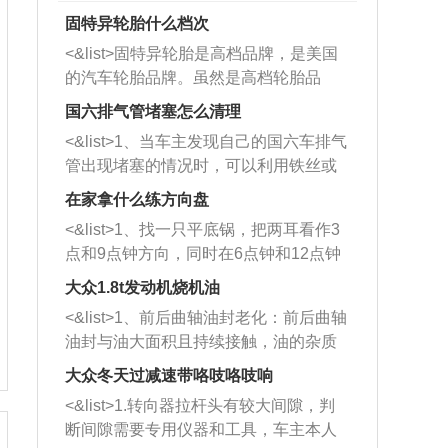
固特异轮胎什么档次
<&list>固特异轮胎是高档品牌，是美国
的汽车轮胎品牌。虽然是高档轮胎品
牌，但是中高低端的轮胎都有生产，这
国六排气管堵塞怎么清理
也是为了更好的开拓市场。
<&list>1、当车主发现自己的国六车排气
管出现堵塞的情况时，可以利用铁丝或
者是细棍，直接将杂物给取出来，如果
在家拿什么练方向盘
堵塞情况比较严重，也可以采取应急措
<&list>1、找一只平底锅，把两耳看作3
施。 <&list>2、直接利用木棍将所有的
点和9点钟方向，同时在6点钟和12点钟
杂物推到排气管里面的位置处，然后将
方向做一个标记。 <&list>2、双手握住
三元催化器拆解开，就可以将堵塞的东
大众1.8t发动机烧机油
平底锅两耳，然后往左打半圈、一圈、
西取出来。但如果是因为积碳过多引起
<&list>1、前后曲轴油封老化：前后曲轴
一圈半的练习，往右同样也要打相同的
的堵塞，就需要将三元催化器泡在草酸
油封与油大面积且持续接触，油的杂质
圈数。 <&list>3、最后强调要反复练
中进行清洗。 <&list>3、也可以利用清
和发动机内持续温度变化使其密封效果
习，这样就可以形成肌肉记忆，在真实
大众冬天过减速带咯吱咯吱响
洗剂对堵塞的情况得到解决，将清洗剂
逐渐减弱，导致渗油或漏油。<&list>2、
驾驶车辆时，不需要记忆也能打好方
放在燃油箱中，与燃油混合后，车辆启
<&list>1.转向器拉杆头有较大间隙，判
活塞间隙过大：积碳会使活塞环与缸体
向。
动时，就可以和汽油一起进入到燃烧
断间隙需要专用仪器和工具，车主本人
的间隙扩大，导致机油流入燃烧室中，