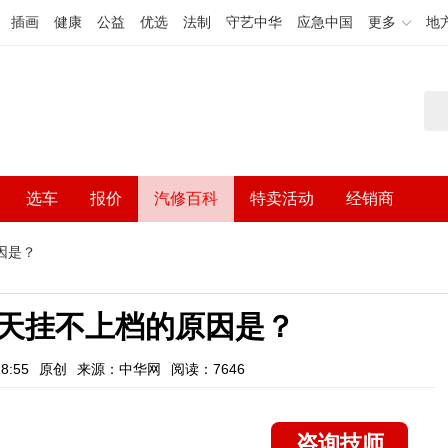
插画
健康
公益
优选
法制
守艺中华
应急中国
更多
地
选车
报价
汽修百科
特卖活动
经销商
因是？
天挂不上档的原因是？
8:55
原创
来源：中华网
阅读：7646
咨询技师