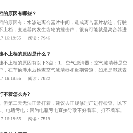
水位最浅、水流缓慢及水底最坚实的路段。2、离合器进水：
有可能就是离合器进水，导致摩擦力减小，传递扭矩下降，短
档的原因有哪些？
么太大影响，但时间长了可能会损坏离合器的三件套，所以进
档的原因有：水渗进离合器片中间，造成离合器片粘连，行驶
到维修店进行检修。
不上档，变速器内发生齿轮的撞击声，很有可能就是离合器进
1、在车辆过深水后，挂不上档的时候，可以做到以下几点：
 16:18:55
阅读：7946
下，拉手刹，先一档或是倒档。打火后，松手刹，在车子移到
档。2、扩展资料：开车进入积水区后一定要减速慢行，如果
挂不上档的原因是什么？
水花很有可能进入进气道导致发动机熄火。
挂不上档的原因有以下3点：1、空气滤清器：空气滤清器是空
户，在车辆涉水后检查空气滤清器和近期管道，如果是湿就表
发动机，需要耐心检查发动机内部的进水情况。2、发动机舱
 16:18:55
阅读：7822
有非常多线束、电路，车辆涉水开车后很可能将线束的接口打
发现线束接口已打湿，需要马上进行干燥处理，如果不适时处
打不着怎么办?
3、底盘故障：在车辆涉水时，脏东西会附着在底盘缝隙等地
，但第二天无法正常打着，建议去正规修理厂进行检查。以下
锈，甚至部件故障。所以车辆涉水后车主应将车辆开到洗车店
1、电瓶亏电：因为电瓶亏电直接导致不好着车、打不着车。
可以做个底盘装甲，提高底盘的防锈能力。
接触不良，蓄电池管理系统问题都会造成这类问题。2、点火
 16:18:55
阅读：7519
问题之后，首先要检查的就是汽车的“点火系统”，点火系统也
果点火线圈、火花塞故障，也会导致不着车。