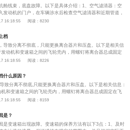
前行。一旦车辆被浸泡在水里，车主必须马上拨打保险公司电
机舱线束，底盘故障。以下是具体介绍：1、空气滤清器：空
入发动机的门户，在车辆涉水后检查空气滤清器和近期管道，
可能有水进入了发动机，需要耐心检查发动机内部的进水情
 16:18:55
阅读：8230
线束：发动机舱里有非常多线束、电路，车辆涉水开车后很可
湿，在检查时如果发现线束接口已打湿，需要马上进行干燥处
上档
理很可能会短路。3、底盘故障：在车辆涉水时，脏东西会附
，导致分离不彻底，只能更换离合器片和压盘。以下是相关信
方，会引起底盘生锈，甚至部件故障。所以车辆涉水后车主应
于发动机和变速箱之间的飞轮壳内，用螺钉将离合器总成固定
彻底清理底盘，也可以做个底盘装甲，提高底盘的防锈能力。
，是把汽车或其他动力机械的引擎动力以开关的方式传递至车
 16:18:55
阅读：8226
作用：驾驶员可根据需要踩下或松开离合器踏板，使发动机与
逐渐接合，以切断或传递发动机向变速器输入的动力。
档什么原因？
,导致分离不彻底,只能更换离合器片和压盘。以下是相关信息：
动机和变速箱之间的飞轮壳内，用螺钉将离合器总成固定在飞
把汽车或其他动力机械的引擎动力以开关的方式传递至车轴上
 16:18:55
阅读：8159
：驾驶员可根据需要踩下或松开离合器踏板，使发动机与变速
接合，以切断或传递发动机向变速器输入的动力。
因是？
因是变速箱出现故障。变速箱的保养方法有以下3点：1、及时