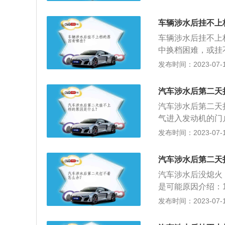
应选择距离最短、
挂不上档，其实很
车辆涉水后挂不上
期可能对驾驶没什
车辆涉水后挂不上
水感觉异样后最好
中换档困难，或挂
水导致挂不上档。
发布时间：2023-07-17
在车子熄火的状态
的状态下再挂别的
汽车涉水后第二天
快速通过，溅起的
汽车涉水后第二天
气进入发动机的门
明可能有水进入了
发布时间：2023-07-17
线束：发动机舱里
湿，在检查时如果
汽车涉水后第二天
理很可能会短路。
汽车涉水后没熄火
方，会引起底盘生
是可能原因介绍：
彻底清理底盘，也
一般电瓶接线柱处
发布时间：2023-07-17
系统：排除电瓶的
是着车的关键，如