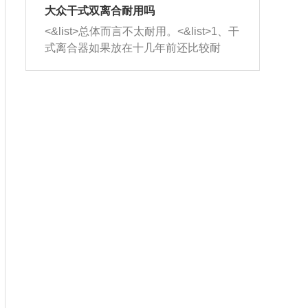
室，最后形成废气排出，就可以让三元
无法制作，需要将车辆送到修理厂或4s
造成烧机油。<&list>3、机油粘度。使用
大众干式双离合耐用吗
催化器得到清洗，排气管堵塞的情况就
店；<&list>2.车辆半轴套管防尘罩破
机油粘度过小的话，同样会有烧机油现
<&list>总体而言不太耐用。<&list>1、干
能够得到解决。
裂，破裂后会出现漏油现象，使半轴磨
象，机油粘度过小具有很好的流动性，
式离合器如果放在十几年前还比较耐
损严重，磨损的半轴容易损坏，产生异
容易窜入到气缸内，参与燃烧。<&list>
用，但是由于现在的汽车发动机动力输
响；<&list>3.稳定器的转向胶套和球头
4、机油量。机油量过多，机油压力过
出越来越高，使得干式离合器散热不足
老化，一般是使用时间过长造成的。解
大，会将部分机油压入气缸内，也会出
的缺陷也逐渐暴露出来。<&list>2、由于
决方法是更换新的质量好的转向橡胶套
现烧机油。<&list>5、机油滤清器堵塞：
干式双离合的工作环境暴露在空气中，
和球头。
会导致进气不畅，使进气压力下降，形
而离合器的散热也是通离合器罩上面的
成负压，使机油在负压的情况下吸入燃
几个小孔来进行散热。但是在行驶过程
烧室引起烧机油。<&list>6、正时齿轮或
中变速箱需要换挡，就不得不使得离合
链条磨损：正时齿轮或链条的磨损会引
器频繁工作。<&list>3、长时间的低速行
起气阀和曲轴的正时不同步。由于轮齿
驶以及过于频繁的启停，导致离合器的
或链条磨损产生的过量侧隙，使得发动
温度不断升高，而低速行驶时空气流动
机的调节无法实现：前一圈的正时和下
效率不高，无法将离合器中的热量有效
一圈可能就不一样。当气阀和活塞的运
的带走，导致离合器内部的温度不断升
动不同步时，会造成过大的机油消耗。
高，加速离合器的磨损。
解决方法：更换正时齿轮或链条。<&list
>7、内垫圈、进风口破裂：新的发动机
设计中，经常采用各种由金属和其他材