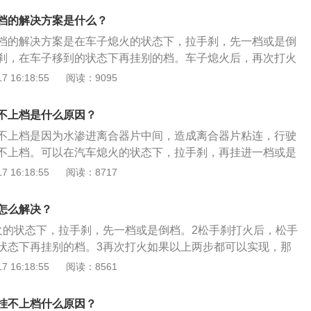
动力，一次通过，尽量避免中途停车、换挡或急转弯，尤其是
尘套方向机被万向节球笼有防尘套包裹着，如果防尘套破损，
要注意。行进中要看远顾近，避免使车辆偏离正常的涉水路线
档的解决方案是什么？
入球笼内，会影响方向助力，严重的会引起方向卡死。二、空
涉水挂不上挡的原因涉水后检查：1、万向节球笼防尘套方向
档的解决方案是在车子熄火的状态下，拉手刹，先一档或是倒
器是空气进入发动机的门户，在车辆涉水后检查空气滤清器和
防尘套包裹着，如果防尘套破损，车辆涉水时积水进入球笼
刹，在车子移到的状态下再挂别的档。车子熄火后，再次打火
湿的话就表明可能有水进入了发动机，就用耐心检查发动机内
力，严重的会引起方向卡死；2、空气滤清器是空气进入发动
因：排挡杆总成内部出现故障；排挡杆内部的P挡锁止电磁阀
 16:18:55
阅读：9095
三、发动机舱线束发动机舱里有非常多线束、电路，车辆涉水
涉水后检查空气滤清器和进气管道，如果是湿的话就表明可能
开关出现故障；离合器分离不彻底。注意事项：汽车涉水时，
束的接口打湿，在检查时如果发现线束接口湿了，用马上进行
，就用耐心检查发动机内部的进水情况了；3、发动机舱线束
正常、转向和制动机构灵敏可靠。开车中要稳住油门，保持汽
适时处理的话很可能会短路。四、检查底盘下雨天气，道路上
不上档是什么原因？
多线束、电路，车辆涉水开车后很可能将线束的接口打湿，在
动力，一次通过，尽量避免中途停车、换挡或急转弯，尤其是
的，里面有各种杂物。在车辆涉水时，这些脏东西就会附着在
束接口湿了，用马上进行干燥处理，如果不适时处理的话很可
不上档是因为水渗进离合器片中间，造成离合器片粘连，行驶
要注意；行进中要看远顾近，避免使车辆偏离正常的涉水路线
时间久了就会引起底盘生锈，甚至部件故障。所以，车辆涉水
查底盘下雨天气，道路上的积水全都是很脏的，里面有各种杂
不上档。可以在汽车熄火的状态下，拉手刹，再挂进一档或是
开到洗车店彻底清理底盘，也可以做个底盘装甲，提高底盘的
，这些脏东西就会附着在底盘缝隙等地方，时间久了就会引起
辆即可。如果还没解决问题就需要前往维修厂进行维修。雨季
 16:18:55
阅读：8717
件故障。所以，车辆涉水全都车主应将车辆开到洗车店彻底清
：在暴雨强降水天气时，要尽量往地势较高的地方停车，不要
个底盘装甲，提高底盘的防锈能力。雨季用车防进水的方法：
等容易积水的地方停车。通过积水路面时，一定要视实际情况
怎么解决？
时，要尽量往地势较高的地方停车，不要在排水沟、涵洞下等
水高度超过轮胎的一半，就不能涉水通过。如果水较浅，汽车
火的状态下，拉手刹，先一档或是倒档。2松手刹打火后，松手
车。通过积水路面时，一定要视实际情况谨慎通过。如果积水
要注意，要挂低速1挡或2挡平稳开进水中，避免大轰油门或猛
状态下再挂别的档。3再次打火如果以上两步都可以实现，那
半，就不能涉水通过。如果水较浅，汽车可以涉水通过时也要
方法：电话报案，汽车进水一般分为两种情况。一是车辆停放
次打火就一切正常。
 16:18:55
阅读：8561
挡或2挡平稳开进水中，避免大轰油门或猛冲。车辆进水处理方
库，由于积水太深导致车辆进水，二是车辆在行驶时，开进积
车进水一般分为两种情况。一是车辆停放在路边或是地下车
进水、熄火，无法前行。一旦车辆被浸泡在水里，车主必须马
导致车辆进水，二是车辆在行驶时，开进积水路段，导致车内
话进行报案。
挂不上档什么原因？