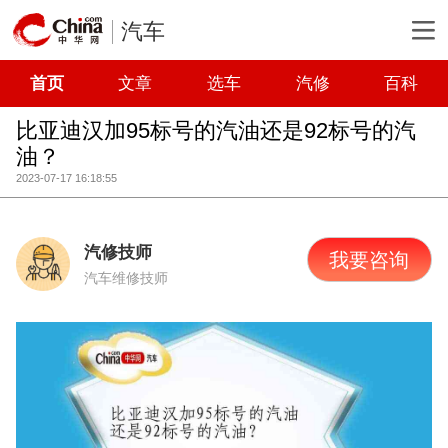
汽车
首页
文章
选车
汽修
百科
比亚迪汉加95标号的汽油还是92标号的汽
油？
2023-07-17 16:18:55
汽修技师
我要咨询
汽车维修技师