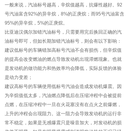
一般来说，汽油标号越高，辛烷值越高，抗爆性越好。92
号汽油富含92%的异辛烷，8%的正庚烷；而95号汽油富含
95%的异辛烷，5%的正庚烷。
比亚迪汉偶尔加错汽油标号，只需要用完后换回正确的汽
油标号即可，但如长期加错汽油标号，则会有以下影响：
建议低标号的车辆错加高标号汽油不会有损伤，但辛烷值
的提高会改变燃油的燃点导致发动机出现滞燃现象。也就
是发动机的做功能力和热效率均会降低，实际反馈的体验
是动力变差；
建议高标号的车辆使用低标号汽油会造成发动机爆震。因
为辛烷值低太多，汽油燃点降低后在压缩冲程中会被提前
点燃，在压缩冲程中一旦在火花塞没有在点火之前爆燃，
上升的冲程会出现阻力。这一阻力会导致发动机的运行非
常不稳定，如果是无感爆震只是噪音加大，对发动机的损