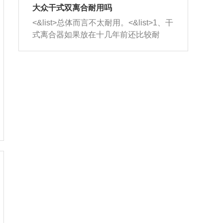
室，最后形成废气排出，就可以让三元
无法制作，需要将车辆送到修理厂或4s
造成烧机油。<&list>3、机油粘度。使用
大众干式双离合耐用吗
催化器得到清洗，排气管堵塞的情况就
店；<&list>2.车辆半轴套管防尘罩破
机油粘度过小的话，同样会有烧机油现
<&list>总体而言不太耐用。<&list>1、干
能够得到解决。
裂，破裂后会出现漏油现象，使半轴磨
象，机油粘度过小具有很好的流动性，
式离合器如果放在十几年前还比较耐
损严重，磨损的半轴容易损坏，产生异
容易窜入到气缸内，参与燃烧。<&list>
用，但是由于现在的汽车发动机动力输
响；<&list>3.稳定器的转向胶套和球头
4、机油量。机油量过多，机油压力过
出越来越高，使得干式离合器散热不足
老化，一般是使用时间过长造成的。解
大，会将部分机油压入气缸内，也会出
的缺陷也逐渐暴露出来。<&list>2、由于
决方法是更换新的质量好的转向橡胶套
现烧机油。<&list>5、机油滤清器堵塞：
干式双离合的工作环境暴露在空气中，
和球头。
会导致进气不畅，使进气压力下降，形
而离合器的散热也是通离合器罩上面的
成负压，使机油在负压的情况下吸入燃
几个小孔来进行散热。但是在行驶过程
烧室引起烧机油。<&list>6、正时齿轮或
中变速箱需要换挡，就不得不使得离合
链条磨损：正时齿轮或链条的磨损会引
器频繁工作。<&list>3、长时间的低速行
起气阀和曲轴的正时不同步。由于轮齿
驶以及过于频繁的启停，导致离合器的
或链条磨损产生的过量侧隙，使得发动
温度不断升高，而低速行驶时空气流动
机的调节无法实现：前一圈的正时和下
效率不高，无法将离合器中的热量有效
一圈可能就不一样。当气阀和活塞的运
的带走，导致离合器内部的温度不断升
动不同步时，会造成过大的机油消耗。
高，加速离合器的磨损。
解决方法：更换正时齿轮或链条。<&list
>7、内垫圈、进风口破裂：新的发动机
设计中，经常采用各种由金属和其他材