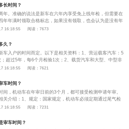
警队附近设体检点。5、申请表：申请人在车管所内领取《机
多长时间？
》，并按填表须知填写。
两年。准确的说法是新车在六年内享受免上线年检，但需要在
四年年满时领取合格标志，如果没有领取，也会认为是没有年
注：小型、微型非营运载客汽车6年内，每2年检测一次，超过
 16:18:55
阅读：7673
超过15年的情况，每6个月检验1次。营运载客汽车5年以内每年
年的情况，每6个月检验1次。载货汽车和大型、中型非营运载客
多久？
检验1次，超过10年的情况，每6个月检验1次。
新车入户的时间而定。以下是相关资料：1、营运载客汽车：5
次；超过5年，每6个月检验1次；2、载货汽车和大型、中型非
年以内每年检验1次；超过10年，每6个月检验1次。3、小型、
 16:18:55
阅读：7621
车：6年以内可免检2次，需每两年申领一次年检标志；超过6
超过15年，每6个月检验1次。
审车时间？
时间，机动车在年审日前的3个月，都可接受检测申请年审。
相关介绍：1、规定：国家规定，机动车必须定期通过尾气检
灯、刹车、底盘等检测合格，并以无违章记录的情况下，发放
 16:18:55
阅读：7231
有年检日期按行驶证上登记的日期为准，机动车从注册登记之
进行安全技术检验，一般统称为“年检”或“年审”。2、简介：
是审车时间？
每个已经取得正式号牌和行驶证的车辆都必须要的一项检测，