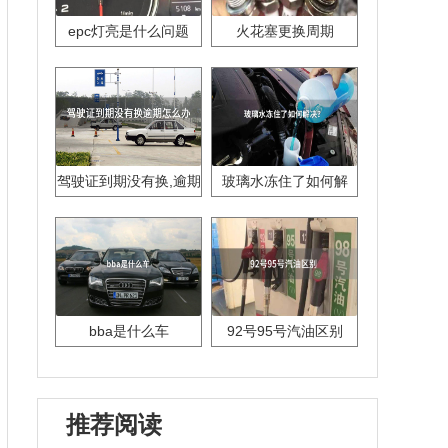
epc灯亮是什么问题
火花塞更换周期
驾驶证到期没有换,逾期
玻璃水冻住了如何解
怎么办??
决？
bba是什么车
92号95号汽油区别
推荐阅读