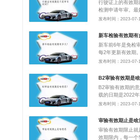
行驶证上的有效期
相当于每年一次按
检测申请年审。最
时消除车辆安全隐
过期：1.年审过
发布时间：2023-07-17
辆年检在《道路交
说明车没有经过一
准备工作（例如知
路上行驶，当然在
保证能够正常顺利
新车检验有效期有
如同没有行驶证一
新车前6年是免检
样的处罚。
每2年更新有效期
志。超过6年每年
发布时间：2023-07-17
车年检相关规定介
个月检验1次；2
B2审验有效期是
次；超过10年，
B2审验有效期的
每两年申领检验标志
载的日期是2022
为每两年检验1次；
理驾驶证的审验流
发布时间：2023-07-17
可以免除本次的审
机动车驾驶证已经
审验有效期止是啥
用未审验的驾驶证
审验有效期限止就
知情的情况下，也
效期限内，每一个
手续。B2机动车