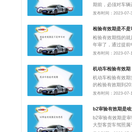
期前，必须对车辆
份，只要在3月份
发布时间：2023-07-31
驶证上看，在机动
验周期，按照规定
检验有效期是不是
影响，并且在检验
检验有效期指的就
时候就是在机动车
年审了，通过提前
期，只要在5月份
流程：1、不管是
发布时间：2023-07-17
2123的方式进行
的身份证以及车辆
领取申请表，就可
机动车检验有效期
行核对，将车子开
机动车检验有效期
标志。4、到查询
的检验有效期到20
章，可以再继续年
续。车主可以提前
发布时间：2023-07-17
检测的地方，由工
手续了。如果机动
上线检测，通过对
车主就会受罚，一
就可以到总检处盖
b2审验有效期是
想，如果车辆出现
b2审验有效期是
合，牢记车辆的检
大型客货车驾照属
行为记分分值》第
交管部门按受审验