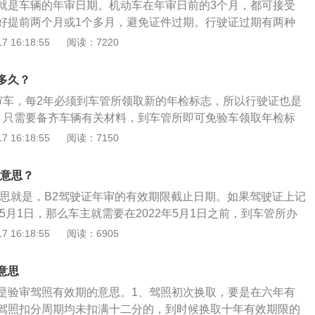
就是车辆的年审日期。机动车在年审日前的3个月，都可接受
《机动车运行安全技术条件》给车辆做体检。车辆年检可以及
好提前两个月或1个多月，避免证件过期。行驶证过期有两种
患，督促加强汽车的维护保养，减少交通事故的发生。对于车
期：就没有在到期时年审，上年的年审时效过期。到期没有年审
 16:18:55
阅读：7220
通安全法实施条例》等文件中有相关规定，在年检前需要一些
年一次或两年一次的合格年验。没有年验合格的车辆不能在公
道一些相关信息，网上预约，流程，车需要注意的问题等）以
公路上行驶就要遭到处罚。2.行驶证证时效过期：这种过期就
通过，年检有初次和定期年检，也有一些相关政策。
多久？
样。没有行驶证的车辆也不能在公路上行驶。当然也要遭到同
审车，每2年必须到车管所领取新的年检标志，所以行驶证也是
。只需要备齐车辆有关材料，到车管所即可免验车领取年检标
检一次，超过15年，每6个月检验1次。拓展资料：以下是机动
 16:18:55
阅读：7150
绍：1、营运载客汽车：5年以内每年检验1次；超过5年，每6
、载货汽车和大型、中型非营运载客汽车：10年以内每年检验1
啥意思？
每6个月检验1次；3、小型、微型非营运载客汽车：6年内免检，
意思就是，B2驾驶证年审的有效期限截止日期。如果驾驶证上记
；2020年11月20日起，超过6年不满10年每年检验1次调整
年5月1日，那么车主就需要在2022年5月1日之前，到车管所办
10年以上每年检验一次；超过15年每6个月检验1次。
程。如果驾驶证在本周期内没有出现违章记分的情况，车主就
 16:18:55
阅读：6905
验，如果车主有违章记分的话，就需要办理相关的手续。C类
取消了审验时间，只需要到期更换机动车驾驶证就可以了。使
意思
上路行驶，一旦被交警发现，就会面临处罚，即便是在车主不
是验审驾照有效期的意思。1、驾照初次换取，要是在六年有
不能免除，所以车主要牢记驾驶证的有效期，及时办理审验的
驾照扣分周期均未扣满十二分的，到时候换取十年有效期限的
驾驶证审验可以到车管所或者公安机关交通管理部门办理，也可