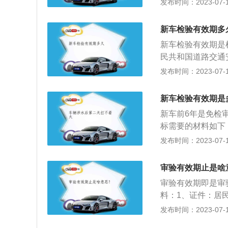
发布时间：2023-07-17
术检验的一次记3
验。审验时，驾驶
车驾驶人违反道路
证明。2、扣满分
以上二百元以下罚
新车检验有效期多
并处罚款。3、小
付；丢失后，保险
新车检验有效期是
等以上责任未被吊
民共和国道路交通
接受审验。车主携
按照下列期限进行
发布时间：2023-07-17
所就可以办理审验
年的，每6个月检验
完成学习后，才能
年检验1次；超过1
三年，车主的驾驶
新车检验有效期是
以内每2年检验1次
求，车主还需要重
新车前6年是免检
(四)摩托车4年以
时审验驾驶证。
标需要的材料如下
机动车每年检验1次
本、身份证复印件
发布时间：2023-07-17
内上线检验3次调整
险副本、中华人民
次，调整为每年检
人身份证复印件、
（第6年、第10
审验有效期止是啥
动车登记服务站、
车在10年内，只
审验有效期即是审
合格标志和行驶证
次检验标志；超过
料：1、证件：居
驶证原件：机动车
发布时间：2023-07-17
照片3张。4、体