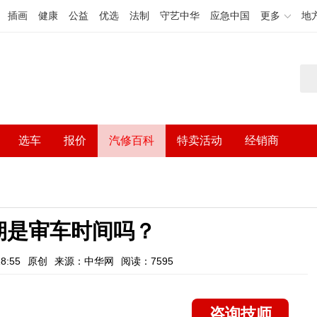
插画
健康
公益
优选
法制
守艺中华
应急中国
更多
地
选车
报价
汽修百科
特卖活动
经销商
期是审车时间吗？
8:55
原创
来源：中华网
阅读：7595
咨询技师