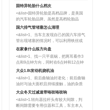
固特异轮胎什么档次
<&list>固特异轮胎是高档品牌，是美国
的汽车轮胎品牌。虽然是高档轮胎品
牌，但是中高低端的轮胎都有生产，这
国六排气管堵塞怎么清理
也是为了更好的开拓市场。
<&list>1、当车主发现自己的国六车排气
管出现堵塞的情况时，可以利用铁丝或
者是细棍，直接将杂物给取出来，如果
在家拿什么练方向盘
堵塞情况比较严重，也可以采取应急措
<&list>1、找一只平底锅，把两耳看作3
施。 <&list>2、直接利用木棍将所有的
点和9点钟方向，同时在6点钟和12点钟
杂物推到排气管里面的位置处，然后将
方向做一个标记。 <&list>2、双手握住
三元催化器拆解开，就可以将堵塞的东
大众1.8t发动机烧机油
平底锅两耳，然后往左打半圈、一圈、
西取出来。但如果是因为积碳过多引起
<&list>1、前后曲轴油封老化：前后曲轴
一圈半的练习，往右同样也要打相同的
的堵塞，就需要将三元催化器泡在草酸
油封与油大面积且持续接触，油的杂质
圈数。 <&list>3、最后强调要反复练
中进行清洗。 <&list>3、也可以利用清
和发动机内持续温度变化使其密封效果
习，这样就可以形成肌肉记忆，在真实
大众冬天过减速带咯吱咯吱响
洗剂对堵塞的情况得到解决，将清洗剂
逐渐减弱，导致渗油或漏油。<&list>2、
驾驶车辆时，不需要记忆也能打好方
放在燃油箱中，与燃油混合后，车辆启
<&list>1.转向器拉杆头有较大间隙，判
活塞间隙过大：积碳会使活塞环与缸体
向。
动时，就可以和汽油一起进入到燃烧
断间隙需要专用仪器和工具，车主本人
的间隙扩大，导致机油流入燃烧室中，