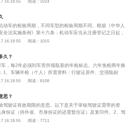
 16:18:55
阅读：1024
分。根据《中华人民共和国道路交通安全法》第九十条，机动
人应填写表格如实申报身体条件，不需要提交医疗机构出具的
交通安全法律、法规关于道路通行规定的，处警告或者二十元
降级处理并处罚款：大型车辆如果被扣满12分将会被降级处理
款。未按期年检车辆一旦发生交通事故，保险公司可以拒绝赔
久
型汽车、摩托车等驾照：发生交通事故并造成人员伤亡承担同
公司拒赔将加大车主损失。
机动车的检验周期，不同车型的检验周期不同。根据《中华人
销驾驶证的，应当在记分周期结束后三十日内到公安交管部门
安全法实施条例》第十六条：机动车应当从注册登记之日起，
带身份证、近期一寸照片，驾驶证和体检证明，到当地的车管
安全技术检验：(一)营运载客汽车5年以内每年检验1次；超过5
 16:18:55
阅读：1015
手续了。A级和B级的驾驶证还需要参加3个小时的学习，车主
1次；(二)载货汽车和大型、中型非营运载客汽车10年以内每
继续办理驾驶证的审验手续。如果驾驶证逾期审验的时间超过
0年的，每6个月检验1次；(三)小型、微型非营运载客汽车6年
证就会降级成C1的驾驶证了，如果有想要驾驶证B级车辆的需
多久？
；超过6年的，每年检验1次；超过15年的，每6个月检验1次；
新参加驾驶证的增驾考试，所以为了减少麻烦，车主一定要及
审车，每2年必须到车管所领取新的年检标志。六年免检两年换
内每2年检验1次；超过4年的，每年检验1次；(五)拖拉机和其他
：1、车辆年检（个人）所需资料：行驶证原件、交强险副
。自2022年10月1日起对非营运小微型载客汽车，将原10年
、车辆。2、车辆年检（单位）所需资料：行驶证原件、交强
 16:18:55
阅读：8108
为检验2次（第6年、第10年），并将原15年以后每半年检验1
共和国组织机构代码证（盖鲜章）、委托书（盖鲜章）、代理
验1次。对摩托车，将原10年内上线检验5次调整为检验2次
车辆。符合免检核发检验合格标志的车辆，只需到车管所或机
年），10年以后每年检验1次。此次调整后，非营运小客车、摩托
意思？
交警中队等填写《机动车检验标志申请表》后领取机动车检验
需要在第6年、第10年到检验机构上线检验，期间每两年申领一
验驾驶证有效期限的意思。以下是关于审核驾驶证需带的资
。
10年的，每年上线检验1次。
民身份证（持外省、市身份证的还需暂住证）及复印件。2、驾
驾驶证原件，以及持有的驾驶证。3、寸照：近期1寸白底彩色
 16:18:55
阅读：7711
检报告：有区、县级以上医院体检合格证明材料，这个医院一般