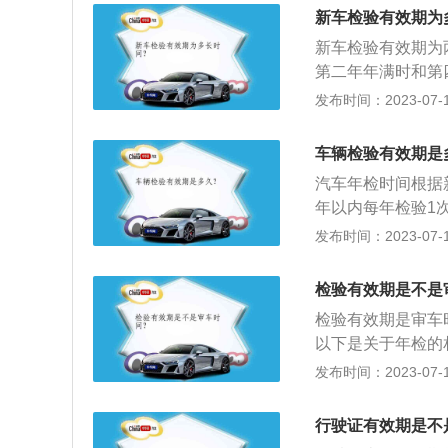
都会在车管所或交
新车检验有效期为
动车驾驶证申请表
新车检验有效期为
第二年年满时和第
检，会被处罚。备
发布时间：2023-07-17
6年每年检一次，
检验1次，超过5
车辆检验有效期是
汽车10年以内每年
汽车年检时间根据
年以内每年检验1
营运载客汽车：10
发布时间：2023-07-17
微型非营运载客汽
年，每年检验1次；
检验有效期是不是
检验有效期是审车
以下是关于年检的
测、汽车外观、车
发布时间：2023-07-17
检验合格标志。所
日起，按照下列期限
行驶证有效期是不
车辆年检，就是指