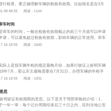
进行检查。要正确理解车辆的检验有效期。比如报名是在3月
最后一天之前完成。如何确定车辆的检验周期:可以在机动车行
 08:48:55
阅读：1144
车年检标志上查，通过手机软件交管12123查询车辆的具体检
的时间检验车辆，以保证车辆的正常行驶和使用不会受到任何
审车时间
前要提前办理，避免逾期。机动车辆正常最晚检验周期是什么
是审车的时间，一般在检验有效期截止的前三个月就可以申请
登记的月份，比如机动车登记是在5月份，不管5月份是什么日
申请，可以避免超过检验有效期，影响车辆的正常使用。审车
内完成机动车年检，就不算脱检。免检的机动车可以通过交管1
任何类型的车辆，审车也是必须要做的事情，需要准备好车主
 16:18:55
阅读：1040
检验，非常方便。
行驶本和交强险。2、准备好材料，到附近检测站缴纳费用，
以等待上线检测。3、检测人员会对汽车的发动机号和外观进
到线上，先做尾气检测，通过以后就可以缴纳费用，领取合格
实际上是指车辆年检的规定最晚月份，如果行驶证上标明车辆
窗口看一下有没有违章，如果没有违章，工作人员就会进行盖
18年7月，那么车主最晚需要在7月31日，办理车辆的年检手
检。5、到押金窗口缴纳押金以后，填写外观检测单，到外观
3个月进行年检，也就是在5月1日起，就可以为车辆办理年检
 16:18:55
阅读：1031
作人员检查车辆的悬挂、车身、灯光等等。6、检测以后等待
车没有定期进行年检的话，车辆就不能上路行驶了，车辆上路
底盘部件，灯光系统，制动系统检测。7、通过这些检查以后
般会罚款200元，并且扣3分。为车辆年检也是为自己的安全着
章，盖章以后缴纳费用，就可以领取到检验合格标志。
啥意思
问题，那么行驶过程中就会有安全隐患。所以车主一定要配
审验驾驶证有效期限的意思。以下是关于驾照审验的介绍：1、
验有效期，到期及时办理年检手续。根据《道路交通安全违法
于一年一审：每个记分周期结束后三十日之内，应到当地公安
三条第十二项，上道路行驶的机动车未按规定定期进行安全技
。但是在一个记分周期内没有记分记录的，免本记分周期的审