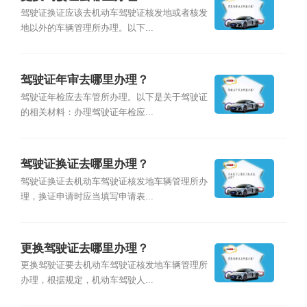
驾驶证换证应该去机动车驾驶证核发地或者核发
地以外的车辆管理所办理。以下...
驾驶证年审去哪里办理？
驾驶证年检应去车管所办理。以下是关于驾驶证
的相关材料：办理驾驶证年检应...
驾驶证换证去哪里办理？
驾驶证换证去机动车驾驶证核发地车辆管理所办
理，换证申请时应当填写申请表...
更换驾驶证去哪里办理？
更换驾驶证要去机动车驾驶证核发地车辆管理所
办理，根据规定，机动车驾驶人...