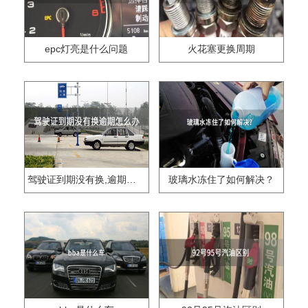
epc灯亮是什么问题
火花塞更换周期
驾驶证到期没有换,逾期怎么办??
玻璃水冻住了如何解决？