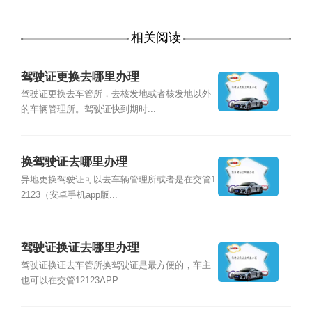
相关阅读
驾驶证更换去哪里办理
驾驶证更换去车管所，去核发地或者核发地以外
的车辆管理所。驾驶证快到期时...
换驾驶证去哪里办理
异地更换驾驶证可以去车辆管理所或者是在交管1
2123（安卓手机app版...
驾驶证换证去哪里办理
驾驶证换证去车管所换驾驶证是最方便的，车主
也可以在交管12123APP...