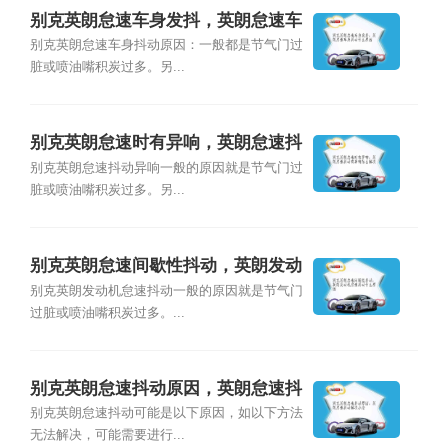
别克英朗怠速车身发抖，英朗怠速车
身抖动什么原因
别克英朗怠速车身抖动原因：一般都是节气门过
脏或喷油嘴积炭过多。另...
别克英朗怠速时有异响，英朗怠速抖
动有异响怎么解决
别克英朗怠速抖动异响一般的原因就是节气门过
脏或喷油嘴积炭过多。另...
别克英朗怠速间歇性抖动，英朗发动
机怠速抖动什么原因
别克英朗发动机怠速抖动一般的原因就是节气门
过脏或喷油嘴积炭过多。...
别克英朗怠速抖动原因，英朗怠速抖
动解决办法
别克英朗怠速抖动可能是以下原因，如以下方法
无法解决，可能需要进行...