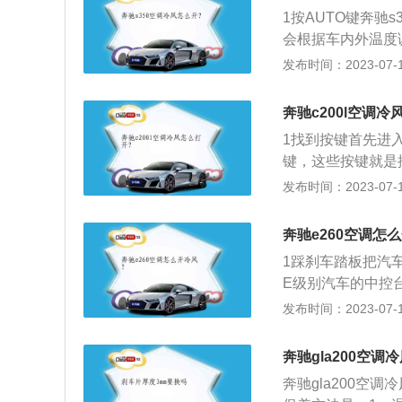
1按AUTO键奔驰
会根据车内外温度
调整的适合档位，
发布时间：2023-07-17
节奔驰s350空调
奔驰c200l空调
1找到按键首先进
键，这些按键就是
关，这个开关就是
发布时间：2023-07-17
按一下上下标志按
功能。4调整空调
奔驰e260空调怎
冷风速即可。
1踩刹车踏板把汽
E级别汽车的中控
让汽车通电查看仪
发布时间：2023-07-17
空调系统，使用自
度，红色表示暖风
奔驰gla200空调
奔驰gla200空