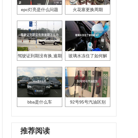
epc灯亮是什么问题
火花塞更换周期
驾驶证到期没有换,逾期
玻璃水冻住了如何解
怎么办??
决？
bba是什么车
92号95号汽油区别
推荐阅读