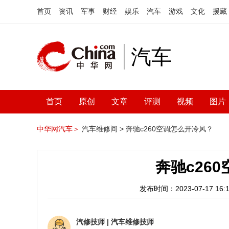
首页
资讯
军事
财经
娱乐
汽车
游戏
文化
援藏
汽车
首页
原创
文章
评测
视频
图片
中华网汽车＞
汽车维修间 >
奔驰c260空调怎么开冷风？
奔驰c26
发布时间：2023-07-17 16:1
汽修技师
|
汽车维修技师