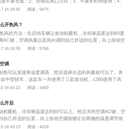
温度不要太低；2、控制出风口方向；3、不要长时间使用；4、
5、低速行驶关空调。空调的作用：1、利用制冷剂的不断变换
 16:18:55
阅读：6475
；2、将外部新鲜空气吸进车内可以通风和换气，防止风窗起
冷却液、废弃的余热或燃烧器燃烧产生热量，作为取暖的热源
怎么开热风？
由鼓风机送入车内，使温度上升达到制暖的效果；4、除去汽
调开热风的方法：先启动车辆让发动机暖机，冷却液温度达到60度
臭味、烟气以及有毒气体，使车内空气变得清新，对车内空气
调AC键，空调风量以及风向调到自己舒适的位置，向上按动空
内空气的相对湿度。
温度调节按键，把温度设置到自己想要达到的温度即可。奔驰c
 16:18:55
阅读：5768
的一款中型车，长宽高分别是4704mm、1810mm、1454m
mm，搭载1.5T涡轮增压发动机，最大功率是135kw，匹配9挡手
热空调
制热可以直接将温度调高，然后选择合适的风量就可以了。奔
一款中型轿车，这款车一共使用了三款发动机，c260使用了高
增压发动机。这款发动机有184马力和135牛米的最大扭矩，这
 16:43:22
阅读：4493
转速为6100转每分钟，最大扭矩转速为3000到4000转每分
配备了48v轻混动系统，并且使用了铝合金缸盖缸体。与这款
怎么开启
t变速箱。奔驰c还有一款车搭载了低功率版1.5升涡轮增压发动
动机暖机，冷却液温度达到60℃以上。然后关闭空调AC键，空
156马力和250牛米的最大扭矩，这款发动机的最大功率转速为
到自己舒适的位置，向上按动空调按键左右两侧的温度调节按
最大扭矩转速为1500到4000转每分钟。这款发动机搭载了缸内
自己想要达到的温度即可。奔驰c是奔驰旗下的一款中型轿车，
 16:43:13
阅读：4318
用了铝合金缸盖缸体。与这款发动机匹配的也是9at变速箱。9a