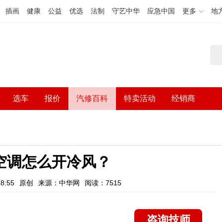
插画
健康
公益
优选
法制
守艺中华
应急中国
更多
地
选车
报价
汽修百科
特卖活动
经销商
0空调怎么开冷风？
8:55
原创
来源：中华网
阅读：7515
咨询技师