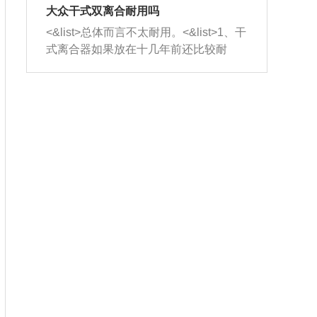
室，最后形成废气排出，就可以让三元
无法制作，需要将车辆送到修理厂或4s
造成烧机油。<&list>3、机油粘度。使用
大众干式双离合耐用吗
催化器得到清洗，排气管堵塞的情况就
店；<&list>2.车辆半轴套管防尘罩破
机油粘度过小的话，同样会有烧机油现
<&list>总体而言不太耐用。<&list>1、干
能够得到解决。
裂，破裂后会出现漏油现象，使半轴磨
象，机油粘度过小具有很好的流动性，
式离合器如果放在十几年前还比较耐
损严重，磨损的半轴容易损坏，产生异
容易窜入到气缸内，参与燃烧。<&list>
用，但是由于现在的汽车发动机动力输
响；<&list>3.稳定器的转向胶套和球头
4、机油量。机油量过多，机油压力过
出越来越高，使得干式离合器散热不足
老化，一般是使用时间过长造成的。解
大，会将部分机油压入气缸内，也会出
的缺陷也逐渐暴露出来。<&list>2、由于
决方法是更换新的质量好的转向橡胶套
现烧机油。<&list>5、机油滤清器堵塞：
干式双离合的工作环境暴露在空气中，
和球头。
会导致进气不畅，使进气压力下降，形
而离合器的散热也是通离合器罩上面的
成负压，使机油在负压的情况下吸入燃
几个小孔来进行散热。但是在行驶过程
烧室引起烧机油。<&list>6、正时齿轮或
中变速箱需要换挡，就不得不使得离合
链条磨损：正时齿轮或链条的磨损会引
器频繁工作。<&list>3、长时间的低速行
起气阀和曲轴的正时不同步。由于轮齿
驶以及过于频繁的启停，导致离合器的
或链条磨损产生的过量侧隙，使得发动
温度不断升高，而低速行驶时空气流动
机的调节无法实现：前一圈的正时和下
效率不高，无法将离合器中的热量有效
一圈可能就不一样。当气阀和活塞的运
的带走，导致离合器内部的温度不断升
动不同步时，会造成过大的机油消耗。
高，加速离合器的磨损。
解决方法：更换正时齿轮或链条。<&list
>7、内垫圈、进风口破裂：新的发动机
设计中，经常采用各种由金属和其他材