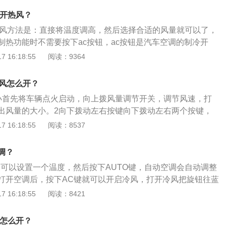
鲜空气吸进车内可以通风和换气，防止风窗起雾；3、用发动机
化照明系统、预防性安全系统、乘客安全防护系统、救援工具
热或燃烧器燃烧产生热量，作为取暖的热源通过加热器加热，
何开热风？
精制、实用、安全性一流。
，使温度上升达到制暖的效果；4、除去汽车内空气的尘埃、
开热风方法是：直接将温度调高，然后选择合适的风量就可以了，
毒气体，使车内空气变得清新，对车内空气进行加湿，提高车
制热功能时不需要按下ac按钮，ac按钮是汽车空调的制冷开
。
奔驰旗下的一款中型轿车。奔驰c260使用了一款高功率版1.5升
 16:18:55
阅读：9364
这款发动机有184马力和280牛米的最大扭矩，这款发动机的最
6100转，最大扭矩转速为每分钟3000到4000转，与其匹配
冷风怎么开？
小首先将车辆点火启动，向上拨风量调节开关，调节风速，打
出风量的大小。2向下拨动左右按键向下拨动左右两个按键，
位的温度，待发动机运行一段时间后就可以吹出冷风。
 16:18:55
阅读：8537
调？
空调可以设置一个温度，然后按下AUTO键，自动空调会自动调整
键打开空调后，按下AC键就可以开启冷风，打开冷风把旋钮往蓝
 16:18:55
阅读：8421
风怎么开？