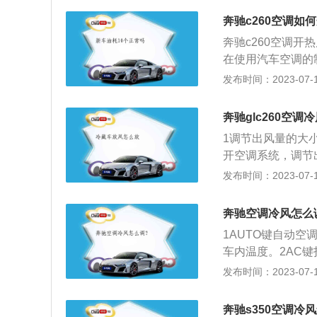
果；2、将外部新
动安全系统、智能
冷却液、废弃的余
奔驰c260空调如
等，使得其舒适、
由鼓风机送入车内
奔驰c260空调
臭味、烟气以及有
在使用汽车空调的
内空气的相对湿度
关。奔驰c260是
发布时间：2023-07-17
涡轮增压发动机，
大功率转速为每分钟
奔驰glc260空调
的是9at变速箱。
1调节出风量的大
开空调系统，调节
分别调节主副驾驶
发布时间：2023-07-17
奔驰空调冷风怎么
1AUTO键自动
车内温度。2AC
色地方调节。
发布时间：2023-07-17
奔驰s350空调冷