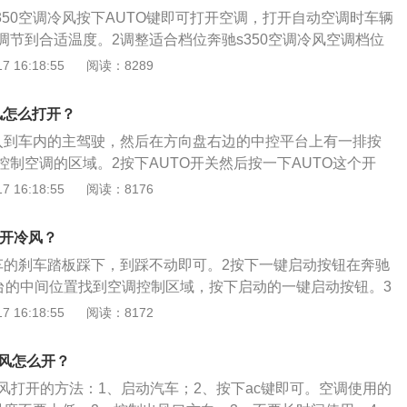
s350空调冷风按下AUTO键即可打开空调，打开自动空调时车辆
调节到合适温度。2调整适合档位奔驰s350空调冷风空调档位
暖风吹风方向为向前及脚下吹风，冷风为向前吹风。3温度调
 16:18:55
阅读：8289
冷风按AUTO是开，温度调节，蓝红箭头键上下拨就行。
冷风怎么打开？
入到车内的主驾驶，然后在方向盘右边的中控平台上有一排按
控制空调的区域。2按下AUTO开关然后按一下AUTO这个开
打开空调的开关。3打开制冷功能打开空调开关以后，然后再
 16:18:55
阅读：8176
键，这个按键就是控制空调温度，往下按即可打开空调的制冷
制冷风速开启空调的制冷功能以后，然后再调整一下空调的制
么开冷风？
车的刹车踏板踩下，到踩不动即可。2按下一键启动按钮在奔驰
台的中间位置找到空调控制区域，按下启动的一键启动按钮。3
表灯亮起，确认汽车通电。4启动空调系统按下AUTO键，启动
 16:18:55
阅读：8172
动恒温空调。5按下温控键按空调的温控按键来调节吹风的温
，蓝色表示冷风。
冷风怎么开？
调冷风打开的方法：1、启动汽车；2、按下ac键即可。空调使用的