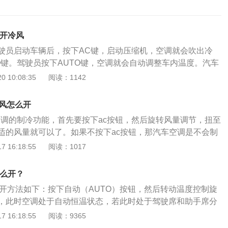
么开冷风
驾驶员启动车辆后，按下AC键，启动压缩机，空调就会吹出冷
TO键。驾驶员按下AUTO键，空调就会自动调整车内温度。汽车
凝器、蒸发器、膨胀阀等组成，压缩机是制冷系统最主要的部
 10:08:35
阅读：1142
键，就是打开压缩机，压缩机就会压缩和输送制冷剂蒸汽。如果
久，驾驶员上车不要立刻打开空调，应该先把车窗和车门打
冷风怎么开
给排出去。再开启外循环，把风量调到最大，热气就会更快散
车空调的制冷功能，首先要按下ac按钮，然后旋转风量调节，扭至
后，驾驶员就可以将车窗和车门关闭，再按下A/C键，开启冷
适的风量就可以了。如果不按下ac按钮，那汽车空调是不会制
温度可以调的低一些，在车内温度下降后，再把温度调到人体
汽车空调的制冷开关。汽车空调ac是压缩机的开关，简单来说，
 16:18:55
阅读：1017
外的温差不要太大，车内温度在22到24摄氏度是比较合适的。
送冷风。汽车空调不仅仅只有压缩机，还有冷凝器、蒸发器、
的出风口调节好，不要对着头部吹，应该对着中间和下方吹。
压缩机是制冷系统最主要部件之一，起着压缩和输送制冷剂蒸
要放置装饰品，否则会影响空调的制冷效果。
怎么开？
样，汽车开冷风肯定需要开ac开关，要不然空调系统只是鼓风
打开方法如下：按下自动（AUTO）按钮，然后转动温度控制旋
只是正常温度空气。在炎热的夏天，当打开ac键时，需要把温
，此时空调处于自动恒温状态，若此时处于驾驶席和助手席分
置，自动空调可以设置一个温度，然后按下auto键，自动空调
DUAL按钮解除DUAL模式，此时空调处于双区控制。奔驰c
 16:18:55
阅读：9365
度。空调的作用：1、利用制冷剂的不断变换循环达到制冷效
一款中型轿车，搭载了一台四缸2.0T高增压发动机，配备了主