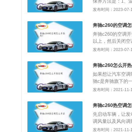
保养方法是：1、
适当开启大风量；
发布时间：2023-07-17
循环达到制冷效果
雾；3、用发动机
奔驰c260的空调
通过加热器加热，
奔驰c260的空
车内空气的尘埃、
以上，然后关闭空
进行加湿，提高车
调按键左右两侧的
发布时间：2023-07-17
260是北京奔驰推出
m，轴距为2840
奔驰c260怎么开
自一体变速箱。
如果想让汽车空调
驰c是奔驰旗下的
功率版1.5升涡轮
发布时间：2021-11-10
款发动机的最大功率
钟。这款发动机还
奔驰c260热空调
发动机匹配的是9a
先启动车辆，让发
机，这款发动机有
调风量以及风向调
5700转每分钟，
键，把温度设置到
发布时间：2021-11-10
直喷技术，并且使