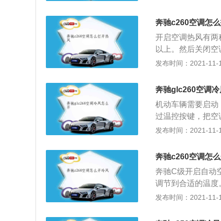
这款车一共使用了三
t变速箱的传动效
款发动机有184马
奔驰c感兴趣，可
奔驰c260空调怎
转每分钟，最大扭矩
2.0升涡轮增压
开启空调热风有两
动系统，并且使用
多连杆独立悬架，
以上。然后关闭空
还有一款车搭载了低
调按键左右两侧的
发布时间：2021-11-10
牛米的最大扭矩，
风。还有一种方法
1500到4000
可。现代汽车空调
缸体。
奔驰glc260空调
（1）空调器能控
机动车辆需要启动
内温度控制到舒适
过温控按键，把空
人体汗液，以营造
端，调节出风口位
发布时间：2021-11-10
（4）空调器可过
厢内的温度，湿度
的需求，自行调节
奔驰c260空调怎
风的位置。部分车
奔驰C级开启自动
动的调节温度。
调节到合适的温度
打开冷空气，把旋
发布时间：2021-11-10
的开关，简而言之
冷凝器、蒸发器、