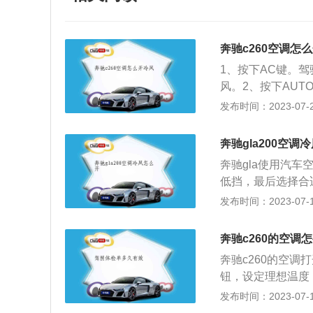
奔驰c260空调怎
1、按下AC键。
风。2、按下AU
空调由压缩机、冷
发布时间：2023-07-20
件之一，按下AC
车辆在户外暴晒很
奔驰gla200空调
开，把车内的热气
奔驰gla使用汽
出去。热气散出去
低挡，最后选择合
风。刚开始的空调
冷的，ac按钮是
发布时间：2023-07-17
适宜的温度，车内
就是我们所说的：
驾驶员需要把空调
膨胀阀等。不过，
空调出风口前面不
奔驰c260的空调
汽的作用。既然这
奔驰c260的空调
机在工作，输送的
钮，设定理想温度
度调节调到蓝色位
别控温状态，需按下
发布时间：2023-07-17
会自动调整车内温
260是奔驰旗下的