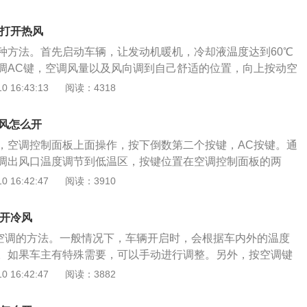
款发动机，c260使用了高功率版1.5升涡轮增压发动机。这
率比较高，这款变速箱的换挡平顺性也是比较好的。如果大家对
力和135牛米的最大扭矩，这款发动机的最大功率转速为6100
以去当地的奔驰4s店试驾一下这款车。奔驰c的顶配车型配备了
么打开热风
转速为3000到4000转每分钟。这款发动机还配备了48v轻混
发动机，这款发动机的动力是非常强劲的。奔驰c的前悬架使用了
种方法。首先启动车辆，让发动机暖机，冷却液温度达到60℃
了铝合金缸盖缸体。与这款发动机匹配的是9at变速箱。奔驰c
后悬架使用了多连杆独立悬架。
调AC键，空调风量以及风向调到自己舒适的位置，向上按动空
功率版1.5升涡轮增压发动机，这款发动机有156马力和250
温度调节按键，把温度设置到自己想要达到的温度即可出热
 16:43:13
阅读：4318
这款发动机的最大功率转速为5700转每分钟，最大扭矩转速为
就是打开空调AUTO键，把温度设置到自己想要达到的温度即
转每分钟。这款发动机搭载了缸内直喷技术，并且使用了铝合金缸盖
有四种功能，其中任何一种功能都是为了使乘客感到舒适。
冷风怎么开
制车厢内的气温，既能加热空气，也能冷却空气，以便把车厢
，空调控制面板上面操作，按下倒数第二个按键，AC按键。通
的水平；（2）空调器能够排出空气中的湿气。干燥空气吸收
调出风口温度调节到低温区，按键位置在空调控制面板的两
更舒适的环境；（3）空调器可吸入新风，具有通风功能；
置，调节出风量就可以使用。机动车辆上的空调是可以调节车
 16:42:47
阅读：3910
滤空气，排除空气中的灰尘和花粉。
以及空气的清洁度，可以根据机动车辆的驾驶人员和乘坐人员
温度的高低，可以调节热风和冷风，可以调节风量的大小和吹
么开冷风
型使用的是自动空调，只需要打开空调控制开关，车辆就会自
空调的方法。一般情况下，车辆开启时，会根据车内外的温度
。如果车主有特殊需要，可以手动进行调整。另外，按空调键
钮调到蓝色位置，就可以打开冷空气了。汽车空调AC是压缩机
 16:42:47
阅读：3882
，就是我们所说的：冷空气。汽车空调不仅是压缩机，而且是
膨胀阀等。压缩机是制冷系统中最重要的部件之一，起着压缩