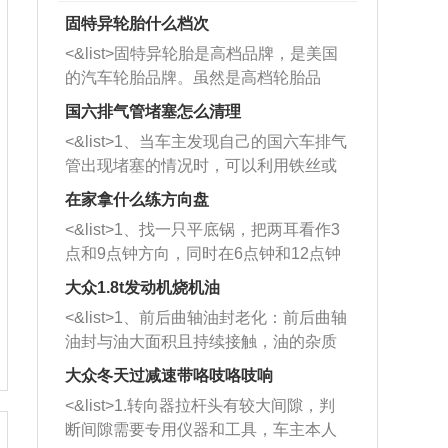
固特异轮胎什么档次
<&list>固特异轮胎是高档品牌，是美国
的汽车轮胎品牌。虽然是高档轮胎品
牌，但是中高低端的轮胎都有生产，这
国六排气管堵塞怎么清理
也是为了更好的开拓市场。
<&list>1、当车主发现自己的国六车排气
管出现堵塞的情况时，可以利用铁丝或
者是细棍，直接将杂物给取出来，如果
在家拿什么练方向盘
堵塞情况比较严重，也可以采取应急措
<&list>1、找一只平底锅，把两耳看作3
施。 <&list>2、直接利用木棍将所有的
点和9点钟方向，同时在6点钟和12点钟
杂物推到排气管里面的位置处，然后将
方向做一个标记。 <&list>2、双手握住
三元催化器拆解开，就可以将堵塞的东
大众1.8t发动机烧机油
平底锅两耳，然后往左打半圈、一圈、
西取出来。但如果是因为积碳过多引起
<&list>1、前后曲轴油封老化：前后曲轴
一圈半的练习，往右同样也要打相同的
的堵塞，就需要将三元催化器泡在草酸
油封与油大面积且持续接触，油的杂质
圈数。 <&list>3、最后强调要反复练
中进行清洗。 <&list>3、也可以利用清
和发动机内持续温度变化使其密封效果
习，这样就可以形成肌肉记忆，在真实
大众冬天过减速带咯吱咯吱响
洗剂对堵塞的情况得到解决，将清洗剂
逐渐减弱，导致渗油或漏油。<&list>2、
驾驶车辆时，不需要记忆也能打好方
放在燃油箱中，与燃油混合后，车辆启
<&list>1.转向器拉杆头有较大间隙，判
活塞间隙过大：积碳会使活塞环与缸体
向。
动时，就可以和汽油一起进入到燃烧
断间隙需要专用仪器和工具，车主本人
的间隙扩大，导致机油流入燃烧室中，