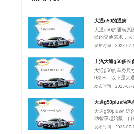
大通g50的通病
大通g50的通病
己的交通需求，大
的。SAIC大通
发布时间：2023-07-17
对较差，所以很多
2.变速箱有很强的
上汽大通g50多长
速箱，这在大众的
大通g50的车身尺寸
然没能很好地解决
0毫米。以下是大通
影响用户的驾驶舒
车型，这款车可以
发布时间：2023-07-17
佳，车内可以清晰
是1.3升涡轮增压
长时间被噪音打扰
动机的最大功率为1
安静的；4.城市路
大通g50plus油
分钟5200转，最大
驾驶车辆时实际油耗
大通g50plus的综
耗在8.5到10.
动智享起始版、自
用户的需求。
版、自动智享全配版
发布时间：2023-07-17
辆在NEDC测试