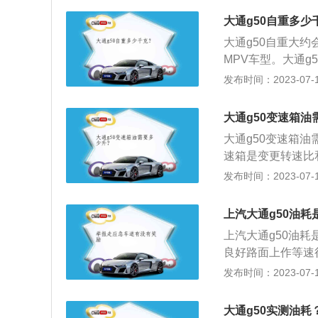
个值，为9L左右
大通g50自重多少
重要的原因，主要
大通g50自重大约
果效果不明显，则
MPV车型。大通g
技术人员对发动机
的中控大屏、真皮
发布时间：2023-07-17
氧传感器主要是监
是上汽与阿里共同
比失调，耗油量肯
现语音交互与柔性
会排出颜色较深的
大通g50变速箱油
置：上汽大通家用
程中，机油滤清器
大通g50变速箱油
帘、ESC(ABS+
变得脏腻，并给发
速箱是变更转速比
童安全座椅接口。
炭增多。检查电子
按照不同工作条件
发布时间：2023-07-17
些使用年限较长的
动的变速箱一般由
主流，主要有AT、
上汽大通g50油耗
主。AT通过电子
上汽大通g50油耗
变速器，零件少、
良好路面上作等速
的一种基本工况，
发布时间：2023-07-17
耗：是汽车在道路
经济性指标，也叫
大通g50实测油耗