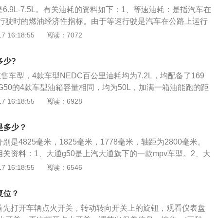
况，并规定了每个循环中的换挡时刻、制动与停车时间，以及
是6.9L-7.5L。有关油耗的资料如下：1、等速油耗：是指汽车在
及制动减速度的数值。
行驶时的燃油经济性指标。由于等速行驶是汽车在公路上运行
加上这种油耗容易测定，所以得到广泛采用。2、道路循环油
 16:18:55
阅读：7072
上按照规定的车速和时间规范作反复循环行驶时所测定的燃油
做多工况道路循环油耗。在车速和时间规范中，规定每个循环
多少?
况，并规定了每个循环中的换挡时刻、制动与停车时间，以及
在售车型，4款车型NEDC百公里油耗均为7.2L，均配备了169
及制动减速度的数值。
G50的4款车型油箱容量相同，均为50L，加满一箱油能跑的距
*100=694km。汽车油耗的高低与五大因素直接相关，即驾驶习
 16:18:55
阅读：6928
路状态、自然风、环境温度。会使汽车油耗增加的具体因素如
驶粗暴，比如：急加油、常超车、遇红灯不提前松油门会使油
是多少？
：排量大的车比排量小的车油耗大，因为排量大功率一般就
别是4825毫米，1825毫米，1778毫米，轴距为2800毫米。
油燃烧做功。汽车自重大的车油耗会高，因为自重大需要更大
相关资料：1、大通g50是上汽大通旗下的一款mpv车型。2、大
状态：土路、泥泞路、松软路面、山路等，在这些路面行驶，
两款发动机，一款是1.3升涡轮增压发动机，另一款是1.5升涡轮
 16:18:55
阅读：6546
加。自然风：迎风行驶、大风天行驶，汽车阻力增大，油耗增
升涡轮增压发动机最大功率为120kw，最大扭矩为230牛米，这
发动机缸体温度低，冷起动时喷入的汽油不易雾化，需要喷入
转速为5200转每分钟，最大扭矩转速为1800到4400转每分
烧，油耗增大。同时，气温低，发动机电脑会控制用更高转速
复位？
载了多点电喷技术，与这款发动机匹配的是6速手动变速箱；1.
大油耗。
位首先打开车辆点火开关，转动转向开关上的旋钮，观看仪表盘
最大功率为124kw，最大扭矩为250牛米，这款发动机的最大