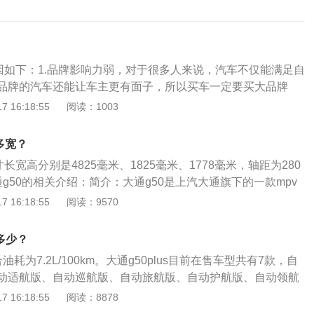
原因如下：1.品牌影响力弱，对于很多人来说，汽车不仅能满足自
品牌的汽车还能让车主更有面子，所以买车一定要买大品牌
品牌可能在房车领域有很高的知名度，但是在家用车领域的表现相
 16:18:55
阅读：1003
人买车后被身边的朋友迷惑，觉得自己付出了代价杂牌汽车；
挫败感，SAIC大通G50的所有车型都配备了7档干式双离合变
多宽？
汽车中会受到挫折。几乎所有人都知道挫折的问题，但蔡斯显
长宽高分别是4825毫米、1825毫米、1778毫米，轴距为280
这个问题。大通G50在低速行驶时会出现明显的顿挫感，严重
g50的相关介绍：简介：大通g50是上汽大通旗下的一款mpv
适性；3.噪音很大，大通G50在高速行驶时，车内静音表现不
拉人也可以拉货。动力：大通g50一共使用两款发动机，一款
 16:18:55
阅读：9570
听到胎噪和风噪。现在一家人在车上聊天是一件辛苦的事情，
发动机，另一款是1.5升涡轮增压发动机；其中1.3升涡轮增压发
会影响司机和乘客的心情。好在车在低速行驶的时候还是比较
20kw，最大扭矩为230nm，这款发动机的最大功率转速为每
段的油耗，SAIC大通G50的NEDC百公里综合油耗为7.2L，而
耗多少？
扭矩转速为每分钟1800到4400转。
在8.0L/100KM以上。如果经常在拥挤的城市道路上跑步，油
合油耗为7.2L/100km。大通g50plus目前在售车型共有7款，自
0L左右，如果堵车就更费油了。这样的节油性能显然无法满足家庭
动适航版、自动巡航版、自动旅航版、自动护航版、自动领航
，综合油耗均为7.2L/100km。以上是NEDC综合油耗，是车
 16:18:55
阅读：8878
规程下所测得的综合工况燃油消耗数据量数据。真实油耗高于这