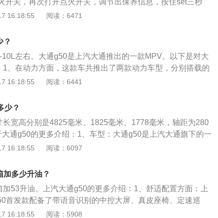
火开关，再次打开点火开关，调节出保养信息，按住set三秒
转每分钟，最大扭矩转速为1700到4400转每分钟。这款发动机
辆保养就被复位，下面是大通g50详细介绍：1.上汽大通全新M
 16:18:55
阅读：6471
术，与这款发动机匹配的是7速双离合变速箱。
用C2B2.0定制化模式，首发款配备带语音识别的中控大屏、真皮
部独立空调、12V电源+USB接口。2.安全配置上汽大通g50
少？
全气囊和侧气囊、一二排气帘、ESC(ABS+EBD)以及胎压监
6-10L左右。大通g50是上汽大通推出的一款MPV。以下是对大
时配备了二三排ISOFIX儿童安全座椅接口。上汽大通g50提
绍：1、在动力方面，这款车共推出了两款动力车型，分别搭载的
2+2+2（6座）、2+2+3（7座）、2+3+2（7座）、2+3+3
涡轮增压发动机，其中，1.3T涡轮增压发动机是三缸发动机，1.4T
 16:18:55
阅读：6441
座位。3.上汽大通g50首发款长宽高分别为：4825*1825*17
缸发动机。1.3T发动机的最大功率为120kw，最大扭矩为23
mm，穹顶式全景天窗，动力方面，新车将搭载1.3T/1.5T两款发
动机的最大功率为124kw，最大扭矩为250牛米，在传动方面，这
为120kW和124kW，峰值扭矩分别为230N/m和250N/m，
多少？
手动变速箱和7挡双离合变速箱。2、作为一款MPV，这款车的
动（1.3T）或7速双离合变速箱（1.5T）。
长宽高分别是4825毫米、1825毫米、1778毫米，轴距为280
中的表现非常不错。如果想降低汽车的油耗，首先要做到的就
大通g50的更多介绍：1、车型：大通g50是上汽大通旗下的一
习惯，在驾驶汽车的过程中避免急加速或急减速，据统计，不
款车可以拉人也可以拉货。2、发动机：大通g50一共使用了两款
 16:18:55
阅读：6097
导致汽车的燃油量增加5-30%。如果汽车经常行驶在路况较差
3升涡轮增压发动机，另一款是1.5升涡轮增压发动机。3、发动
产生的负荷就会增大，在一定程度上会增加汽车的油耗，如果
轮增压发动机的最大功率为120kw，最大扭矩为230nm，这款发
段，建议车主缓慢行驶。
箱加多少升油？
为每分钟5200转，最大扭矩转速为每分钟1800到4400转。
箱加53升油。上汽大通g50的更多介绍：1、舒适配置方面：上
G50首发款配备了带语音识别的中控大屏、真皮座椅、定速巡
、12V电源+USB接口，搭载的是上汽与阿里共同研发的新一代
 16:18:55
阅读：5908