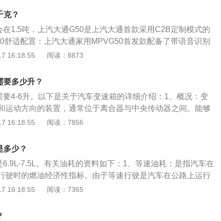
。减少油耗的方法：清理发动机积碳：发动机积炭过多是一个很
千克？
是使用不合适的油品。建议在加油时添加一定量的清洁剂，如
会在1.5吨，上汽大通G50是上汽大通首款采用C2B定制模式的
说明发动机内积炭较多。这种情况必须把车开到4S店，由专业
50舒适配置：上汽大通家用MPVG50首发款配备了带语音识别
内的积炭进行清洗。检查氧传感器：作为汽车内部控制单元，
座椅、定速巡航、后部独立空调、12V电源+USB接口，搭载的
 16:18:55
阅读：8873
控发动机油气配比情况，其一旦损坏，就会造成发动机油气配
研发的新一代斑马系统，这套系统拥有原生高德地图。能够实
定会突然增高。氧传感器损坏后，车辆在行驶过程中，排气筒
导航功能，同时这套系统还能够识别方言。大通g50安全配
尾气，此时应该更换氧传感器。定期更换三滤：车辆在使用过
需要多少升？
MPVG50首发款配备了主副驾安全气囊和侧气囊、一二排气
、空气滤清器和汽油滤清器必须定期更换。如果长时间未换，
需要4-6升。以下是关于汽车变速箱的详细介绍：1、概况：变
EBD)以及胎压监测，承载式车身，同时配备了二三排ISOFIX儿
动机控制单元传递错误信息，造成油料燃烧不充分，发动机积
和运动方向的装置，通常位于离合器与中央传动器之间。能够
控制单元：发动机的电子控制单元虽然可靠性很高，但是在那
改变由主动轴传到从动轴上的扭矩、转速和运动方向。齿轮传
 16:18:55
阅读：7856
车上，难免会出现这样或那样的故障。
箱壳和若干齿轮组成。2、分类：自动变速箱在国际上已成为
AMT、CVT和DCT等类型。AT变速箱前期传动系统以4AT为
是多少？
控制的自动操纵系统来实现自动换挡。CVT是真正意义上的无级
是6.9L-7.5L。有关油耗的资料如下：1、等速油耗：是指汽车在
体积小。DCT有两个离合器。
行驶时的燃油经济性指标。由于等速行驶是汽车在公路上运行
加上这种油耗容易测定，所以得到广泛采用。2、道路循环油
 16:18:55
阅读：7365
上按照规定的车速和时间规范作反复循环行驶时所测定的燃油
做多工况道路循环油耗。在车速和时间规范中，规定每个循环
？