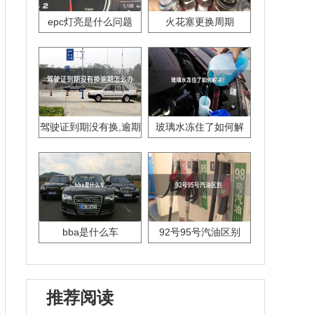
epc灯亮是什么问题
火花塞更换周期
驾驶证到期没有换,逾期
玻璃水冻住了如何解
怎么办??
决？
bba是什么车
92号95号汽油区别
推荐阅读