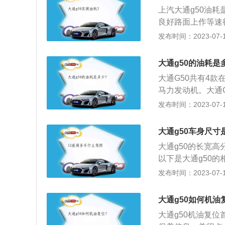
包含各种行驶的功
上汽大通g50油耗
行驶速度、加速度
良好路面上作等速
的一种基本工况，
发布时间：2023-07-17
耗：是汽车在道路
经济性指标，也叫
大通g50的油耗是
包含各种行驶的功
大通G50共有4款
行驶速度、加速度
马力发动机。大通
离如下：50/7.2
发布时间：2023-07-17
惯、汽车本身、道
下：驾驶习惯：驾
大通g50车身尺寸
耗增高。汽车本身
大通g50的长宽高分
大，需要更多的汽
以下是大通g50的
的驱动扭矩。道路
通g50一共使用了
发布时间：2023-07-17
阻力大，耗油会增
增压发动机。1.3
加。环境温度低，
款发动机的最大功率
更多的汽油才能燃
大通g50如何机油
钟。这款发动机搭
来热车，这也会增
大通g50机油复
5升涡轮增压发动机