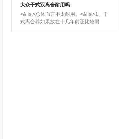
室，最后形成废气排出，就可以让三元
无法制作，需要将车辆送到修理厂或4s
造成烧机油。<&list>3、机油粘度。使用
大众干式双离合耐用吗
催化器得到清洗，排气管堵塞的情况就
店；<&list>2.车辆半轴套管防尘罩破
机油粘度过小的话，同样会有烧机油现
<&list>总体而言不太耐用。<&list>1、干
能够得到解决。
裂，破裂后会出现漏油现象，使半轴磨
象，机油粘度过小具有很好的流动性，
式离合器如果放在十几年前还比较耐
损严重，磨损的半轴容易损坏，产生异
容易窜入到气缸内，参与燃烧。<&list>
用，但是由于现在的汽车发动机动力输
响；<&list>3.稳定器的转向胶套和球头
4、机油量。机油量过多，机油压力过
出越来越高，使得干式离合器散热不足
老化，一般是使用时间过长造成的。解
大，会将部分机油压入气缸内，也会出
的缺陷也逐渐暴露出来。<&list>2、由于
决方法是更换新的质量好的转向橡胶套
现烧机油。<&list>5、机油滤清器堵塞：
干式双离合的工作环境暴露在空气中，
和球头。
会导致进气不畅，使进气压力下降，形
而离合器的散热也是通离合器罩上面的
成负压，使机油在负压的情况下吸入燃
几个小孔来进行散热。但是在行驶过程
烧室引起烧机油。<&list>6、正时齿轮或
中变速箱需要换挡，就不得不使得离合
链条磨损：正时齿轮或链条的磨损会引
器频繁工作。<&list>3、长时间的低速行
起气阀和曲轴的正时不同步。由于轮齿
驶以及过于频繁的启停，导致离合器的
或链条磨损产生的过量侧隙，使得发动
温度不断升高，而低速行驶时空气流动
机的调节无法实现：前一圈的正时和下
效率不高，无法将离合器中的热量有效
一圈可能就不一样。当气阀和活塞的运
的带走，导致离合器内部的温度不断升
动不同步时，会造成过大的机油消耗。
高，加速离合器的磨损。
解决方法：更换正时齿轮或链条。<&list
>7、内垫圈、进风口破裂：新的发动机
设计中，经常采用各种由金属和其他材