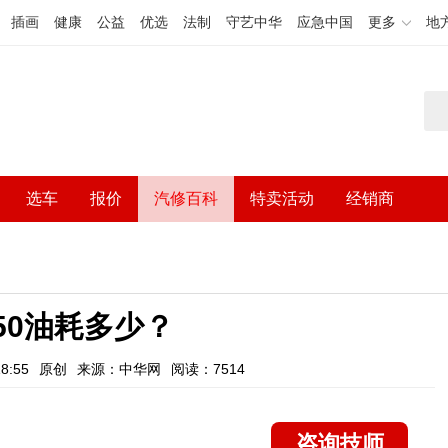
插画
健康
公益
优选
法制
守艺中华
应急中国
更多
地
选车
报价
汽修百科
特卖活动
经销商
50油耗多少？
8:55
原创
来源：中华网
阅读：7514
咨询技师