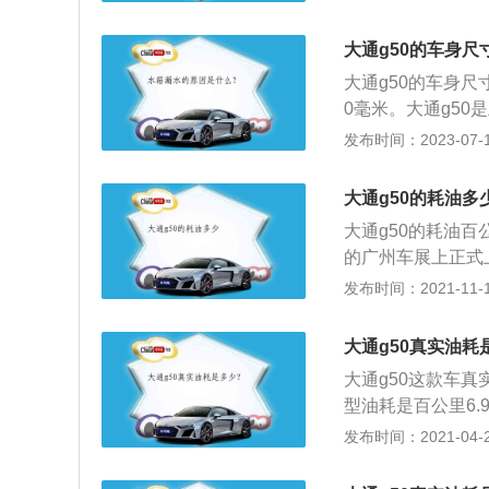
斑马系统，这套系
时这套系统还能够
大通g50的车身尺
备了主副驾安全气囊
大通g50的车身尺寸
测，承载式车身，同
0毫米。大通g5
大通g50一共使用
发布时间：2023-07-17
轮增压发动机。其中
nm，这款发动机的
大通g50的耗油多
到4400转。
大通g50的耗油百公
的广州车展上正式
用C2B2.0定制
发布时间：2021-11-10
宝石蓝、琥珀金、
丽多彩，为客户提
大通g50真实油耗
2.3寸中控屏、7
大通g50这款车真
实用智能，深受消
型油耗是百公里6
性化，带来更好的
管大通的G50伴随
发布时间：2021-04-28
T三缸发动机的事
音大、抖动强、平