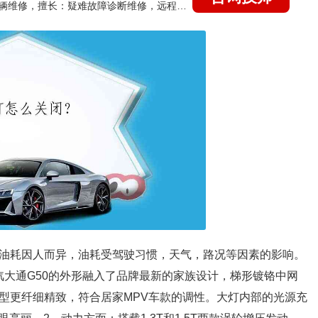
国家认证的汽车维修技师，15年德美日等各系车辆维修，擅长：疑难故障诊断维修，远程维修技术指导
m，真实油耗因人而异，油耗受驾驶习惯，天气，路况等因素的影响。
汽大通G50的外形融入了品牌最新的家族设计，梯形镀铬中网
统车型更纤细精致，符合居家MPV车款的调性。大灯内部的光源充