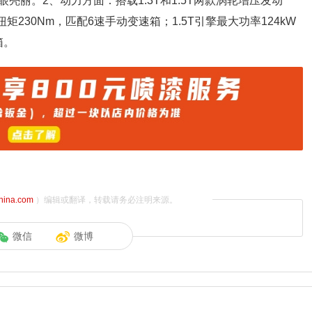
丽。2、动力方面：搭载1.3T和1.5T两款涡轮增压发动
值扭矩230Nm，匹配6速手动变速箱；1.5T引擎最大功率124kW
箱。
china.com
）编辑或翻译，转载请务必注明来源。
微信
微博