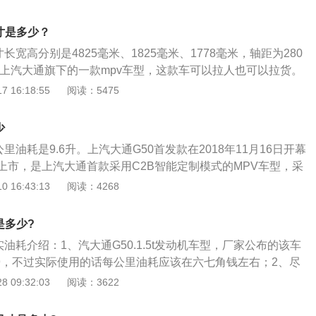
统拥有原生高德地图。能够实现语音交互与柔性导航功能，同
识别方言。2、安全配置上：上汽大通家用MPVG50首发款配
寸是多少？
和侧气囊、一二排气帘、ESC（ABS+EBD）以及胎压监
长宽高分别是4825毫米、1825毫米、1778毫米，轴距为280
时配备了二三排ISOFIX儿童安全座椅接口。
0是上汽大通旗下的一款mpv车型，这款车可以拉人也可以拉货。
了两款发动机，一款是1.3升涡轮增压发动机，另一款是1.5升涡
 16:18:55
阅读：5475
1.3升涡轮增压发动机的最大功率为120kw，最大扭矩为230
最大功率转速为每分钟5200转，最大扭矩转速为每分钟1800
少
里油耗是9.6升。上汽大通G50首发款在2018年11月16日开幕
上市，是上汽大通首款采用C2B智能定制模式的MPV车型，采
化模式，提供诸多在线选装服务，非常方便。同时，大通g50拥有
 16:43:13
阅读：4268
勃朗白、星河银、曜石黑、极地灰、雪青紫7种车色颜色，绚
供了个更多的选择。而且，大通g50还具有四屏联动功能，即1
是多少?
寸液晶仪表屏、C-HUD抬头显示屏与手机屏进行信息联动，非常
实油耗介绍：1、汽大通G50.1.5t发动机车型，厂家公布的该车
费者喜爱。而多处储物空间，以及第二排独立的座椅，更具人
.9，不过实际使用的话每公里油耗应该在六七角钱左右；2、尽
舒适体验。
着很多喝彩声，但这并改变不了G50手动挡全系配备了一台1.3
 09:32:03
阅读：3622
实，作为平衡燃油积分的产物，三缸机因为先天劣势而具备噪
顺性差的问题，长时间使用后耐久性也要比四缸机差一些。尽