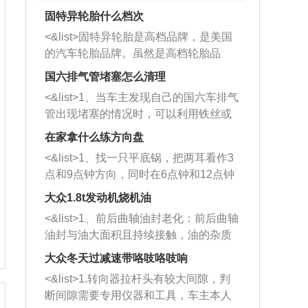
固特异轮胎什么档次
<&list>固特异轮胎是高档品牌，是美国
的汽车轮胎品牌。虽然是高档轮胎品
牌，但是中高低端的轮胎都有生产，这
国六排气管堵塞怎么清理
也是为了更好的开拓市场。
<&list>1、当车主发现自己的国六车排气
管出现堵塞的情况时，可以利用铁丝或
者是细棍，直接将杂物给取出来，如果
在家拿什么练方向盘
堵塞情况比较严重，也可以采取应急措
<&list>1、找一只平底锅，把两耳看作3
施。 <&list>2、直接利用木棍将所有的
点和9点钟方向，同时在6点钟和12点钟
杂物推到排气管里面的位置处，然后将
方向做一个标记。 <&list>2、双手握住
三元催化器拆解开，就可以将堵塞的东
大众1.8t发动机烧机油
平底锅两耳，然后往左打半圈、一圈、
西取出来。但如果是因为积碳过多引起
<&list>1、前后曲轴油封老化：前后曲轴
一圈半的练习，往右同样也要打相同的
的堵塞，就需要将三元催化器泡在草酸
油封与油大面积且持续接触，油的杂质
圈数。 <&list>3、最后强调要反复练
中进行清洗。 <&list>3、也可以利用清
和发动机内持续温度变化使其密封效果
习，这样就可以形成肌肉记忆，在真实
大众冬天过减速带咯吱咯吱响
洗剂对堵塞的情况得到解决，将清洗剂
逐渐减弱，导致渗油或漏油。<&list>2、
驾驶车辆时，不需要记忆也能打好方
放在燃油箱中，与燃油混合后，车辆启
<&list>1.转向器拉杆头有较大间隙，判
活塞间隙过大：积碳会使活塞环与缸体
向。
动时，就可以和汽油一起进入到燃烧
断间隙需要专用仪器和工具，车主本人
的间隙扩大，导致机油流入燃烧室中，