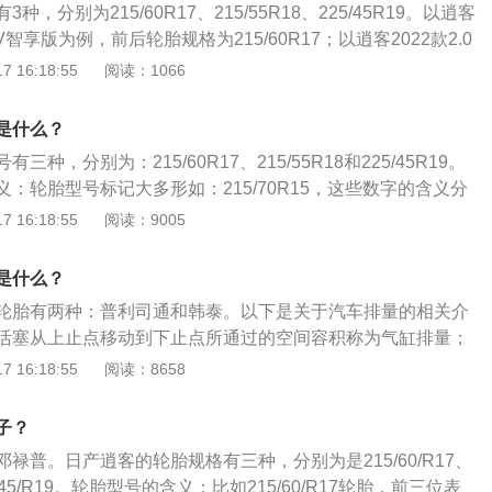
，分别为215/60R17、215/55R18、225/45R19。以逍客
TXV智享版为例，前后轮胎规格为215/60R17；以逍客2022款2.0
版为例，前后轮胎规格为225/45R19；以逍客2022款2.0LCVT
 16:18:55
阅读：1066
华领航版为例，前后轮胎规格为215/55R18。以215/55R18为例：
面宽度，单位是mm；55是扁平比，即轮胎胎壁高度和轮胎断面宽
是什么？
dial的缩写，表示轮胎为子午线结构；18是轮辋的外径，单位
种，分别为：215/60R17、215/55R18和225/45R19。
shqai)，是日产欧洲设计中心成立以来的第一款作品，名字来源
：轮胎型号标记大多形如：215/70R15，这些数字的含义分
地带的游牧部族，意为城市游牧民，定位介于紧凑型SUV与掀
胎断面宽度，单位是mm，一般轮胎的宽度在145285mm之间，
 16:18:55
阅读：9005
载了日产全新研发的1.2升涡轮增压汽油发动机，峰值马力和扭
0是扁平比。轮胎扁平比的介绍：一般轮胎的扁平比在百分之30
13bhp和190牛米。（数据来自有驾官网）
，正常情况下，普通轿车不应使用扁平比百分之75的轮胎，豪华
是什么？
推荐采用扁平比小于百分之60的轮胎。
轮胎有两种：普利司通和韩泰。以下是关于汽车排量的相关介
活塞从上止点移动到下止点所通过的空间容积称为气缸排量；
个气缸，所有气缸工作容积之和称为发动机排量。一般用升
 16:18:55
阅读：8658
动机排量是最重要的结构参数之一，这个比缸径和缸数更能代
发动机的许多指标都同排气量密切相关。排量划分：中国轿车
子？
量的大小来决定。微型轿车的排量小于等于1．0L；普通级轿
禄普。日产逍客的轮胎规格有三种，分别为是215/60/R17、
1．6L范围内；中级轿车的排量在1．6—2．5L范围内；中高
225/45/R19。轮胎型号的含义：比如215/60/R17轮胎，前三位表