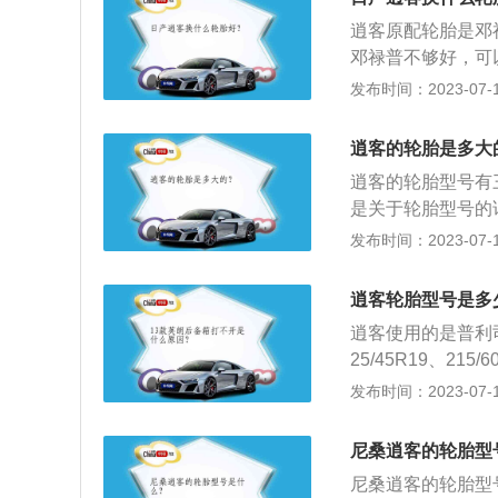
扁平比<60%的轮胎
逍客原配轮胎是邓禄
轮辋的外径，单位是
邓禄普不够好，可
表示轮胎的转动方
为入门级SUV，或
发布时间：2023-07-17
雨天或湿滑路面上
轮胎的注意事项：
橡胶制品。通常安
逍客的轮胎是多大
接触并保证车辆的
逍客的轮胎型号有三种，
承受着各种变形、
是关于轮胎型号的详
引性能、缓冲性能
含义分别是：215
发布时间：2023-07-17
m之间，间隔为10
代表70%，一般轮
逍客轮胎型号是多
头或OUTER-S
逍客使用的是普利司
志，表明这种轮胎
25/45R19、215
字母或符号，是有特
on）是由石桥正二
发布时间：2023-07-17
胎；“一”表示低压
8年财富世界500
合于在冰雪和泥泞
的姓氏以意译的方
尼桑逍客的轮胎型
大的轮胎制造商。
尼桑逍客的轮胎型号是2
司统一采用音译的