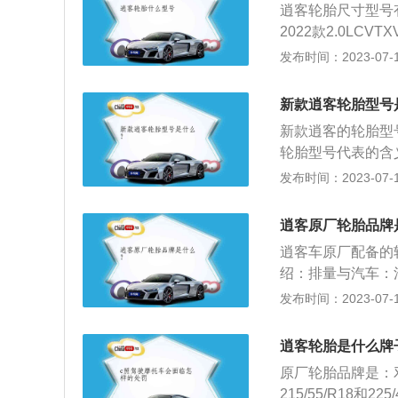
逍客轮胎尺寸型号有3种
2022款2.0LCV
LCVTXVTOP旗舰
发布时间：2023-07-17
XVPrem.Pro豪
215表示轮胎断
新款逍客轮胎型号
度的比例；R是Ra
新款逍客的轮胎型号有三
是英寸。逍客(Qa
轮胎型号代表的含义
于伊朗居住在沙漠
别是：215表示轮
发布时间：2023-07-17
背车之间。逍客搭
间隔为10mm；7
矩输出将分别达到1
到百分之80之间
逍客原厂轮胎品牌
轿车和高性能跑车
逍客车原厂配备的
绍：排量与汽车：
如果发动机有若干
发布时间：2023-07-17
（L）来表示。发
表发动机的大小，
逍客轮胎是什么牌
级别的划分根据排
原厂轮胎品牌是：邓
车的排量在1．0—
215/55/R18和