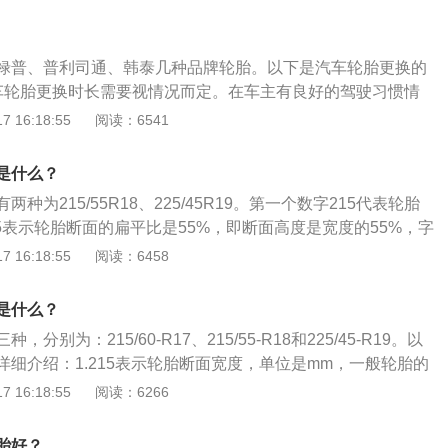
是轮辋的外径。2、轮胎图形标记的含义：如胎壁上画有小雨
种轮胎适合于在雨天或湿滑路面上行驶。DOT标记表示这种轮
拿大运输部门的认证。
禄普、普利司通、韩泰几种品牌轮胎。以下是汽车轮胎更换的
车轮胎更换时长需要视情况而定。在车主有良好的驾驶习惯情
一般是是3-5年或者行驶里程6-8万公里。如果在比较恶劣的
 16:18:55
阅读：6541
驶于砂石路面或经常堵车、急刹急转等使用状况下，轮胎的更
2、轮胎的主要原材料是橡胶，会发生自然老化现象，主要表
是什么？
胎侧布满小裂纹，一般自然老化的时间为4-5年。轮胎使用5年
种为215/55R18、225/45R19。第一个数字215代表轮胎
止出现爆胎的风险。3、观察轮胎的磨损情况。如果轮胎磨损
55表示轮胎断面的扁平比是55%，即断面高度是宽度的55%，字
纹已经和磨损标记处于同一水平线上时，则需要更换轮胎。否
,15代表轮辋直径是15英寸。日产逍客最高车速186km/h，百
 16:18:55
阅读：6458
时刹车会比较困难，车辆极易失控，而如果在太粗糙的路面行
。除了型号，轮胎上还标有以下常用数据：胎体帘线材料：以汉语
帘布，R-人造丝帘布，N-尼龙帘布，G-钢丝帘布，ZG-钢丝子
是什么？
度等级：表明轮胎在规定条件下承载规定负荷的最高速度。字
分别为：215/60-R17、215/55-R18和225/45-R19。以
.8km/h到300km/h的认证速度等级。常用的速度等级有：Q：
详细介绍：1.215表示轮胎断面宽度，单位是mm，一般轮胎的
0km/h；V：240km/h；W：270km/h；Y：300km/h；轮辋规
5mm之间，间隔为10mm。2.70是扁平比，即轮胎胎壁高度和轮
 16:18:55
阅读：6266
用的轮辋规格。便于实际使用，如“标准轮辋5.00F”。
70代表70%，一般轮胎的扁平比在30%—80%之间，正常情
应使用扁平比>75%的轮胎，豪华轿车和高性能跑车推荐采用
胎好？