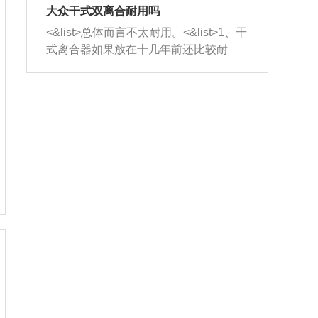
室，最后形成废气排出，就可以让三元
无法制作，需要将车辆送到修理厂或4s
造成烧机油。<&list>3、机油粘度。使用
大众干式双离合耐用吗
催化器得到清洗，排气管堵塞的情况就
店；<&list>2.车辆半轴套管防尘罩破
机油粘度过小的话，同样会有烧机油现
<&list>总体而言不太耐用。<&list>1、干
能够得到解决。
裂，破裂后会出现漏油现象，使半轴磨
象，机油粘度过小具有很好的流动性，
式离合器如果放在十几年前还比较耐
损严重，磨损的半轴容易损坏，产生异
容易窜入到气缸内，参与燃烧。<&list>
用，但是由于现在的汽车发动机动力输
响；<&list>3.稳定器的转向胶套和球头
4、机油量。机油量过多，机油压力过
出越来越高，使得干式离合器散热不足
老化，一般是使用时间过长造成的。解
大，会将部分机油压入气缸内，也会出
的缺陷也逐渐暴露出来。<&list>2、由于
决方法是更换新的质量好的转向橡胶套
现烧机油。<&list>5、机油滤清器堵塞：
干式双离合的工作环境暴露在空气中，
和球头。
会导致进气不畅，使进气压力下降，形
而离合器的散热也是通离合器罩上面的
成负压，使机油在负压的情况下吸入燃
几个小孔来进行散热。但是在行驶过程
烧室引起烧机油。<&list>6、正时齿轮或
中变速箱需要换挡，就不得不使得离合
链条磨损：正时齿轮或链条的磨损会引
器频繁工作。<&list>3、长时间的低速行
起气阀和曲轴的正时不同步。由于轮齿
驶以及过于频繁的启停，导致离合器的
或链条磨损产生的过量侧隙，使得发动
温度不断升高，而低速行驶时空气流动
机的调节无法实现：前一圈的正时和下
效率不高，无法将离合器中的热量有效
一圈可能就不一样。当气阀和活塞的运
的带走，导致离合器内部的温度不断升
动不同步时，会造成过大的机油消耗。
高，加速离合器的磨损。
解决方法：更换正时齿轮或链条。<&list
>7、内垫圈、进风口破裂：新的发动机
设计中，经常采用各种由金属和其他材