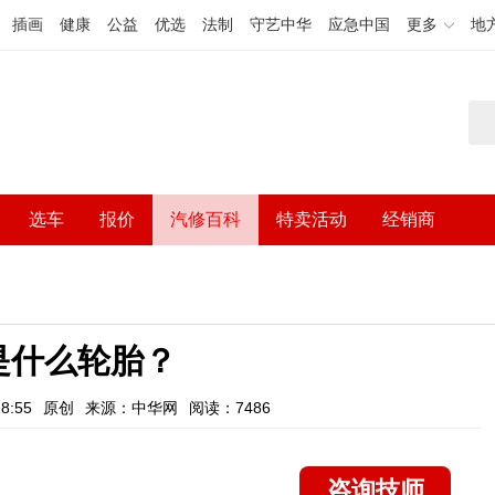
插画
健康
公益
优选
法制
守艺中华
应急中国
更多
地
选车
报价
汽修百科
特卖活动
经销商
是什么轮胎？
8:55
原创
来源：中华网
阅读：7486
咨询技师