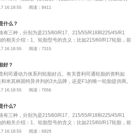
5—4.0L范围内；高级轿车的排量则大于4．0L。
中间两位表示轮胎的扁平比；英文字母代表轮胎的辐射层结
 16:18:55
阅读：8411
辋的外径。轮胎图形标记的含义：如胎壁上画有小雨伞标志，
合于在雨天或湿滑路面上行驶。DOT标记表示这种轮胎已通过
是什么？
部门的认证。
种，分别为是215/60/R17、215/55/R18和225/45/R1
的相关介绍：1、轮胎型号的含义：比如215/60/R17轮胎，前
宽度；中间两位表示轮胎的扁平比；英文字母代表轮胎的辐射
 16:18:55
阅读：7315
是轮辋的外径。2、轮胎图形标记的含义：如胎壁上画有小雨
种轮胎适合于在雨天或湿滑路面上行驶。DOT标记表示这种轮
胎好？
拿大运输部门的认证。
普利司通动力侠系列轮胎好点。有关普利司通轮胎的资料如
是和米其林固特异并列的3大品牌，还是F1的唯一轮胎提供商。
是日本普利司通株式会社的产品，现广泛运用于世界各种品牌
 16:18:55
阅读：7056
轮胎的资料如下：1、轮胎：是在各种车辆或机械上装配的接
性橡胶制品。2、特点：轮胎常在复杂和苛刻的条件下使用，
是什么?
各种变形、负荷、力以及高低温作用，因此必须具有较高的承
种，分别为是215/60/R17、215/55/R18和225/45/R1
、缓冲性能。同时，还要求具备高耐磨性和耐屈挠性，以及低
的相关介绍：1、轮胎型号的含义：比如215/60/R17轮胎，前
性。
宽度；中间两位表示轮胎的扁平比；英文字母代表轮胎的辐射
 16:18:55
阅读：6829