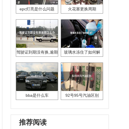
epc灯亮是什么问题
火花塞更换周期
驾驶证到期没有换,逾期
玻璃水冻住了如何解
怎么办??
决？
bba是什么车
92号95号汽油区别
推荐阅读