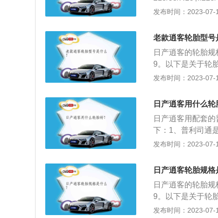
级轿车的排量在2.
示轮胎断面宽度；
发布时间：2023-07-17
构，最后两位是轮
则表明这种轮胎适
老款逍客轮胎型号
美国和加拿大运输
日产逍客的轮胎规格有三
9。以下是关于轮胎
三位表示轮胎断面
发布时间：2023-07-17
层结构，最后两位
伞标志，则表明这
日产逍客用什么轮
胎已通过美国和加
日产逍客用配套的
下：1、普利司通
2、普利司通轮胎
发布时间：2023-07-17
汽车上。有关汽车
地滚动的圆环形弹
日产逍客轮胎规格
它在行驶时承受着
日产逍客的轮胎规格有三
载性能、牵引性能
9。以下是关于轮胎
的滚动阻力与生热
三位表示轮胎断面
发布时间：2023-07-17