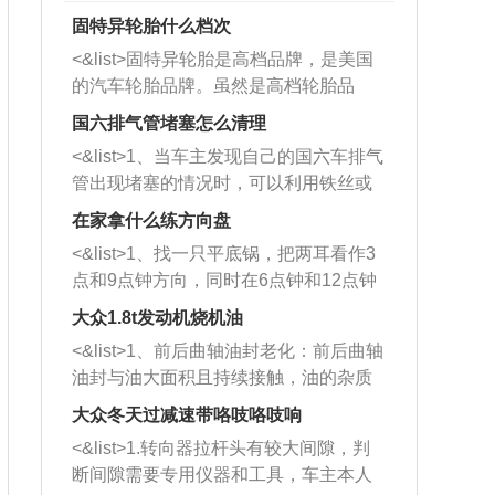
固特异轮胎什么档次
<&list>固特异轮胎是高档品牌，是美国
的汽车轮胎品牌。虽然是高档轮胎品
牌，但是中高低端的轮胎都有生产，这
国六排气管堵塞怎么清理
也是为了更好的开拓市场。
<&list>1、当车主发现自己的国六车排气
管出现堵塞的情况时，可以利用铁丝或
者是细棍，直接将杂物给取出来，如果
在家拿什么练方向盘
堵塞情况比较严重，也可以采取应急措
<&list>1、找一只平底锅，把两耳看作3
施。 <&list>2、直接利用木棍将所有的
点和9点钟方向，同时在6点钟和12点钟
杂物推到排气管里面的位置处，然后将
方向做一个标记。 <&list>2、双手握住
三元催化器拆解开，就可以将堵塞的东
大众1.8t发动机烧机油
平底锅两耳，然后往左打半圈、一圈、
西取出来。但如果是因为积碳过多引起
<&list>1、前后曲轴油封老化：前后曲轴
一圈半的练习，往右同样也要打相同的
的堵塞，就需要将三元催化器泡在草酸
油封与油大面积且持续接触，油的杂质
圈数。 <&list>3、最后强调要反复练
中进行清洗。 <&list>3、也可以利用清
和发动机内持续温度变化使其密封效果
习，这样就可以形成肌肉记忆，在真实
大众冬天过减速带咯吱咯吱响
洗剂对堵塞的情况得到解决，将清洗剂
逐渐减弱，导致渗油或漏油。<&list>2、
驾驶车辆时，不需要记忆也能打好方
放在燃油箱中，与燃油混合后，车辆启
<&list>1.转向器拉杆头有较大间隙，判
活塞间隙过大：积碳会使活塞环与缸体
向。
动时，就可以和汽油一起进入到燃烧
断间隙需要专用仪器和工具，车主本人
的间隙扩大，导致机油流入燃烧室中，