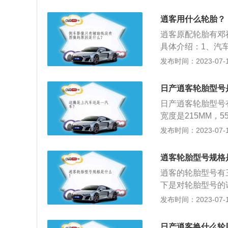
层结构，最后两位
伞标志，则表明这
逍客用什么轮胎？
胎已通过美国和加
逍客原配轮胎有邓
具体介绍：1、汽
况下，轮胎更换时间
发布时间：2023-07-17
路况，例如经常行
换时长将会缩短。
日产逍客轮胎型号
现为轮胎会变硬，
日产逍客轮胎型号有两
需要及时更换，防
宽度是215MM，
比较严重，胎面花
母R代表子午线轮胎
发布时间：2023-07-17
则行驶在湿滑路面
公里油耗6.2L
驶容易爆胎。
拼音表示，如M-棉
逍客轮胎型号规格
午线帘布轮胎。速
逍客的轮胎型号有三种，
母A至Z代表轮胎从4
下是对轮胎型号的
160km/h；H：21
宽度在145—28
发布时间：2023-07-17
格：表示与轮胎相配
胎断面宽度的比例，
况下，普通轿车不
日产逍客换什么轮