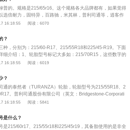
。3.R是英文Radial的缩写，表示轮胎为辐射层结构。4.15是
普的。规格是215/65r16。这个规格各大品牌都有，如果觉得
英寸。某些轮胎的胎壁上标有箭头或OUTER-SIDE字样，它
以选倍耐力，固特异，百路驰，米其林，普利司通等，逍客作
向。如果胎壁上画有一个小雨伞标志，就表明这种轮胎适合在
者说是Cross跨界车型，它具有相对紧凑的身材。以下是检测
 16:18:55
阅读：6070
行驶。
1、轮胎是在各种车辆或机械上装配的接地滚动的圆环形弹性
装在金属轮辋上，能支承车身，缓冲外界冲击，实现与路面的
的？
行驶性能。2、轮胎常在复杂和苛刻的条件下使用，在行驶时
分别为：215/60-R17、215/55R18和225/45-R19。下面
负荷、力以及高低温作用，因此必须具有较高的承载性能、牵
细介绍：1、轮胎型号标记大多如：215/70R15，这些数字的
。
表示轮胎断面宽度，单位是mm，一般轮胎的宽度在145—285m
 16:18:55
阅读：6019
mm；70是扁平比，轮胎胎壁高度和轮胎断面宽度的比例，70
胎的扁平比在30%—80%之间。2、某些轮胎的胎壁上标有箭
少？
IDE字样，它表示轮胎的转动方向。如果胎壁上画有一个小雨伞标
通的泰然者（TURANZA）轮胎，轮胎型号为215/55R18、2
适合于在雨天或湿滑路面上行驶。3、有的轮胎还含有其他的
/60R17。普利司通股份有限公司（英文：Bridgestone-Corporati
殊含义的：“X”表示高压胎；“C”表示加强型；"B"表示斜交
郎于1931年在日本福冈县久留米市建立的轮胎制造厂。在201
 16:18:55
阅读：5841
胎。M、S分别是英文Mud和Snow的缩写，它表示这种轮胎适
强排行榜中排名第365位。公司的英文名字是根据创始人石桥氏
的道路上使用。
式翻译而来。普利司通是日本最大的轮胎制造商，也是世界最
号是什么？
在中文领域中普利司通早年曾被称为石桥牌，但今日已由该公
15/60r17、215/55r18和225/45r19，其备胎使用的是非全
普利司通来称呼。逍客的轮胎在日常使用中，要注意以下几