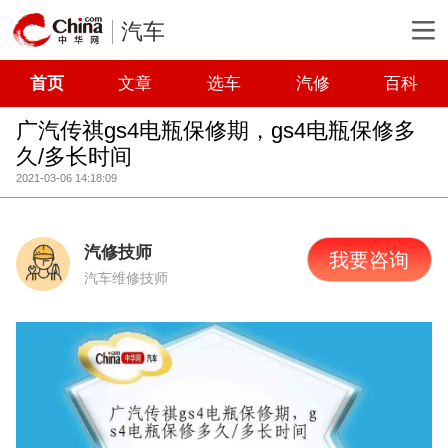
汽车
首页
文章
选车
汽修
百科
广汽传祺gs4电瓶保修期，gs4电瓶保修多
久/多长时间
2021-03-06 14:18:09
汽修技师
我要咨询
汽车维修技师