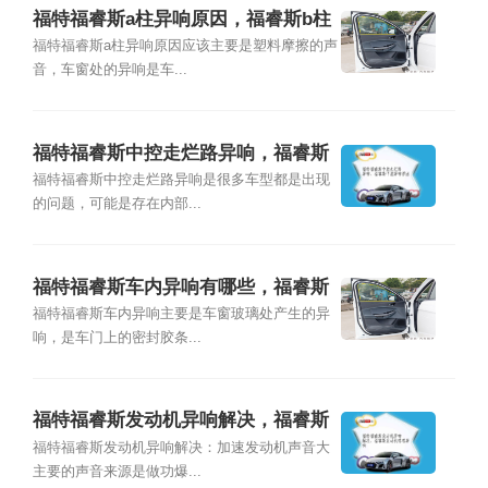
福特福睿斯a柱异响原因，福睿斯b柱
异响怎么解决
福特福睿斯a柱异响原因应该主要是塑料摩擦的声
音，车窗处的异响是车...
福特福睿斯中控走烂路异响，福睿斯
中控异响原因
福特福睿斯中控走烂路异响是很多车型都是出现
的问题，可能是存在内部...
福特福睿斯车内异响有哪些，福睿斯
车内异响怎么办
福特福睿斯车内异响主要是车窗玻璃处产生的异
响，是车门上的密封胶条...
福特福睿斯发动机异响解决，福睿斯
发动机嗒嗒异响
福特福睿斯发动机异响解决：加速发动机声音大
主要的声音来源是做功爆...