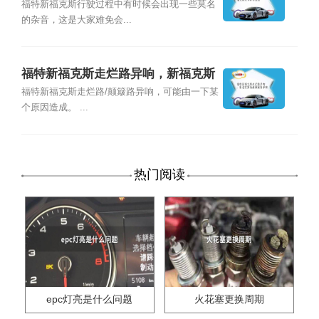
饰异响总结
福特新福克斯行驶过程中有时候会出现一些莫名
的杂音，这是大家难免会...
福特新福克斯走烂路异响，新福克斯
低速颠簸路异响
福特新福克斯走烂路/颠簸路异响，可能由一下某
个原因造成。 ...
热门阅读
epc灯亮是什么问题
火花塞更换周期