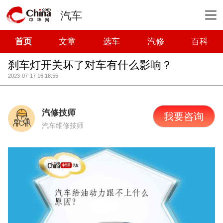
汽车
首页
文章
选车
汽修
百科
刹车灯开关坏了对车有什么影响？
2023-07-17 16:18:55
汽修技师
我要咨询
汽车维修技师