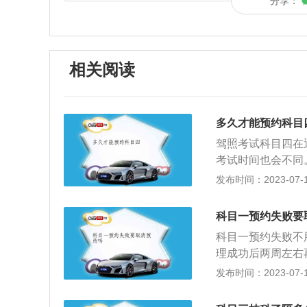
分享：
相关阅读
多久才能预约科目
驾照考试科目四在
考试时间也会不同
有的地区却要在7
发布时间：2023-07-17
和车管所。根据《
次，考试不合格的
科目一预约失败要
终止，申请人应当
科目一预约失败不
目三安全文明驾驶
理成功后两周左右
目四的相关知识：
准备后再进行预约
发布时间：2023-07-17
驶证考核的一部分
试预约计划量未约
识考试，俗称“科
约考试结果；在考