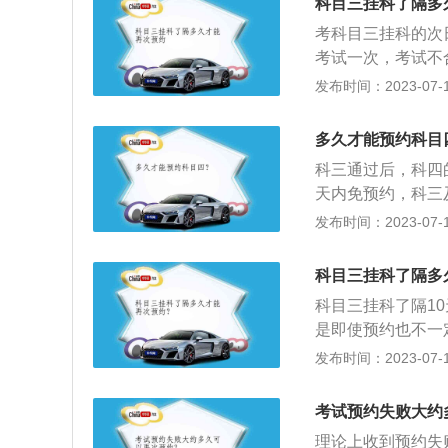
都习惯称之为科目
科目三挂科了隔多
时间，公布预约考
考科目三挂科的次
试时间、考场。车
考试一次，考试不
预约日期安排考试
次考试终止，申请
发布时间：2023-07-17
考试合格后，方准
作日）后预约。法
参加安全文明驾驶
科目考试一次，考
自助预约考试，并
多久才能预约科目
格的，本次考试终
数等情况。
科三通过后，科四
的十日后预约。如
天内免预约，科三
次预约。注意在学
约，预约能否成功
发布时间：2023-07-17
预约的次数不能超
哪种情况以驾校的
习和考试。10天
是机动车驾驶证考
排队时间来确定，
科目三挂科了隔多
象和复杂道路条件
限快到的学员，让
科目三挂科了隔1
发生交通事故后的
目三的考试细节：
是即使预约也不一
片、动画等形式为主
外点火之前安全带
间才能再次考试。
发布时间：2023-07-17
档，中途停车也要
说的“”大路考“
记硬背就行，一定
也是驾照考试中比
考试预约失败大约
一紧张走神题目会
认安全。起步要开
车的转向灯，一定
理论上收到预约失