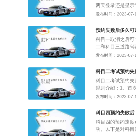
要提前踩刹车的地
两天登录还是显示
掉头、会车。考试
要学员耐心地等待
发布时间：2023-07-17
绩合格”后，再松
以受理用户初次申
次预约科目考试的
预约失败后多久可
因自身原因取消预
科目一取消之后可
二和科目三道路驾
会)。第五次预约
发布时间：2023-07-17
从科目一开始考试
驶证考核的一部分
科目二考试预约失
驾驶技能考试科目
科目二考试预约失
道定点停车和起步
规则介绍：1、首
考，是机动车驾驶
间为进行科目二的
发布时间：2023-07-17
驾驶员理论考试。
以上次的考试时间
学员因自身原因如
科目四预约失败后
间。
科目四的预约速度
功。以下是对科目