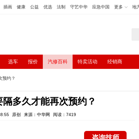
插画
健康
公益
优选
法制
守艺中华
应急中国
更多
地
选车
报价
汽修百科
特卖活动
经销商
次预约？
要隔多久才能再次预约？
8:55
原创
来源：中华网
阅读：7419
咨询技师