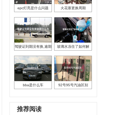
epc灯亮是什么问题
火花塞更换周期
驾驶证到期没有换,逾期
玻璃水冻住了如何解
怎么办??
决？
bba是什么车
92号95号汽油区别
推荐阅读