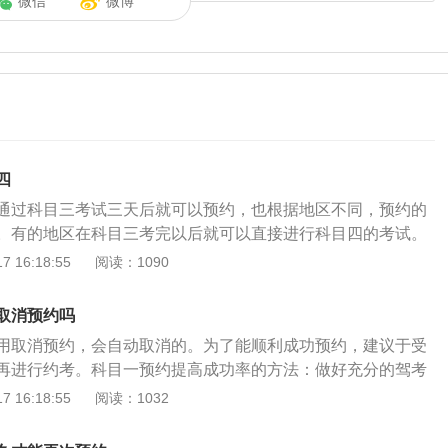
微信
微博
四
通过科目三考试三天后就可以预约，也根据地区不同，预约的
。有的地区在科目三考完以后就可以直接进行科目四的考试。
~10天以后才能预约科目四的考试。具体的考试时间要咨询驾校
 16:18:55
阅读：1090
机动车驾驶证申领和使用规定》第四十七条：每个科目考试一
，可以补考一次。不参加补考或者补考仍不合格的，本次考试
取消预约吗
重新预约考试，但科目二、科目三考试应当在十日后预约。科
用取消预约，会自动取消的。为了能顺利成功预约，建议于受
常识考试不合格的，已通过的道路驾驶技能考试成绩有效。科
再进行约考。科目一预约提高成功率的方法：做好充分的驾考
科目四，又称科目四理论考试、驾驶员理论考试，是机动车驾
，以免未通过考试后再次预约浪费宝贵时间。根据规定，在考
 16:18:55
阅读：1032
。科目三考试分为两项内容，除路考外，又增加了安全文明常
满的情况下，考试前3个工作日为考试预约截止时间，公布预
目四”，考量“车德”。因为这个考试在科目三之后进行，所以大家
试预约计划已约满情况下，考试前5个工作日为考试预约截止