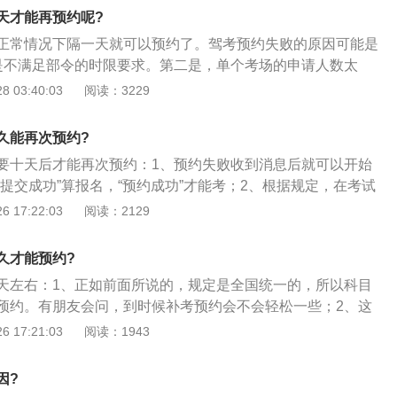
（11-40题）、多项选择题（41-50题）的考试类型包括图片
天才能再预约呢?
文本叙述题；
正常情况下隔一天就可以预约了。驾考预约失败的原因可能是
是不满足部令的时限要求。第二是，单个考场的申请人数太
试申请人数大于该考场的考试计划数量时，排名靠后的学员将
 03:40:03
阅读：3229
第三是，申请场数太多，学员可以同时申请五个考场考试，但
，其他四场考试会被提示预约失败。
久能再次预约?
要十天后才能再次预约：1、预约失败收到消息后就可以开始
提交成功”算报名，“预约成功”才能考；2、根据规定，在考试
的情况下，考试前3个工作日为考试预约截止时间，公布预约
 17:22:03
阅读：2129
考试预约计划已约满情况下，考试前5个工作日为考试预约截止
试结果；学员只有在预约失败或取消预约后，方可重新预约考
久才能预约?
天左右：1、正如前面所说的，规定是全国统一的，所以科目
预约。有朋友会问，到时候补考预约会不会轻松一些；2、这
系统自动分配，并且按照挂科那一天来排序。科目三补考不仅
 17:21:03
阅读：1943
费钱，对于有过补考经历的朋友来说肯定印象深刻；3、一般
大概在300-400元左右，当然这个并不是唯一标准，因为补
因?
个地方的补考费都有所差异。