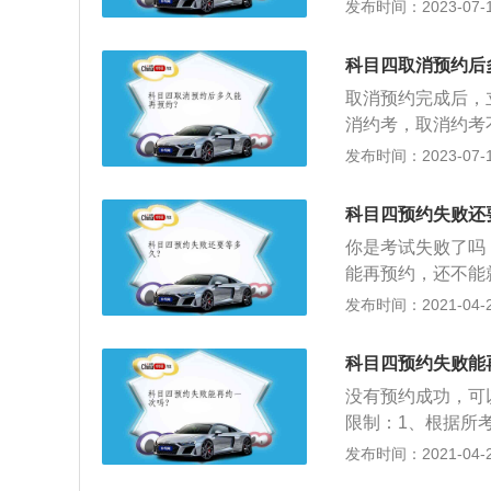
驶员理论考试，是
发布时间：2023-07-17
9号》[1]实施
考试，俗称“科目四
科目四取消预约后
操作要求、恶劣气
取消预约完成后，
危处理方法，以及
消约考，取消约考
可通过手机软件或
发布时间：2023-07-17
录互联网预约平台
预约申请。2、如
科目四预约失败还
日，本人带好身份
你是考试失败了吗
业务窗口进行取消
能再预约，还不能
消，则作不合格处
类型从相应科目四
发布时间：2021-04-28
题中抽取，大车类驾
过程中12分（6道
科目四预约失败能
题）、多项选择题
没有预约成功，可
题；
限制：1、根据所
答题，汽车驾驶证从
发布时间：2021-04-28
2、考试时间为30