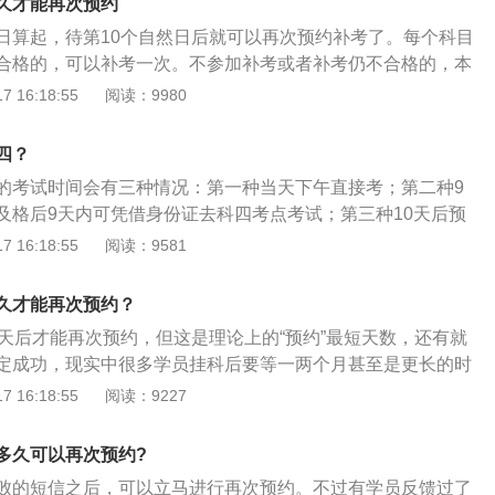
四考试。实际在官方说法中没有科目四。
久才能再次预约
试结果；学员只有在预约失败或取消预约后，方可重新预约考
日算起，待第10个自然日后就可以再次预约补考了。每个科目
辆管理所对符合机动车驾驶证申请条件的，应当受理，并按照
合格的，可以补考一次。不参加补考或者补考仍不合格的，本
。考试顺序按照科目一、科目二、科目三依次进行，前一科目
人应当重新预约考试，但科目二、科目三考试应当在十日（工
 16:18:55
阅读：9980
参加后一科目的考试。科目三道路驾驶技能考试合格后，方准
律依据是《机动车驾驶证申领和使用规定》第四十四条，每个
常识考试。车辆管理所应当提供互联网、电话等方式由申请人
试不合格的，可以补考一次，不参加补考或者补考后仍然不合
在车辆管理所和互联网公开考试预约计划、预约人数和考试人
四？
止，申请人应当重新预约考试，要在科目二、科目三考试结束
的考试时间会有三种情况：第一种当天下午直接考；第二种9
果考试成绩不合格，在考完的第二天起算，10天之后才可以再
及格后9天内可凭借身份证去科四考点考试；第三种10天后预
习驾驶证的有效期限内，科目二、科目三的道路驾驶技能考试
，和当前考试人数、学员优先级及考场临时性安排有关。具体
 16:18:55
阅读：9581
过五次，如果在五次预约的考试机会中都没有通过，要重新学
安排为准。科目四，又称科目四理论考试、驾驶员理论考试，
后预约不一定能成功，要看预约的排名、计划名额、考场容量和
核的一部分。主要内容包括：安全文明驾驶操作要求、恶劣气
由系统自动安排。在预约考试的时候，系统会优先安排三年期
久才能再次预约？
下的安全驾驶知识、爆胎等紧急情况下的临危处理方法，以及
他们优先考试。在系统安排好预约后，会公示预约的结果。科
0天后才能再次预约，但这是理论上的“预约”最短天数，还有就
处理知识等。科目四考试试卷由50道题组成，题目以案例、图
1、上车和起步准备。上车前逆时针绕车一周半是必须的，此
定成功，现实中很多学员挂科后要等一两个月甚至是更长的时
，满分100分，90分合格。
扎上，一定记得检查档位，挂到空挡。起步的时候一定是在一
科目三简介：科目三考试，属于道路驾驶技能考试，即学员常
 16:18:55
阅读：9227
记得一档起步。2、灯光。灯光考试，就那么十来个指令，死
”。考试项目较多，考试过程中需要注意的细节也很多，因此科目三
不要抢指令，等滴声后再做动作。这时候一定不要紧张，因为
较难的一个环节。科目三考试注意事项：上车前要环车一圈确
多久可以再次预约?
听差。3、转向灯。路口左右转、变道、调头、超车、靠边停
左转向灯。灯光模拟需在语音播报后，5秒内开启相应灯光。
要等指令结束后打。
败的短信之后，可以立马进行再次预约。不过有学员反馈过了