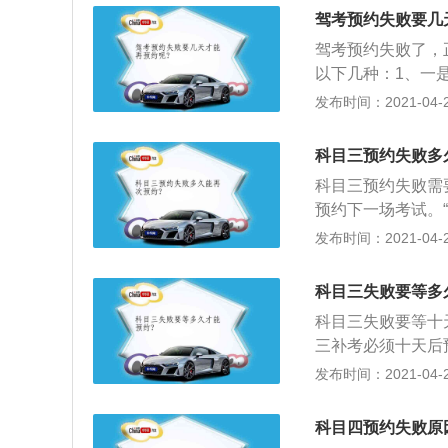
0题）、单项选择题
驾考预约失败要几
题、情境识别题、
驾考预约失败了，
以下几种：1、一
多；2、当单场考
发布时间：2021-04-28
会预约失败；3、
只能成功一次考试
科目三预约失败多
科目三预约失败需
预约下一场考试。“
预约计划量未约满
发布时间：2021-04-26
考试结果；3、在
时间，公布预约考
科目三失败要等多
试时间、考场。
科目三失败要等十
三补考必须十天后
个很难说，因为是
发布时间：2021-04-26
耗费时间，而且耗
来说，科目三补考费
科目四预约失败原
考费没有统一，各