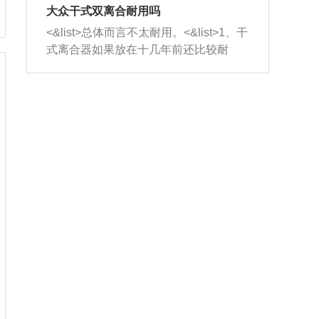
室，最后形成废气排出，就可以让三元
无法制作，需要将车辆送到修理厂或4s
造成烧机油。<&list>3、机油粘度。使用
大众干式双离合耐用吗
催化器得到清洗，排气管堵塞的情况就
店；<&list>2.车辆半轴套管防尘罩破
机油粘度过小的话，同样会有烧机油现
<&list>总体而言不太耐用。<&list>1、干
能够得到解决。
裂，破裂后会出现漏油现象，使半轴磨
象，机油粘度过小具有很好的流动性，
式离合器如果放在十几年前还比较耐
损严重，磨损的半轴容易损坏，产生异
容易窜入到气缸内，参与燃烧。<&list>
用，但是由于现在的汽车发动机动力输
响；<&list>3.稳定器的转向胶套和球头
4、机油量。机油量过多，机油压力过
出越来越高，使得干式离合器散热不足
老化，一般是使用时间过长造成的。解
大，会将部分机油压入气缸内，也会出
的缺陷也逐渐暴露出来。<&list>2、由于
决方法是更换新的质量好的转向橡胶套
现烧机油。<&list>5、机油滤清器堵塞：
干式双离合的工作环境暴露在空气中，
和球头。
会导致进气不畅，使进气压力下降，形
而离合器的散热也是通离合器罩上面的
成负压，使机油在负压的情况下吸入燃
几个小孔来进行散热。但是在行驶过程
烧室引起烧机油。<&list>6、正时齿轮或
中变速箱需要换挡，就不得不使得离合
链条磨损：正时齿轮或链条的磨损会引
器频繁工作。<&list>3、长时间的低速行
起气阀和曲轴的正时不同步。由于轮齿
驶以及过于频繁的启停，导致离合器的
或链条磨损产生的过量侧隙，使得发动
温度不断升高，而低速行驶时空气流动
机的调节无法实现：前一圈的正时和下
效率不高，无法将离合器中的热量有效
一圈可能就不一样。当气阀和活塞的运
的带走，导致离合器内部的温度不断升
动不同步时，会造成过大的机油消耗。
高，加速离合器的磨损。
解决方法：更换正时齿轮或链条。<&list
>7、内垫圈、进风口破裂：新的发动机
设计中，经常采用各种由金属和其他材