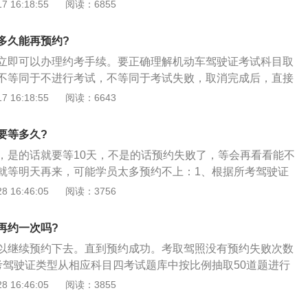
机动车驾驶证考核的一部分。《中华人民共和国公安部令第13
 16:18:55
阅读：6855
后，科目三考试分为两项内容，除路考外，又增加了安全文明常识
”，考量“车德”。2、考试内容：主要内容包括：安全文明驾驶
多久能再预约?
象和复杂道路条件下的安全驾驶知识、爆胎等紧急情况下的临
立即可以办理约考手续。要正确理解机动车驾驶证考试科目取
发生交通事故后的处理知识等。
不等同于不进行考试，不等同于考试失败，取消完成后，直接
者是到驾校约考。拓展资料：1、在预约申请期内，学员可登
 16:18:55
阅读：6643
，通过“预约申请取消”菜单进行操作，不影响下一阶段的考试
学员考试预约确认后须取消，可在预约的考试日期三个工作
要等多久?
证原件（外地户籍需暂住证）或驾校办证人员至市车管所考试
，是的话就要等10天，不是的话预约失败了，等会再看看能不
，下次预约申请时至少要间隔一个预约周期以上。若未按时取
就等明天再来，可能学员太多预约不上：1、根据所考驾驶证
理。
考试题库中按比例抽取50道题进行答题，汽车驾驶证从800道
 16:46:05
阅读：3756
照从1023题中抽取，每题2分；2、考试时间为30分钟，答错
题），即终止考试；3、错题（1-10题）、单项选择题（11-40
再约一次吗?
（41-50题）的考试类型包括图片题、情境识别题、文本叙述
以继续预约下去。直到预约成功。考取驾照没有预约失败次数
考驾驶证类型从相应科目四考试题库中按比例抽取50道题进行
800道题中抽取，大车类驾照从1023题中抽取，每题2分；
 16:46:05
阅读：3855
分钟，答错过程中12分（6道题），即终止考试；3、错题（1-1