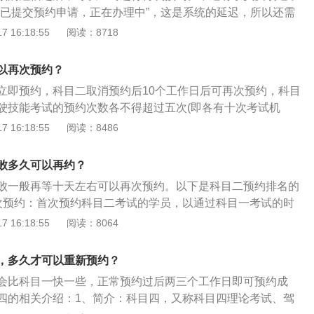
方：直行路口、公交车站、人行横道、学校区域、左右转弯、
“已提交预约申请，正在办理中”，这是系统的延迟，所以还需
结束后，记得关闭所有灯光。稳妥起见，等听到“考试结束，成
更新，一般几天内就可以。首次预约：首次预约科目一考试的
 16:18:55
阅读：8718
开安全带。
领机动车驾驶证等业务的时间为排序时间。非首次预约：非首
以上次考试时间为排序时间。取消预约：考试预约成功的用户
以再次预约？
约的以取消预约时间为排序时间。
立即预约，科目二取消预约后10个工作日后可再次预约，科目
驶技能考试的预约次数各不得超过五次(即各有十次考试机
考试仍不合格，已考试合格的别的科目成绩作废，学员需要重新
 16:18:55
阅读：8486
。科目一又称科目一理论考试、驾驶员理论考试，是机动车驾
。科目二又称小路考，是机动车驾驶证考核的一部分，是场地
败多久可以再约？
的简称，汽车C1、C2考试项目包括倒车入库、侧方停车、坡
败一般再等十天左右可以再次预约。以下是科目二预约排名的
、直角转弯、曲线行驶(俗称S弯)五项必考。科目三又称大路
次预约：首次预约科目二考试的学员，以通过科目一考试的时
人考试中的道路驾驶技能考试。科目四又称科目四理论考试、
排序时间。2、非首次预约：非首次预约科目二考试的学员，
 16:18:55
阅读：8064
为基础来进行相关排序时间。3、取消预约：考试预约成功的
果取消预约，那么则以取消预约的时间为基础来进行排序时
，多久才可以重新预约？
会比科目一快一些，正常预约过后两三个工作日即可预约成
四的相关介绍：1、简介：科目四，又称科目四理论考试、驾