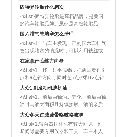
固特异轮胎什么档次
<&list>固特异轮胎是高档品牌，是美国
的汽车轮胎品牌。虽然是高档轮胎品
牌，但是中高低端的轮胎都有生产，这
国六排气管堵塞怎么清理
也是为了更好的开拓市场。
<&list>1、当车主发现自己的国六车排气
管出现堵塞的情况时，可以利用铁丝或
者是细棍，直接将杂物给取出来，如果
在家拿什么练方向盘
堵塞情况比较严重，也可以采取应急措
<&list>1、找一只平底锅，把两耳看作3
施。 <&list>2、直接利用木棍将所有的
点和9点钟方向，同时在6点钟和12点钟
杂物推到排气管里面的位置处，然后将
方向做一个标记。 <&list>2、双手握住
三元催化器拆解开，就可以将堵塞的东
大众1.8t发动机烧机油
平底锅两耳，然后往左打半圈、一圈、
西取出来。但如果是因为积碳过多引起
<&list>1、前后曲轴油封老化：前后曲轴
一圈半的练习，往右同样也要打相同的
的堵塞，就需要将三元催化器泡在草酸
油封与油大面积且持续接触，油的杂质
圈数。 <&list>3、最后强调要反复练
中进行清洗。 <&list>3、也可以利用清
和发动机内持续温度变化使其密封效果
习，这样就可以形成肌肉记忆，在真实
大众冬天过减速带咯吱咯吱响
洗剂对堵塞的情况得到解决，将清洗剂
逐渐减弱，导致渗油或漏油。<&list>2、
驾驶车辆时，不需要记忆也能打好方
放在燃油箱中，与燃油混合后，车辆启
<&list>1.转向器拉杆头有较大间隙，判
活塞间隙过大：积碳会使活塞环与缸体
向。
动时，就可以和汽油一起进入到燃烧
断间隙需要专用仪器和工具，车主本人
的间隙扩大，导致机油流入燃烧室中，