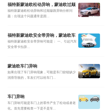
福特新蒙迪欧松动异响，蒙迪欧过颠
簸路异响
福特新蒙迪欧松动异响和过颠簸路异响分析问
题：出现这个问题通常是因...
福特新蒙迪欧安全带异响，蒙迪欧车
门异响解决
福特新蒙迪欧安全带异响可能是： 一、引起汽车
安全带卡扣异...
蒙迪欧车门异响
如果出现了车门异响现象，可能是车门铰链缺少
润滑导致的，车友们可以给车门...
车门异响
车门异响可能是车门上的零件产生了松动或者老
化。首先需要检查一下是不是车...