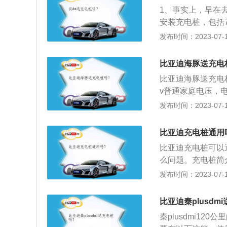
同意后，即可开始
1、事实上，早在
司将完成安装电表
安装充电桩，包括
如下：1、特斯拉
米以内的电缆铺设
发布时间：2023-07-17
拉工作人员会和车
充电桩安装服务，汉
会对具体充电环境
动车和2021台
会寄送一个家庭充
比亚迪海豚送充电
费充电桩安装服务
桩的安装费用根据
比亚迪海豚送充电桩
所涉及的费用需要
不用花钱；特斯拉
v普通家庭电压，电
其售后服务范围，
压，电费根据工业
发布时间：2023-07-17
级充电站目前特斯
需2-2.5小时。
主干道都有超级充
故障，可以联系安
比亚迪充电桩通用
室外的公共场所。
长，有不少车主反
比亚迪充电桩可以
要加钱。
么问题。充电桩简
面或墙壁，安装于
发布时间：2023-07-17
场或充电站内，可
输入端与交流电网
比亚迪秦plusdm
桩一般提供常规充
秦plusdmi12
电桩提供的人机交