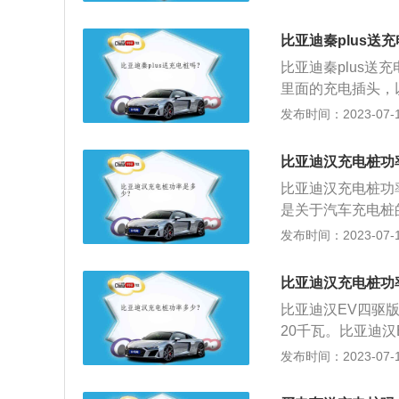
充电站和移动补电
电，使电池在短时
比亚迪秦plus送
比亚迪秦plus
里面的充电插头，
去，此时车辆仪表
发布时间：2023-07-17
的充电线，只需要
亚迪秦的电池能存储
比亚迪汉充电桩功
右，建议大家不要
比亚迪汉充电桩功率
0%左右就开始充
是关于汽车充电桩
类似于加油站里面
发布时间：2023-07-17
宇、商场、公共停
等级为各种型号的
比亚迪汉充电桩功
的输入端与交流电
比亚迪汉EV四驱
能源电动汽车充电
20千瓦。比亚迪汉
快充下从30%充
发布时间：2023-07-17
久。以下是更多相
式旋转大屏幕没有