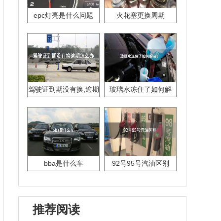
epc灯亮是什么问题
火花塞更换周期
驾驶证到期没有换,逾期
玻璃水冻住了如何解
怎么办??
决？
bba是什么车
92号95号汽油区别
推荐阅读