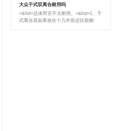
室，最后形成废气排出，就可以让三元
无法制作，需要将车辆送到修理厂或4s
造成烧机油。<&list>3、机油粘度。使用
大众干式双离合耐用吗
催化器得到清洗，排气管堵塞的情况就
店；<&list>2.车辆半轴套管防尘罩破
机油粘度过小的话，同样会有烧机油现
<&list>总体而言不太耐用。<&list>1、干
能够得到解决。
裂，破裂后会出现漏油现象，使半轴磨
象，机油粘度过小具有很好的流动性，
式离合器如果放在十几年前还比较耐
损严重，磨损的半轴容易损坏，产生异
容易窜入到气缸内，参与燃烧。<&list>
用，但是由于现在的汽车发动机动力输
响；<&list>3.稳定器的转向胶套和球头
4、机油量。机油量过多，机油压力过
出越来越高，使得干式离合器散热不足
老化，一般是使用时间过长造成的。解
大，会将部分机油压入气缸内，也会出
的缺陷也逐渐暴露出来。<&list>2、由于
决方法是更换新的质量好的转向橡胶套
现烧机油。<&list>5、机油滤清器堵塞：
干式双离合的工作环境暴露在空气中，
和球头。
会导致进气不畅，使进气压力下降，形
而离合器的散热也是通离合器罩上面的
成负压，使机油在负压的情况下吸入燃
几个小孔来进行散热。但是在行驶过程
烧室引起烧机油。<&list>6、正时齿轮或
中变速箱需要换挡，就不得不使得离合
链条磨损：正时齿轮或链条的磨损会引
器频繁工作。<&list>3、长时间的低速行
起气阀和曲轴的正时不同步。由于轮齿
驶以及过于频繁的启停，导致离合器的
或链条磨损产生的过量侧隙，使得发动
温度不断升高，而低速行驶时空气流动
机的调节无法实现：前一圈的正时和下
效率不高，无法将离合器中的热量有效
一圈可能就不一样。当气阀和活塞的运
的带走，导致离合器内部的温度不断升
动不同步时，会造成过大的机油消耗。
高，加速离合器的磨损。
解决方法：更换正时齿轮或链条。<&list
>7、内垫圈、进风口破裂：新的发动机
设计中，经常采用各种由金属和其他材