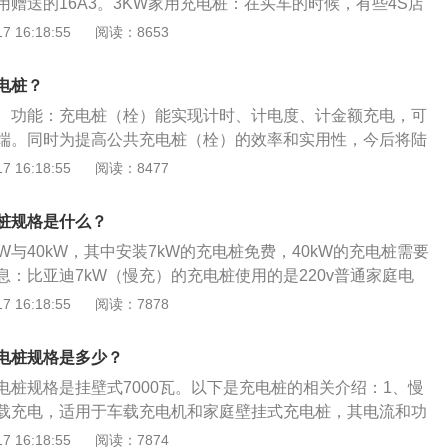
赠送的16A3。3KW家用充电桩：在买车的时候，有些4S店
，充电桩显示屏能显示充电量、费用、充电时间等数据。
。3KW的家用充电桩;秦plusdmi实测充电功率在2。6kw-3。2
 16:18:55
阅读：8653
16A3。3KW便携式充电器：普诺得品牌推出一款16A3。3KW
接插直接插220V家用16A空调插座就可以充电，充电速度和家
电桩？
买车送的1。5KW随车充快一倍时间。
。功能：充电桩（栓）能实现计时、计电度、计金额充电，可
端。同时为提高公共充电桩（栓）的效率和实用性，今后将陆
多充和为电动自行车充电的功能。技术实现：电动汽车充电桩
 16:18:55
阅读：8477
量补给装置，其充电性能关系到电池组的使用寿命、充电时
在购买电动汽车之前最为关心的一个方面之一。实现动力电池
桩规格是什么？
、合理的电量补给是电动汽车充电器设计的基本原则，另外，
W与40kW，其中安装7kW的充电桩免费，40kW的充电桩需要
各种动力电池的适用性。
息：比亚迪7kW（慢充）的充电桩使用的是220v普通家庭电
；而40kW（快充）的充电桩使用380v工业电压，电费根据
 16:18:55
阅读：7878
比亚迪e6举例，前者充满电需要10小时左右的时间，后者充满
时。且比亚迪的充电桩有5年质保，如果期间发生故障，可以联系
电桩规格是多少？
。
电桩规格是挂壁式7000瓦。以下是充电桩的相关介绍：1、慢
载充电，适用于车载充电机和家庭壁挂式充电桩，其电流和功
充电时间需要6-8个小时。2、快充：地面充电、应急充电，含
 16:18:55
阅读：7874