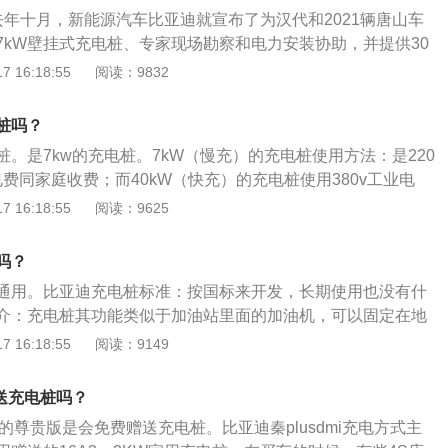
安装施工。最后电力公司会到现场验收。验收合格后，供电公
去年十月，新能源汽车比亚迪就宣布了为汉代和2021辆唐山车
和接电工作，然后自然充电。有关特斯拉安装充电桩相关介绍
7kW壁挂式充电桩、专家现场勘察和电力安装协助，并提供30
会为车主提供家用充电桩安装服务：当车主订购车辆后，特斯
等一站式安装服务。2、升级服务为中国汉模和2021唐模型的
 16:18:55
阅读：9832
主联系，了解安装地点的概况信息，之后特斯拉的合作服务商
族模型和2021唐代电动车，上海的2021台DM，北京的EV电
进行上门勘测，并提供准确的安装报价；勘测成功后，特斯拉
电动汽车，维护当前的安装服务过程。3、比亚迪表示，目前的免
电桩，并由服务商与车主约定合适的上门安装时间。2、充电
桩吗？
是由比亚迪经销商提供的，上门调查、电缆敷设和零部件安装
不同地区而异：有的地方直接有补贴，所有材料以及安装费都
。是7kw的充电桩。7kW（慢充）的充电桩使用方法：是220
由客户承担。
的充电方式1、4S店充电4S店配有超级充电桩，充电服务属于
费同家庭收费；而40kW（快充）的充电桩使用380v工业电
目前尚未收费。充电一个小时，大概可以续航480公里。2、超
价格收取。前者充满电需要10小时左右的时间，后者充满电只
 16:18:55
阅读：9625
拉在部分城市已经铺排专门的充电站，部分高速公路或者其他
充电桩使用注意事项：比亚迪的充电桩有5年质保，如果期间发生
电站的身影。当然在市区中心布局更多，一般位于商业闹区和
装人员上门维修。在安装充电桩的时候需要注意看电缆够不够
吗？
映安装完之后每次停车都要歪着停才能充电，延长电缆的话又
通用。比亚迪充电桩标准：按国标来开发，长期使用也没有什
介：充电桩其功能类似于加油站里面的加油机，可以固定在地
公共建筑（公共楼宇、商场、公共停车场等）和居民小区停车
 16:18:55
阅读：9149
以根据不同的电压等级为各种型号的电动汽车充电。充电桩的
直接连接，输出端都装有充电插头用于为电动汽车充电。充电
i送充电桩吗？
电和快速充电两种充电方式，人们可以使用特定的充电卡在充
0公里的尊贵版是会免费赠送充电桩。比亚迪秦plusdmi充电方式主
互操作界面上刷卡使用，进行相应的充电方式、充电时间、费