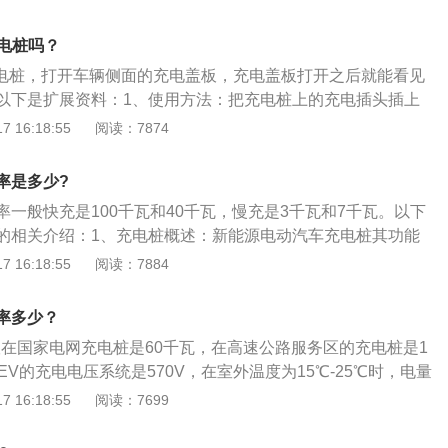
车两种形式，主要通过非车载充电机采用大电流给电池直接充
间内可充至80%左右的电量，一般1小时能充满电。
充电桩吗？
送充电桩，打开车辆侧面的充电盖板，充电盖板打开之后就能看见
以下是扩展资料：1、使用方法：把充电桩上的充电插头插上
盘就会显示充电百分比和预计的充电时间。如果使用原厂配备
 16:18:55
阅读：7874
把充电线插上排插就可以对车辆进行充电。2、电池存储：比
53.56KWH的电量，比亚迪秦充满一次电可以跑420公里左
率是多少?
过度放电，过度放电会对电池寿命有影响。最好在电量剩余2
一般快充是100千瓦和40千瓦，慢充是3千瓦和7千瓦。以下
电，这样车辆电池会有不错的耐用性。
的相关介绍：1、充电桩概述：新能源电动汽车充电桩其功能
的加油机，可以固定在地面或墙壁，安装于公共建筑（公共楼
 16:18:55
阅读：7884
车场等）和居民小区停车场或充电站内，可以根据不同的电压
电动汽车充电。2、充电桩连接方式：新能源电动汽车充电桩
率多少？
网直接连接，输出端都装有充电插头用于为电动汽车充电。新
版在国家电网充电桩是60千瓦，在高速公路服务区的充电桩是1
桩一般提供常规充电和快速充电两种充电方式。
EV的充电电压系统是570V，在室外温度为15℃-25℃时，电量
到80%，官方充电时间为25分钟，如果在冬天气温的情况下会更
 16:18:55
阅读：7699
关的介绍：1、旋转大屏幕可玩性低：全系标配的15.6英寸触控
想象中可玩性那么强，常规的听歌、影视之类的APP都有，且