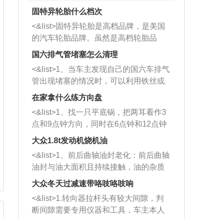
固特异轮胎什么档次
<&list>固特异轮胎是高档品牌，是美国
的汽车轮胎品牌。虽然是高档轮胎品
牌，但是中高低端的轮胎都有生产，这
国六排气管堵塞怎么清理
也是为了更好的开拓市场。
<&list>1、当车主发现自己的国六车排气
管出现堵塞的情况时，可以利用铁丝或
者是细棍，直接将杂物给取出来，如果
在家拿什么练方向盘
堵塞情况比较严重，也可以采取应急措
<&list>1、找一只平底锅，把两耳看作3
施。 <&list>2、直接利用木棍将所有的
点和9点钟方向，同时在6点钟和12点钟
杂物推到排气管里面的位置处，然后将
方向做一个标记。 <&list>2、双手握住
三元催化器拆解开，就可以将堵塞的东
大众1.8t发动机烧机油
平底锅两耳，然后往左打半圈、一圈、
西取出来。但如果是因为积碳过多引起
<&list>1、前后曲轴油封老化：前后曲轴
一圈半的练习，往右同样也要打相同的
的堵塞，就需要将三元催化器泡在草酸
油封与油大面积且持续接触，油的杂质
圈数。 <&list>3、最后强调要反复练
中进行清洗。 <&list>3、也可以利用清
和发动机内持续温度变化使其密封效果
习，这样就可以形成肌肉记忆，在真实
大众冬天过减速带咯吱咯吱响
洗剂对堵塞的情况得到解决，将清洗剂
逐渐减弱，导致渗油或漏油。<&list>2、
驾驶车辆时，不需要记忆也能打好方
放在燃油箱中，与燃油混合后，车辆启
<&list>1.转向器拉杆头有较大间隙，判
活塞间隙过大：积碳会使活塞环与缸体
向。
动时，就可以和汽油一起进入到燃烧
断间隙需要专用仪器和工具，车主本人
的间隙扩大，导致机油流入燃烧室中，