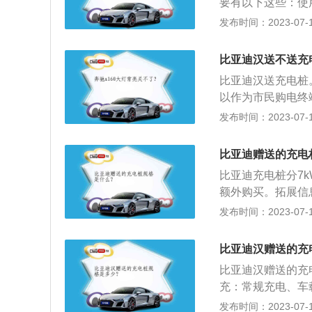
要有以下这些：使用
用数据打印等操作
还会赠送一套16A3
发布时间：2023-07-17
kw之间。购买使用
便携式充电器。直
比亚迪汉送不送充
用充电桩一样，比
比亚迪汉送充电桩
以作为市民购电终
续增加一桩（栓）
发布时间：2023-07-17
作为电动汽车的能
间。这也是消费者
比亚迪赠送的充电
快速、高效、安全
比亚迪充电桩分7k
还要考虑充电器对
额外购买。拓展信
压，电费同家庭收费
发布时间：2023-07-17
工业价格收取。用
电只需2-2.5小
比亚迪汉赠送的充
安装人员上门维修
比亚迪汉赠送的充
充：常规充电、车
率相对较小，一般
发布时间：2023-07-17