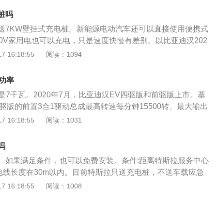
发等方面都达到了国际领先水平，产业格局日渐完善并已迅速
尤其是发动机舱）存在大量高低压电源线，电压高达600V，充
：电动汽车电量不足还罔顾安全将车开上公路，后果可能很严
新的新锐品牌。汽车产品包括各种高、中、低端系列燃油轿
桩吗
，容易增加短路触电的几率；7、充电完成后，请先结束充电
没电，汽车将无法行驶，那就只能报警让交警安排拖车将车拖
、汽车零部件、双模电动汽车及纯电动汽车等。代表车型包括
从车身拔出，并在拔枪的同时立刻将充电孔盖好。紧接着，将
送7KW壁挂式充电桩。新能源电动汽车还可以直接使用便携式
电。在高速公路停车，哪怕是应急车道上停车，也是件很危险
F0、G3、G3R、L3/G6等传统高品质燃油汽车，S8运动型硬顶
的插枪口。如遇下雨天，请用雨具遮挡充电枪，并保证充电枪
0V家用电也可以充电，只是速度快慢有差别。以比亚迪汉202
V车型S6和MPV车型M6，以及领先全球的F3DM、F6DM双模
朝下，避免雨水溅入造成漏电事故发生。
15KM前驱尊荣型为例：比亚迪汉是比亚迪旗下的一款中大型纯电
 16:18:55
阅读：1094
汽车E6等。
长宽高分别是4995毫米，1910毫米，1495毫米，轴距为292
固定齿比变速箱。最大功率为180kw，最大扭矩为350牛米。
功率
使用了麦弗逊独立悬架，后悬架使用了多连杆独立悬架。多连
是7千瓦。2020年7月，比亚迪汉EV四驱版和前驱版上市。基
高汽车的操控性和乘坐舒适性。（以上数据来源于有驾官网）
四驱版的前置3合1驱动总成最高转速每分钟15500转、最大输出
于“用技术创新，满足人们对美好生活的向往”的高新技术企
置3合1驱动总成最高转速每分钟15500转、最大输出功率200千
 16:18:55
阅读：1031
995年2月，经过20多年的高速发展，已在全球设立30多个工
制驱动电机功率过载与过热；搭载的刀片电池系统装载电量76.9
大洲的战略布局。
整100千瓦；整车自重2.1吨，nedc续航里程550公里。由于
吗
部标配以安全性见长的刀片电池系统，在适配低导电率的冷却液
。如果满足条件，也可以免费安装。条件:距离特斯拉服务中心
液，在应对电芯破裂或短路时，可以起到防止短路引发的安全
充电线长度在30m以内。目前特斯拉只送充电桩，不送车载应急
长人员从车辆逃生的时间，不仅可以让电池本身更安全。
S店购买车载应急充电器，质保一年。并且，安装充电桩很麻
 16:18:55
阅读：1008
合作开始。与物业公司联系，确定小区充电桩安装政策。关键
之间的沟通。物业同意后，向小区所在供电所申请。经供电所
？