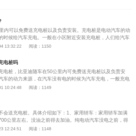
?
公里内可以免费送充电桩以及负责安装。充电桩是电动汽车的动
的时候给汽车充电。一般在小区附近安装充电桩，人们给汽车
便。使用充电桩的注意事项如下：1、做好检查，确保车内没
 13:32:22
阅读：1150
比如香烟、打火机、汽油、香水（含酒精）、电池等；2、仔
电流程，确保充电插头与插孔充分连接，否则可能导致充电异
充电桩吗
桩是否正常，查看充电桩显示屏是否有故障情况，如发现充电
充电桩，比亚迪随车在50公里内可免费送充电桩以及负责安
况，请立即按紧急开关按钮，及时拨打工作人员的电话，等工
汽车的动力来源，在汽车没有电的时候为汽车充电，一般充电
4、汽车充电时，务必离开车内，如需休息请前往充电站休息
。可以方便人们为汽车充电，方便出行。深圳比亚迪股份有限
 10:24:48
阅读：1149
，电流高达180A，电压高达370V，远超过人体最高接受电
anyLimited)是一家拥有IT、汽车及新能源三大产业群的高新技术
36V。如果车辆充电时出现漏电情况，人在车内极容易触电，很难
995年2月10日，总部设于广东深圳。该公司业务布局涵盖电
5、汽车充电时，需防止水流渗入。一是遇上雷雨天时，务必
和轨道交通等领域，公司先后在中国香港联交所、深圳交易所
车充电孔是否有积水或异物，如有，请擦拭和清理后再连接。
不会送充电桩。具体介绍如下：1、家用轿车：家用轿车加满
，比亚迪收购西安秦川汽车有限责任公司（现比亚迪汽车有限公
为水顺流到充电孔或机舱内高压部件，触碰到直流电便可能产
700公里左右。没油之前得去加油。纯电动汽车没电之前，得
车制造与销售领域，开始民族自主品牌汽车的发展征程。发展
人员触电；6、汽车充电时，请勿强制拔掉充电枪和检查车内
府支助下，充电桩将会更普遍地出现在城市住宅小区、加油
 12:24:51
阅读：1148
成西安、北京、深圳、上海四大汽车产业基地，在整车制造、
拔掉充电枪严重影响车辆和充电设备的寿命，还会产生触电的
区。一般高速公路每隔30—50公里左右设置一个服务区。2、