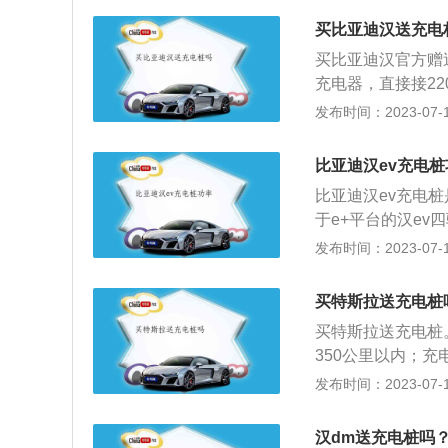
模具研发、车型开
风险。二是车内（
电动汽车电量不足
成长为中国最具创
买比亚迪汉送充电
电时触碰车内电线
重。如果在公路上
车，以及汽车模具
进程，再将充电枪
买比亚迪汉官方赠
到安全区域进行充
F3、F3R、F6、
充电枪插回充电桩
充电器，直接接22
的事情。
敞篷跑车、高端SU
在移动过程中枪口
2款EV创世版7
发布时间：2023-07-17
电动汽车和纯电动
动轿车，比亚迪汉的
0毫米。变速箱为：
比亚迪汉ev充电桩
比亚迪汉的前悬架
比亚迪汉ev充电桩
杆独立悬架可以提
于e+平台的汉ev
比亚迪是一家致力
功率163千瓦；后
发布时间：2023-07-17
业。比亚迪成立于1
瓦且由sic电控抑
业园，实现全球六
度电、最大充电功率
买特斯拉送充电桩
汉ev全系车型全
买特斯拉送充电桩
较传统乙二醇冷却
350公里以内；
事故，即有助于延
充电器。可以去4
发布时间：2023-07-17
烦。从财产同意和
是业主自己和物业
汉dm送充电桩吗