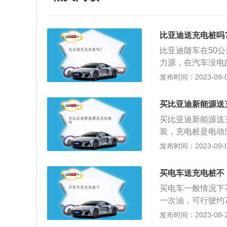
比亚迪送充电桩吗
比亚迪随车在50
力源，在汽车没电
充电和旅行都很方
发布时间：2023-09-04
有易燃易爆物品，
细阅读充电桩的充
买比亚迪新能源送
常；3、检查充电
买比亚迪新能源送
桩有漏电等故障情
装，充电桩是电动
作人员前往处理；
桩安装在社区附近
发布时间：2023-09-01
室。因为汽车充电时
公司(BYDComp
流10mA，电压
民营企业，创立于1
保证自身的安全；
买电车送充电桩不
子、汽车、新能源
检查充电桩侧和汽
买电车一般情况下
上市。2003年
二是禁止洗车，因
一次油，可行驶约
司），正式进入汽
生漏电，容易造成
先充电。现在在政
发布时间：2023-08-23
至今，比亚迪已建
的电路。一是强制
站、高速公路服务