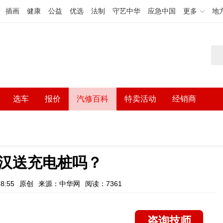
插画
健康
公益
优选
法制
守艺中华
应急中国
更多
地
选车
报价
汽修百科
特卖活动
经销商
汉送充电桩吗？
8:55
原创
来源：中华网
阅读：7361
咨询技师