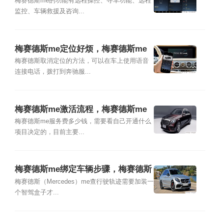
么使用
梅赛德斯me的功能有远程操控、寻车功能、远程
监控、车辆救援及咨询...
梅赛德斯me定位好烦，梅赛德斯me
如何取消定位
梅赛德斯取消定位的方法，可以在车上使用语音
连接电话，拨打到奔驰服...
梅赛德斯me激活流程，梅赛德斯me
服务费多少钱一年
梅赛德斯me服务费多少钱，需要看自己开通什么
项目决定的，目前主要...
梅赛德斯me绑定车辆步骤，梅赛德斯
me能查行驶轨迹吗
梅赛德斯（Mercedes）me查行驶轨迹需要加装一
个智驾盒子才...