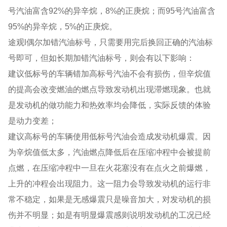
号汽油富含92%的异辛烷，8%的正庚烷；而95号汽油富含
95%的异辛烷，5%的正庚烷。
途观l偶尔加错汽油标号，只需要用完后换回正确的汽油标
号即可，但如长期加错汽油标号，则会有以下影响：
建议低标号的车辆错加高标号汽油不会有损伤，但辛烷值
的提高会改变燃油的燃点导致发动机出现滞燃现象。也就
是发动机的做功能力和热效率均会降低，实际反馈的体验
是动力变差；
建议高标号的车辆使用低标号汽油会造成发动机爆震。因
为辛烷值低太多，汽油燃点降低后在压缩冲程中会被提前
点燃，在压缩冲程中一旦在火花塞没有在点火之前爆燃，
上升的冲程会出现阻力。这一阻力会导致发动机的运行非
常不稳定，如果是无感爆震只是噪音加大，对发动机的损
伤并不明显；如是有明显爆震感则说明发动机的工况已经