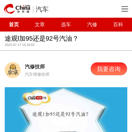
汽车
首页
文章
选车
汽修
百科
途观l加95还是92号汽油？
2023-07-17 16:18:55
汽修技师
我要咨询
汽车维修技师