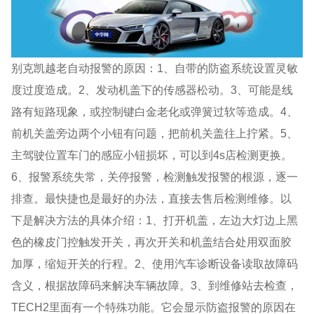
别克凯越老自动报警的原因：1、自带的防盗系统设置灵敏
度过度造成。2、发动机盖下的传感器松动。3、可能是线
路有短路现象，或控制键白金老化或弹簧过软等造成。4、
前机关盖旁边两个小钮有问题，把前机关盖往上拧紧。5、
主驾驶位置车门的感应小钮损坏，可以到4s店检测更换。
6、报警系统失常，关停报警，检测触发报警的根源，逐一
排查。最快捷也是最好的办法，直接去售后检测维修。以
下是解决方法的具体介绍：1、打开机盖，左边大灯边上黑
色的橡皮门控触发开关，再次开关和机盖结合处用双面胶
加厚，缩短开关的行程。2、使用汽车诊断设备读取故障码
含义，根据故障码来解决车辆故障。3、到维修站去检查，
TECH2里面有一个特殊功能。它会显示防盗报警的原因在