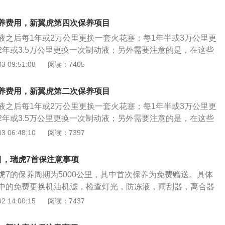
000公里（两者以先到达为准）之内进行首次保养，首保为免
项目。3、保养时请务必带好首保免费卡、行驶证和购车发票
油和机油滤清器，并进行相应部件的检查。需要注意的是，厂
前整理一下车内的物品，较贵重的小物品最好放在家里或随身
养费用，新翼虎第四次保养项目
上述指定期限内进行首次保养。
时最好约上一位老司机或者至少一位亲戚朋友，方便照顾。
液之后每1年或2万公里更换一套火花塞；每1年半或3万公里更
2年或3.5万公里更换一次制动液；另外需要注意的是，在这些
滤清器、火花塞和防冻液的首次更换或检查周期为1.5万公里，
 09:51:08
阅读：7405
程提前了5000公里。 后续则是每2万公里进行一次例行保
、5.5万公里这样的间隔类推。建议车辆在5000公里进行首保，
养费用，新翼虎第二次保养项目
000公里进行一次常规保养，保养内容包括更换机油与机滤。此
液之后每1年或2万公里更换一套火花塞；每1年半或3万公里更
30000公里更换一次；汽油滤芯建议每20000公里更换一
2年或3.5万公里更换一次制动液；另外需要注意的是，在这些
建议每40000公里更换一次；自动变速器油建议每50000公
滤清器、火花塞和防冻液的首次更换或检查周期为1.5万公里，
 06:48:10
阅读：7397
芯则建议在每10000公里检查一次。 进行一次大保养需要更
程提前了5000公里。 后续则是每2万公里进行一次例行保
有配件，所产生的费用是：1.6T车型为2385元，2.0T车型为
、5.5万公里这样的间隔类推。建议车辆在5000公里进行首保，
辆行驶60000公里的总费用是：1.6T车型为9601元，2.0T车型
目，瑞虎7首保注意事项
000公里进行一次常规保养，保养内容包括更换机油与机滤。此
虎7的保养周期为5000公里，其中首次保养为免费赠送。具体
30000公里更换一次；汽油滤芯建议每20000公里更换一
中的免费更换机油机滤，检查灯光，防冻液，雨刮器，离合器
建议每40000公里更换一次；自动变速器油建议每50000公
30项常规项目，但值得注意的是，如果有项目以外的检查就可
 14:00:15
阅读：7437
芯则建议在每10000公里检查一次。 进行一次大保养需要更
首保，他除了给我们换换机油机滤之外，还有一些项目是新车
有配件，所产生的费用是：1.6T车型为2385元，2.0T车型为
主要有螺丝的紧固和系统性的检查。 首先，第一个就是加固汽