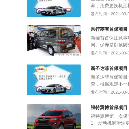
大。其磨损大小是
养，免费更换机油
损高）。 4、对众
键的实际上是两个
发布时间：2021-03-02
1、清除磨合期内
合沿着两条主线，
物，铁屑便是其中
与齿轮箱）、随动
2、检查要仔细；
风行菱智首保项目
系统：刹车油路、
检查，一旦发生有
新菱智首保注意事
从正确启动发动机
油，比如说前后车
同。保养是以预防
动。目前掌握的故
车零件的磨损程度
发布时间：2021-03-01
电脑检查发现代码
修理，是为了维修
是用电脑重新写程
恢复。事实上，车
断电，人为造成电
新圣达菲首保项目
首保注意事项的第
方法是否适合奇瑞
新圣达菲首保项目
的检测和更换。第
还是开回厂里检测
查，根据规定不一
油滤清器和空气滤
速调整，故此有些
地行驶到首保这段
发布时间：2021-03-01
正常状态。第三，
机，包含了许多方
等的齿轮还没有完
下助力油管的油面
转。即使发动机试
码，最好不要超过8
查看下发电机、空
福特翼博首保项目
向等等负载，就不能
不要超过3000
胎气压和磨损的状
议）不要超过：1档
福特翼博第一次保
后车的行驶出现的
项的最后一个方面
的就是让新离合器
1、发动机润滑油
后，4S店一般会
换的机油是否是原