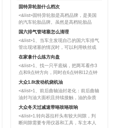
固特异轮胎什么档次
<&list>固特异轮胎是高档品牌，是美国
的汽车轮胎品牌。虽然是高档轮胎品
牌，但是中高低端的轮胎都有生产，这
国六排气管堵塞怎么清理
也是为了更好的开拓市场。
<&list>1、当车主发现自己的国六车排气
管出现堵塞的情况时，可以利用铁丝或
者是细棍，直接将杂物给取出来，如果
在家拿什么练方向盘
堵塞情况比较严重，也可以采取应急措
<&list>1、找一只平底锅，把两耳看作3
施。 <&list>2、直接利用木棍将所有的
点和9点钟方向，同时在6点钟和12点钟
杂物推到排气管里面的位置处，然后将
方向做一个标记。 <&list>2、双手握住
三元催化器拆解开，就可以将堵塞的东
大众1.8t发动机烧机油
平底锅两耳，然后往左打半圈、一圈、
西取出来。但如果是因为积碳过多引起
<&list>1、前后曲轴油封老化：前后曲轴
一圈半的练习，往右同样也要打相同的
的堵塞，就需要将三元催化器泡在草酸
油封与油大面积且持续接触，油的杂质
圈数。 <&list>3、最后强调要反复练
中进行清洗。 <&list>3、也可以利用清
和发动机内持续温度变化使其密封效果
习，这样就可以形成肌肉记忆，在真实
大众冬天过减速带咯吱咯吱响
洗剂对堵塞的情况得到解决，将清洗剂
逐渐减弱，导致渗油或漏油。<&list>2、
驾驶车辆时，不需要记忆也能打好方
放在燃油箱中，与燃油混合后，车辆启
<&list>1.转向器拉杆头有较大间隙，判
活塞间隙过大：积碳会使活塞环与缸体
向。
动时，就可以和汽油一起进入到燃烧
断间隙需要专用仪器和工具，车主本人
的间隙扩大，导致机油流入燃烧室中，