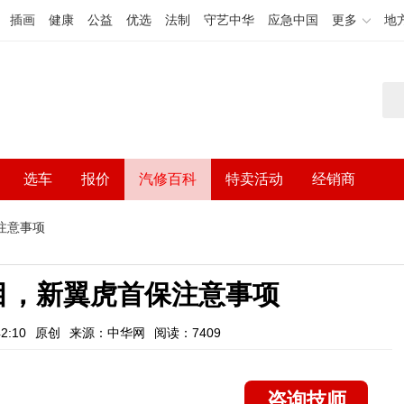
插画
健康
公益
优选
法制
守艺中华
应急中国
更多
地
选车
报价
汽修百科
特卖活动
经销商
注意事项
目，新翼虎首保注意事项
2:10
原创
来源：中华网
阅读：7409
咨询技师