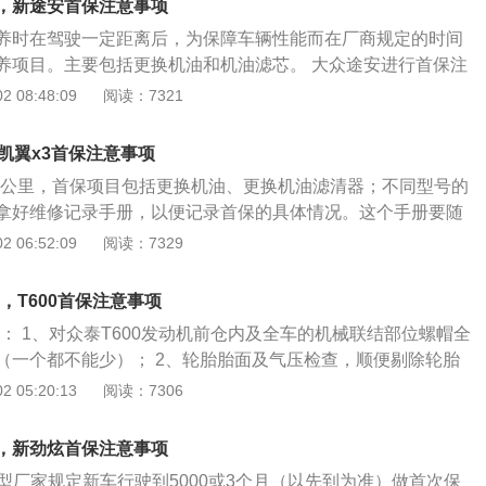
辆行驶60000公里的总费用是：1.6T车型为9601元，2.0T车型
，新途安首保注意事项
出厂的时候，因为考虑到磨合期新车定型的问题，他这个螺丝
养时在驾驶一定距离后，为保障车辆性能而在厂商规定的时间
紧。然后是奇瑞瑞虎7的轮胎，底盘，接着就是各种开关了。
养项目。主要包括更换机油和机油滤芯。 大众途安进行首保注
他都要给你试一试。在首保期，这些开关出现故障的几率是最
全程跟着车辆的保养手续走。车主最好注意一下更换的机油是
 08:48:09
阅读：7321
题，之后出问题的几率也不大。再就是灯光、开光之类的检
，因为机油如果品质不过关就会损坏发动机。另外滤清器的更
、近光灯、空调、收音机等所有按钮都和提车的时候，都最好
出现没有更换的情况。还要注意的是首保的内容一般只有几项
障。还有各种液体是否出现慢漏，包括刹车油、防冻液、玻璃
凯翼x3首保注意事项
保范围内的服务就要收费了。所以，如果修车师傅要你在首保
。 奇瑞瑞虎7首保的注意事项还有，第一个，我们去做首保之
000公里，首保项目包括更换机油、更换机油滤清器；不同型号的
的更换，就需要仔细了解你的汽车是不是真的有他说的那么糟
S店打个电话预约一下。现在买车子的人越来越多了，你直接跑
拿好维修记录手册，以便记录首保的具体情况。这个手册要随
决定。
不一定能马上给你做。预约完之后，要记得把行驶证，质保手册
都要用到它。 保养检查先要从灯光开始，看看近光、远光、雾
 06:52:09
阅读：7329
。首保的时候，他要把你的底盘号，车辆信息等等一些东西登
启点亮，有没有光亮异常等。然后检查发动机机油液面高度，
完之后才能进行全国联保。有一个需要注意的问题是，平时你
如果机油质量变差，即使没到更换机油的时间，也要即使更换
目，T600首保注意事项
到的一些小故障，小问题，可以先用一个小本子或者手机把它
动机和变速箱的底部，看看有没有破损处或者漏油的地方。然
保的时候，你就问问这个售后，让他帮你集中解决一下这些问
目： 1、对众泰T600发动机前仓内及全车的机械联结部位螺帽全
没有异常或者受损处，如果有就要及时排出。接着清洁一下发
瑞虎7的首次保养注意事项有:机油可以用奇瑞送的就好，如果不
（一个都不能少）； 2、轮胎胎面及气压检查，顺便剔除轮胎
的时间取决于所用机油和机油滤芯的有效时间或里程。不同品牌
选择可以和4s店员沟通补差价进行更换，此外，多数车友建议
胎气压均充压为2.4KG/CM2，四轮定位检查； 3、更换众泰
 05:20:13
阅读：7306
、半合成机油、全合成机油有效期也不尽相同，请以厂商推荐
，只做免费的，车有什么问题反映给他们，保养好后再去开
滤芯，从更换出的机油情况看,判断发动机的机械加工精度是否良
般分常规及长效两种，常规机油滤芯随机油一起更换，长效机
不会有多大问题。有不懂得地方可以请教4s店人员，让他们指
是很黑,流动性较好、粘度不是很稠，证明机加工精度良好；如果
长。
，新劲炫首保注意事项
稠，就说明磨合期内发动机及传动箱的机械金属表面磨损较
型厂家规定新车行驶到5000或3个月（以先到为准）做首次保