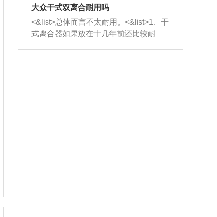
室，最后形成废气排出，就可以让三元
无法制作，需要将车辆送到修理厂或4s
造成烧机油。<&list>3、机油粘度。使用
大众干式双离合耐用吗
催化器得到清洗，排气管堵塞的情况就
店；<&list>2.车辆半轴套管防尘罩破
机油粘度过小的话，同样会有烧机油现
<&list>总体而言不太耐用。<&list>1、干
能够得到解决。
裂，破裂后会出现漏油现象，使半轴磨
象，机油粘度过小具有很好的流动性，
式离合器如果放在十几年前还比较耐
损严重，磨损的半轴容易损坏，产生异
容易窜入到气缸内，参与燃烧。<&list>
用，但是由于现在的汽车发动机动力输
响；<&list>3.稳定器的转向胶套和球头
4、机油量。机油量过多，机油压力过
出越来越高，使得干式离合器散热不足
老化，一般是使用时间过长造成的。解
大，会将部分机油压入气缸内，也会出
的缺陷也逐渐暴露出来。<&list>2、由于
决方法是更换新的质量好的转向橡胶套
现烧机油。<&list>5、机油滤清器堵塞：
干式双离合的工作环境暴露在空气中，
和球头。
会导致进气不畅，使进气压力下降，形
而离合器的散热也是通离合器罩上面的
成负压，使机油在负压的情况下吸入燃
几个小孔来进行散热。但是在行驶过程
烧室引起烧机油。<&list>6、正时齿轮或
中变速箱需要换挡，就不得不使得离合
链条磨损：正时齿轮或链条的磨损会引
器频繁工作。<&list>3、长时间的低速行
起气阀和曲轴的正时不同步。由于轮齿
驶以及过于频繁的启停，导致离合器的
或链条磨损产生的过量侧隙，使得发动
温度不断升高，而低速行驶时空气流动
机的调节无法实现：前一圈的正时和下
效率不高，无法将离合器中的热量有效
一圈可能就不一样。当气阀和活塞的运
的带走，导致离合器内部的温度不断升
动不同步时，会造成过大的机油消耗。
高，加速离合器的磨损。
解决方法：更换正时齿轮或链条。<&list
>7、内垫圈、进风口破裂：新的发动机
设计中，经常采用各种由金属和其他材