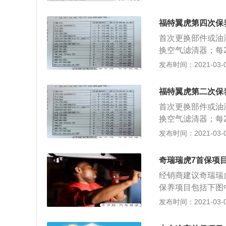
在行驶6个月或5
有哪些需要自费的
费。内容为更换机
复印件。4、保养
福特翼虎第四次保
家要求新车必须在
携带5、首次保养
首次更换部件或油
换空气滤清器；每
保养项目中，汽油
发布时间：2021-03-03
比之后的例行保养里
养，以3.5万公里
福特翼虎第二次保
之后则建议每10
首次更换部件或油
外，空气滤芯建议每
换空气滤清器；每
次；制动液和火花塞
保养项目中，汽油
发布时间：2021-03-03
里更换一次；空调滤
比之后的例行保养里
换除火花塞以外的所
养，以3.5万公里
2486元。此外，车
奇瑞瑞虎7首保项
之后则建议每10
为10712元。
经销商建议奇瑞瑞
外，空气滤芯建议每
保养项目包括下图
次；制动液和火花塞
性能，制动系统等
发布时间：2021-03-02
里更换一次；空调滤
能要收取费用。做
换除火花塞以外的所
首保特别要做的，