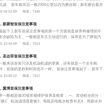
和机械加工精度成反比的（即加工精度高磨损低,加工精度低磨
机滤。 新车购买后一般2000公里以内为磨合期，新车磨合最关
泰T600全车灯光进行检查和调试； 众泰T600首保注意事项：
目的：第一要达到人车结合、第二才是车中各部件的结合。磨
 04:52:09
阅读：7346
产生的铁屑；众泰T600在磨合期内，在行驶中会产生一些异
一条是动力线：发动机（动力和润滑系统）、传动系统（离合
之一，而铁屑会导致汽车很难启动和燃油不充分的情况发生。
及转向系统（目前主要是助力转向系统）。另一条主线是刹车
众泰T600在进行首保的时候，要对全车各个部位的螺丝帽进行
，新菱智首保注意事项
刹车碟和盘的平整接触、刹车鼓和刹车蹄片的平顺接触。 1、
松动的，要马上紧固； 3、给众泰T600个个关节位置加上润滑
项如下 1.新车首保注意事项的第一个方面就是保养和修理的不
开始，一定要等自检结束再钥匙打到头启动，不可一下子就启
门的铰链，为发动机添加冷却液，也检查刹车油液和电瓶；
安全缺陷为主，一般都是车主主动进行的，保养是为了降低汽
障有军友（怀疑）没有按照启动程序进行，导致ABS灯长亮，
，预防交通事故发生，延长汽车的使用寿命。修理则是被动的
 23:44:09
阅读：7313
错误，应该是ABS自检没有结束就启动产生程序紊乱造成。他
故障或没有工作能力的部件，使得汽车的技术、工作能力得到
序改变代码解决，但其实有个简单方法可以解决，就是将电瓶
主应该更注重保养，克服重视修理而轻视保养的不良习惯。 2.
脑复位清零，让电脑启动ROM里固化程序工作就可以了（这一
，圣达菲首保注意事项
二个方面就是新车首保项目。新车首保一定要完成六个大部分
车有争议，建议只有在不能及时到定点维修厂时采用，完事后
一般来说首保只涉及机油机滤的更换，还有就是一个全车检
一，一定要更换机油，必须要清洗三滤也就是机油滤清器、汽
）。 2、单纯发动机磨合，发动机组装时候已经进行过低速高
样，首保的里程和时间也不一样。 首保注意事项如下： 新车下
清器。第二，确保工作人员检查了汽车的冷却液含量是否处在
车号称零公里磨合。但是对于车的动力系统，不仅仅是发动
时间，我们称之为磨合期。在磨合期内，由于发动机、变速箱
 23:00:10
阅读：7312
要检车汽车制动器，以及离合器液面的位置。第四，要检查一
面，建议还是要好好磨合的。第一条就是不要过早的高速运
全磨合顺畅，所以我们一般不能开得太快，绝对不要超过100
是否正常、各油管接口是否有渗油的现象。第五，检查工人要
车过高速，也是不带负载的测试，接合到整车，传动和随动转
0码。 在磨合期内，时速不要超过100码外，发动机的转速也
调、水泵以及皮带的老化和松紧的情况。第六，要检查一下轮
，翼博首保注意事项
不严重关注了。 3、具体的说，首2500公里各档位车速（建
转。加油可不要太猛了哦，不然对发动机磨合不好。磨合合好，以
况，为轮胎换气，或有磨损还要进行轮胎换位。 3.首保注意事
20迈、2档40迈、三档60迈、四档80迈，5档100迈。主要目
养一般都是做30项常规维护保养及检查： 一、发动机仓部分：
问题会更少，也会更省油。 新车多少公里做首保？ 新车下地
是车主最好全程跟着车辆的保养手续走。车主最好注意一下更
接合顺畅，齿轮箱各档位咬合良好，动力输出顺畅。但是要注
更换2、机油滤清器更换3、电瓶及电瓶水检查补充4、雨刷水补
要求车主在3000公里内去进行首保。其实小汽车的厂家是要求车
厂配发的，因为机油如果品质不过关就会损坏发动机。另外滤