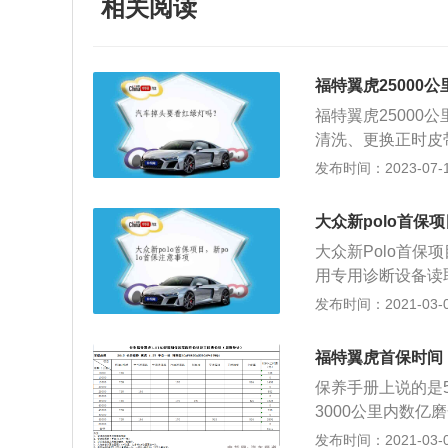
相关阅读
福特翼虎25000
福特翼虎2500
清洗、更换正时皮
绍：1、机油及机
发布时间：2023-07-17
统的主要作用就是
油滤清器功能是去
大众新polo首保
换机油时与机油一
大众新Polo首保
2、空气滤芯的作
用专用诊断设备读
灰尘、砂粒等异物
测；4.手制动器检
发布时间：2021-03-03
到20000-250
机舱；8.发动机机
此外，制动液、变
池检查;12.前大灯
时都属于的检测项
福特翼虎首保时间
5.底盘螺栓检查加固
保养手册上说的是5
定螺栓检查;19.
3000公里内数
车有没有其它故障
过3000，速度不
发布时间：2021-03-03
查的项目。2、保