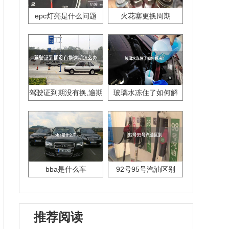
epc灯亮是什么问题
火花塞更换周期
驾驶证到期没有换,逾期
玻璃水冻住了如何解
怎么办??
决？
bba是什么车
92号95号汽油区别
推荐阅读