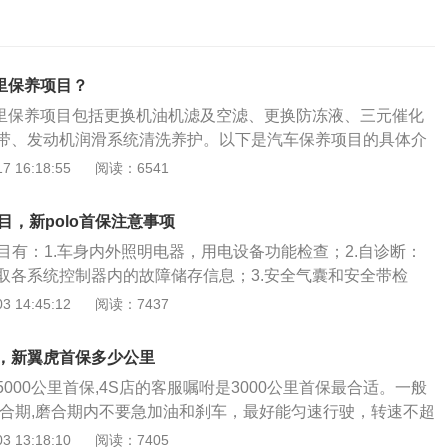
公里保养项目？
0公里保养项目包括更换机油机滤及空滤、更换防冻液、三元催化
带、发动机润滑系统清洗养护。以下是汽车保养项目的具体介
油滤清器更换。主要是针对润滑系统进行的维护保养，润滑系
 16:18:55
阅读：6541
对汽车发动机的各个部件进行有效的润滑，以防过度磨损。机
除机油中的各种杂质，保证润滑系统的正常，机油滤清器应在
项目，新polo首保注意事项
并更换。在常规情况下汽车每行驶5000KM时就需保养一次。
项目有：1.车身内外照明电器，用电设备功能检查；2.自诊断：
用是在空气进入气缸前对其加以过滤，去除其中夹带的杂质、
取各系统控制器内的故障储存信息；3.安全气囊和安全带检
。空气滤芯的清洁保养视使用环境而定。汽油滤芯一般在行驶
测；5.前风窗剥离落水槽排水孔；6.雨刮器、清洗装置；7.发动
 14:45:12
阅读：7437
00KM时进行更换。3、火花塞属易消耗件，每20000KM更换一次。
油及机油滤清器更换；9.冷却系统10.空气滤清器清洗;11.蓄电
速箱油、电瓶、节气门、喷油嘴、刹车片等部件，在常规保养
检查;13转向横拉杆/稳定杆/连接杆检查调整;14.车身底部检查;1
目，视使用情况进行维护与保养。
，新翼虎首保多少公里
;16.制动系统检查;17.轮胎/轮毂（包括备胎）检查;18.车轮固
000公里首保,4S店的客服嘱咐是3000公里首保最合适。一般
试车性能检测。 新polo首保时应1、在首保前，要充分了解自己的
亿磨合期,磨合期内不要急加油和刹车，最好能匀速行驶，转速不超
或疑问，并且记录下来。首保登记时，要告诉4S店这些需要检
超过100公里的范围内进行磨合。这样对发动机有好处。新车需
 13:18:10
阅读：7405
养前，看一下用户手册，了解一下此次保养的大概内容，以及