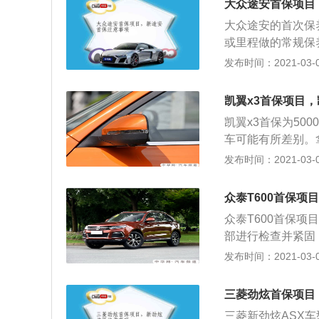
2486元。此外，车
大众途安首保项目
车螺丝，很多车子
为10712元。
大众途安的首次保
不会给你拧得特别
或里程做的常规保
各种开关灵不灵，
意事项：车主最好
发布时间：2021-03-02
高的。首保期没问
不是是原厂配发的
查，大灯、远光灯
换也很重要，以免
检查一下有没有故
凯翼x3首保项目，
是免费的，不在首
水、转向助力油等
凯翼x3首保为5
的时候做太多项目
前，最好是先给4
车可能有所差别。
糕，考虑之后再做
到4S店去，人家
车带着，以后保养
发布时间：2021-03-02
或保养手册给带上
灯等是否能正常开
到系统里面去。登
以及机油的质量，
众泰T600首保项
在开车的过程中遇
机油。接着检查发
记下来。等去做首
众泰T600首保项
后看看发动机舱有
题。 此外，奇瑞
部进行检查并紧固
动机舱。 小保养
放心或者有更好的
上的小石子，前后轮
发布时间：2021-03-02
级别的矿物质机油
收费项目一律不做
T600机油及机
为准。机油滤芯一
车，毕竟新车应该
好好,机油油色不
油滤芯使用时间更
三菱劲炫首保项目
导一下。
放出的机油很黑且
三菱新劲炫ASX车