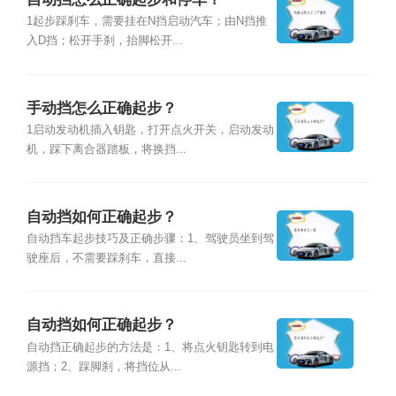
1起步踩刹车，需要挂在N挡启动汽车；由N挡推
入D挡；松开手刹，抬脚松开...
手动挡怎么正确起步？
1启动发动机插入钥匙，打开点火开关，启动发动
机，踩下离合器踏板，将换挡...
自动挡如何正确起步？
自动挡车起步技巧及正确步骤：1、驾驶员坐到驾
驶座后，不需要踩刹车，直接...
自动挡如何正确起步？
自动挡正确起步的方法是：1、将点火钥匙转到电
源挡；2、踩脚刹，将挡位从...