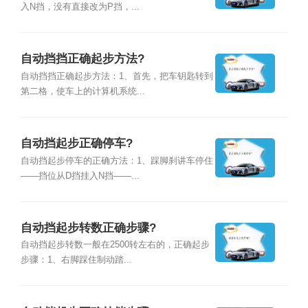
入N挡，没有直接改为P挡，...
自动挡挡正确起步方法?
自动挡挡正确起步方法：1、首先，把车钥匙转到
第二格，使车上的计算机系统...
自动挡起步正确停车?
自动挡起步停车的正确方法：1、踩脚刹讲车停住
——挡位从D挡挂入N挡——...
自动挡起步转数正确步骤?
自动挡起步转数一般在2500转左右的，正确起步
步骤：1、右脚踩住制动踏...