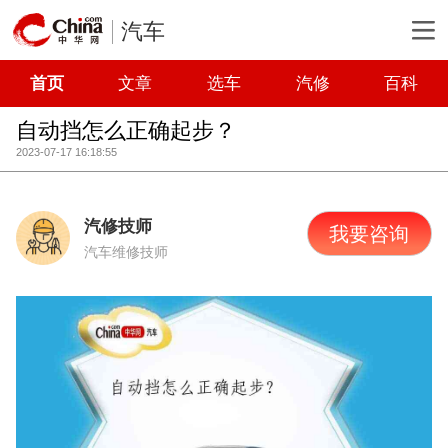
汽车
首页
文章
选车
汽修
百科
自动挡怎么正确起步？
2023-07-17 16:18:55
汽修技师
我要咨询
汽车维修技师